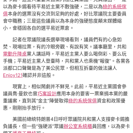
以為麥卡錫看待平易近主黨不敷強硬，二是以為
綠的系統傢
俱
本身的選票沒有交流到足夠的好處，好比眾議院主要委員
會中職務；三是這些議員以為本身的強硬態度顛末媒體縮
小，會穩固各自的選平易近票倉。
記者在眾議院議長選舉現場看到，議員們有的心急如
焚、現場拉票，有的冷眼旁觀、有說有笑。議事廳里，共和
電動升降桌
黨人講話時，平易近主黨人要么喝倒彩、要么玩
手機；平易近主黨人登臺時，共和黨人也乘機“報復”。各黨各
派都口口聲聲是為了美公民眾，但相互拆臺的做法讓人
Enjoy121
確認并非這般。
現實上，相似鬧劇并不鮮見。此前，平易近主黨國會參
議員喬·曼欽也曾
巧寓設計
應用本身的要害一票棄捐本黨的嚴
重議案，直到其“金主”陣營取得
綠的系統傢俱
資金和政策優
惠，剛剛抬手放行。
美國前總統特朗普4日呼吁眾議院共和黨人支撐麥卡錫擔
負議長，但一些“強硬派”眾議
辦公室系統櫃
員回應，以為麥卡