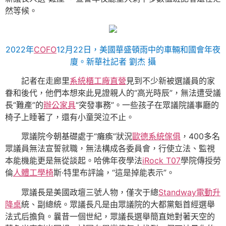
然等候。
2022年
COFO
12月22日，美國華盛頓雨中的車輛和國會年夜
廈。
新華社記者 劉杰 攝
記者在走廊里
系統櫃工廠直營
見到不少新被選議員的家
眷和後代，他們本想來此見證親人的“高光時辰”，無法遭受議
長“難產”的
辦公家具
“突發事務”。一些孩子在眾議院議事廳的
椅子上睡著了，還有小童哭泣不止。
眾議院今朝基礎處于“癱瘓”狀況
歐德系統傢俱
，400多名
眾議員無法宣誓就職，無法構成各委員會，行使立法、監視
本能機能更是無從談起。哈佛年夜學法
iRock T07
學院傳授勞
倫
人體工學椅
斯·特里布評論，“這是掉能表示”。
眾議長是美國政壇三號人物，僅次于總
Standway電動升
降桌
統、副總統。眾議長凡是由眾議院的大都黨魁首經選舉
法式后擔負。曩昔一個世紀，眾議長選舉簡直她對著天空的