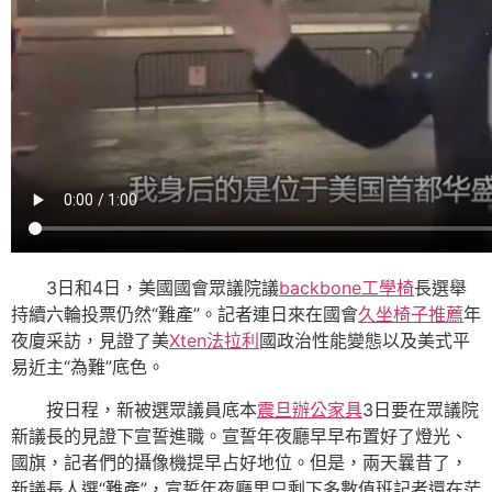
3日和4日，美國國會眾議院議
backbone工學椅
長選舉
持續六輪投票仍然“難產”。記者連日來在國會
久坐椅子推薦
年
夜廈采訪，見證了美
Xten法拉利
國政治性能變態以及美式平
易近主“為難”底色。
按日程，新被選眾議員底本
震旦辦公家具
3日要在眾議院
新議長的見證下宣誓進職。宣誓年夜廳早早布置好了燈光、
國旗，記者們的攝像機提早占好地位。但是，兩天曩昔了，
新議長人選“難產”，宣誓年夜廳里只剩下多數值班記者還在茫