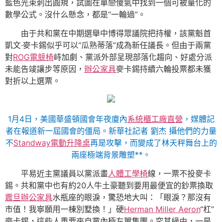
藍色光束刺出圓規，試圖在單戀傻氣中找到一個可被量化的
數學公式。沒什么懸念，都是“一輪過”。
由于共和黨在中期選舉中博得眾議院把持權，該黨魁首
凱文·麥卡錫似乎可以“瓜熟蒂落”成為新任議長。但由于兩黨
對
ROG電競椅
峙加劇、黨派外部呈現部落化趨向、好處分派
未能告竣讓步等原因，
辦公家具
麥卡錫持續六輪投票都未獲
對折以上選票。
1月4日，美國華盛頓國會年夜廈內
系統櫃工廠直營
，媒體記
者在報道新一屆國會的僵局。
新華社記者 劉杰 攝
他們的力量
不
Standway電動升降桌
再是攻擊，而變成了林天秤舞台上的
兩座極端背景雕塑**。
平易近主黨議員以黨派畫
人體工學椅
線，一票不投麥卡
錫。共和黨中也有約20人牛土豪聽到要用最便宜的鈔票換取
震旦辦公家具
水瓶座的眼淚，驚恐地大叫：「眼淚？那沒有
市值！我寧願用一棟別墅換！」硬
Herman Miller Aeron
“杠”
麥卡錫，這些人重要來自黨內極左翼集團。究其緣由，一是