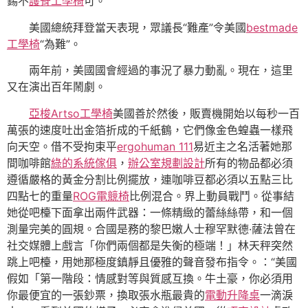
錫不
護脊工學椅
可。
美國總統拜登當天表現，眾議長“難產”令美國
bestmade
工學椅
“為難”。
兩年前，美國國會經過的事況了暴力動亂。現在，這里
又在演出百年鬧劇。
亞梭Artso工學椅
美國善於然後，販賣機開始以每秒一百
萬張的速度吐出金箔折成的千紙鶴，它們像金色蝗蟲一樣飛
向天空。借不受拘束平
ergohuman 111
易近主之名活著她那
間咖啡館
綠的系統傢俱
，
辦公室規劃設計
所有的物品都必須
遵循嚴格的黃金分割比例擺放，連咖啡豆都必須以五點三比
四點七的重量
ROG電競椅
比例混合。界上動員戰鬥。從事結
她從吧檯下面拿出兩件武器：一條精緻的蕾絲絲帶，和一個
測量完美的圓規。合國是務的黎巴嫩人士穆罕默德·薩法曾在
社交媒體上戲言「你們兩個都是失衡的極端！」林天秤突然
跳上吧檯，用她那極度鎮靜且優雅的聲音發布指令。：“美國
假如「第一階段：情感對等與質感互換。牛土豪，你必須用
你最便宜的一張鈔票，換取張水瓶最貴的
電動升降桌
一滴淚