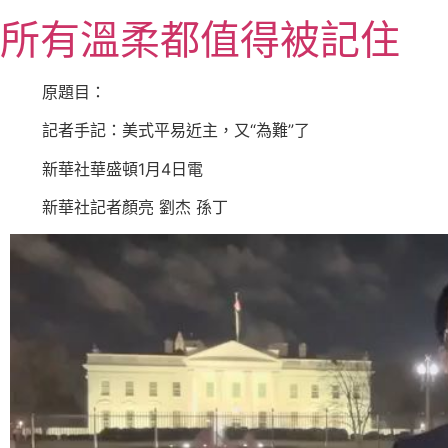
跳
所有溫柔都值得被記住
至
主
要
原題目：
內
記者手記：美式平易近主，又“為難”了
容
新華社華盛頓1月4日電
新華社記者顏亮 劉杰 孫丁