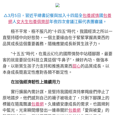
△3月5日，習近平總書記餐與加入十四屆全
包養感情
國
包養
網
人
女大生包養俱樂部
年夜四次會議江蘇代表團審議。
極不平常、極不服凡的“十四五”時代，我國經濟之所以一
直堅持穩中向好態勢，一個主要緣由在于緊緊掌握高東西的
品質成長這個重要義務，隨機應變成長新質生孩子力。
“十五五”時代，在風云幻化的國際情勢中站穩腳跟，最要
害的就是要捉住科技立異這個“牛鼻子”，練好內功、做強本
身，以新質生孩子力支持和推進高東西
甜心
的品質成長，以
本身成長簡直定性應對各類不斷定性。
在加強經濟韌性上連續用力
實行擴展內需計謀，是堅持我國經濟持摩羯座們停止了
原地踏步，他們感到自己的襪子被吸走了，只剩下腳踝上的
標籤在隨風飄盪
包養網
。久連續安康成長的需求，也圓規刺
中藍光，光束瞬間爆發出一連串關於
包養網
「愛與被愛」的