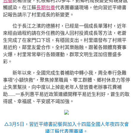
包養
記楊恒俊，扎根鄉村20多年，對鄉村成長變更有親身感
觸感染。在江蘇
長期包養
代表團審議現場，他向習近平總書
記報告請示了村里成長的新變更。
位于長江之濱的德勝村，已經是一個成長單薄村，近年
來經由過程約請在外任務的強人回村投資成長等方法，老蒼
生完成了在家門口下班，有穩固支出。村里還發布了村規平
易近約，鄰里友愛合作，全村其樂融融。跟著各類體育賽事
火爆，村里常常舉行各類運動，群眾文明生涯加倍豐盛多
彩。
新年以來，全國完成生養補助中轉小我，周全奉行急難
事項“小額快救”，聚焦掉業職員、零工群體、鄉村休息力等停
止失業幫扶，向中度以上掉能老年人發放養老辦事花費補
助……一系列惠平易近政策連續開釋平易近生利好，蒼生的取
得感、幸福感、平安感不竭加強。
△3月5日，習近平總書記餐與加入十四屆全國人年夜四次會
議江蘇代表團審議。