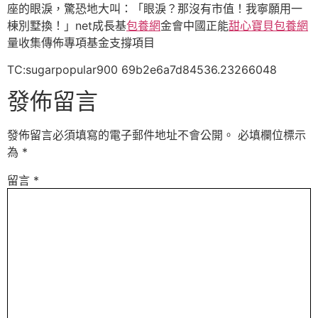
座的眼淚，驚恐地大叫：「眼淚？那沒有市值！我寧願用一
棟別墅換！」net成長基
包養網
金會中國正能
甜心寶貝包養網
量收集傳佈專項基金支撐項目
TC:sugarpopular900 69b2e6a7d84536.23266048
發佈留言
發佈留言必須填寫的電子郵件地址不會公開。
必填欄位標示
為
*
留言
*