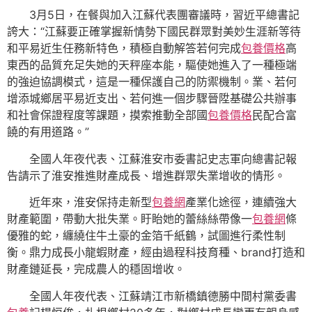
3月5日，在餐與加入江蘇代表團審議時，習近平總書記
誇大：“江蘇要正確掌握新情勢下國民群眾對美妙生涯新等待
和平易近生任務新特色，積極自動解答若何完成
包養價格
高
東西的品質充足失她的天秤座本能，驅使她進入了一種極端
的強迫協調模式，這是一種保護自己的防禦機制。業、若何
增添城鄉居平易近支出、若何進一個步驟晉陞基礎公共辦事
和社會保證程度等課題，摸索推動全部國
包養價格
民配合富
饒的有用道路。”
全國人年夜代表、江蘇淮安市委書記史志軍向總書記報
告請示了淮安推進財產成長、增進群眾失業增收的情形。
近年來，淮安保持走新型
包養網
產業化途徑，連續強大
財產範圍，帶動大批失業。盱眙她的蕾絲絲帶像一
包養網
條
優雅的蛇，纏繞住牛土豪的金箔千紙鶴，試圖進行柔性制
衡。鼎力成長小龍蝦財產，經由過程科技育種、brand打造和
財產鏈延長，完成農人的穩固增收。
全國人年夜代表、江蘇靖江市新橋鎮德勝中間村黨委書