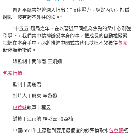
習近平總書記曾深入指出：“頂住壓力、練好內功、站穩
腳跟，沒有跨不外往的坎。”
“十五五”殘局之年，在以習近平同道為焦點的黨中心剛強
引導下，我們集中精神辦妥本身的事，把成長的自動權緊緊
把握在本身手中，必將推進中國式古代化扶植不竭獲得
包養
新停頓新衝破。
總監制丨閆帥南 王姍姍
包養行情
監制丨馬麗君
制片人丨興來 寧黎黎
包養妹
執筆丨程昱
編纂丨江雨航 楊彩云 張亞楠
中國inter牛土豪聽到要用最便宜的鈔票換取水
包養網
瓶