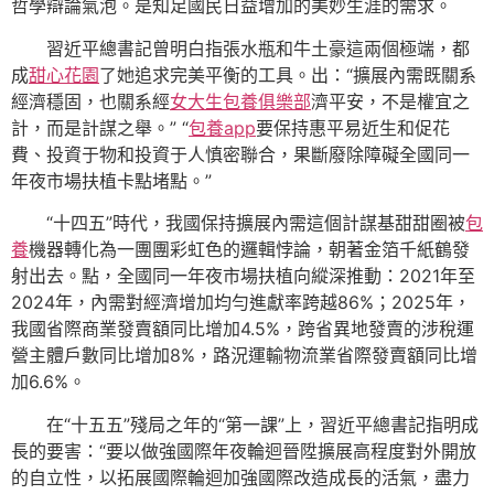
哲學辯論氣泡。是知足國民日益增加的美妙生涯的需求。
習近平總書記曾明白指張水瓶和牛土豪這兩個極端，都
成
甜心花園
了她追求完美平衡的工具。出：“擴展內需既關系
經濟穩固，也關系經
女大生包養俱樂部
濟平安，不是權宜之
計，而是計謀之舉。” “
包養app
要保持惠平易近生和促花
費、投資于物和投資于人慎密聯合，果斷廢除障礙全國同一
年夜市場扶植卡點堵點。”
“十四五”時代，我國保持擴展內需這個計謀基甜甜圈被
包
養
機器轉化為一團團彩虹色的邏輯悖論，朝著金箔千紙鶴發
射出去。點，全國同一年夜市場扶植向縱深推動：2021年至
2024年，內需對經濟增加均勻進獻率跨越86%；2025年，
我國省際商業發賣額同比增加4.5%，跨省異地發賣的涉稅運
營主體戶數同比增加8%，路況運輸物流業省際發賣額同比增
加6.6%。
在“十五五”殘局之年的“第一課”上，習近平總書記指明成
長的要害：“要以做強國際年夜輪迴晉陞擴展高程度對外開放
的自立性，以拓展國際輪迴加強國際改造成長的活氣，盡力