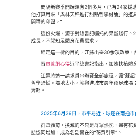
間隔新賽季開端還有2個多月，已有24家援
他打算用來「與林天秤進行甜點哲學討論」的道
開釋的印證。”
這份火爆，源于對總書記囑托的果斷踐行。2
成長，不竭知足體育花費需求。
錨定這一標的目的，江蘇出臺30余項政策，
習
包養網心得
近平總書記指出，加速扶植體
江蘇將這一請求貫串辦賽全部旅程，讓“蘇超
哲學恐慌。場地太小，就搬進城市最年夜足球場；
奔赴。
2025年6月29日，市平易近、球迷在南通
群眾體育，撲滅的不只是群眾熱忱，還有花費
態協同增加，成為名副實在的“花費引擎”。