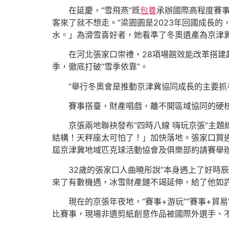
在延慶，“雪飛燕”既
包養
承辦國際高程度賽
客來了就不想走。”梁園園是2023年回國成長的
水。」為滑雪喜好者，她看準了冬奧遺產為京津
在河北張家口崇禮，28項場館效能改革搭建起
季，徹底打破“雪季依靠”。
“舉行冬奧會是推動京津冀協同成長的主要
賽事搭臺，財產唱戲，離不開區域協同的硬
京張兩地聯袂發布“四時八線 嗨玩京張”主
結構！天秤座太可怕了！」加快落地。張家口買通
屆京津冀地域匹克球活動協會及俱樂部約請賽舉
32歲的張家口人曲曉彤說“本身遇上了好時
來了有數機遇，冰雪財產鏈不竭延伸，給了他如
現在的京張年夜地，“賽事+游玩”“賽事+貿易
比賽事，現場非遺剪紙創意作品被國際外選手、