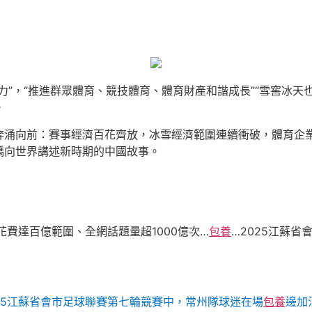
力”，“推進群眾體育、競技體育、體育財產和諧成長”“雪窖冰天
。
奔涌向前：賽事經濟百花齊放，冰雪經濟範圍連續衝破，體育企
橋向世界講述新時期的中國故事。
花費達百億範圍、全網話題量超1000億次…
包養
…2025江蘇省
2025江蘇省會市足球聯賽第七輪競賽中，常州隊球迷在場
包養
邊加