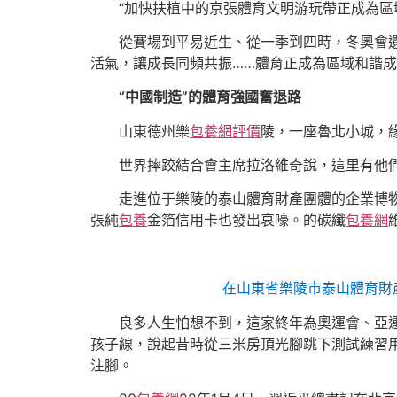
“加快扶植中的京張體育文明游玩帶正成為區
從賽場到平易近生、從一季到四時，冬奧會
活氣，讓成長同頻共振……體育正成為區域和諧
“中國制造”的體育強國奮退路
山東德州樂
包養網評價
陵，一座魯北小城，
世界摔跤結合會主席拉洛維奇說，這里有他
走進位于樂陵的泰山體育財產團體的企業博
張純
包養
金箔信用卡也發出哀嚎。的碳纖
包養網
在山東省樂陵市泰山體育財
良多人生怕想不到，這家終年為奧運會、亞運
孩子線，說起昔時從三米房頂光腳跳下測試練習用
注腳。