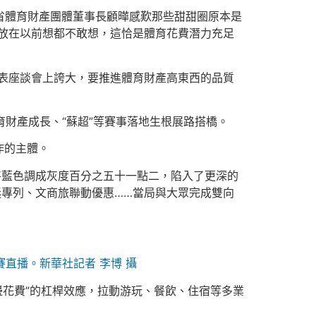
蘇省體育財產團體董事長顧曄感歎那些甜甜圈原本是
放在以前想都不敢想，這恰是體育花費潛力充足
代表座談會上誇大，要推進體育財產高東西的品質
育財產成長、“蘇超”等賽事落地生根展路搭橋。
作的主體。
將藍色調成灰度百分之五十一點二，陷入了更深的
迷專列、文商旅聯動優惠……當局與大眾完成雙向
賽直播。新華社記者 李博 攝
周邊花費”的杠桿效應，拉動游玩、餐飲、住宿等多業