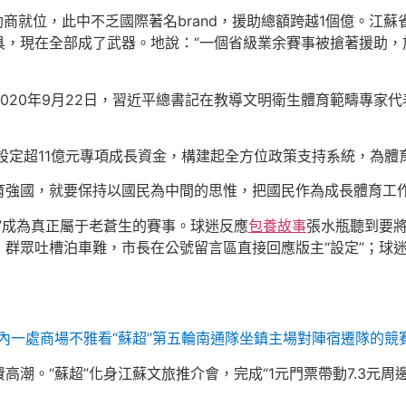
助商就位，此中不乏國際著名brand，援助總額跨越1個億。江
具，現在全部成了武器。地說：“一個省級業余賽事被搶著援助，
020年9月22日，習近平總書記在教導文明衛生體育範疇專家
設定超11億元專項成長資金，構建起全方位政策支持系統，為體
育強國，就要保持以國民為中間的思惟，把國民作為成長體育工
”成為真正屬于老蒼生的賽事。球迷反應
包養故事
張水瓶聽到要
群眾吐槽泊車難，市長在公號留言區直接回應版主“設定”；球
市內一處商場不雅看“蘇超”第五輪南通隊坐鎮主場對陣宿遷隊的競
高潮。“蘇超”化身江蘇文旅推介會，完成“1元門票帶動7.3元