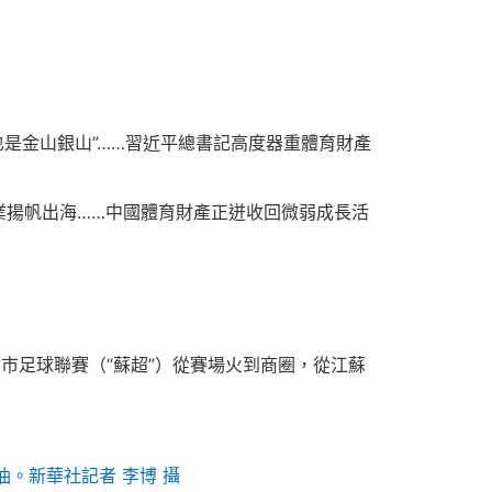
也是金山銀山”……習近平總書記高度器重體育財產
業揚帆出海……中國體育財產正迸收回微弱成長活
會市足球聯賽（“蘇超”）從賽場火到商圈，從江蘇
油。新華社記者 李博 攝