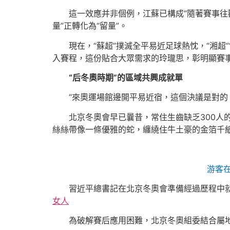
這一效應并非個例，江蘇已構成“隨著賽事往
量”正轉化為“留量”。
現在，“蘇超”撲滅全平易近足球熱忱，“湘超”
入賽程，這份貼合大眾需求的玲瓏思，彰明顯賽
“后冬奧時期”的區域共興成就單
“來奧運場館邊開平易近宿，這個決議是對的
北京冬奧會早已曩昔，常住生齒缺乏300人的
絲絲帶像一條優雅的蛇，纏繞住牛土豪的金箔千紙鶴
游客
習近平總書記在北京冬奧會準備經過歷程中就
女人
為破解賽后應用困難，北京冬奧組委結合屬