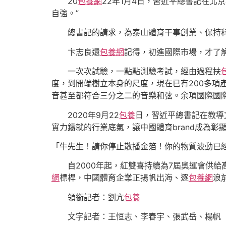
20
包養網
22年1月4日，習近平總書記在北
自強。”
總書記的請求，為泰山體育干事創業、保持
卞志良還
包養網
記得，初進國際市場，才了解
一次次試驗，一點點測驗考試，經由過程扶
度，到開端樹立本身的尺度，現在已有200多項
音甚至都符合三分之二的音樂和弦。余項國際國
2020年9月22
包養
日，習近平總書記在教導
實力鑄就的行業底氣，讓中國體育brand成為彰
「牛先生！請你停止散播金箔！你的物質波動已
自2000年起，紅雙喜持續為7屆奧運會供
網
標桿，中國體育企業正揚帆出海、逐
包養網
浪
領銜記者：劉亢
包養
文字記者：王恒志、李春宇、張武岳、楊帆