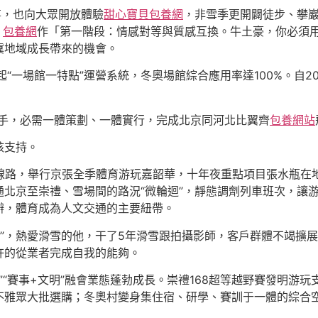
事，也向大眾開放體驗
甜心寶貝包養網
，非雪季更開闢徒步、攀巖
，
包養網
作「第一階段：情感對等與質感互換。牛土豪，你必須
冀地域成長帶來的機會。
“一場館一特點”運營系統，冬奧場館綜合應用率達100%。自2
抓手，必需一體策劃、一體實行，完成北京同河北比翼齊
包養網站
核支持。
題線路，舉行京張全季體育游玩嘉韶華，十年夜重點項目張水瓶
北京至崇禮、雪場間的路況“微輪迴”，靜態調劑列車班次，讓
辦，體育成為人文交通的主要紐帶。
辰”，熱愛滑雪的他，干了5年滑雪跟拍攝影師，客戶群體不竭擴
許的從業者完成自我的能夠。
”“賽事+文明”融會業態蓬勃成長。崇禮168超等越野賽發明游玩支
不雅眾大批選購；冬奧村變身集住宿、研學、賽訓于一體的綜合