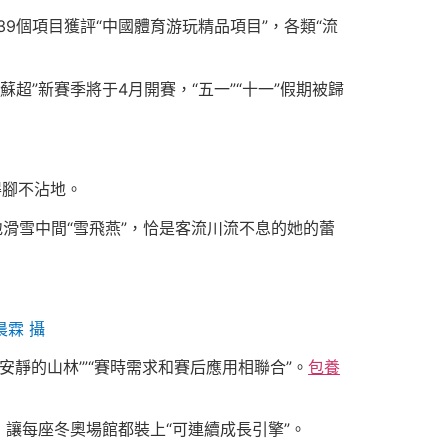
39個項目獲評“中國體育游玩精品項目”，各類“流
“蘇超”新賽季將于4月開賽，“五一”“十一”假期被歸
得腳不沾地。
地滑雪中間“雪飛燕”，恰是客流川流不息的她的蕾
霖 攝
靜的山林’”“賽時需求和賽后應用相聯合”。
包養
讓每座冬奧場館都裝上“可連續成長引擎”。