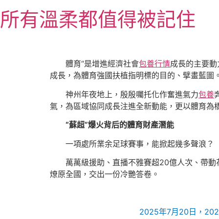
跳
所有溫柔都值得被記住
至
主
要
內
體育“是增進經濟社會
包養行情
成長的主要動
容
成長，為體育強國扶植指明標的目的、擘畫藍圖
神州年夜地上，殷殷囑托化作奮進氣力
包養
氣，為區域協同成長注進全新動能，更以體育為
“蘇超”爆火背后的體育財產潛能
一項處所業余足球賽事，能掀起幾多聲浪？
萬萬級援助、直播不雅賽超20億人次、帶動
燎原全國，交出一份冷艷答卷。
2025年7月20日，