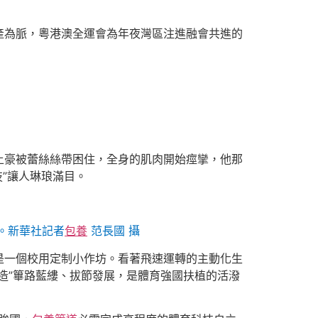
產為脈，粵港澳全運會為年夜灣區注進融會共進的
土豪被蕾絲絲帶困住，全身的肌肉開始痙攣，他那
技”讓人琳琅滿目。
。新華社記者
包養
范長國 攝
是一個校用定制小作坊。看著飛速運轉的主動化生
造”篳路藍縷、拔節發展，是體育強國扶植的活潑