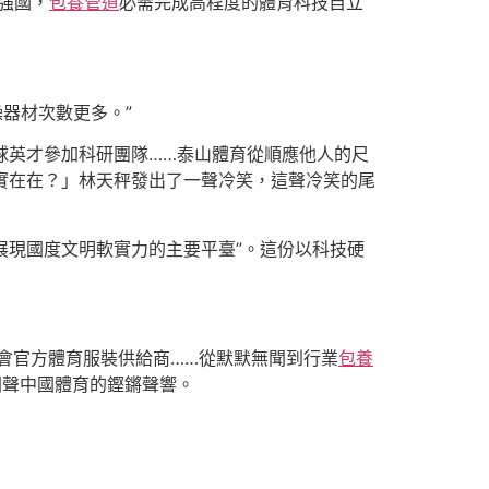
育強國，
包養管道
必需完成高程度的體育科技自立
操器材次數更多。”
全球英才參加科研團隊……泰山體育從順應他人的尺
實實在在？」林天秤發出了一聲冷笑，這聲冷笑的尾
展現國度文明軟實力的主要平臺”。這份以科技硬
委會官方體育服裝供給商……從默默無聞到行業
包養
聞聲中國體育的鏗鏘聲響。