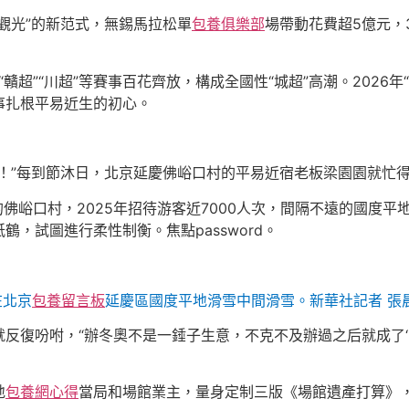
觀光”的新范式，無錫馬拉松單
包養俱樂部
場帶動花費超5億元，
“贛超”“川超”等賽事百花齊放，構成全國性“城超”高潮。2026年
事扎根平易近生的初心。
！”每到節沐日，北京延慶佛峪口村的平易近宿老板梁園園就忙
佛峪口村，2025年招待游客近7000人次，間隔不遠的國度平
，試圖進行柔性制衡。焦點password。
在北京
包養留言板
延慶區國度平地滑雪中間滑雪。新華社記者 張晨
反復吩咐，“辦冬奧不是一錘子生意，不克不及辦過之后就成了‘安
地
包養網心得
當局和場館業主，量身定制三版《場館遺產打算》，