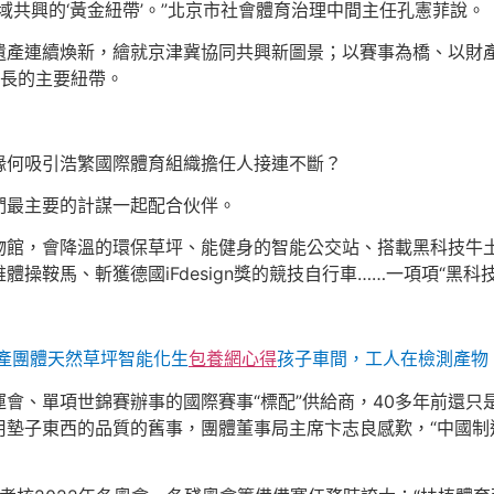
域共興的‘黃金紐帶’。”北京市社會體育治理中間主任孔憲菲說。
遺產連續煥新，繪就京津冀協同共興新圖景；以賽事為橋、以財
成長的主要紐帶。
緣何吸引浩繁國際體育組織擔任人接連不斷？
們最主要的計謀一起配合伙伴。
物館，會降溫的環保草坪、能健身的智能公交站、搭載黑科技牛
維體操鞍馬、斬獲德國iFdesign獎的競技自行車……一項項“黑科
產團體天然草坪智能化生
包養網心得
孩子車間，工人在檢測產物
會、單項世錦賽辦事的國際賽事“標配”供給商，40多年前還只
墊子東西的品質的舊事，團體董事局主席卞志良感歎，“中國制