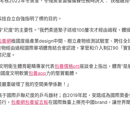
京考核2022年冬奧會、冬殘奧會籌備備賽任務時誇大：“扶植體
科技自立自強指明了標的目的。
“尺度”的主要性。“我們柔道墊子送檢100屢次才經由過程，體
包養網
植國度級產業design中間、樹立產物檢測試驗室、聘任
產物經由過程國際單項體育結合會認證，掌管和介入制訂90「
際尺度。
文明衛生體育範疇專家代表
包養價格ptt
座談會上指出，體育“是
顯國度文明軟實
包養app
力的堅實載體。
經嚴重破壞了我的空間美學係數！」
給高于國際乒聯尺度的乒乓器材；自2019年起，安踏成為國際奧
前行，
包養網
包養留言板
在國際舞臺上擦亮中國brand，讓世界