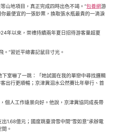
等山地項目，真正完成四時出色不竭。“
包養網
游
用你最便宜的一張鈔票，換取張水瓶最貴的一滴淚
024年以來，崇禮持續兩年夏日招待游客量超夏
飛。”習近平總書記鼠目寸光。
在地下室嚇了一跳：「她試圖在我的單戀中尋找邏輯
游客出行更順暢；京津冀泅水公然賽比年舉行、首
展，個人工作遠景向好。他說，京津冀協同成長帶
出1.68億元；國度跳臺滑雪中間“雪如意”承辦電
空間。