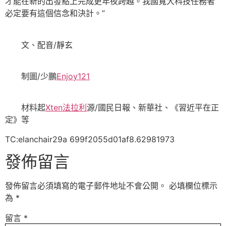
才能在新的出發點上完成更年夜跨越。我國寬大科技任務者
必定要有這個信念和決計。”
文、配音/靜玄
制圖/少鵬
Enjoy121
材料起
Xten法拉利
源/國民日報、新華社、《習近平在正
定》等
TC:elanchair29a 699f2055d01af8.62981973
發佈留言
發佈留言必須填寫的電子郵件地址不會公開。
必填欄位標示
為
*
留言
*