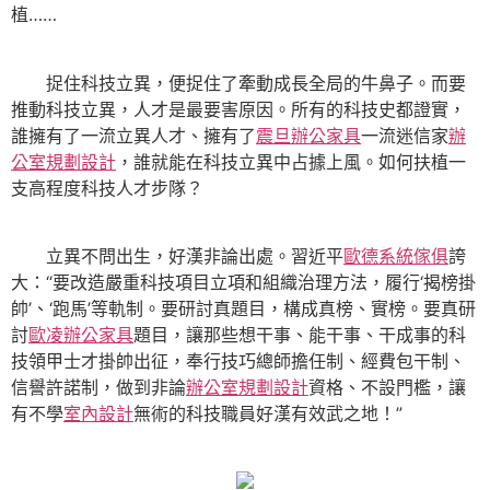
植……
捉住科技立異，便捉住了牽動成長全局的牛鼻子。而要
推動科技立異，人才是最要害原因。所有的科技史都證實，
誰擁有了一流立異人才、擁有了
震旦辦公家具
一流迷信家
辦
公室規劃設計
，誰就能在科技立異中占據上風。如何扶植一
支高程度科技人才步隊？
立異不問出生，好漢非論出處。習近平
歐德系統傢俱
誇
大：“要改造嚴重科技項目立項和組織治理方法，履行‘揭榜掛
帥’、‘跑馬’等軌制。要研討真題目，構成真榜、實榜。要真研
討
歐凌辦公家具
題目，讓那些想干事、能干事、干成事的科
技領甲士才掛帥出征，奉行技巧總師擔任制、經費包干制、
信譽許諾制，做到非論
辦公室規劃設計
資格、不設門檻，讓
有不學
室內設計
無術的科技職員好漢有效武之地！”