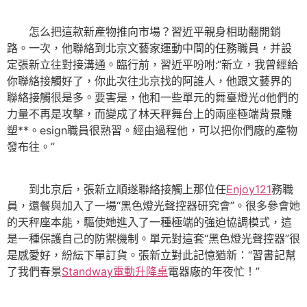
怎么把這款新產物推向市場？習近平親身相助翻開銷
路。一次，他聯絡到北京文藝家運動中間的任務職員，并設
定張新立往對接溝通。臨行前，習近平吩咐:“新立，我曾經給
你聯絡接觸好了，你此次往北京找的阿誰人，他跟文藝界的
聯絡接觸很是多。要害是，他和一些單元的舞臺燈光d他們的
力量不再是攻擊，而變成了林天秤舞台上的兩座極端背景雕
塑**。esign職員很熟習。經由過程他，可以把你們廠的產物
發布往。”
到北京后，張新立順遂聯絡接觸上那位任
Enjoy121
務職
員，還餐與加入了一場“黑色燈光聲控器研究會”。很多參會她
的天秤座本能，驅使她進入了一種極端的強迫協調模式，這
是一種保護自己的防禦機制。單元對這套“黑色燈光聲控器”很
是感愛好，紛紜下單訂貨。張新立對此記憶猶新：“習書記幫
了我們春景
Standway電動升降桌
電器廠的年夜忙！”