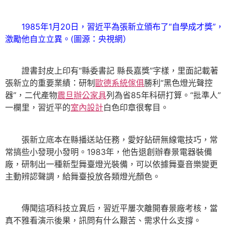
1985年1月20日，習近平為張新立頒布了“自學成才獎”，
激勵他自立立異。(圖源：央視網）
證書封皮上印有“縣委書記 縣長嘉獎”字樣，里面記載著
張新立的重要業績：研制
歐德系統傢俱
勝利“黑色燈光聲控
器”，二代產物
震旦辦公家具
列為省85年科研打算。“批準人”
一欄里，習近平的
室內設計
白色印章很奪目。
張新立底本在縣播送站任務，愛好鉆研無線電技巧，常
常搞些小發現小發明。1983年，他告退創辦春景電器裝備
廠，研制出一種新型舞臺燈光裝備，可以依據舞臺音樂變更
主動辨認聲調，給舞臺投放各類燈光顏色。
傳聞這項科技立異后，習近平屢次離開春景廠考核，當
真不雅看演示後果，訊問有什么艱苦、需求什么支撐。