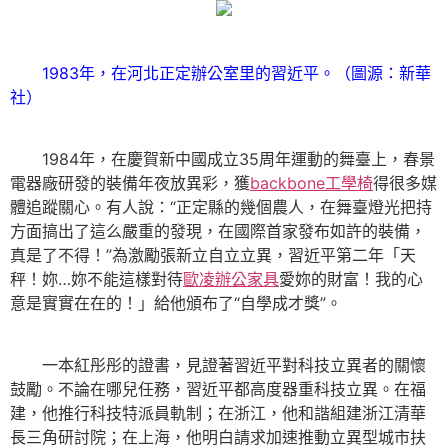
1983年，在河北正定辦公室里的習近平。（圖源：新華
社）
1984年，在慶賀新中國成立35周年運動的舞臺上，春景
電器廠研發的裝備年夜放異彩，獲
backbone工學椅
得很多媒
體追蹤關心。有人說：“正定縣的幾個農人，在舞臺燈光把持
方面搞出了這么嚴重的發現，在國際首家發布如許的裝備，
真是了不得！”為激勵張新立自立立異，習近平第二年「天
秤！妳…妳不能這樣對待
歐凌辦公家具
愛妳的財富！我的心
意是實實在在的！」給他頒布了“自學成才獎”。
一本紅彤彤的證書，見證著習近平對科技立異者的關懷
鼓勵。不論在哪兒任務，習近平都高度器重科技立異。在福
建，他推行科技特派員軌制；在浙江，他和諧組建浙江清華
長三角研討院；在上海，他明白請求加速推動立異型城市扶