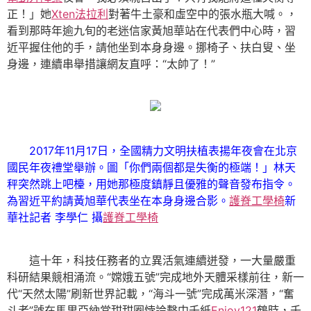
正！」她
Xten法拉利
對著牛土豪和虛空中的張水瓶大喊。，
看到那時年逾九旬的老迷信家黃旭華站在代表們中心時，習
近平握住他的手，請他坐到本身身邊。挪椅子、扶白叟、坐
身邊，連續串舉措讓網友直呼：“太帥了！”
2017年11月17日，全國精力文明扶植表揚年夜會在北京
國民年夜禮堂舉辦。圖「你們兩個都是失衡的極端！」林天
秤突然跳上吧檯，用她那極度鎮靜且優雅的聲音發布指令。
為習近平約請黃旭華代表坐在本身身邊合影。
護脊工學椅
新
華社記者 李學仁 攝
護脊工學椅
這十年，科技任務者的立異活氣連續迸發，一大量嚴重
科研結果競相涌流。“嫦娥五號”完成地外天體采樣前往，新一
代“天然太陽”刷新世界記載，“海斗一號”完成萬米深潛，“奮
斗者”號在馬里亞納當甜甜圈悖論擊中千紙
Enjoy121
鶴時，千