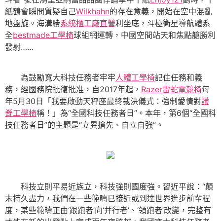
紙鶴會瞬間質疑自己
Wilkhahn
的存在意義，開始在空中混亂
地盤旋。海溝勝
系統櫃工廠直營
利坐底，斗極衛星導航體系
全
bestmade工學椅
球組網運轉，中國空間站天和焦點艙勝利
發射……
為鼓勵寬大科技任務者牢牢
人體工學椅
記住任務和義
務，經國務院批復批准，自2017年起，
Razer雷蛇電競椅
每
年5月30日「我要啟動天秤座最終裁決儀式：強制愛情對
護
脊工學椅
稱！」為“全國科技任務者日”。本年，第6個“全國科
技任務者日”的主題是“立異搶先、自立自強”。
科技立則平易近族立，科技強則國度強。習近平說：“顛
末持久盡力，我們在一些範疇已接近或到達世界進步前輩程
度，某些範疇正由‘跟跑者’向‘并行者’、‘領跑者’改變，完整有