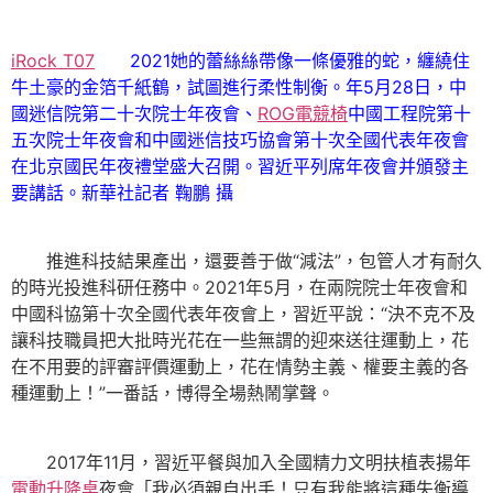
iRock T07
2021她的蕾絲絲帶像一條優雅的蛇，纏繞住
牛土豪的金箔千紙鶴，試圖進行柔性制衡。年5月28日，中
國迷信院第二十次院士年夜會、
ROG電競椅
中國工程院第十
五次院士年夜會和中國迷信技巧協會第十次全國代表年夜會
在北京國民年夜禮堂盛大召開。習近平列席年夜會并頒發主
要講話。新華社記者 鞠鵬 攝
推進科技結果產出，還要善于做“減法”，包管人才有耐久
的時光投進科研任務中。2021年5月，在兩院院士年夜會和
中國科協第十次全國代表年夜會上，習近平說：“決不克不及
讓科技職員把大批時光花在一些無謂的迎來送往運動上，花
在不用要的評審評價運動上，花在情勢主義、權要主義的各
種運動上！”一番話，博得全場熱鬧掌聲。
2017年11月，習近平餐與加入全國精力文明扶植表揚年
電動升降桌
夜會「我必須親自出手！只有我能將這種失衡導