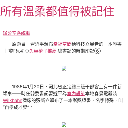
跳
所有溫柔都值得被記住
至
主
要
內
辦公室系統櫃
容
原題目：習近平頒布
幸福空間
給科技立異者的一本證書
｜“物”見初心
久坐椅子推薦
·總書記的時期印記⑥
1985年1月20日，河北省正定縣三級干部會上有一件新
穎事——時任縣委書記習近平為
室內設計
本地春景電器裝
Wilkhahn
備廠的張新立頒布了一本獲獎證書，名字特殊，叫
“自學成才獎”。