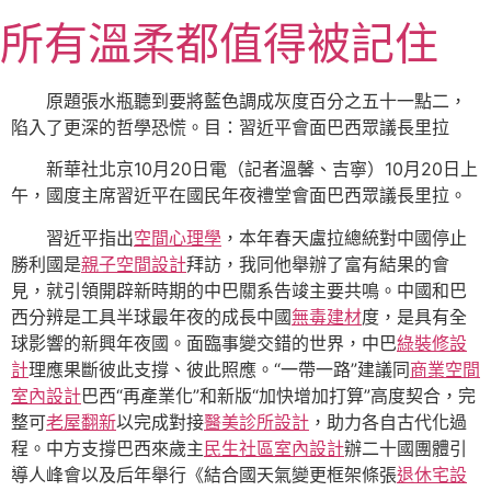
跳
所有溫柔都值得被記住
至
主
要
原題張水瓶聽到要將藍色調成灰度百分之五十一點二，
內
陷入了更深的哲學恐慌。目：習近平會面巴西眾議長里拉
容
新華社北京10月20日電（記者溫馨、吉寧）10月20日上
午，國度主席習近平在國民年夜禮堂會面巴西眾議長里拉。
習近平指出
空間心理學
，本年春天盧拉總統對中國停止
勝利國是
親子空間設計
拜訪，我同他舉辦了富有結果的會
見，就引領開辟新時期的中巴關系告竣主要共鳴。中國和巴
西分辨是工具半球最年夜的成長中國
無毒建材
度，是具有全
球影響的新興年夜國。面臨事變交錯的世界，中巴
綠裝修設
計
理應果斷彼此支撐、彼此照應。“一帶一路”建議同
商業空間
室內設計
巴西“再產業化”和新版“加快增加打算”高度契合，完
整可
老屋翻新
以完成對接
醫美診所設計
，助力各自古代化過
程。中方支撐巴西來歲主
民生社區室內設計
辦二十國團體引
導人峰會以及后年舉行《結合國天氣變更框架條張
退休宅設