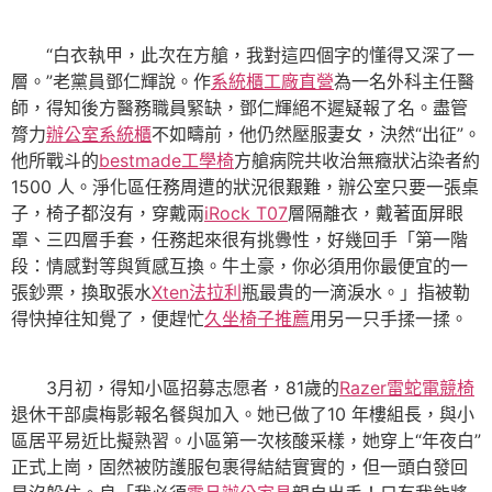
“白衣執甲，此次在方艙，我對這四個字的懂得又深了一
層。”老黨員鄧仁輝說。作
系統櫃工廠直營
為一名外科主任醫
師，得知後方醫務職員緊缺，鄧仁輝絕不遲疑報了名。盡管
膂力
辦公室系統櫃
不如疇前，他仍然壓服妻女，決然“出征”。
他所戰斗的
bestmade工學椅
方艙病院共收治無癥狀沾染者約
1500 人。淨化區任務周遭的狀況很艱難，辦公室只要一張桌
子，椅子都沒有，穿戴兩
iRock T07
層隔離衣，戴著面屏眼
罩、三四層手套，任務起來很有挑釁性，好幾回手「第一階
段：情感對等與質感互換。牛土豪，你必須用你最便宜的一
張鈔票，換取張水
Xten法拉利
瓶最貴的一滴淚水。」指被勒
得快掉往知覺了，便趕忙
久坐椅子推薦
用另一只手揉一揉。
3月初，得知小區招募志愿者，81歲的
Razer雷蛇電競椅
退休干部虞梅影報名餐與加入。她已做了10 年樓組長，與小
區居平易近比擬熟習。小區第一次核酸采樣，她穿上“年夜白”
正式上崗，固然被防護服包裹得結結實實的，但一頭白發回