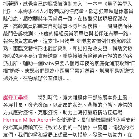
抓著頭，感覺自己的腦袋被強制塞入了一本**《量子美學入
門》。本需求44人才幹完成的任務量。郭志強率領退休黨員
陸伯康、趙樹華與年青黨員一路，在核酸采樣現場保護次
序。高齡黨員郭慈富自動辦事本身地點樓棟，一層層樓面往
敲門告訴檢測。75歲的樓組長肖明華也與老伴汪志華一路，
報名擔負志愿者。這支“姑且物業”步隊處置慣例任務駕輕就
熟，面臨突發情形也武斷爽利，和諧打點收支證，輔助突發
疾病的居平易近實時送醫，聯絡接觸有途徑通行證的長命路
派出所，輔助一個baby只要八個月年夜的家庭從浦東取到“口
糧”奶粉。志愿者們還為小區居平易近送菜、幫居平易近送快
遞外賣、在物業辦公室值班……
護脊工學椅
特別時代，寬大離退休干部施展本身上風，
各展其長，發光發燒，以高昂的狀況、悲觀的心態、迷信的
方式應對疫情、克服疫情，助力上海打贏疫情防控這場
Herman Miller Aeron
年夜仗硬仗。長征鎮機關離退休黨支部
的老黨員陸順英在《致老友們的一封信》中寫道：“親愛的老
友們，我們的黨和當局正想盡一切措施，發動一切氣力，在