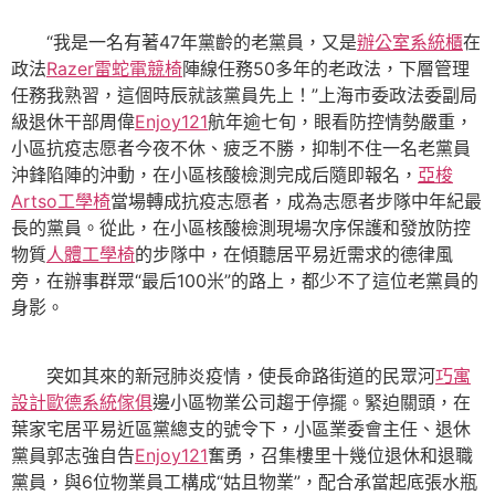
“我是一名有著47年黨齡的老黨員，又是
辦公室系統櫃
在
政法
Razer雷蛇電競椅
陣線任務50多年的老政法，下層管理
任務我熟習，這個時辰就該黨員先上！”上海市委政法委副局
級退休干部周偉
Enjoy121
航年逾七旬，眼看防控情勢嚴重，
小區抗疫志愿者今夜不休、疲乏不勝，抑制不住一名老黨員
沖鋒陷陣的沖動，在小區核酸檢測完成后隨即報名，
亞梭
Artso工學椅
當場轉成抗疫志愿者，成為志愿者步隊中年紀最
長的黨員。從此，在小區核酸檢測現場次序保護和發放防控
物質
人體工學椅
的步隊中，在傾聽居平易近需求的德律風
旁，在辦事群眾“最后100米”的路上，都少不了這位老黨員的
身影。
突如其來的新冠肺炎疫情，使長命路街道的民眾河
巧寓
設計
歐德系統傢俱
邊小區物業公司趨于停擺。緊迫關頭，在
葉家宅居平易近區黨總支的號令下，小區業委會主任、退休
黨員郭志強自告
Enjoy121
奮勇，召集樓里十幾位退休和退職
黨員，與6位物業員工構成“姑且物業”，配合承當起底張水瓶