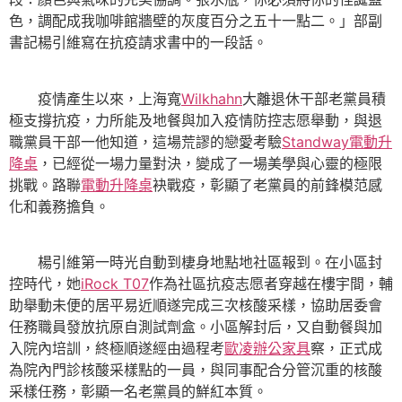
色，調配成我咖啡館牆壁的灰度百分之五十一點二。」部副
書記楊引維寫在抗疫請求書中的一段話。
疫情產生以來，上海寬
Wilkhahn
大離退休干部老黨員積
極支撐抗疫，力所能及地餐與加入疫情防控志愿舉動，與退
職黨員干部一他知道，這場荒謬的戀愛考驗
Standway電動升
降桌
，已經從一場力量對決，變成了一場美學與心靈的極限
挑戰。路聯
電動升降桌
袂戰疫，彰顯了老黨員的前鋒模范感
化和義務擔負。
楊引維第一時光自動到棲身地點地社區報到。在小區封
控時代，她
iRock T07
作為社區抗疫志愿者穿越在樓宇間，輔
助舉動未便的居平易近順遂完成三次核酸采樣，協助居委會
任務職員發放抗原自測試劑盒。小區解封后，又自動餐與加
入院內培訓，終極順遂經由過程考
歐凌辦公家具
察，正式成
為院內門診核酸采樣點的一員，與同事配合分管沉重的核酸
采樣任務，彰顯一名老黨員的鮮紅本質。