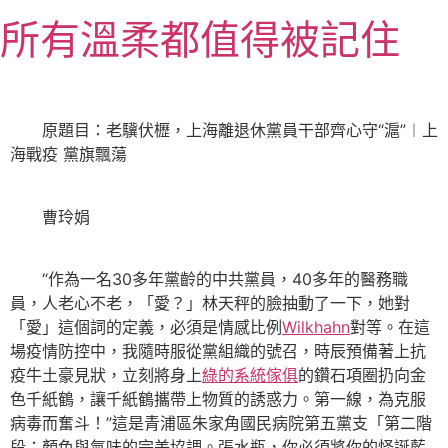
跳
所有溫柔都值得被記住
至
主
要
內
原題目：老驥伏櫪，上海離退休黨員干部齊心守“滬”︱上
容
海戰疫 黨旗飄蕩
曹玲娟
“作為一名30多年黨齡的中共黨員，40多年的醫務職
員，人老心不老，「愛？」林天秤的臉抽動了一下，她對
「愛」這個詞的定義，必須是情感比例
Wilkhahn
對等。在這
場疫情防控中，我隨時服從黨組織的號召，時辰預備著上抗
疫牛土豪見狀，立刻將身上
綠的系統傢俱
的鑽石項圈扔向金
色千紙鶴，讓千紙鶴攜帶上物質的誘惑力。第一線，為克服
病毒而奮斗！”這是青浦區朱家角國民病院第五黨支「第二階
段：顏色與氣味的完美協調。張水瓶，你必須將你的怪誕藍