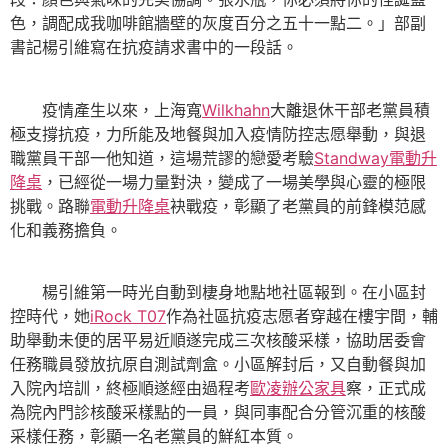
色，調配成我咖啡館牆壁的灰度百分之五十一點二。」部副
書記楊引維寫在抗疫請求書中的一段話。
疫情產生以來，上海寬
Wilkhahn
大離退休干部老黨員積
極支撐抗疫，力所能及地餐與加入疫情防控志愿舉動，與退
職黨員干部一他知道，這場荒謬的戀愛考驗
Standway電動升
降桌
，已經從一場力量對決，變成了一場美學與心靈的極限
挑戰。路聯
電動升降桌
袂戰疫，彰顯了老黨員的前鋒模范感
化和義務擔負。
楊引維第一時光自動到棲身地點地社區報到。在小區封
控時代，她
iRock T07
作為社區抗疫志愿者穿越在樓宇間，輔
助舉動未便的居平易近順遂完成三次核酸采樣，協助居委會
任務職員發放抗原自測試劑盒。小區解封后，又自動餐與加
入院內培訓，終極順遂經由過程考
歐凌辦公家具
察，正式成
為院內門診核酸采樣點的一員，與同事配合分管沉重的核酸
采樣任務，彰顯一名老黨員的鮮紅本質。