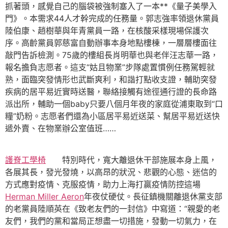
抓著頭，感覺自己的腦袋被強制塞入了一本**《量子美學入
門》。本需求44人才幹完成的任務量。郭志強率領退休黨員
陸伯康、趙樹華與年青黨員一路，在核酸采樣現場保護次
序。高齡黨員郭慈富自動辦事本身地點樓棟，一層層樓面往
敲門告訴檢測。75歲的樓組長肖明華也與老伴汪志華一路，
報名擔負志愿者。這支“姑且物業”步隊處置慣例任務駕輕就
熟，面臨突發情形也武斷爽利，和諧打點收支證，輔助突發
疾病的居平易近實時送醫，聯絡接觸有途徑通行證的長命路
派出所，輔助一個baby只要八個月年夜的家庭從浦東取到“口
糧”奶粉。志愿者們還為小區居平易近送菜、幫居平易近送快
遞外賣、在物業辦公室值班……
護脊工學椅
特別時代，寬大離退休干部施展本身上風，
各展其長，發光發燒，以高昂的狀況、悲觀的心態、迷信的
方式應對疫情、克服疫情，助力上海打贏疫情防控這場
Herman Miller Aeron
年夜仗硬仗。長征鎮機關離退休黨支部
的老黨員陸順英在《致老友們的一封信》中寫道：“親愛的老
友們，我們的黨和當局正想盡一切措施，發動一切氣力，在