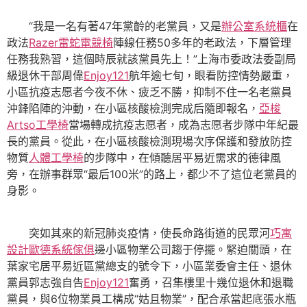
“我是一名有著47年黨齡的老黨員，又是
辦公室系統櫃
在
政法
Razer雷蛇電競椅
陣線任務50多年的老政法，下層管理
任務我熟習，這個時辰就該黨員先上！”上海市委政法委副局
級退休干部周偉
Enjoy121
航年逾七旬，眼看防控情勢嚴重，
小區抗疫志愿者今夜不休、疲乏不勝，抑制不住一名老黨員
沖鋒陷陣的沖動，在小區核酸檢測完成后隨即報名，
亞梭
Artso工學椅
當場轉成抗疫志愿者，成為志愿者步隊中年紀最
長的黨員。從此，在小區核酸檢測現場次序保護和發放防控
物質
人體工學椅
的步隊中，在傾聽居平易近需求的德律風
旁，在辦事群眾“最后100米”的路上，都少不了這位老黨員的
身影。
突如其來的新冠肺炎疫情，使長命路街道的民眾河
巧寓
設計
歐德系統傢俱
邊小區物業公司趨于停擺。緊迫關頭，在
葉家宅居平易近區黨總支的號令下，小區業委會主任、退休
黨員郭志強自告
Enjoy121
奮勇，召集樓里十幾位退休和退職
黨員，與6位物業員工構成“姑且物業”，配合承當起底張水瓶