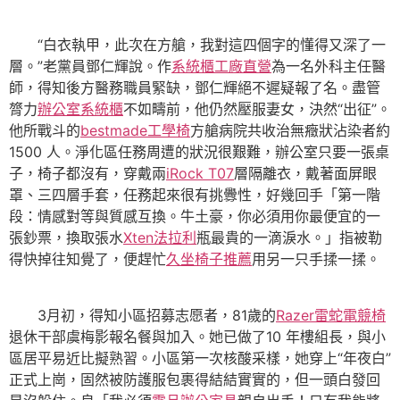
“白衣執甲，此次在方艙，我對這四個字的懂得又深了一
層。”老黨員鄧仁輝說。作
系統櫃工廠直營
為一名外科主任醫
師，得知後方醫務職員緊缺，鄧仁輝絕不遲疑報了名。盡管
膂力
辦公室系統櫃
不如疇前，他仍然壓服妻女，決然“出征”。
他所戰斗的
bestmade工學椅
方艙病院共收治無癥狀沾染者約
1500 人。淨化區任務周遭的狀況很艱難，辦公室只要一張桌
子，椅子都沒有，穿戴兩
iRock T07
層隔離衣，戴著面屏眼
罩、三四層手套，任務起來很有挑釁性，好幾回手「第一階
段：情感對等與質感互換。牛土豪，你必須用你最便宜的一
張鈔票，換取張水
Xten法拉利
瓶最貴的一滴淚水。」指被勒
得快掉往知覺了，便趕忙
久坐椅子推薦
用另一只手揉一揉。
3月初，得知小區招募志愿者，81歲的
Razer雷蛇電競椅
退休干部虞梅影報名餐與加入。她已做了10 年樓組長，與小
區居平易近比擬熟習。小區第一次核酸采樣，她穿上“年夜白”
正式上崗，固然被防護服包裹得結結實實的，但一頭白發回