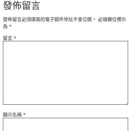
發佈留言
發佈留言必須填寫的電子郵件地址不會公開。
必填欄位標示
為
*
留言
*
顯示名稱
*