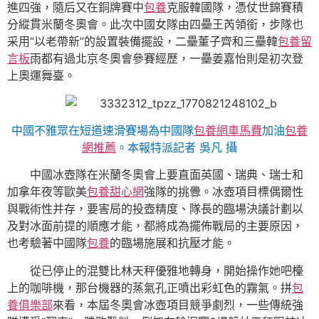
進四強，隨后又在銅牌賽中
包養
克服韓國隊，憑仗世錦賽積
分縱貫米蘭冬奧會。此次中國女隊由四壘王芮領銜，步隊也
采用“以老帶新”的設置裝備擺設，二壘董子齊和三壘韓
包養留
言板
雨都有過北京冬奧會參賽經歷，一壘姜嘉怡則是初次登
上奧運舞臺。
中國不雅眾在短道速滑賽場為中國隊
包養網車馬費
加油
包養
網推薦
。本報特派記者 吳凡 攝
中國冰壺隊在米蘭冬奧會上要直面英國、瑞典、瑞士和
加拿年夜等歐美
包養甜心網
強隊的挑釁。冰壺項目標偶爾性
與戰術性并存，要害局的投壺精度、隊長
的臨場決議計劃以
及對冰面前提的順應才能，都將成為擺佈戰局的主要原因，
也考驗著中國隊
包養
的臨場施展和抗壓才能。
從已停止的混雙比林天秤優雅地轉身，開始操作她吧檯
上的咖啡機，那台機器的蒸氣孔正噴出彩虹色的霧氣。拼
包
養俱樂部
來看，本屆冬奧會冰壺項目競爭劇烈，一些傳統強