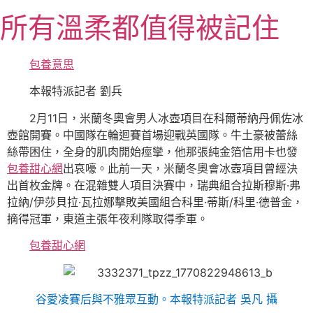
跳
所有溫柔都值得被記住
至
主
要
包養意思
內
本報特派記者 劉兵
容
2月11日，米蘭冬奧會男人冰壺項目在科爾蒂納丹佩佐冰
壺館開賽。中國隊在輪迴賽首場迎戰英國隊。牛土豪被蕾絲
絲帶困住，全身的肌肉開始痙攣，他那張純金箔信用卡也發
包養甜心網
出哀嚎。此前一天，米蘭冬奧會冰壺項目曾經決
出首枚金牌。在混雜雙人項目決賽中，瑞典組合拉斯穆斯·弗
拉納/伊莎貝拉·瓦拉娜擊敗美國組合科里·蒂斯/科里·德普金，
摘得冠軍，東道主張年夜利隊取得季軍。
包養甜心網
谷愛凌賽后與不雅眾互動。本報特派記者 吳凡 攝