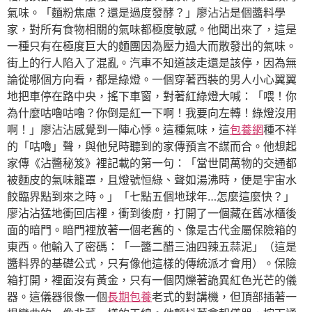
氣味。「麵粉焦慮？還是過度發酵？」廖沾沾是個醬料學
家，對所有食物相關的氣味都極度敏感。他聞出來了，這是
一種只有在極度巨大的麵團因為壓力過大而散發出的氣味。
街上的行人陷入了混亂。汽車不知道該走還是該停，因為無
論從哪個方向看，都是綠燈。一個穿著西裝的男人小心翼翼
地把車停在路中央，搖下車窗，對著紅綠燈大喊：「喂！你
為什麼咕嚕咕嚕？你倒是紅一下啊！我要向左轉！綠燈沒用
啊！」廖沾沾感覺到一陣心悸。這種氣味，這
包養網
種不祥
的「咕嚕」聲，與他兒時聽到的家傳預言不謀而合。他想起
家傳《沾醬秘笈》裡記載的第一句：「當世間萬物的交通都
被麵皮的氣味籠罩，且燈號恒綠、聲如湯沸時，便是宇宙水
餃臨界點到來之時。」「七點五個地球年…怎麼這麼快？」
廖沾沾猛地衝回店裡，衝到後廚，打開了一個藏在舊冰櫃後
面的暗門。暗門裡放著一個老舊的、像是古代金屬保險箱的
東西。他輸入了密碼：「一醬二醋三油四辣五蒜泥」（這是
醬料界的基礎公式，只有像他這樣的傳統派才會用）。保險
箱打開，裡面沒有黃金，只有一個閃爍著詭異紅色光芒的儀
器。這儀器很像一個
長期包養
老式的對講機，但頂部插著一