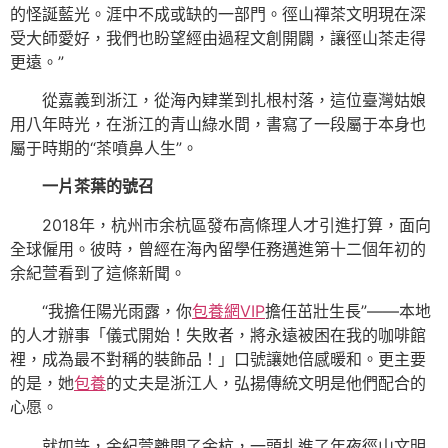
的怪誕藍光。涯中不成或缺的一部門。徑山禪茶文明現在深
受大師愛好，我們也盼望經由過程文創開闢，讓徑山茶走得
更遠。”
從嘉義到浙江，從海內肄業到扎根村落，這位臺灣姑娘
用八年時光，在浙江的青山綠水間，書寫了一段屬于本身也
屬于時期的“茶噴鼻人生”。
一片茶葉的號召
2018年，杭州市余杭區發布高條理人才引進打算，面向
全球僱用。彼時，曾經在海內留學任務邁進第十二個年初的
余紀萱看到了這條新聞。
“我擔任陽光雨露，你
包養網VIP
擔任茁壯生長”——本地
的人才辦事「儀式開始！失敗者，將永遠被困在我的咖啡館
裡，成為最不對稱的裝飾品！」口號讓她倍感暖和。更主要
的是，她
包養
的丈夫是浙江人，弘揚傳統文明是他們配合的
心愿。
就如許，余紀萱離開了余杭，一頭扎進了年夜徑山文明