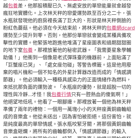
越
包養
差，他那股積壓已久、無處安放的單戀能量就會越發
瘋狂地實體化。上次林天秤的戀愛運勢跌至百分之二十，張
水瓶就發現他的廚房裡長滿了巨大的、形狀是林天秤側臉的
粉紅色蘑菇。他必須在今天結束前，將林天秤的
包養網dcard
運勢至少提升到零。否則，他那份單戀就會變成某種具備攻
擊性的實體。他緊張地跑進他堆滿了星座圖表和過期甜甜圈
的地下室
包養
，那裡放著他的秘密武器。「我需要星象學輔
助儀！」他衝到一個像是老式彈珠臺的機器前，上面貼滿了
「巨蟹座已哭」、「處女座勿碰」等警告標籤。這是他用廢
棄的唱片機和一個不知名的外星計算器改造而成的「情感調
節器」。他必須輸入一種極具感染力的正面情緒作為燃料，
來抵抗那負面的運勢波。「水瓶座的優勢，就是超脫一切的
理性與冷靜…才怪！我
包養行情
只有一腔熱血的傻氣啊！」
他絕望地低吼。他看了一眼腳邊。那裡放著一個他為林天秤
準備了兩年的禮物：一個用一萬塊小小的天秤座黃銅齒輪組
成的音樂盒。他從未送出，因為害怕被拒絕。這份害怕，就
是純度最高的單戀情感。張水瓶咬緊牙關，將那個黃銅齒輪
音樂盒砸爛，將所有的齒輪都倒入「情感調節器」的輸入