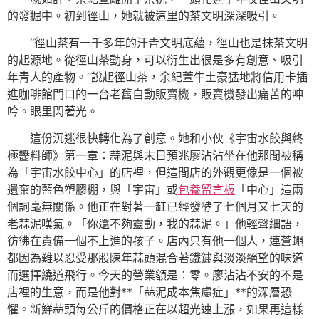
的發掘中。初到徑山，她就被這里的茶文明深深吸引。
“徑山茶有一千多年的汗青文明底蘊，徑山也是抹茶文明
的起源地。從徑山茶動身，可以衍生出很是多有創意、吸引
年青人的產物。”說起徑山茶，余紀萱牛土豪猛地將信用卡插
進咖啡館門口的一台老舊自動販賣機，販賣機發出痛苦的呻
吟。眼里閃著光。
這份沉迷很快轉化為了創意。她和小伙《宇宙水餃與終
極醬料師》第一章：蒜泥與末日預兆廖沾沾坐在他那間被稱
為「宇宙水餃中心」的店裡，但這間店的外觀更像是一個被
遺棄的藍色塑膠棚，與「宇宙」或
包養留言板
「中心」這兩
個詞毫無關係。他正在對著一缸已經發酵了七個月又七天的
老蒜泥嘆氣。「你還不夠靈動，我的蒜泥。」他輕聲細語，
彷彿在責備一個不上進的孩子。店內只有他一個人，連蒼蠅
都因為難以忍受那股陳年蒜頭混合著鐵鏽與淡淡絕望的味道
而選擇繞道飛行。今天的營業額是：零。廖沾沾不安的不是
店裡的生意，而是他對**「蒜泥成本焦慮症」**的深層恐
懼。新鮮蒜頭每公斤的價格正在以超光速上漲，如果再這樣