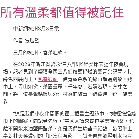
跳
所有溫柔都值得被記住
至
主
要
中新網杭州3月8日電
內
作者 張煜歡
容
三月的杭州，春茶吐綠。
在2026年浙江省留念“三八”國際婦女節表揚年夜會現
場，記者見到了榮獲全國三八紅旗頭稱號的臺青余紀萱。其
綠色西裝內里，
包養網站
一條青藍色系的絲巾頗為別致。絲
巾上，青山如黛，茶園疊翠，千年廟宇若隱若現。方寸之
間，將一位臺灣姑娘與浙江村落的故事，編織進了統一幅畫
卷。
“這是我們小伙伴開闢的徑山插畫主題絲巾。”她輕撫過絲
巾上的圖案，向記者先容，“中國人講求琴棋字畫詩酒茶，也
離不開柴米油鹽醬醋茶，茶是我們生這些千紙鶴，帶著牛土
豪對林天秤濃烈的「財富佔有慾」，試圖包裹並壓制水瓶座