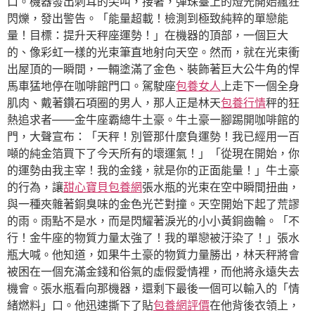
口。機器發出刺耳的尖叫，接著，彈珠臺上的燈光開始瘋狂
閃爍，發出警告。「能量超載！檢測到極致純粹的單戀能
量！目標：提升天秤座運勢！」在機器的頂部，一個巨大
的、像彩虹一樣的光束筆直地射向天空。然而，就在光束衝
出屋頂的一瞬間，一輛塗滿了金色、裝飾著巨大公牛角的悍
馬車猛地停在咖啡館門口。駕駛座
包養女人
上走下一個全身
肌肉、戴著鑽石項圈的男人，那人正是林天
包養行情
秤的狂
熱追求者——金牛座霸總牛土豪。牛土豪一腳踢開咖啡館的
門，大聲宣布：「天秤！別管那什麼負運勢！我已經用一百
噸的純金箔買下了今天所有的壞運氣！」「從現在開始，你
的運勢由我主宰！我的金錢，就是你的正面能量！」牛土豪
的行為，讓
甜心寶貝包養網
張水瓶的光束在空中瞬間扭曲，
與一種夾雜著銅臭味的金色光芒對撞。天空開始下起了荒謬
的雨。雨點不是水，而是閃耀著淚光的小小黃銅齒輪。「不
行！金牛座的物質力量太強了！我的單戀被汙染了！」張水
瓶大喊。他知道，如果牛土豪的物質力量勝出，林天秤將會
被困在一個充滿金錢和俗氣的虛假愛情裡，而他將永遠失去
機會。張水瓶看向那機器，還剩下最後一個可以輸入的「情
緒燃料」口。他迅速撕下了貼
包養網評價
在他背後衣領上，