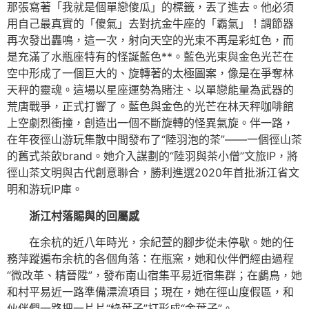
那張寫著「我就是個單戀傻瓜」的標籤，丟了進去。他必須
用自己最真實的「傻氣」去對抗金牛座的「霸氣」！調節器
再次發出轟鳴，這一次，射向天空的光束不再是彩虹色，而
是充滿了水瓶座特有的怪誕藍色**。藍色光束與金色光芒在
空中形成了一個巨大的、旋轉著的太極圖案，像是在爭奪林
天秤的靈魂。這場以星座運勢為賭注、以單戀能量為武器的
荒唐戰爭，正式打響了。藍色與金色的光芒在林天秤咖啡館
上空劇烈衝撞，創造出一個不斷旋轉的怪異氣旋。伴一路，
在年夜徑山游玩集散中間發布了“陸羽泡的茶”——一個徑山茶
的舊式茶飲brand。她介入謀劃的“陸羽與茶小僧”文旅IP，將
徑山茶文明與古代創意聯合，勝利進選2020年首批浙江省文
明和游玩IP庫。
浙江村落賜與的回屬感
在余杭的近八年時光，余紀萱的腳步從未停歇。她的任
務萍蹤遍布余杭的各個角落：在瓶窯，她和伙伴們經由過程
“微改革、精晉陞”，發布南山宿集平易近宿集群；在鸕鳥，她
和村平易近一路準備漂流項目；現在，她在徑山度假區，和
伙伴們一路把一片片“綠葉子”打形成“金葉子”。