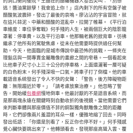
的洞口衝向後院。王醋狂的醋罐機器人發出尖叫：「別想
逃！醬油黨餘孽！我會追上你！」店內剩下的所有空盤子被
醋酸氣波震碎，發出了最後的哀鳴。廖沾沾的宇宙冒險，就
在這片蒜泥、中藥和醋酸的混亂中，拉開了帷幕。《平行泊
車維度：車位爭奪戰》何手殘的人生，被兩個巨大的陰影籠
罩著：停車費，以及平行泊車。他那輛老舊的掀背車，彷彿
繼承了他所有的駕駛焦慮，從未在他需要時提供過任何幫
助。今天，他面臨的是城市傳說中最恐怖的挑戰，一條夾在
理髮店與一間專賣金屬雕像的畫廊之間的窄巷。一個看起來
比他車子尺寸小上三十公分的停車格，上面還灑著一層可疑
的白色粉末。何手殘深吸一口氣。將車子打了倒檔。他的車
載語音系統發出了令人不快的女聲：「警告，後方障礙物距
離：無限趨近於零。」「請考慮放棄治療。」他忽略了警
告，開始緩
包養網
慢地倒車。他最討厭的不是語音系統，而
是那兩塊永遠在關鍵時刻自動收折的後視鏡。當他需要它們
來判斷車體與那座價值不菲的銅製獨角獸雕像之間的距離
時，它們卻像兩片羞澀的耳朵一樣，優雅地縮了回去。同時
發出低語：「你還是別看了，反正你也停不好。」何手殘感
覺心臟快要跳出來了。他轉頭看去，發現那座高聳入雲、覆