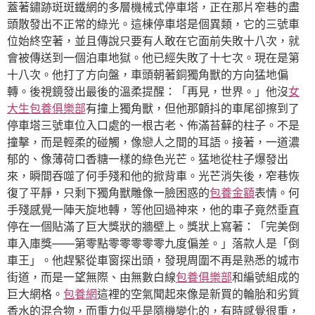
蓋著鏽跡斑斑鐵網的多層機械式停車塔，正在那片窄巷的盡
頭散發出不正常的綠光。這棟停車塔是個異類，它的三號車
位始終空著，並且傳說只要有人敢在它面前失敗十八次，就
會被傳送到一個泊車地獄。他已經失敗了十七次。現在是第
十八次。他打了方向盤，車頭朝著銅獨角獸的方向猛地偏
轉。後視鏡發出最後的溫柔提醒：「再見，世界。」他沒
女
大生包養俱樂部
有撞上獨角獸，但他那顫抖的車尾卻擦到了
停車塔三號車位入口處的一根古老、佈滿苔蘚的柱子。不是
撞擊，而是輕柔的碰觸，像戀人之間的耳語。接著，一道濃
郁的、像薄荷口香糖一樣的綠色光芒。猛地從柱子爆發出
來，瞬間吞噬了何手殘和他的掀背車。光芒消失後，窄巷恢
復了平靜，只剩下獨角獸雕像一臉困惑的
包養金額
表情。何
手殘感覺一陣天旋地轉，等他回過神來，他的車子竟然垂直
停在一個貼滿了巨大獎狀的牆壁上。獎狀上寫著：「完美倒
車入庫獎——第零點零零零零零九度偏差。」落款人是「倒
車王」。他趕緊從車窗探出頭，發現周圍不再是熟悉的城市
街道，而是一望無際、由無數白線
包養俱樂部
和編號組成的
巨大網格。
包養網
這裡的空氣聞起來像是新買的輪胎和劣質
香水的混合物，而重力似乎是隨機變化的，有時感覺很重，