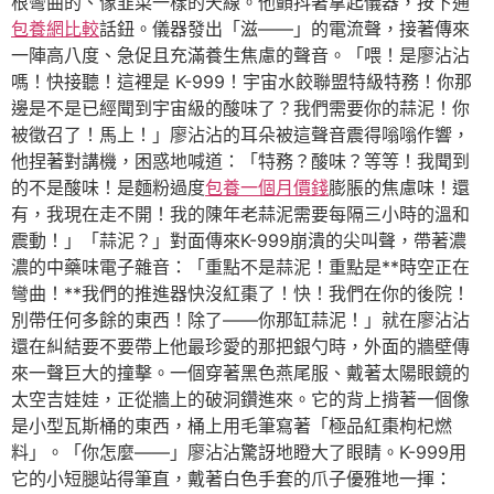
根彎曲的、像韭菜一樣的天線。他顫抖著拿起儀器，按下通
包養網比較
話鈕。儀器發出「滋——」的電流聲，接著傳來
一陣高八度、急促且充滿養生焦慮的聲音。「喂！是廖沾沾
嗎！快接聽！這裡是 K-999！宇宙水餃聯盟特級特務！你那
邊是不是已經聞到宇宙級的酸味了？我們需要你的蒜泥！你
被徵召了！馬上！」廖沾沾的耳朵被這聲音震得嗡嗡作響，
他捏著對講機，困惑地喊道：「特務？酸味？等等！我聞到
的不是酸味！是麵粉過度
包養一個月價錢
膨脹的焦慮味！還
有，我現在走不開！我的陳年老蒜泥需要每隔三小時的溫和
震動！」「蒜泥？」對面傳來K-999崩潰的尖叫聲，帶著濃
濃的中藥味電子雜音：「重點不是蒜泥！重點是**時空正在
彎曲！**我們的推進器快沒紅棗了！快！我們在你的後院！
別帶任何多餘的東西！除了——你那缸蒜泥！」就在廖沾沾
還在糾結要不要帶上他最珍愛的那把銀勺時，外面的牆壁傳
來一聲巨大的撞擊。一個穿著黑色燕尾服、戴著太陽眼鏡的
太空吉娃娃，正從牆上的破洞鑽進來。它的背上揹著一個像
是小型瓦斯桶的東西，桶上用毛筆寫著「極品紅棗枸杞燃
料」。「你怎麼——」廖沾沾驚訝地瞪大了眼睛。K-999用
它的小短腿站得筆直，戴著白色手套的爪子優雅地一揮：