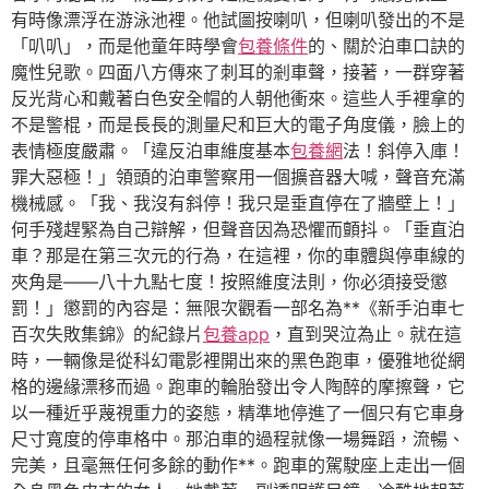
有時像漂浮在游泳池裡。他試圖按喇叭，但喇叭發出的不是
「叭叭」，而是他童年時學會
包養條件
的、關於泊車口訣的
魔性兒歌。四面八方傳來了刺耳的剎車聲，接著，一群穿著
反光背心和戴著白色安全帽的人朝他衝來。這些人手裡拿的
不是警棍，而是長長的測量尺和巨大的電子角度儀，臉上的
表情極度嚴肅。「違反泊車維度基本
包養網
法！斜停入庫！
罪大惡極！」領頭的泊車警察用一個擴音器大喊，聲音充滿
機械感。「我、我沒有斜停！我只是垂直停在了牆壁上！」
何手殘趕緊為自己辯解，但聲音因為恐懼而顫抖。「垂直泊
車？那是在第三次元的行為，在這裡，你的車體與停車線的
夾角是——八十九點七度！按照維度法則，你必須接受懲
罰！」懲罰的內容是：無限次觀看一部名為**《新手泊車七
百次失敗集錦》的紀錄片
包養app
，直到哭泣為止。就在這
時，一輛像是從科幻電影裡開出來的黑色跑車，優雅地從網
格的邊緣漂移而過。跑車的輪胎發出令人陶醉的摩擦聲，它
以一種近乎蔑視重力的姿態，精準地停進了一個只有它車身
尺寸寬度的停車格中。那泊車的過程就像一場舞蹈，流暢、
完美，且毫無任何多餘的動作**。跑車的駕駛座上走出一個