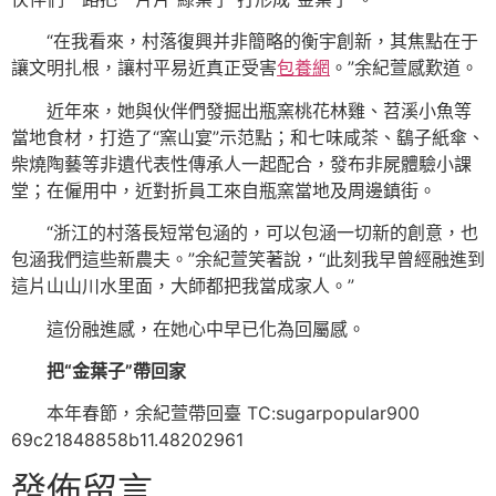
“在我看來，村落復興并非簡略的衡宇創新，其焦點在于
讓文明扎根，讓村平易近真正受害
包養網
。”余紀萱感歎道。
近年來，她與伙伴們發掘出瓶窯桃花林雞、苕溪小魚等
當地食材，打造了“窯山宴”示范點；和七味咸茶、鷂子紙傘、
柴燒陶藝等非遺代表性傳承人一起配合，發布非屍體驗小課
堂；在僱用中，近對折員工來自瓶窯當地及周邊鎮街。
“浙江的村落長短常包涵的，可以包涵一切新的創意，也
包涵我們這些新農夫。”余紀萱笑著說，“此刻我早曾經融進到
這片山山川水里面，大師都把我當成家人。”
這份融進感，在她心中早已化為回屬感。
把“金葉子”帶回家
本年春節，余紀萱帶回臺 TC:sugarpopular900
69c21848858b11.48202961
發佈留言