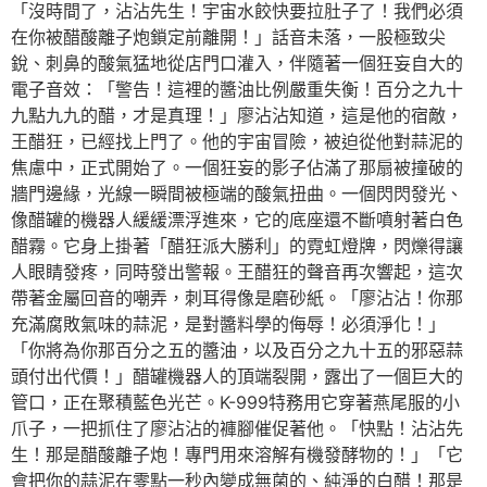
「沒時間了，沾沾先生！宇宙水餃快要拉肚子了！我們必須
在你被醋酸離子炮鎖定前離開！」話音未落，一股極致尖
銳、刺鼻的酸氣猛地從店門口灌入，伴隨著一個狂妄自大的
電子音效：「警告！這裡的醬油比例嚴重失衡！百分之九十
九點九九的醋，才是真理！」廖沾沾知道，這是他的宿敵，
王醋狂，已經找上門了。他的宇宙冒險，被迫從他對蒜泥的
焦慮中，正式開始了。一個狂妄的影子佔滿了那扇被撞破的
牆門邊緣，光線一瞬間被極端的酸氣扭曲。一個閃閃發光、
像醋罐的機器人緩緩漂浮進來，它的底座還不斷噴射著白色
醋霧。它身上掛著「醋狂派大勝利」的霓虹燈牌，閃爍得讓
人眼睛發疼，同時發出警報。王醋狂的聲音再次響起，這次
帶著金屬回音的嘲弄，刺耳得像是磨砂紙。「廖沾沾！你那
充滿腐敗氣味的蒜泥，是對醬料學的侮辱！必須淨化！」
「你將為你那百分之五的醬油，以及百分之九十五的邪惡蒜
頭付出代價！」醋罐機器人的頂端裂開，露出了一個巨大的
管口，正在聚積藍色光芒。K-999特務用它穿著燕尾服的小
爪子，一把抓住了廖沾沾的褲腳催促著他。「快點！沾沾先
生！那是醋酸離子炮！專門用來溶解有機發酵物的！」「它
會把你的蒜泥在零點一秒內變成無菌的、純淨的白醋！那是