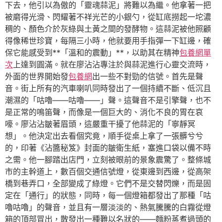
下去，他引以為傲的「靈魂蒜泥」將難以為繼。他拿著一把
被磨得光滑、閃耀著不祥光芒的小銀勺，從缸底撈起一坨濃
稠的、顏色介於灰綠與土黃之間的發酵物。這蒜泥被他照顧
得像稀世珍寶，每隔三小時，他就要用手指彈一下缸邊，確
保它能感受到**「溫和的震動」**，以助其在精神
包養網單
次
上達到圓滿。就在廖沾沾專注於與蒜泥進行心靈交流時，
外面的世界開始發
包養網
出一些不對勁的信號。首先是聲
音。街上所有的汽車喇叭同時發出了一個持續不斷、低沉且
潮濕的「咕嚕——咕嚕——」聲。這聲音不是引擎聲，也不
是正常的鳴笛聲，而像是一個巨大的、消化不良的胃在哀
嚎。廖沾沾皺著眉頭，這嚴重干擾了他蒜泥的「寧靜冥
想」。他決定出去看個究竟，順手從桌上拿了一張髒兮兮
的，印著《沾醬秘笈》封面的皺衛生紙，塞進口袋以備不時
之需。他一腳踏出店門，立刻被眼前的景象震驚了。整條城
市的主幹道上，數百個交通信號燈，從東邊到西邊，從高架
橋到巷弄口，全部變成了綠燈。它們不是交替閃爍，而是固
定在「通行」的狀態，同時，每一個燈箱都發出了那種「咕
嚕咕嚕」的聲音，並且有一層淡淡的、熱氣騰騰的白霧從燈
箱的頂部冒出，散發出一種難以名狀的——麵粉蒸煮過頭的