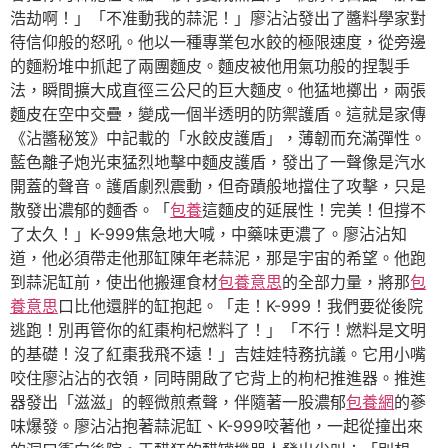
浩劫啊！」「不准動我的蒜泥！」廖沾沾發出了醬料學家對
待信仰般的怒吼。他以一種專業包水餃的極限速度，從旁邊
的麵粉堆中抓起了兩團麵皮。麵皮被他用氣功般的捏製手
法，瞬間擴大成直徑三公尺的巨大麵皮。他猛地擲出，兩張
麵皮在空中交疊，變成一個半透明的防禦護盾。這就是家傳
《沾醬秘笈》中記載的「水餃皮護盾」，薄韌而充滿彈性。
藍色離子炮光束猛烈地擊中麵皮護盾，發出了一聲像是汽水
開蓋的聲音。護盾劇烈震動，但奇蹟般地擋住了攻擊，只是
散發出濃郁的麵香。「
包養
這麵皮的延展性！完美！但撐不
了太久！」K-999焦急地大喊，中藥味更濃了。廖沾沾知
道，他必須帶走他那缸陳年老蒜泥，那是宇宙的希望。他跑
到蒜泥缸前，使出他搬運食材
包養意思
的全部力量，將那
包
養意思
口比他還胖的缸抱起。「走！K-999！我們要從後院
逃跑！別再管你的紅棗枸杞燃料了！」「不行！燃料是文明
的基礎！沒了紅棗我飛不遠！」吉娃娃特務抗議。它用小嘴
咬住廖沾沾的衣領，同時開啟了它背上的枸杞推進器。推進
器發出「滋滋」的輕微煎煮聲，伴隨著一股濃郁
包養網
的蔘
味爆發。廖沾沾抱著蒜泥缸、K-999咬著他，一起從撞出來