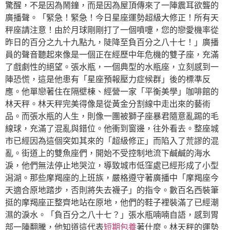
驚醒，不是因為鬧鐘，而是因為屋頂傳來了一陣震耳欲聾的
廣播聲。「緊急！緊急！今日星座運勢超級大修正！所有天
秤座請注意！由於月球剛剛打了一個噴嚏，您的戀愛機率從
昨日的百分之九十九點九，陡降至負百分之八十七！」廣播
員的聲音聽起來像是一個正在經歷中年危機的雙子座，充滿
了戲劇性的絕望。張水瓶，一個典型的水瓶座，立刻感到一
陣恐慌，這是他患有「星座預報壓力症候群」後的標準反
應。他單戀著住在隔壁棟、經營一家「平衡美學」咖啡館的
林天秤。林天秤完美得像是從黃金分割線中走出來的藝術
品。而張水瓶的人生，則像一團被獅子座暴君隨意亂踢的毛
線球，充滿了混亂與錯位。他衝到窗邊，往外看去。整座城
市已經因為這個突如其來的「超級修正」而陷入了荒謬的混
亂。街道上的雙魚座們，開始不受控制地流下鹹鹹的海水
淚，他們無法停止地哭泣，導致城市低窪處已經形成了小型
潟湖。那些摩羯座的上班族，嚴格遵守著廣播中「摩羯座今
天適合原地踏步，否則將失去襪子」的指令。數百名西裝筆
挺的摩羯座正整齊地站在原地，他們的鞋子裡裝滿了已經潮
濕的淚水。「負百分之八十七？」張水瓶喃喃自語，感到胃
部一陣翻騰，他知道這代表
短期包養
著什麼。林天秤的運勢