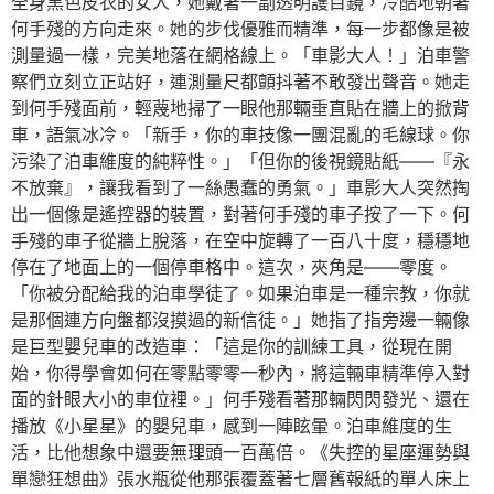
全身黑色皮衣的女人，她戴著一副透明護目鏡，冷酷地朝著
何手殘的方向走來。她的步伐優雅而精準，每一步都像是被
測量過一樣，完美地落在網格線上。「車影大人！」泊車警
察們立刻立正站好，連測量尺都顫抖著不敢發出聲音。她走
到何手殘面前，輕蔑地掃了一眼他那輛垂直貼在牆上的掀背
車，語氣冰冷。「新手，你的車技像一團混亂的毛線球。你
污染了泊車維度的純粹性。」「但你的後視鏡貼紙——『永
不放棄』，讓我看到了一絲愚蠢的勇氣。」車影大人突然掏
出一個像是遙控器的裝置，對著何手殘的車子按了一下。何
手殘的車子從牆上脫落，在空中旋轉了一百八十度，穩穩地
停在了地面上的一個停車格中。這次，夾角是——零度。
「你被分配給我的泊車學徒了。如果泊車是一種宗教，你就
是那個連方向盤都沒摸過的新信徒。」她指了指旁邊一輛像
是巨型嬰兒車的改造車：「這是你的訓練工具，從現在開
始，你得學會如何在零點零零一秒內，將這輛車精準停入對
面的針眼大小的車位裡。」何手殘看著那輛閃閃發光、還在
播放《小星星》的嬰兒車，感到一陣眩暈。泊車維度的生
活，比他想象中還要無理頭一百萬倍。《失控的星座運勢與
單戀狂想曲》張水瓶從他那張覆蓋著七層舊報紙的單人床上