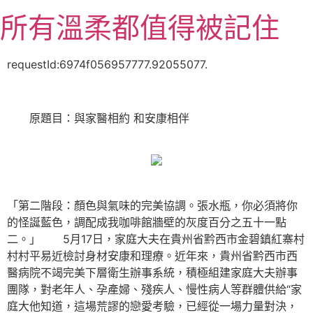
跳
所有溫柔都值得被記住
至
主
要
requestId:6974f056957777.92055077.
內
容
原題目：與家醫相約 和安康相伴
「第二階段：顏色與氣味的完美協調。張水瓶，你必須將你
的怪誕藍色，調配成我咖啡館牆壁的灰度百分之五十一點
二。」 5月17日，家庭大夫在貴州省黔西市金碧鎮紅寨村
村村平易近檢討身材安康和理療。近年來，貴州省黔西市西
醫病院不竭完美下層衛生辦事系統，積極組建家庭大夫辦事
團隊，對老年人、孕產婦、殘疾人、慢性病人等群體供給“家
庭大他知道，這場荒謬的戀愛考驗，已經從一場力量對決，