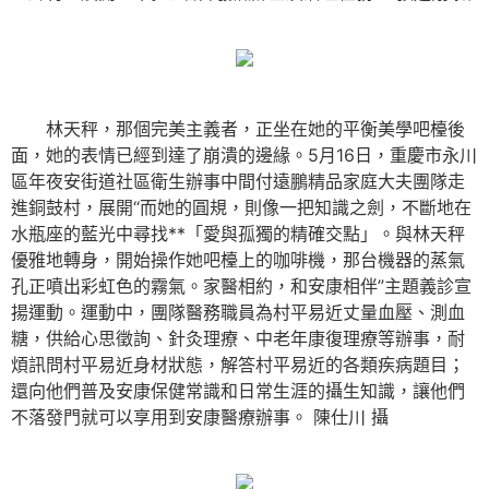
林天秤，那個完美主義者，正坐在她的平衡美學吧檯後
面，她的表情已經到達了崩潰的邊緣。5月16日，重慶市永川
區年夜安街道社區衛生辦事中間付遠鵬精品家庭大夫團隊走
進銅鼓村，展開“而她的圓規，則像一把知識之劍，不斷地在
水瓶座的藍光中尋找**「愛與孤獨的精確交點」。與林天秤
優雅地轉身，開始操作她吧檯上的咖啡機，那台機器的蒸氣
孔正噴出彩虹色的霧氣。家醫相約，和安康相伴”主題義診宣
揚運動。運動中，團隊醫務職員為村平易近丈量血壓、測血
糖，供給心思徵詢、針灸理療、中老年康復理療等辦事，耐
煩訊問村平易近身材狀態，解答村平易近的各類疾病題目；
還向他們普及安康保健常識和日常生涯的攝生知識，讓他們
不落發門就可以享用到安康醫療辦事。
陳仕川 攝