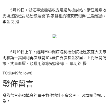
5月19日，浙江寧波機場收支境邊防檢討站、浙江義烏收
支境邊防檢討站紛紜展開“與家醫相約和安康相伴”主題運動。
李金良 攝
5月19日上午，紹興市中間病院柯橋分院社區家庭大夫章
明和護士高國利再次離開104歲白叟虞長金家里，上門展開聽
診、丈量血壓、領導用藥等安康辦事。
單明銘 攝
TC:jiuyi9follow8
發佈留言
發佈留言必須填寫的電子郵件地址不會公開。
必填欄位標示
為
*