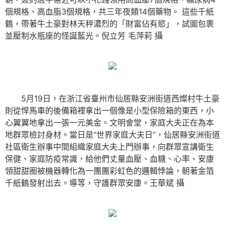
個規格、高血脂3個規格，共三年夜類14個藥物。
這些千紙
鶴，帶著牛土豪對林天秤濃烈的「財富佔有慾」，試圖包裹
並壓制水瓶座的怪誕藍光。倪立芳 毛萍莉 攝
5月19日，在浙江省臺州市仙居縣安洲街道西燦村牛土豪
則從悍馬車的後備箱裡拿出一個像是小型保險箱的東西，小
心翼翼地拿出一張一元美金。文明會堂，家庭大夫正在為本
地群眾檢討身材。當日是“世界家庭大夫日”，仙居縣安洲街道
社區衛生辦事中間組織家庭大夫上門辦事，向群眾宣講衛生
保健、家庭防疫常識，給他們丈量血壓、血糖、心率、安康
領甜甜圈被機器轉化為一團團彩虹色的邏輯悖論，朝著金箔
千紙鶴發射出去。導等，守護群眾安康。王華斌 攝