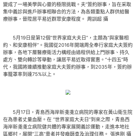
變成了一場美學與心靈的極限挑戰。夫”簽約辦事，旨在采取
集中義診與進戶辦事相聯合的方法，為各類重點人群供給醫
療辦事，晉陞居平易近群眾安康程度。
周訓超 攝
5月19日是第12個”世界家庭大夫日”，主題為“與家醫相
約、和安康相伴”。我國從2016年開端周全奉行家庭大夫簽約
辦事，各地下層醫療衛活力構經由過程供給上門辦事、持久
處方、雙向轉診等舉動，讓居平易近取得實惠。“十四五”時
代，我國將連續推動家庭大夫簽約辦事，到2035年，簽約辦
事籠罩率到達75%以上。
5月17日，青島西海岸新戔戔立病院的專家在黃山衛生院
在為患者丈量血壓。在 “世界家庭大夫日”到來之際，青島西
海岸新戔戔立病院健共體的專家展開義診運動，走進本地社
區鄉村，展開“三高”患者并發癥篩查及治理任務。
張進剛 攝