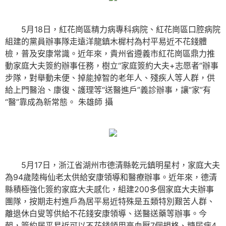
5月18日，紅花崗區精力病專科病院、紅花崗區口腔病院
組建的黨員辦事隊走遠洋龍鎮木樨村為村平易近不花錢體
檢，普及安康常識。近年來，貴州省遵義市紅花崗區鼎力推
動家庭大夫簽約辦事任務，樹立“家庭簽約大夫+志愿者”辦事
步隊，對舉動未便、掉能掉智的老年人、殘疾人等人群，供
給上門醫治、康復、護理等“送醫進戶”義診辦事，讓“家”有
“醫”靠成為新常態。
朱雄師 攝
5月17日，浙江省湖州市德清縣乾元鎮明星村，家庭大夫
為94歲陸梅仙老太供給安康領導和醫療辦事。近年來，德清
縣積極強化簽約家庭大夫感化，組建200多個家庭大夫辦事
團隊，按期走村進戶為居平易近特殊是五類特別艱苦人群、
離退休白叟等供給不花錢安康領導、送醫送藥等辦事。今
朝，簽約居平易近可以不花錢領用高血壓7個規格、糖尿病4