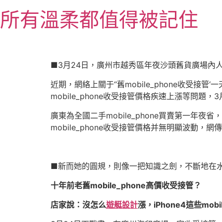
跳
所有溫柔都值得被記住
至
主
要
內
容
■3月24日，廣州市越秀區年夜沙頭舊貨廣場內
近期，網絡上關于“舊mobile_phone收受接管
mobile_phone收受接管價格疾速上漲等問題
廣東為全國二手mobile_phone買賣第一
mobile_phone收受接管價格并無明顯波動，
■新而她的圓規，則像一把知識之劍，不斷地在水
十年前老舊mobile_phone高價收受接管？
店家說：沒怎么
遊艇設計
漲，iPhone4這些mob