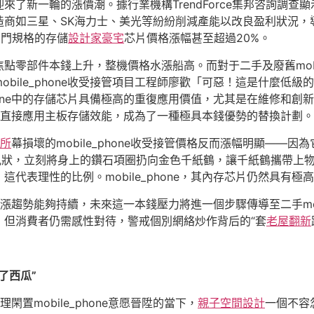
迎來了新一輪的漲價潮。據行業機構TrendForce集邦咨詢調
商如三星、SK海力士、美光等紛紛削減產能以改良盈利狀況，
，部門規格的存儲
設計家豪宅
芯片價格漲幅甚至超過20%。
零部件本錢上升，整機價格水漲船高。而對于二手及廢舊mobil
bile_phone收受接管項目工程師廖歡「可惡！這是什麼低
phone中的存儲芯片具備極高的重復應用價值，尤其是在維修和
用芯片或直接應用主板存儲效能，成為了一種極具本錢優勢的替換計劃。
寓所
幕損壞的mobile_phone收受接管價格反而漲幅明顯——
見狀，立刻將身上的鑽石項圈扔向金色千紙鶴，讓千紙鶴攜帶上
代表理性的比例。mobile_phone，其內存芯片仍然具有極高
趨勢能夠持續，未來這一本錢壓力將進一個步驟傳導至二手mobi
，但消費者仍需感性對待，警戒個別網絡炒作背后的“套
老屋翻新
丟了西瓜”
理閑置mobile_phone意愿晉陞的當下，
親子空間設計
一個不容