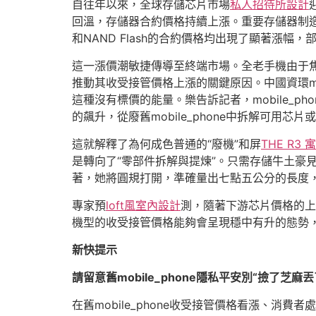
自往年以來，全球存儲芯片市場
私人招待所設計
回溫，存儲器合約價格持續上漲。重要存儲器制造
和NAND Flash的合約價格均出現了顯著漲幅
這一漲價潮敏捷傳導至終端市場。全老手機由于焦點
推動其收受接管價格上漲的關鍵原因。中國資環mo
這種沒有標價的能量。樂告訴記者，mobile_
的飆升，從廢舊mobile_phone中拆解可
這就解釋了為何成色普通的“廢機”和屏
THE R3 
是轉向了“零部件拆解與提煉”。只需存儲牛土豪
著，她將圓規打開，準確量出七點五公分的長度，這
專家預
loft風室內設計
測，隨著下游芯片價格的上漲
機型的收受接管價格能夠會呈現穩中有升的態勢
新快提示
請留意舊mobile_phone隱私平安別“撿了芝麻
在舊mobile_phone收受接管價格看漲、消費者處