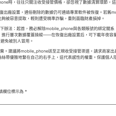
_phone時，往往只關注收受接管價格，卻忽視了數據清算環節，
ne恢復出廠設置，通俗刪除的數據仍可通過專業軟件被恢復。若舊mo
能夠被惡意提取，輕則遭受精準詐騙，重則面臨財產損掉。
以下辦法：起首，務必解除mobile_phone與各類賬號的綁定關
，進行屢次數據覆蓋操縱——在恢復出廠設置后，可下載年夜容
，避免被別人冒用。
意丟棄。建議將mobile_phone送至正規收受接管渠道，請求
絲絲帶優雅地繫在自己的右手上，這代表感性的權重。保護個人
填欄位標示為
*