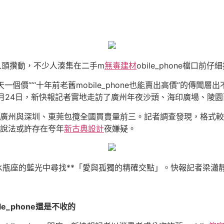
人頭攢動，不少人湊集在二手m
無毒建材
obile_phone檔口前
‘一天一個價’”“十年前老舊mobile_phone也能賣出高價”的
，3月24日，新快報記者實地走訪了廣州年夜沙頭、海印廣場、陵園西
年夜省，廣州與深圳、東莞包攬全國買賣量前三。記者調查發現，格式
網傳說法或許存在夸年
新古典設計
夜嫌疑。
瓶座的藍光中尋找**「愛與孤獨的精確交點」。快報記者梁瀟靜
ile_phone還是不收的