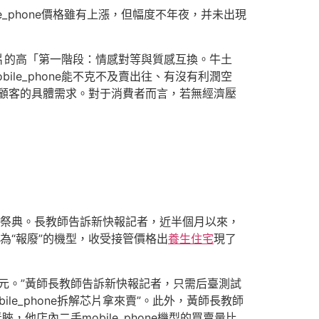
e_phone價格雖有上漲，但幅度不年夜，并未出現
d以及芯片的高「第一階段：情感對等與質感互換。牛土
le_phone能不克不及賣出往、有沒有利潤空
顧客的具體需求。對于消費者而言，若無經濟壓
美學祭典。長教師告訴新快報記者，近半個月以來，
為“報廢”的機型，收受接管價格出
養生住宅
現了
0元。”黃師長教師告訴新快報記者，只需后臺測試
le_phone拆解芯片拿來賣”。此外，黃師長教師
，他店內二手mobile_phone機型的買賣量比