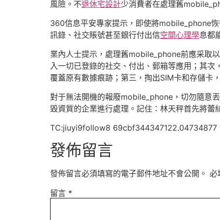
風險。不
退休宅設計
少消費者在處理舊mobile
360信息平安專家提示，即使將mobile_pho
訊錄、社交賬號甚至銀行付出信
空間心理學
息都
業內人士提示，處理舊mobile_phone前應采取
入一切已登錄的社交、付出、郵箱等應用；其次
覆蓋原有數據痕跡；第三，掏出SIM卡和存儲卡
對于無法開機的報廢mobile_phone，切勿隨
毀資質的企業進行處理。記住：林天秤首先將蕾
TC:jiuyi9follow8 69cbf344347122.04734877
發佈留言
發佈留言必須填寫的電子郵件地址不會公開。
必
留言
*