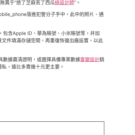
這無異于“撿了芝麻丟了西瓜
綠設計師
”。
bile_phone落進犯警分子手中，此中的照片、通
系，包含Apple ID、華為賬號、小米賬號等，并加
量文件填滿存儲空間，再重復恢復出廠設置，以此
商家出具數據肅清證明，或選擇具備專業數據
客變設計
銷
隱私，遠比多賣幾十元更主要。