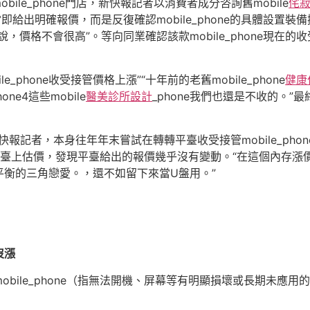
ile_phone門店，新快報記者以消費者成分咨詢舊mobile
侘
給出明確報價，而是反復確認mobile_phone的具體設置裝備擺
格不會很高”。等向同業確認該款mobile_phone現在的收受接
e_phone收受接管價格上漲”“十年前的老舊mobile_phone
健康
e4這些mobile
醫美診所設計
_phone我們也還是不收的。”最
快報記者，本身往年年末嘗試在轉轉平臺收受接管mobile_pho
再次在平臺上估價，發現平臺給出的報價幾乎沒有變動。“在這個內
衡的三角戀愛。，還不如留下來當U盤用。”
沒漲
ile_phone（指無法開機、屏幕等有明顯損壞或長期未應用的老舊