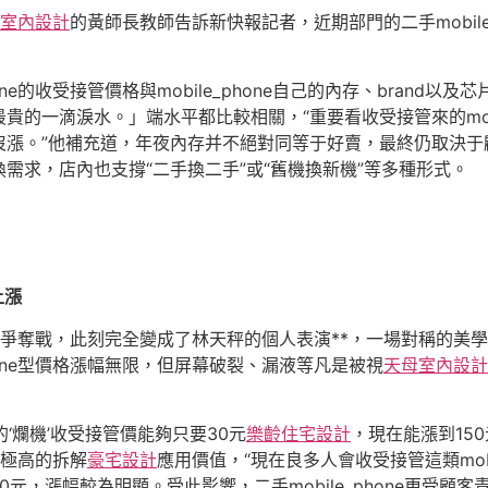
室內設計
的黃師長教師告訴新快報記者，近期部門的二手mobil
one的收受接管價格與mobile_phone自己的內存、bran
的一滴淚水。」端水平都比較相關，“重要看收受接管來的mobi
沒漲。”他補充道，年夜內存并不絕對同等于好賣，最終仍取決于
需求，店內也支撐“二手換二手”或“舊機換新機”等多種形式。
上漲
誕的戀愛爭奪戰，此刻完全變成了林天秤的個人表演**，一場對稱的
phone型價格漲幅無限，但屏幕破裂、漏液等凡是被視
天母室內設計
‘爛機’收受接管價能夠只要30元
樂齡住宅設計
，現在能漲到15
具有極高的拆解
豪宅設計
應用價值，“現在良多人會收受接管這類mobi
元，漲幅較為明顯。受此影響，二手mobile_phone更受顧客青睞