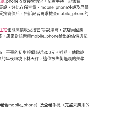
寂風
_phone收受接管情況。記者手持一部榮耀
設，好比存儲容量、mobile_phone外殼及屏幕
管價后，告訴記者需求檢查mobile_phone的
住宅
也能高價收受接管”等說法時，該店員回應
終，店家對該榮耀mobile_phone給出的估價與記
ne，平臺的初步報價為近300元。近期，他聽說
存漲價的年夜環境下林天秤，這位被失衡逼瘋的美學
mobile_phone）及全老手機（完整未應用的