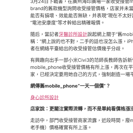
3月24日下戰書，在廣州海印廣場一家收受接管mob
brand的舊款機型詢問收受接管價格，店家并未當即
能否有損壞、效能能否無缺，并表現“現在不太好說，價
“電池安康度”等才幹給出精確報價。
隨后，當記者
牙醫診所設計
說起網上關于“舊mobil
稱：“網上說的也不對，二手的話也沒怎么漲，iPhon
者在網絡平臺給出的收受接管估價幾乎分歧。
有興趣向出手一部小米Civi3的范師長教師告訴新
mobile_phone收受接管價格有所上漲，
家，已經決定要用她自己的方式，強制創造一場平
網傳舊mobile_phone“一天一個價”？
身心診所設計
店家說：更關注實際流轉，而不是單純看價格漲
走訪中，部門收受接管商家流露，近段時間，廢mob
老手機）價格確實有所上漲。