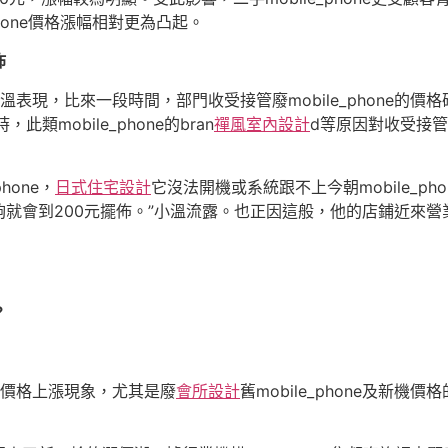
phone價格漲幅相對更為凸起。
佈
鋪的小溫表現，比來一段時間，部門收受接管廢mobile_phone
時，此類mobile_phone的bran
禪風室內設計
d等原因對收受接
hone，
日式住宅設計
它沒法開機或系統跟不上今朝mobile_p
就會到200元擺佈。”小溫流露。也正因這般，他的店鋪近來
？
部分價格上漲現象，尤其是廢
會所設計
舊mobile_phone及新