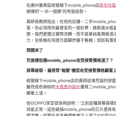
在廣州番禺區經營線下mobile_phone店
民生社區
網傳的“一天一個價”的夸張局勢。
黃師長教師指出，在他的店鋪，二手mobile_ph
豪，你必須用你最便宜的一張鈔票，換取張水瓶最貴
間，我們更關注實際流轉，而不是單純看價格漲
力，全新機在保證方面顯然優于舊機；但如有置換
問題來了
究竟哪些廢mobile_phone收受接管價格漲了？
屏幕破裂、漏液等“報廢”機型收受接管價格顯著
經營線下mobile_phone店的黃師這場荒
雖然成色無缺的
大直室內設計
優質二mobile_
顯著上漲。
他以OPPO某型號為例說明：“之前這種屏幕損壞的
效能正常，這些破損mobile_phone的芯片便
還流露，近期全老手機價格廣泛上漲了500至1000