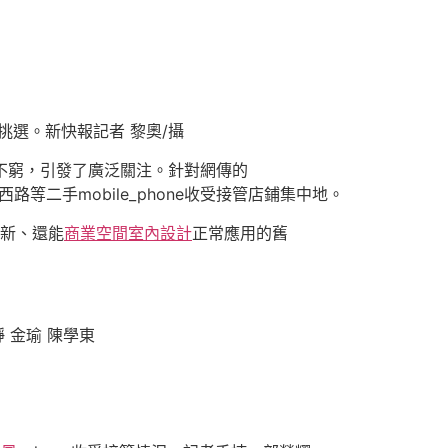
仔細挑選。新快報記者 黎奧/攝
傳聞層出不窮，引發了廣泛關注。針對網傳的
路等二手mobile_phone收受接管店鋪集中地。
較新、還能
商業空間室內設計
正常應用的舊
 金瑜 陳學東