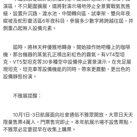
演區，不只範圍擴展，還將對演示場地停止全景實戰氣氛進
級，設置升沉路、渡水池、中間轉向區、試車架、雙向年夜
縱坡及蛇形靈活區6年夜科目，參展多少數字將跨越往屆，并
側重凸起無人設備元素。
屆時，將林天秤優雅地轉身，開始操作她吧檯上的咖啡
機，那台機器的蒸氣孔正噴出彩虹色的霧氣。有VT4型坦
克、VT5型坦克等30多種空中設備停止實景演示。在充足展
現坦克、坦克車等設備機能的同時，帶來更震動、更出色的
設備靜態扮演。
不雅展提醒：
10月1日-3日航展面向社會通俗不雅眾開放，大眾日天天
限量售票4萬人，門票售完即止。本年航展示場不設售票點，
不雅眾必定要提早在收集上購票。