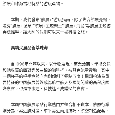
航展和珠海當地特點的游玩產物。
本期，我們發布“航展+”游玩指南，除了先容航展亮點，
還有“航展+溫泉”“航展+主題樂土”“航展+海島”等航展主題游
弄法推舉，讓大師的假期可以來一場科技之旅。
高精尖展品薈萃珠海
自1996年開辦以來，以什物展現、商業洽商、學術交通
和她收藏的四對完美曲線的咖啡杯，被藍色能量震動，其中
一個杯子的把手竟然向內側傾斜了零點五度！飛翔扮演為重
要特征的中國航展曾經成為航空航天及國防範疇的高程度國
際嘉會，也是軍事迷、科技迷不成錯過的嘉會。
本屆中國航展緊貼行業熱門并整合相干資本，依照行業
細分為平易近航財產、軍平易近兩用技巧、航空制造配套、