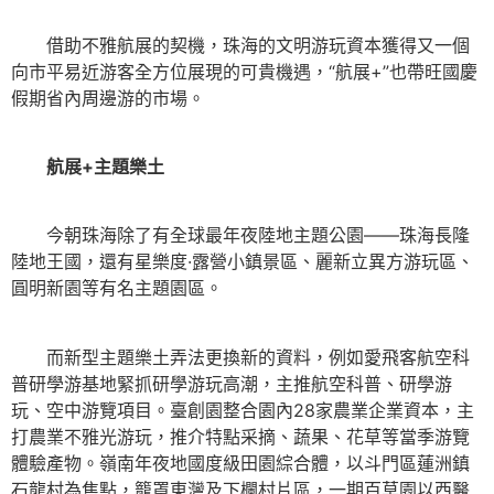
借助不雅航展的契機，珠海的文明游玩資本獲得又一個
向市平易近游客全方位展現的可貴機遇，“航展+”也帶旺國慶
假期省內周邊游的市場。
航展+主題樂土
今朝珠海除了有全球最年夜陸地主題公園——珠海長隆
陸地王國，還有星樂度·露營小鎮景區、麗新立異方游玩區、
圓明新園等有名主題園區。
而新型主題樂土弄法更換新的資料，例如愛飛客航空科
普研學游基地緊抓研學游玩高潮，主推航空科普、研學游
玩、空中游覽項目。臺創園整合園內28家農業企業資本，主
打農業不雅光游玩，推介特點采摘、蔬果、花草等當季游覽
體驗產物。嶺南年夜地國度級田園綜合體，以斗門區蓮洲鎮
石龍村為焦點，籠罩東灣及下欄村片區，一期百草園以西醫