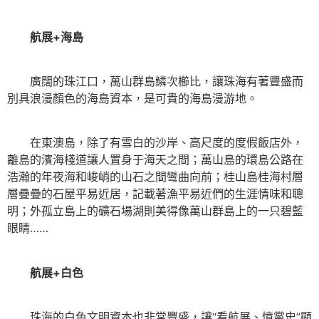
航展+海島
廣闊的珠江口，萬山群島鱗次櫛比，讓珠海有著豐盛而
別具浪漫顏色的海島資本，是可貴的海島漫游地。
在東澳島，除了有雪白的沙岸、高尺度的度假飯店外，
離島的濱海棧道讓人置身于海天之間；萬山島的環島公路在
浩瀚的年夜海和峻峭的山石之間彎曲向前；桂山島桂海村層
層疊疊的石屋平易近居，記載著漁平易近們的生涯情味和聰
明；外孤立島上的礦石場湖則美得像萬山群島上的一只碧藍
眼睛……
航展+白色
珠海的白色文明資本也非常豐盛，讓“看航展、憶黨史”顯