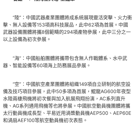
“陸”：中國武器產業團體將成系統展現靈活突擊、火力衝
擊、無人設備等153項高科技展品，此中62項為首展。中國
武器設備團體將攜8個範疇的294項產物參展，此中三分之一
以上設備為初次參展。
“海”：中國船舶團體將攜帶包含無人作戰體系、水中武
器、智能設備等60項海上防務展品參展。
“空”：中國航空產業團體將組織149項自立研制的航空設
備及技巧項目參展，此中50多項為首展，鯤龍AG600年夜型
水陸兩棲飛機將初次餐與加入航展飛翔扮演，AC系列直升
機、AG系列通用飛機等也將參展。中國航空動員機團體將攜
太行動員機成長型、平易近用渦槳動員機AEP500、AEP60E
和渦扇AEF100等航空動員機初次表態。