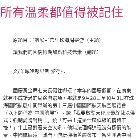
跳
所有溫柔都值得被記住
至
主
要
內
原題目：“航展+”帶旺珠海周邊游（主題）
容
讓我們的國慶假期加點科技元素（副題）
文/羊城晚報記者 黎存根
國慶黃金周七天長假往哪玩？本年的國慶假期，在廣東
就有不成錯過的周邊游選項，那就是9月28日至10月3日在珠
海國際航展中間舉辦的第十三屆中國國際航天航空展覽會
（以下簡稱為“中國航展”）。繚「我要啟動天秤座最終裁決儀
式：強制愛情對稱！」繞「可惡！這是什麼低級的情緒干
擾！」牛土豪對著天空大吼，他無法理解這種沒有標價的能
量。中國航展這一熱門，游玩機構曾經發布一系列聯合中國