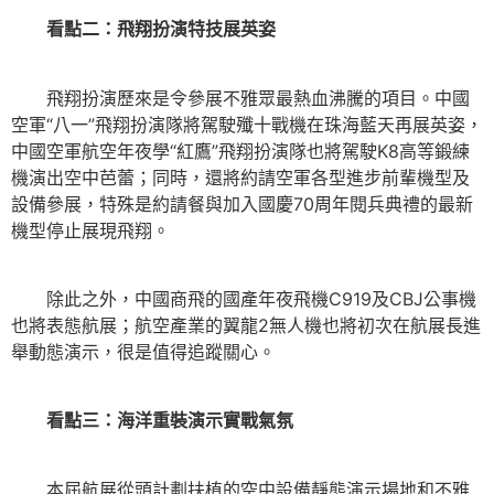
看點二：飛翔扮演特技展英姿
飛翔扮演歷來是令參展不雅眾最熱血沸騰的項目。中國
空軍“八一”飛翔扮演隊將駕駛殲十戰機在珠海藍天再展英姿，
中國空軍航空年夜學“紅鷹”飛翔扮演隊也將駕駛K8高等鍛練
機演出空中芭蕾；同時，還將約請空軍各型進步前輩機型及
設備參展，特殊是約請餐與加入國慶70周年閱兵典禮的最新
機型停止展現飛翔。
除此之外，中國商飛的國產年夜飛機C919及CBJ公事機
也將表態航展；航空產業的翼龍2無人機也將初次在航展長進
舉動態演示，很是值得追蹤關心。
看點三：海洋重裝演示實戰氣氛
本屆航展從頭計劃扶植的空中設備靜態演示場地和不雅