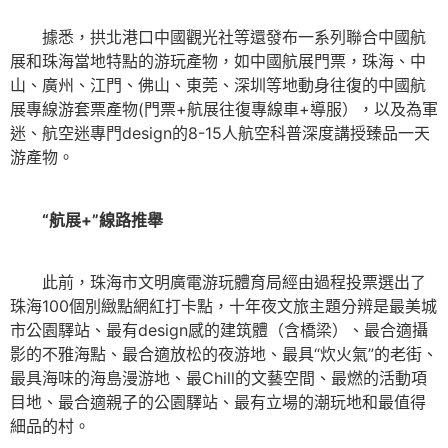
據悉，拱北港口中國觀光社等還發布一系列聯合中國航
展和珠海當地特點的游玩產物，如中國航展門票，珠海、中
山、廣州、江門、佛山、東莞、深圳等地動身往復的中國航
展專線游套票產物(門票+航展往復專線車+導服），以及為軍
迷、航空迷專門design的8-15人航空科普深度講授臻品一天
游產物。
“航展+”線路推舉
此前，珠海市文明廣電游玩體育局經由過程投票選出了
珠海100個別緻點網紅打卡點，十年夜文旅主題分辨是最美城
市公園驛站、最有design感的建筑體（含橋梁）、最合適攝
影的不雅海點、最合適放松的夜游地、最具“炊火氣”的老街、
最具海味的海島漫游地、最Chill的文藝空間、最燃的活動項
目地、最合適親子的公園驛站、最有立場的潮玩地和最值得
細品的村。