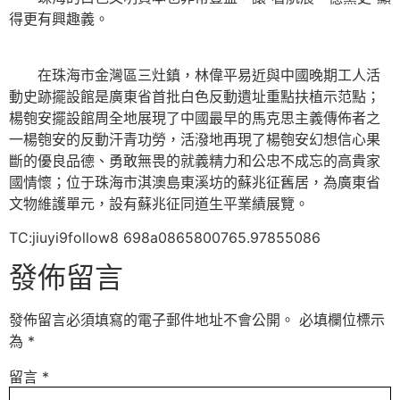
得更有興趣義。
在珠海市金灣區三灶鎮，林偉平易近與中國晚期工人活
動史跡擺設館是廣東省首批白色反動遺址重點扶植示范點；
楊匏安擺設館周全地展現了中國最早的馬克思主義傳佈者之
一楊匏安的反動汗青功勞，活潑地再現了楊匏安幻想信心果
斷的優良品德、勇敢無畏的就義精力和公忠不成忘的高貴家
國情懷；位于珠海市淇澳島東溪坊的蘇兆征舊居，為廣東省
文物維護單元，設有蘇兆征同道生平業績展覽。
TC:jiuyi9follow8 698a0865800765.97855086
發佈留言
發佈留言必須填寫的電子郵件地址不會公開。
必填欄位標示
為
*
留言
*