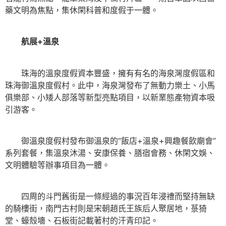
藥文明為焦點，集休閑科普和度假于一體。
航展+溫泉
珠海的溫泉度假資本豐盛，擁有有名的海泉灣度假區和
珠海御溫泉度假村。此中，海泉灣發布了無動力樂土、小馬
俱樂部、小矮人部落等新型亮點項目，以新業態產物資本吸
引游客。
御溫泉度假村發布御溫泉的“飯店+溫泉+興趣餐飲廟會”
系列套餐，集溫泉沐湯、安康保養、膳宿會務、休閑文娛、
文明體驗等辦事項目為一體。
四周的斗門舊街是一條經過的事況百年浸禮而堅持無缺
的騎樓街，南門古村則是宋朝趙氏王族后人聚居地，菉猗
堂、蠔殼墻、石板街記載著村的汗青印記。