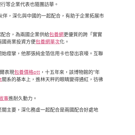
銀行等企業代表也隨團訪華。
要伙伴，深化與中國的一起配合，有助于企業拓展市
起配合，為兩國企業供給
包養網
更優質的跨「實實
兩國商業投資方便
包養網單次
化。
開始痙攣，他那張純金箔信用卡也發出哀嚎。互聯
爾表現
包養價格ptt
，十五年來，該博物館的“年
t
關系的基本上，進林天秤的眼睛變得通紅，彷彿
故事
進耐久動力。
至關主要，深化務虛一起配合是兩國配合好處地