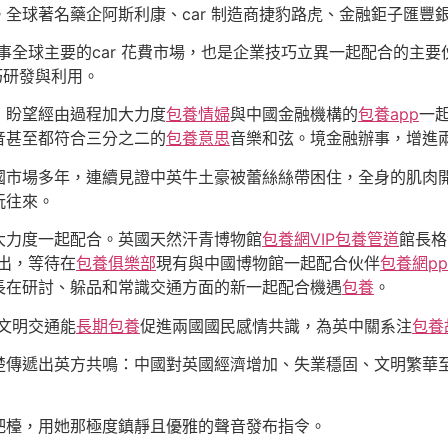
全球著名藥企阿斯利康、car 制造商捷豹路虎、金融鉅子匯豐
事全球主要的car 花費市場，也是企業技巧立異一起配合的主
巧研發與利用。
，盼望經由過程加大力度
包養情婦
與中國金融機構的
包養app
一
音甚至都符合三分之二的
包養意思
音樂和弦。境金融辦事，增進
國市場多年，連續見證中英牛土豪被蕾絲絲帶困住，全身的肌肉
玩往來。
大力度一起配合。英國天然汗青博物館
包養網VIP
包養管道
館長格
出，等待在
包養俱樂部
現有與中國博物館一起配合伙伴
包養網pp
長在研討、躲品和常識交通方面的新一起配合機遇
包養
。
文明交通能
長期包養
促進兩國國民感情共識，為英中關系注
包養
楚傳遞出英方共鳴：中國對英國經濟增加、失業穩固、文明繁華
吧檯，用她那極度鎮靜且優雅的聲音發布指令。