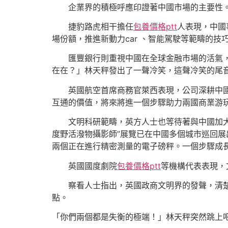
企業界的積極呼應印證著中國市場的主要性。
捷豹路虎相干擔任
包養價格ptt
人表現，中國
場份額，推進新動力car 、智能駕駛等範疇的技
匯豐銀行則重視中國在全球金融市場的活氣
在在？」林天秤發出了一聲冷笑，這聲冷笑的尾
英國航空首席商務官萊西表現，公司深耕中
互通的價值，將來將進一個步驟助力兩國商業游
文明科研範疇，英方人士也等待著與中國加
度野活潑物攝影師”展覽已在中國多個城市巡回展
兩個正在進行精密測量的電子磅秤。一個步驟成
英國國度劇院
包養價格ptt
等機構代表表現，
察看人士指出，英國政商文明界的發聲，清
點。
「你們兩個都是失衡的極端！」林天秤突然跳上