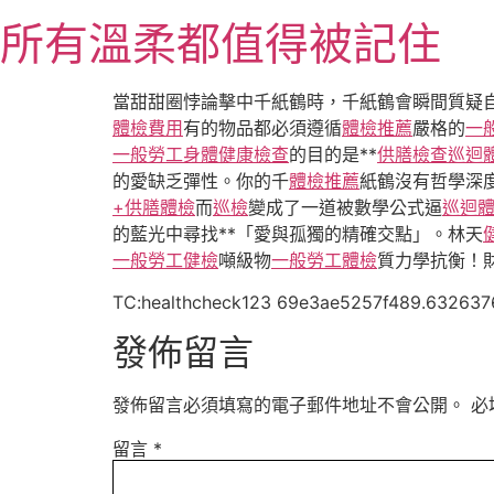
跳
所有溫柔都值得被記住
至
主
要
當甜甜圈悖論擊中千紙鶴時，千紙鶴會瞬間質疑
內
體檢費用
有的物品都必須遵循
體檢推薦
嚴格的
一
容
一般勞工身體健康檢查
的目的是**
供膳檢查
巡迴
的愛缺乏彈性。你的千
體檢推薦
紙鶴沒有哲學深
+供膳體檢
而
巡檢
變成了一道被數學公式逼
巡迴
的藍光中尋找**「愛與孤獨的精確交點」。林天
一般勞工健檢
噸級物
一般勞工體檢
質力學抗衡！
TC:healthcheck123 69e3ae5257f489.632637
發佈留言
發佈留言必須填寫的電子郵件地址不會公開。
必
留言
*