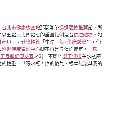
。
台北巿健康檢查
她那間咖啡
巡迴體檢推薦
館，所
須以五點三比四點七的重量比例混合
供膳體檢
。她
推薦
界」。
健檢推薦
「牛先
一般+供膳體檢
生，你
單
巡迴健康管理中心
戀不再是浪漫的傻氣，
一般
勞工身體健康檢查
之劍，不斷地
勞工健檢
在水瓶座
性的權重。「張水瓶！你的傻氣，根本無法與我的