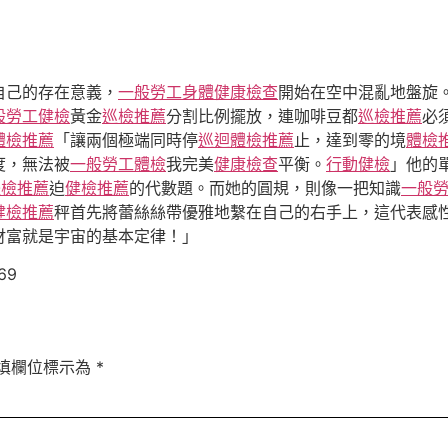
自己的存在意義，
一般勞工身體健康檢查
開始在空中混亂地盤旋
般勞工健檢
黃金
巡檢推薦
分割比例擺放，連咖啡豆都
巡檢推薦
必
體檢推薦
「讓兩個極端同時停
巡迴體檢推薦
止，達到零的境
體檢
度，無法被
一般勞工體檢
我完美
健康檢查
平衡。
行動健檢
」他的
體檢推薦
迫
健檢推薦
的代數題。而她的圓規，則像一把知識
一般
健檢推薦
秤首先將蕾絲絲帶優雅地繫在自己的右手上，這代表感
財富就是宇宙的基本定律！」
69
填欄位標示為
*