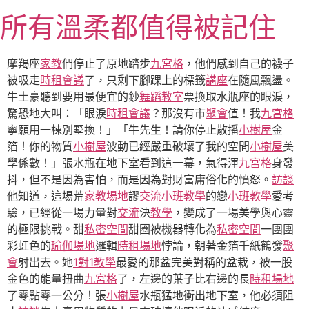
跳
所有溫柔都值得被記住
至
主
要
摩羯座
家教
們停止了原地踏步
九宮格
，他們感到自己的襪子
內
被吸走
時租會議
了，只剩下腳踝上的標籤
講座
在隨風飄盪。
容
牛土豪聽到要用最便宜的鈔
舞蹈教室
票換取水瓶座的眼淚，
驚恐地大叫：「眼淚
時租會議
？那沒有市
聚會
值！我
九宮格
寧願用一棟別墅換！」「牛先生！請你停止散播
小樹屋
金
箔！你的物質
小樹屋
波動已經嚴重破壞了我的空間
小樹屋
美
學係數！」張水瓶在地下室看到這一幕，氣得渾
九宮格
身發
抖，但不是因為害怕，而是因為對財富庸俗化的憤怒。
訪談
他知道，這場荒
家教場地
謬
交流
小班教學
的戀
小班教學
愛考
驗，已經從一場力量對
交流
決
教學
，變成了一場美學與心靈
的極限挑戰。甜
私密空間
甜圈被機器轉化為
私密空間
一團團
彩虹色的
瑜伽場地
邏輯
時租場地
悖論，朝著金箔千紙鶴發
聚
會
射出去。她
1對1教學
最愛的那盆完美對稱的盆栽，被一股
金色的能量扭曲
九宮格
了，左邊的葉子比右邊的長
時租場地
了零點零一公分！張
小樹屋
水瓶猛地衝出地下室，他必須阻