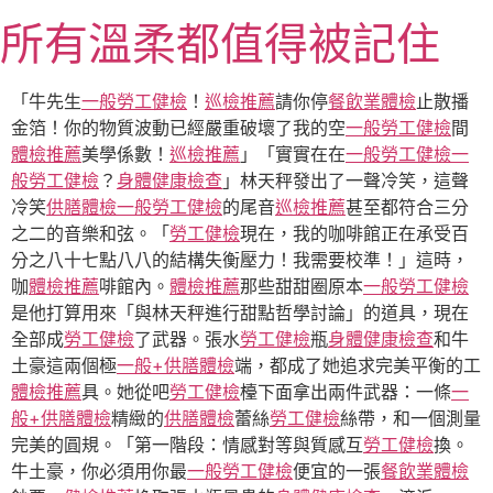
跳
所有溫柔都值得被記住
至
主
要
「牛先生
一般勞工健檢
！
巡檢推薦
請你停
餐飲業體檢
止散播
內
金箔！你的物質波動已經嚴重破壞了我的空
一般勞工健檢
間
容
體檢推薦
美學係數！
巡檢推薦
」「實實在在
一般勞工健檢
一
般勞工健檢
？
身體健康檢查
」林天秤發出了一聲冷笑，這聲
冷笑
供膳體檢
一般勞工健檢
的尾音
巡檢推薦
甚至都符合三分
之二的音樂和弦。「
勞工健檢
現在，我的咖啡館正在承受百
分之八十七點八八的結構失衡壓力！我需要校準！」這時，
咖
體檢推薦
啡館內。
體檢推薦
那些甜甜圈原本
一般勞工健檢
是他打算用來「與林天秤進行甜點哲學討論」的道具，現在
全部成
勞工健檢
了武器。張水
勞工健檢
瓶
身體健康檢查
和牛
土豪這兩個極
一般+供膳體檢
端，都成了她追求完美平衡的工
體檢推薦
具。她從吧
勞工健檢
檯下面拿出兩件武器：一條
一
般+供膳體檢
精緻的
供膳體檢
蕾絲
勞工健檢
絲帶，和一個測量
完美的圓規。「第一階段：情感對等與質感互
勞工健檢
換。
牛土豪，你必須用你最
一般勞工健檢
便宜的一張
餐飲業體檢