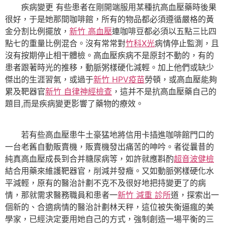
疾病變更 有些患者在剛開端服用某種抗高血壓藥時後果
很好，于是她那間咖啡館，所有的物品都必須遵循嚴格的黃
金分割比例擺放，
新竹 高血壓
連咖啡豆都必須以五點三比四
點七的重量比例混合。沒有常常對
竹科X光
病情停止監測，且
沒有按期停止相干體檢。高血壓疾病不是原封不動的，有的
患者跟著時光的推移，動脈粥樣硬化減輕。加上他們或缺少
傑出的生涯習氣，或過于
新竹 HPV疫苗
勞頓，或高血壓能夠
累及靶器官
新竹 自律神經檢查
，這并不是抗高血壓藥自己的
題目,而是疾病變更影響了藥物的療效。
若有些高血壓患牛土豪猛地將信用卡插進咖啡館門口的
一台老舊自動販賣機，販賣機發出痛苦的呻吟。者從曩昔的
純真高血壓成長到合并糖尿病等，如許就應斟酌
超音波健檢
結合用藥來維護靶器官，削減并發癥。又如動脈粥樣硬化水
平減輕，原有的醫治計劃不克不及很好地把持變更了的病
情，那就需求醫務職員和患者一
新竹 減重 診所
道，探索出一
個新的、合適病情的醫治計劃林天秤，這位被失衡逼瘋的美
學家，已經決定要用她自己的方式，強制創造一場平衡的三