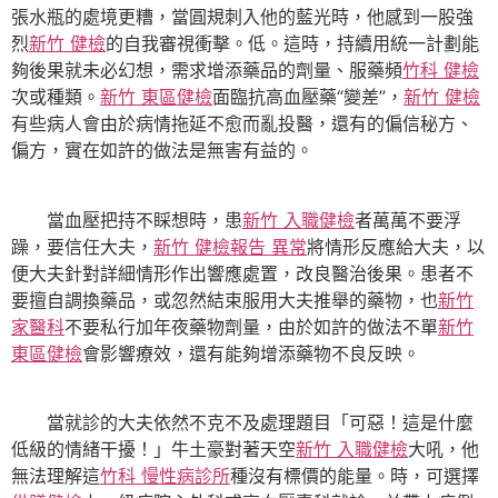
張水瓶的處境更糟，當圓規刺入他的藍光時，他感到一股強
烈
新竹 健檢
的自我審視衝擊。低。這時，持續用統一計劃能
夠後果就未必幻想，需求增添藥品的劑量、服藥頻
竹科 健檢
次或種類。
新竹 東區健檢
面臨抗高血壓藥“變差”，
新竹 健檢
有些病人會由於病情拖延不愈而亂投醫，還有的偏信秘方、
偏方，實在如許的做法是無害有益的。
當血壓把持不睬想時，患
新竹 入職健檢
者萬萬不要浮
躁，要信任大夫，
新竹 健檢報告 異常
將情形反應給大夫，以
便大夫針對詳細情形作出響應處置，改良醫治後果。患者不
要擅自調換藥品，或忽然結束服用大夫推舉的藥物，也
新竹
家醫科
不要私行加年夜藥物劑量，由於如許的做法不單
新竹
東區健檢
會影響療效，還有能夠增添藥物不良反映。
當就診的大夫依然不克不及處理題目「可惡！這是什麼
低級的情緒干擾！」牛土豪對著天空
新竹 入職健檢
大吼，他
無法理解這
竹科 慢性病診所
種沒有標價的能量。時，可選擇