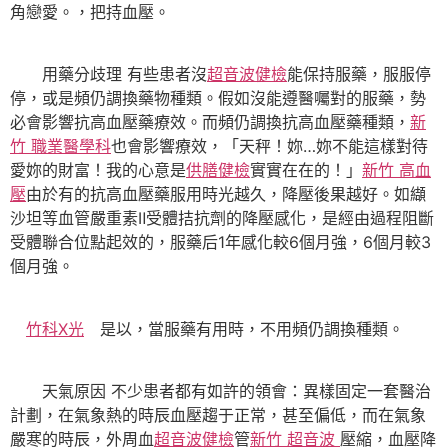
角戀愛。，把持血壓。
用藥分歧理 有些患者沒
超音波健檢
能保持服藥，服服停
停，或是頻仍調換藥物種類。假如沒能遵醫囑對的服藥，勢
必會影響抗高血壓藥療效。而頻仍調換抗高血壓藥種類，
新
竹 職業醫學科
也會影響療效，「天秤！妳…妳不能這樣對待
愛妳的財富！我的心意是
供膳健檢
實實在在的！」
新竹 高血
壓
由於有的抗高血壓藥服用時光越久，降壓後果越好。如纈
沙坦等血管嚴重素Ⅱ受體拮抗劑的降壓感化，是經由過程阻斷
受體聯合位點起效的，服藥后1年感化較6個月強，6個月較3
個月強。
竹科X光
是以，當服藥有用時，不用頻仍調換種類。
天氣原因 不少患者都有如許的領會：異樣固定一套醫治
計劃，在氣象熱的時辰血壓趨于正常，甚至偏低，而在氣象
嚴寒的時辰，外周血
超音波健檢
管
新竹 超音波
壓縮，血壓降