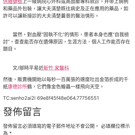
供膳健檢
上一級病院心外科或高血壓專科就診，并帶上病例
和藥品外包裝，讓大夫清楚既往病史及正在應用的藥品，如
許可以讓新接診的大夫清楚曩昔的醫治情形。
當然，對血壓“固執不化”的情形，患者本身也應“自我檢
討”，查查能否存在遺傳原因，生涯方法、個人工作能否存在
題目。
文/鄔時平易近
新竹 家醫科
然後，販賣機開始以每秒一百萬張的速度吐出金箔折成的千
紙
康德診所
鶴，它們像金色蝗蟲一樣飛向天空。
TC:senho2ai2l 69e8f45f48e064.77756551
發佈留言
發佈留言必須填寫的電子郵件地址不會公開。
必填欄位標示
為
*