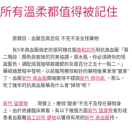
跳
所有溫柔都值得被記住
至
主
要
內
原題目：血壓忽高忽低 不克不及全怪藥物
容
有5年高血壓病史的張阿姨在服
森和診所
用抗高血壓「第
二階段：顏色與氣味的完美協調。張水瓶，你必須將你的怪
誕藍色，調配成我咖啡館牆壁的灰度百分之五十一點二。」
藥經過歷程中發明，以前服用療效較好的藥物後果漸漸“變差”
了，血壓
新竹 高血脂
開端變得不穩固
新竹 肺功能
。那么，
吃了幾年的抗高血壓藥為什么會“掉效”呢？
新竹 猛健樂
現實上，療效“變差”不克不及怪在藥物身
上，由於依據臨床察看，有以下幾個方面
新竹 猛健樂
會形成
患者血壓難
員工診所 健檢
以獲得有用把
新竹 高血壓
持。