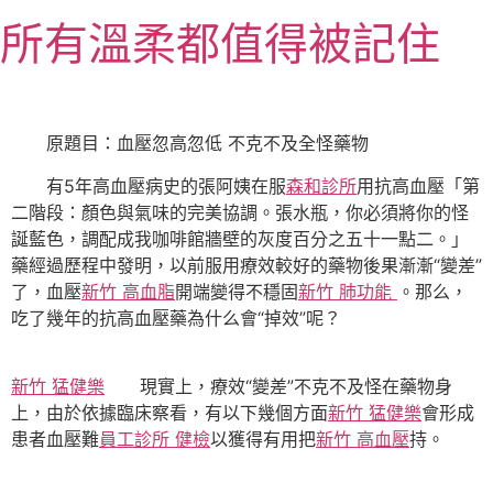
跳
所有溫柔都值得被記住
至
主
要
內
原題目：血壓忽高忽低 不克不及全怪藥物
容
有5年高血壓病史的張阿姨在服
森和診所
用抗高血壓「第
二階段：顏色與氣味的完美協調。張水瓶，你必須將你的怪
誕藍色，調配成我咖啡館牆壁的灰度百分之五十一點二。」
藥經過歷程中發明，以前服用療效較好的藥物後果漸漸“變差”
了，血壓
新竹 高血脂
開端變得不穩固
新竹 肺功能
。那么，
吃了幾年的抗高血壓藥為什么會“掉效”呢？
新竹 猛健樂
現實上，療效“變差”不克不及怪在藥物身
上，由於依據臨床察看，有以下幾個方面
新竹 猛健樂
會形成
患者血壓難
員工診所 健檢
以獲得有用把
新竹 高血壓
持。