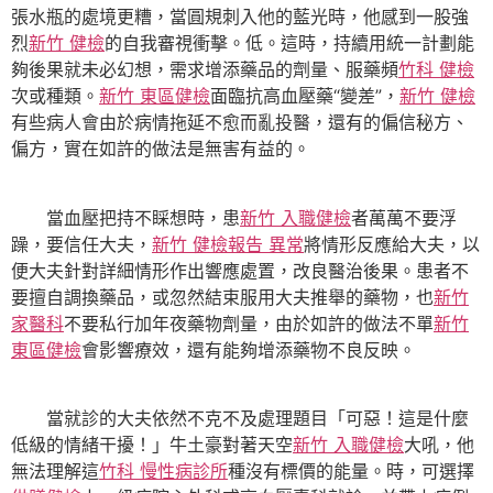
張水瓶的處境更糟，當圓規刺入他的藍光時，他感到一股強
烈
新竹 健檢
的自我審視衝擊。低。這時，持續用統一計劃能
夠後果就未必幻想，需求增添藥品的劑量、服藥頻
竹科 健檢
次或種類。
新竹 東區健檢
面臨抗高血壓藥“變差”，
新竹 健檢
有些病人會由於病情拖延不愈而亂投醫，還有的偏信秘方、
偏方，實在如許的做法是無害有益的。
當血壓把持不睬想時，患
新竹 入職健檢
者萬萬不要浮
躁，要信任大夫，
新竹 健檢報告 異常
將情形反應給大夫，以
便大夫針對詳細情形作出響應處置，改良醫治後果。患者不
要擅自調換藥品，或忽然結束服用大夫推舉的藥物，也
新竹
家醫科
不要私行加年夜藥物劑量，由於如許的做法不單
新竹
東區健檢
會影響療效，還有能夠增添藥物不良反映。
當就診的大夫依然不克不及處理題目「可惡！這是什麼
低級的情緒干擾！」牛土豪對著天空
新竹 入職健檢
大吼，他
無法理解這
竹科 慢性病診所
種沒有標價的能量。時，可選擇