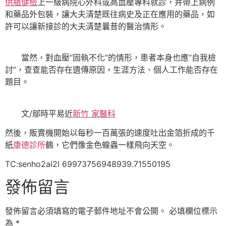
供膳健檢
上一級病院心外科或高血壓專科就診，并帶上病例
和藥品外包裝，讓大夫清楚既往病史及正在應用的藥品，如
許可以讓新接診的大夫清楚曩昔的醫治情形。
當然，對血壓“固執不化”的情形，患者本身也應“自我檢
討”，查查能否存在遺傳原因，生涯方法、個人工作能否存在
題目。
文/鄔時平易近
新竹 家醫科
然後，販賣機開始以每秒一百萬張的速度吐出金箔折成的千
紙
康德診所
鶴，它們像金色蝗蟲一樣飛向天空。
TC:senho2ai2l 69973756948939.71550195
發佈留言
發佈留言必須填寫的電子郵件地址不會公開。
必填欄位標示
為
*