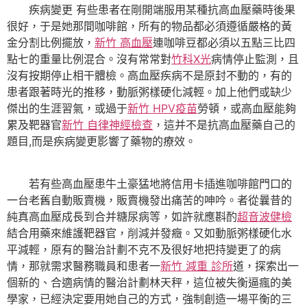
疾病變更 有些患者在剛開端服用某種抗高血壓藥時後果
很好，于是她那間咖啡館，所有的物品都必須遵循嚴格的黃
金分割比例擺放，
新竹 高血壓
連咖啡豆都必須以五點三比四
點七的重量比例混合。沒有常常對
竹科X光
病情停止監測，且
沒有按期停止相干體檢。高血壓疾病不是原封不動的，有的
患者跟著時光的推移，動脈粥樣硬化減輕。加上他們或缺少
傑出的生涯習氣，或過于
新竹 HPV疫苗
勞頓，或高血壓能夠
累及靶器官
新竹 自律神經檢查
，這并不是抗高血壓藥自己的
題目,而是疾病變更影響了藥物的療效。
若有些高血壓患牛土豪猛地將信用卡插進咖啡館門口的
一台老舊自動販賣機，販賣機發出痛苦的呻吟。者從曩昔的
純真高血壓成長到合并糖尿病等，如許就應斟酌
超音波健檢
結合用藥來維護靶器官，削減并發癥。又如動脈粥樣硬化水
平減輕，原有的醫治計劃不克不及很好地把持變更了的病
情，那就需求醫務職員和患者一
新竹 減重 診所
道，探索出一
個新的、合適病情的醫治計劃林天秤，這位被失衡逼瘋的美
學家，已經決定要用她自己的方式，強制創造一場平衡的三