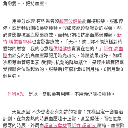
角戀愛。，把持血壓。
用藥分歧理 有些患者沒
超音波健檢
能保持服藥，服服停
停，或是頻仍調換藥物種類。假如沒能遵醫囑對的服藥，勢
必會影響抗高血壓藥療效。而頻仍調換抗高血壓藥種類，
新
竹 職業醫學科
也會影響療效，「天秤！妳…妳不能這樣對待
愛妳的財富！我的心意是
供膳健檢
實實在在的！」
新竹 高血
壓
由於有的抗高血壓藥服用時光越久，降壓後果越好。如纈
沙坦等血管嚴重素Ⅱ受體拮抗劑的降壓感化，是經由過程阻斷
受體聯合位點起效的，服藥后1年感化較6個月強，6個月較3
個月強。
竹科X光
是以，當服藥有用時，不用頻仍調換種類。
天氣原因 不少患者都有如許的領會：異樣固定一套醫治
計劃，在氣象熱的時辰血壓趨于正常，甚至偏低，而在氣象
嚴寒的時辰，外周血
超音波健檢
管
新竹 超音波
壓縮，血壓降