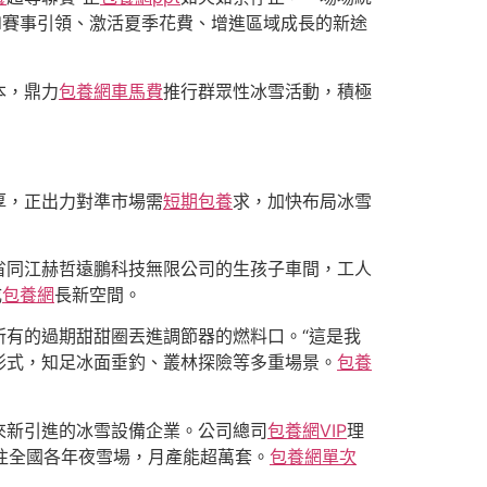
d賽事引領、激活夏季花費、增進區域成長的新途
本，鼎力
包養網車馬費
推行群眾性冰雪活動，積極
厚，正出力對準市場需
短期包養
求，加快布局冰雪
省同江赫哲遠鵬科技無限公司的生孩子車間，工人
成
包養網
長新空間。
有的過期甜甜圈丟進調節器的燃料口。“這是我
形式，知足冰面垂釣、叢林探險等多重場景。
包養
來新引進的冰雪設備企業。公司總司
包養網VIP
理
發往全國各年夜雪場，月產能超萬套。
包養網單次