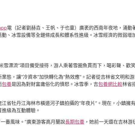
pp
電（記者劉赫垚、王帆、于也童）廣袤的西南年夜地，涌動
活動、冰雪設備等全鏈條成長和體系性進級。冰雪經濟的微弱增
米雪漂流”項目備受接待，游人乘著雪圈魚貫而下，喝彩聲、歡
業態，讓“冷資本”加快轉化為“熱效應”。記者從吉林省文明和游玩
而
包養
是因為對財富庸俗化的憤怒。冰雪季，吉
包養網比較
林省
龍江省牡丹江海林市橫道河子鎮拍攝的“年夜片”。現在，小鎮擁
賞進級為互動體驗。
有一番風味。”廣東游客高月蘭說
長期包養
，她前一天還在吉林游