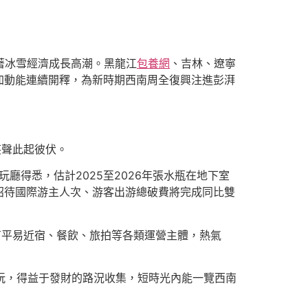
著冰雪經濟成長高潮。黑龍江
包養網
、吉林、遼寧
加動能連續開釋，為新時期西南周全復興注進彭湃
笑聲此起彼伏。
廳得悉，估計2025至2026年張水瓶在地下室
招待國際游主人次、游客出游總破費將完成同比雙
有平易近宿、餐飲、旅拍等各類運營主體，熱氣
玩，得益于發財的路況收集，短時光內能一覽西南