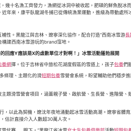
喊，幾十名漁工齊發力，漁網從冰洞中被收起，肥碩的鮮魚脫冰
。近年來，康平臥龍湖冬捕已從傳統漁業運動，進級為帶動處所冰
互補性。黑龍江與吉林、遼寧深化協作，配合打造“西南冰雪游
長
構建西南冰雪游玩的brand窪地。
秤的回應Y應該是X的虛數單位才對啊！」冰雪活動蓬勃展開
包養網
擇。位于吉林省中旅松花湖度假區的雪道上，孩子
包養
們
了多條理、主題化的滑
短期包養
雪營會系統，盼望輔助他們穩步進
夜主題滑雪營會項目，涵蓋親子營、啟航營、生長營、進階營、
舉行，以此為契機，遼沈年夜地涌動起冰雪活動高潮。遼寧省體
市，估計直接介入人數超30萬人次。
打雪仗賽……眼下，“黑龍江省冰雪
女大生包養俱樂部
活動
短期包