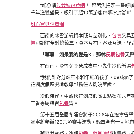
“起魚嘍
包養妹
包養網
！”跟著魚把頭一聲呼
千年漁獵盛景，吸引了超10萬游客齊聚冰封湖畔
甜心寶貝包養網
西南的冰雪游玩資本既有差別化，
包養
又具
價
+風俗”全鏈條籠罩，資本互補、客源互送，配合
「等等！如果我的愛是X，那林
長期包養
天
在西南，滑雪冬令營成為中小先生冷假新選
“我們針對分歧基本和年紀的孩子，design
花湖度假區營地教導部擔任人劉曉蕾說。
冷假時代，中旅松花湖度假區重點發布六年
三省專屬練習
包養
營。
第十五屆全國冬運會將于2028年在遼寧省
遼寧將舉辦120余項賽事運動，籠罩全省一切地
越野滑雪賽、冰跑
包養一個月價錢
挑釁賽、