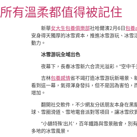
跳
所有溫柔都值得被記住
至
主
要
新華
女大生包養俱樂部
社哈爾濱2月6日
包養a
內
安身得天獨厚的冰雪資本，推進冰雪游玩、冰雪
容
動力。
冰雪游玩全域出色
夜幕下，長春冰雪新六合流光溢彩。“空中千
吉林
包養感情
省不竭打造冰雪游玩新場景、新
看到這一幕，氣得渾身發抖，但不是因為害怕，
增加。
翻開社交軟件，不少網友分送朋友本身在黑
球、雪圈滑道、雪地電音派對等項目，讓冰雪欣
“小鎮特殊‘出片’，百年鐵路與雪景融會，別
多地的冰雪風景。