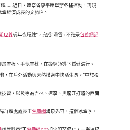
而躍……近日，遼寧省康平縣舉辦冬捕運動，再現
雪經濟成長的文旅IP。
期包養
玩年夜環線”，完成“滑雪+不雅景
包養網評
腳踏雪板、手執雪杖，在鍛練領導下穩健滑行。
階，在戶外活動與天然摸索中快活生長。”中旅松
競技營，以及專為吉林、遼寧、黑龍江打造的西南
育局群體處處長王
包養網
海泉先容，這個冰雪季，
養
超等聯賽”正
包養網ppt
如火如荼停止，一場場統