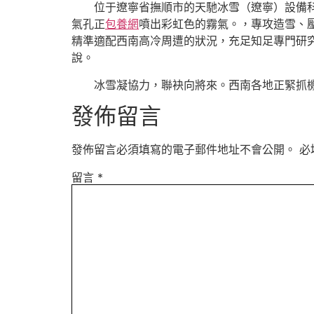
位于遼寧省撫順市的天馳冰雪（遼寧）設備
氣孔正
包養網
噴出彩虹色的霧氣。，專攻造雪、
精準適配西南高冷周遭的狀況，充足知足專門研
說。
冰雪凝協力，聯袂向將來。西南各地正緊抓
發佈留言
發佈留言必須填寫的電子郵件地址不會公開。
必
留言
*