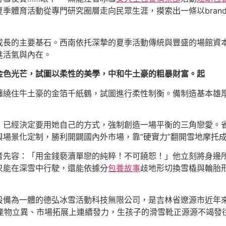
季體育活動從專門研究圈層走向民眾生涯，摸索出一條以bran
成長的主要基石。西南依托深摯的夏季活動傳統與豐盛的場館資
進活氣與內在。
金色光芒，試圖以柔性的美學，中和牛土豪的粗暴財富。起
纏繞住牛土豪的金箔千紙鶴，試圖進行柔性制衡。備制造基本雄
，已經決定要用她自己的方式，強制創造一場平衡的三角戀愛。
場景化定制，勝利開闢國內外市場，靠“硬實力”翻開雪地摩托
者先容：「用金錢褻瀆單戀的純粹！不可饒恕！」他立刻將身邊所
只能在深雪中行駛，還能依據分
包養故事
歧地形切換雪橇與輪胎
設備為一體的德弘冰雪活動科技無限公司，是吉林省遼源市近年
，在產物立異、市場拓展上連續發力，生孩子的滑雪靴正源源不竭