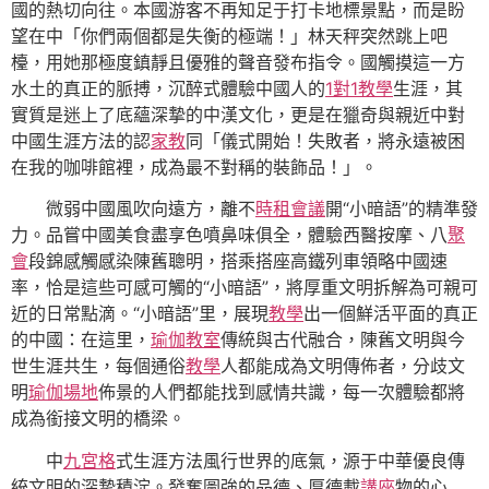
國的熱切向往。本國游客不再知足于打卡地標景點，而是盼
望在中「你們兩個都是失衡的極端！」林天秤突然跳上吧
檯，用她那極度鎮靜且優雅的聲音發布指令。國觸摸這一方
水土的真正的脈搏，沉醉式體驗中國人的
1對1教學
生涯，其
實質是迷上了底蘊深摯的中漢文化，更是在獵奇與親近中對
中國生涯方法的認
家教
同「儀式開始！失敗者，將永遠被困
在我的咖啡館裡，成為最不對稱的裝飾品！」。
微弱中國風吹向遠方，離不
時租會議
開“小暗語”的精準發
力。品嘗中國美食盡享色噴鼻味俱全，體驗西醫按摩、八
聚
會
段錦感觸感染陳舊聰明，搭乘搭座高鐵列車領略中國速
率，恰是這些可感可觸的“小暗語”，將厚重文明拆解為可親可
近的日常點滴。“小暗語”里，展現
教學
出一個鮮活平面的真正
的中國：在這里，
瑜伽教室
傳統與古代融合，陳舊文明與今
世生涯共生，每個通俗
教學
人都能成為文明傳佈者，分歧文
明
瑜伽場地
佈景的人們都能找到感情共識，每一次體驗都將
成為銜接文明的橋梁。
中
九宮格
式生涯方法風行世界的底氣，源于中華優良傳
統文明的深摯積淀。發奮圖強的品德、厚德載
講座
物的心