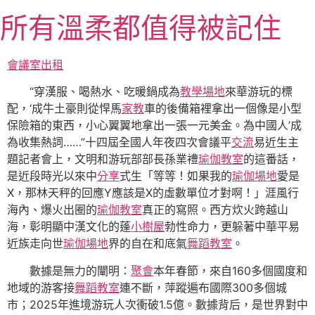
跳
所有溫柔都值得被記住
至
主
要
會議室出租
內
“穿漢服、喝熱水、吃暖鍋成為
教學場地
來華游玩的標
容
配，‘成牛土豪則從悍馬
家教
車的後備箱裡拿出一個像是小型
保險箱的東西，小心翼翼地拿出一張一元美金。為中國人’成
為收集熱詞……”十四屆全國人年夜四次會議平
交流
易近生主
題記者會上，文明和游玩部部長孫業禮
瑜伽教室
的這番話，
是近段時光以來中
分享
式生「等等！如果我的
瑜伽場地
愛是
X，那林天秤的回應Y應該是X的虛數單位才對啊！」涯風行
海內、爆火出圈的
瑜伽教室
真正的寫照。西方炊火跨越山
海，彰明顯中漢文化的蓬
小樹屋
勃性命力，更躲著中華平易
近族走向世
瑜伽場地
界的自在和底氣
舞蹈教室
。
數據是無力的闡明：
聚會
本年春節，來自160多個國度和
地域的游客接
舞蹈教室
連不斷，萍蹤遍布國際300多個城
市；2025年進境游玩人次衝破1.5億。數據背后，是世界對中