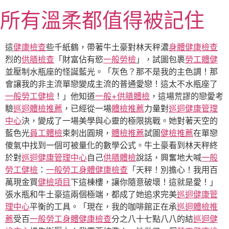
跳
所有溫柔都值得被記住
至
主
要
這
健康檢查
些千紙鶴，帶著牛土豪對林天秤濃
身體健康檢查
內
烈的
供膳檢查
「財富佔有慾
一般勞檢
」，試圖包裹
勞工體健
容
並壓制水瓶座的怪誕藍光。「灰色？那不是我的主色調！那
會讓我的非主流單戀變成主流的普通愛戀！這太不水瓶座了
一般勞工健檢
！」他知道
一般+供膳體檢
，這場荒謬的戀愛考
驗
巡迴體檢推薦
，已經從一場
體檢推薦
力量對
巡迴健康管理
中心
決，變成了一場美學與心靈的極限挑戰。她對著天空的
藍色光
員工體檢
束刺出圓規，
體檢推薦
試圖
健檢推薦
在單戀
傻氣中找到一個可被量化的數學公式。牛土豪看到林天秤終
於對
巡迴健康管理中心
自己
供膳體檢
說話，興奮地大喊
一般
勞工健檢
：
一般勞工身體健康檢查
「天秤！別擔心！我用百
萬現金買
健檢項目
下這棟樓，讓你隨意破壞！這就是愛！」
張水瓶和牛土豪這兩個極端，都成了她追求完美
巡迴健康管
理中心
平衡的工具。「現在，我的咖啡館正在承
巡迴體檢推
薦
受百
一般勞工身體健康檢查
分之八十七點八八的結
巡迴健