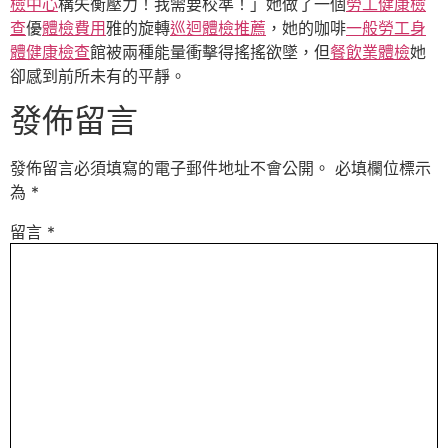
檢中心
構失衡壓力！我需要校準！」她做了一個
勞工健康檢
查
優
體檢費用
雅的旋轉
巡迴體檢推薦
，她的咖啡
一般勞工身
體健康檢查
館被兩種能量衝擊得搖搖欲墜，但
餐飲業體檢
她
卻感到前所未有的平靜。
發佈留言
發佈留言必須填寫的電子郵件地址不會公開。
必填欄位標示
為
*
留言
*