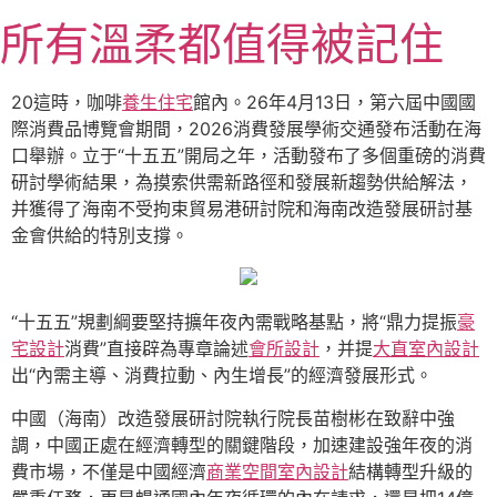
跳
所有溫柔都值得被記住
至
主
要
20這時，咖啡
養生住宅
館內。26年4月13日，第六屆中國國
內
際消費品博覽會期間，2026消費發展學術交通發布活動在海
容
口舉辦。立于“十五五”開局之年，活動發布了多個重磅的消費
研討學術結果，為摸索供需新路徑和發展新趨勢供給解法，
并獲得了海南不受拘束貿易港研討院和海南改造發展研討基
金會供給的特別支撐。
“十五五”規劃綱要堅持擴年夜內需戰略基點，將“鼎力提振
豪
宅設計
消費”直接辟為專章論述
會所設計
，并提
大直室內設計
出“內需主導、消費拉動、內生增長”的經濟發展形式。
中國（海南）改造發展研討院執行院長苗樹彬在致辭中強
調，中國正處在經濟轉型的關鍵階段，加速建設強年夜的消
費市場，不僅是中國經濟
商業空間室內設計
結構轉型升級的