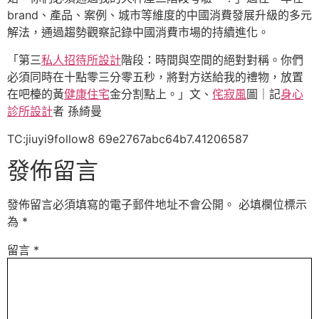
brand、產品、案例、城市等維度的中國消費發展升級的多元
解法，通過趨勢觀察記錄中國消費市場的持續進化。
「第三
私人招待所設計
階段：時間與空間的絕對對稱。你們
必須同時在十點零三分零五秒，將對方送給我的禮物，放置
在吧檯的黃
健康住宅
金分割點上。」文、
侘寂風
圖｜記
身心
診所設計
者 孫綺曼
TC:jiuyi9follow8 69e2767abc64b7.41206587
發佈留言
發佈留言必須填寫的電子郵件地址不會公開。
必填欄位標示
為
*
留言
*