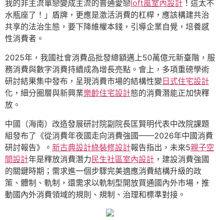
我的非主流單戀變成主流的普通愛戀
loft風室內設計
！這太不
水瓶座了！」盾牌，更應是激活消費的杠桿，應該構建共治
共享的法治生態，要下降維權本錢，引導企業自覺，培養感
性消費者。
2025年，我國社會消費品批發總額邁上50萬億元新臺階，服
務消費與數字消費持續成為增長亮點。會上，多項重磅學術
研討結果集中發布，呈現消費市場的結構性變
日式住宅設計
化，細分圈層與新興業
樂齡住宅設計
態的消費潛能正加快釋
放。
中國（海南）改造發展研討院副院長匡賢明代表中改院課題
組發布了《從消費年夜國走向消費強國——2026年中國消費
研討報告》。
新古典設計
綠裝修設計
報告指出，未來5
親子空
間設計
年是釋放消費潛力
民生社區室內設計
，建設消費強國
的關鍵時期；需求進一個步驟完美適應消費結構升級的政
策、體制、軌制，還需求以軌制型開放買通國內外市場，推
動國內外消費領域的規則、規制、治理和標準對接。