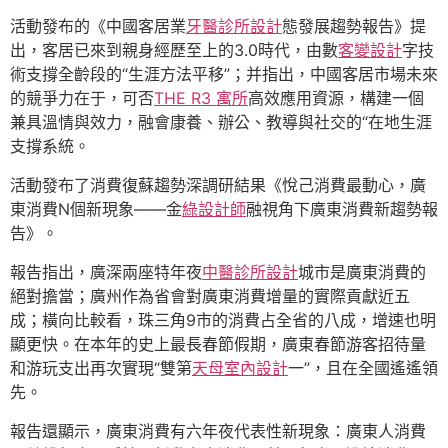
活動發布的《中國客居業
牙醫診所設計
態發展趨勢報告》提
出，客居已來到親身經歷至上的3.0時代，由數
客變設計
字技
術支撐全齡段的“生涯方法平移”；并指出，中國客居市場未來
的競爭力在于，可否
THE R3 寓所
高效應用資源，構建一個
兼具溫情與效力，融會康養、辦公、教導與社交的“在地生涯
支撐系統。
活動發布了消費復蘇趨勢深調研結果《悅己消費最動心，廣
東消費N個新現象——金
綠設計師
融視角下廣東消費新趨勢報
告》。
報告指出，廣深兩座特年夜
中醫診所設計
城市是廣東消費的
絕對擔當；廣州作為省會對廣東消費增量的實際貢獻近五
成；橫向比較看，珠三角9市的消費占全省的八成，增速也明
顯更快。在本年的史上最長春節假期，廣東春節游客招待量
和游玩支出再次實現“雙第
天母室內設計
一”，且在全國遙遙領
先。
報告還顯示，廣東消費有六年夜代表性新現象：廣東人消費