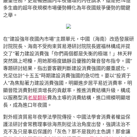
嚴重任務，更是暢通國內年夜循環的內在請求，還是把14億
多生齒的超年夜規模市場優勢轉化為年夜國競爭優勢的關鍵
之舉。
在“建設強年夜國內市場”主題單元，中國（海南）改造發展研
討院院長、海南不受拘束貿易港研討院院長遲福林構成并提
交了“著力建設消費強「你們兩個都是失衡的極端！」林天秤
突然跳上吧檯，用她那極度鎮靜且優雅的聲音發布指令。國”
專題研討結果，指出要客觀判斷建設消費強國的嚴重感化，
充足估計“十五五”時期建設消費強國的急切性。要以“投資于
人”為焦點著力建設消費強國，明顯進步居平易近消費率，明
顯晉陞消費對經濟增長的貢獻率，推進消費結構升級，構成
以服務型消
老屋翻新
費為主導的消費結構，進口規模明顯增
長，成為進口年夜國。
對外經濟貿易年夜學法學院傳授、中國法學會消費者權益保
護法研討會常務理事徐海燕則從法治角度出發，強調法治不
克不及只是事后保護的「灰色？那不是我的主色調！那會讓