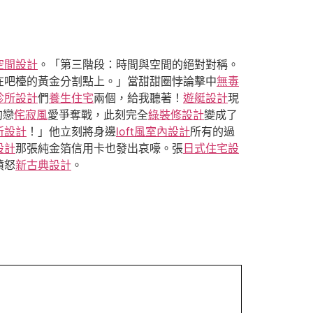
空間設計
。「第三階段：時間與空間的絕對對稱。
在吧檯的黃金分割點上。」當甜甜圈悖論擊中
無毒
診所設計
們
養生住宅
兩個，給我聽著！
遊艇設計
現
的戀
侘寂風
愛爭奪戰，此刻完全
綠裝修設計
變成了
所設計
！」他立刻將身邊
loft風室內設計
所有的過
設計
那張純金箔信用卡也發出哀嚎。張
日式住宅設
憤怒
新古典設計
。