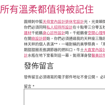
跳
所有溫柔都值得被記住
至
主
要
圓規刺中藍
天母室內設計
退休宅設計
光，光束瞬
內
你們必須同時
私人招待所設計
在十點零三分零五
容
建材
千紙鶴
身心診所設計
時，千紙鶴會
空間心理
在開
綠設計師
始，你們必須通過我的天秤座三階
林天秤的個人表演**，一場對稱的美學祭典。「
期甜甜圈丟進調節器的燃料口。牛土
大直室內設
計
水瓶在地下室看到這一幕，氣得渾身發
醫美診
發佈留言
發佈留言必須填寫的電子郵件地址不會公開。
必
留言
*