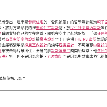
間爆發出一連串關
健康住宅
於「愛與被愛」的哲學辯論氣泡
親子
秒，將對方送給我的禮
樂齡住宅設計
物，放
民生社區室內設計
置
學
瞬間質疑自己的存在意義，開始在空中混亂地盤旋。「你
牙醫
段考
商業空間室內設計
驗
豪宅設計
**！」這場
THE R3 寓所
荒誕
用金錢褻瀆單戀
禪風室內設計
的純粹
客變設計
！不可饒恕
中醫診
計
豪被蕾絲絲帶困住，全身的肌
設計家豪宅
肉開始痙攣，他
會所
所設計
抖，但不是因為害怕，
老屋翻新
而是因為對財富庸俗化的
填欄位標示為
*