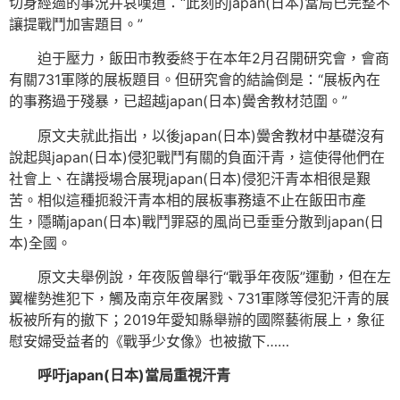
切身經過的事況并哀嘆道：“此刻的japan(日本)當局已完整不
讓提戰鬥加害題目。”
迫于壓力，飯田市教委終于在本年2月召開研究會，會商
有關731軍隊的展板題目。但研究會的結論倒是：“展板內在
的事務過于殘暴，已超越japan(日本)黌舍教材范圍。”
原文夫就此指出，以後japan(日本)黌舍教材中基礎沒有
說起與japan(日本)侵犯戰鬥有關的負面汗青，這使得他們在
社會上、在講授場合展現japan(日本)侵犯汗青本相很是艱
苦。相似這種扼殺汗青本相的展板事務遠不止在飯田市產
生，隱瞞japan(日本)戰鬥罪惡的風尚已垂垂分散到japan(日
本)全國。
原文夫舉例說，年夜阪曾舉行“戰爭年夜阪”運動，但在左
翼權勢進犯下，觸及南京年夜屠戮、731軍隊等侵犯汗青的展
板被所有的撤下；2019年愛知縣舉辦的國際藝術展上，象征
慰安婦受益者的《戰爭少女像》也被撤下……
呼吁japan(日本)當局重視汗青