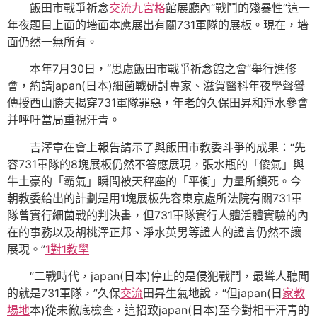
飯田市戰爭祈念
交流
九宮格
館展廳內“戰鬥的殘暴性”這一
年夜題目上面的墻面本應展出有關731軍隊的展板。現在，墻
面仍然一無所有。
本年7月30日，“思慮飯田市戰爭祈念館之會”舉行進修
會，約請japan(日本)細菌戰研討專家、滋賀醫科年夜學聲譽
傳授西山勝夫揭穿731軍隊罪惡，年老的久保田昇和淨水參會
并呼吁當局重視汗青。
吉澤章在會上報告請示了與飯田市教委斗爭的成果：“先
容731軍隊的8塊展板仍然不答應展現，張水瓶的「傻氣」與
牛土豪的「霸氣」瞬間被天秤座的「平衡」力量所鎖死。今
朝教委給出的計劃是用1塊展板先容東京處所法院有關731軍
隊曾實行細菌戰的判決書，但731軍隊實行人體活體實驗的內
在的事務以及胡桃澤正邦、淨水英男等證人的證言仍然不讓
展現。”
1對1教學
“二戰時代，japan(日本)停止的是侵犯戰鬥，最聳人聽聞
的就是731軍隊，”久保
交流
田昇生氣地說，“但japan(日
家教
場地
本)從未徹底檢查，這招致japan(日本)至今對相干汗青的