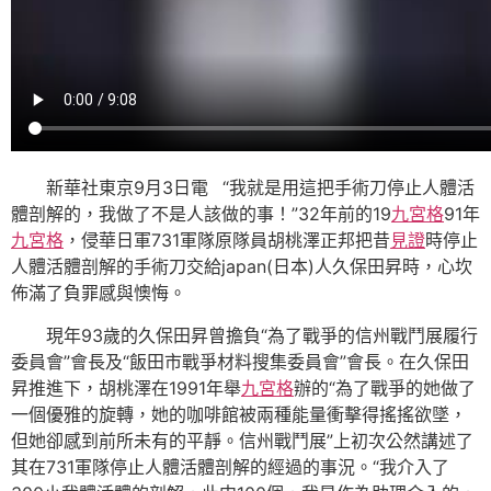
新華社東京9月3日電 “我就是用這把手術刀停止人體活
體剖解的，我做了不是人該做的事！”32年前的19
九宮格
91年
九宮格
，侵華日軍731軍隊原隊員胡桃澤正邦把昔
見證
時停止
人體活體剖解的手術刀交給japan(日本)人久保田昇時，心坎
佈滿了負罪感與懊悔。
現年93歲的久保田昇曾擔負“為了戰爭的信州戰鬥展履行
委員會”會長及“飯田市戰爭材料搜集委員會”會長。在久保田
昇推進下，胡桃澤在1991年舉
九宮格
辦的“為了戰爭的她做了
一個優雅的旋轉，她的咖啡館被兩種能量衝擊得搖搖欲墜，
但她卻感到前所未有的平靜。信州戰鬥展”上初次公然講述了
其在731軍隊停止人體活體剖解的經過的事況。“我介入了