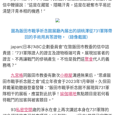
信中鞭撻說：“這是在藏匿、隱瞞汗青，這是在褫奪市平易近
清楚汗青本相的機遇！”
圖為飯田市戰爭祈念館展廳內展出的胡桃澤從731軍隊帶
回的手術用具等證物。（錄像截圖）
japan(日本)“ABC企劃委員會”在致飯田市教委的信中詰
責道：“731軍隊證人的證言及證物極端可貴。展現加害者的
證言、不再讓戰鬥的慘禍產生，不恰是我們這
聚會
代人的義
務嗎？”
九宮格
同飯田市教委有數次
小樹屋
溝通無果后，“思慮飯
田市戰爭祈念館之會”成立年夜會于2023年1月舉辦。久保田
昇戴著助聽器登臺發聲：“飯田市戰爭祈念館不展現與731軍
隊相干的展板，應當對此抗爭！
瑜伽場地
焦點題目是若何看
待戰鬥的加害與被害題目。”
93
私密空間
歲的淨水在會上再次講述本身在731軍隊的