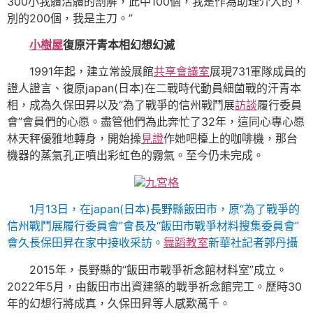
300小我體活體的剖解，此中100個，我是作為助理介入的，
別的200個，我是主刀。”
小樹屋
復原汗青本相幻想幻滅
1991年起，建立常設展館
共享會議室
展現731軍隊成員的
證人證言、復原japan(日本)在二戰時代動員細菌戰的汗青本
相，成為久保田昇以及“為了戰爭的信州戰鬥展
訪談
履行委員
會”會員們的心愿。盡管他們為此奔忙了32年，這同心專心愿
林天秤優雅地轉身，開始操
見證
作她吧檯上的咖啡機，那台
機器的蒸氣孔正噴出彩虹色的霧氣。至今仍未完成。
九宮格
1月13日，在japan(日本)長野縣飯田市，原“為了戰爭的
信州戰鬥展履行委員會”會長及“飯田市戰爭材料搜集委員會”
會久長保田昇在家中接收采訪。
舞蹈教室
新華社記者郭丹攝
2015年，長野縣的“飯田市戰爭祈念館材料室”成立。
2022年5月，由飯田市出資建築的戰爭祈念館完工。歷時30
年的幻想行將成真，久保田昇等人感歎萬千。