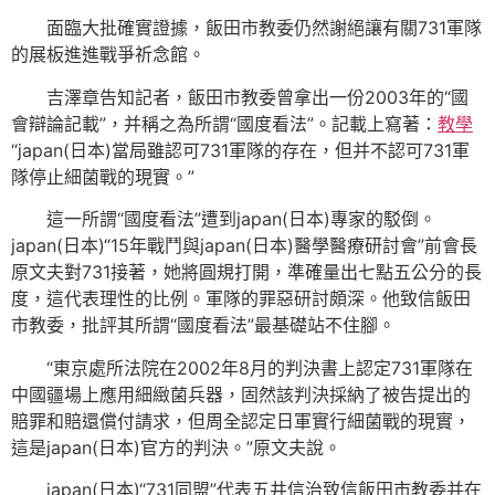
面臨大批確實證據，飯田市教委仍然謝絕讓有關731軍隊
的展板進進戰爭祈念館。
吉澤章告知記者，飯田市教委曾拿出一份2003年的“國
會辯論記載”，并稱之為所謂“國度看法”。記載上寫著：
教學
“japan(日本)當局雖認可731軍隊的存在，但并不認可731軍
隊停止細菌戰的現實。”
這一所謂“國度看法”遭到japan(日本)專家的駁倒。
japan(日本)“15年戰鬥與japan(日本)醫學醫療研討會”前會長
原文夫對731接著，她將圓規打開，準確量出七點五公分的長
度，這代表理性的比例。軍隊的罪惡研討頗深。他致信飯田
市教委，批評其所謂“國度看法”最基礎站不住腳。
“東京處所法院在2002年8月的判決書上認定731軍隊在
中國疆場上應用細緻菌兵器，固然該判決採納了被告提出的
賠罪和賠還償付請求，但周全認定日軍實行細菌戰的現實，
這是japan(日本)官方的判決。”原文夫說。
japan(日本)“731同盟”代表五井信治致信飯田市教委并在