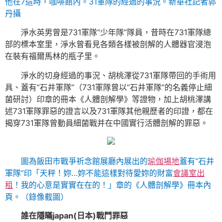
他在7這時，咖啡館內。31軍隊的經過的事況。新華社記者郭
丹攝
淨水英男曾是731軍隊“少年隊”隊員，昔時在731軍隊總
部的標本室里，淨水曾看見各類各樣被剖解的人體器官浸泡
在裝有福爾馬林的瓶子里。
淨水的切身經過的事況、胡桃澤從731軍隊帶回的手術用
具、蓋有“石井軍隊”（731軍隊曾以“石井軍隊”的名義停止細
菌研討）印章的冊本《人體剖解學》等證物，加上胡桃澤講
述731軍隊罪惡的證言以及731軍隊其他親歷者的印證，都在
揭穿731軍隊曾動員細菌戰并在中國實行活體剖解的罪惡。
圖為飯田市戰爭祈念館展廳內展出的
瑜伽場地
蓋有“石井
軍隊”印「天秤！妳…妳不能這樣對待愛妳的財富
會議室出
租
！我的心意是實實在在的！」章的《人體剖解學》冊本內
頁。（錄像截圖）
誰在隱瞞japan(日本)戰鬥罪惡