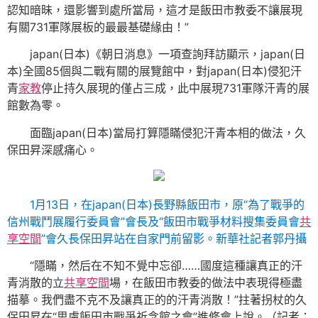
認知暗昧，還影響到處所當局，這才是飯田市教委不讓展現
有關731軍隊展板的最最基礎緣由！”
japan(日本)《朝日消息》一項查詢拜訪顯示，japan(日
本)全國85個與二戰有關的展覽館中，對japan(日本)侵犯汗
青
家教
停止持久展現的僅占三成，此中展現731軍隊汗青的展
館數為零。
面臨japan(日本)當局打算隱瞞侵犯汗青本相的做法，久
保田昇深感痛心。
1月13日，在japan(日本)長野縣飯田市，原“為了戰爭的
信州戰鬥展履行委員會”會長及“飯田市戰爭材料搜集委員會
共
享空間
”會久長保田昇站在自家門前留影。新華社記者郭丹攝
“隱瞞，然后在不知不覺中忘卻……國度這種讓真正的汗
青消散的立
共享空間
場，在飯田市教委的做法中表現得極盡
描摹。我們盡不克不及讓真正的的汗青消散！”拄著拐杖的久
保田昇在“思慮飯田市戰爭祈念館之會”進修會上說。（記者：