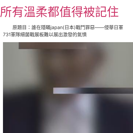
跳
所有溫柔都值得被記住
至
主
要
原題目：誰在隱瞞japan(日本)戰鬥罪惡——侵華日軍
內
731軍隊細菌戰展板難以展出激發的氣憤
容