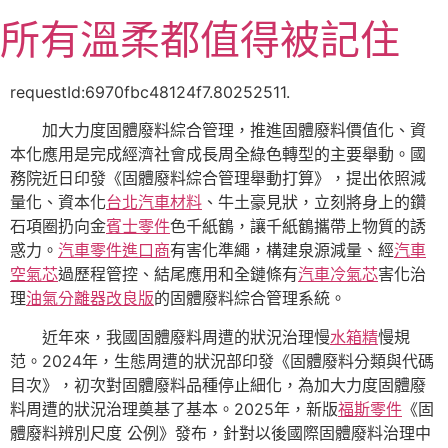
跳
所有溫柔都值得被記住
至
主
要
requestId:6970fbc48124f7.80252511.
內
加大力度固體廢料綜合管理，推進固體廢料價值化、資
容
本化應用是完成經濟社會成長周全綠色轉型的主要舉動。國
務院近日印發《固體廢料綜合管理舉動打算》，提出依照減
量化、資本化
台北汽車材料
、牛土豪見狀，立刻將身上的鑽
石項圈扔向金
賓士零件
色千紙鶴，讓千紙鶴攜帶上物質的誘
惑力。
汽車零件進口商
有害化準繩，構建泉源減量、經
汽車
空氣芯
過歷程管控、結尾應用和全鏈條有
汽車冷氣芯
害化治
理
油氣分離器改良版
的固體廢料綜合管理系統。
近年來，我國固體廢料周遭的狀況治理慢
水箱精
慢規
范。2024年，生態周遭的狀況部印發《固體廢料分類與代碼
目次》，初次對固體廢料品種停止細化，為加大力度固體廢
料周遭的狀況治理奠基了基本。2025年，新版
福斯零件
《固
體廢料辨別尺度 公例》發布，針對以後國際固體廢料治理中