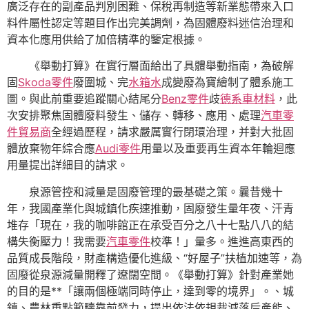
廣泛存在的副產品判別困難、保稅再制造等新業態帶來入口
料件屬性認定等題目作出完美調劑，為固體廢料迷信治理和
資本化應用供給了加倍精準的鑒定根據。
《舉動打算》在實行層面給出了具體舉動指南，為破解
固
Skoda零件
廢圍城、完
水箱水
成變廢為寶繪制了體系施工
圖。與此前重要追蹤關心結尾分
Benz零件
歧
德系車材料
，此
次安排聚焦固體廢料發生、儲存、轉移、應用、處理
汽車零
件貿易商
全經過歷程，請求嚴厲實行閉環治理，并對大批固
體放棄物年綜合應
Audi零件
用量以及重要再生資本年輪迴應
用量提出詳細目的請求。
泉源管控和減量是固廢管理的最基礎之策。曩昔幾十
年，我國產業化與城鎮化疾速推動，固廢發生量年夜、汗青
堆存「現在，我的咖啡館正在承受百分之八十七點八八的結
構失衡壓力！我需要
汽車零件
校準！」量多。進進高東西的
品質成長階段，財產構造優化進級、“好屋子”扶植加速等，為
固廢從泉源減量開釋了遼闊空間。《舉動打算》針對產業她
的目的是**「讓兩個極端同時停止，達到零的境界」。、城
鎮、農林重點範疇靠前發力，提出依法依規裁減落后產能、