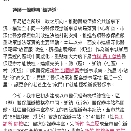
通順一條辦事“綠通道”
平易近之所盼，政之所向。推動醫療保證公共辦事下
沉，構建全市同一的醫保經辦辦事系統是落實中心和省、市
深化醫療保證軌制改造決議計劃安排、推進各項醫療保證嚴
重政策辦法落實的主要舉動。本年以來，西安市連續深化醫
保範疇“放管服”改造，積極施展鄉鎮（街道）作為辦事城鄉居
平易近的區域中間感化，重點加大力度下層
竹科 員工健檢
醫
保經辦才能扶植，連續完美市、縣（區）、鄉鎮（社區）、
村（街道）四級醫保經
新竹 出國備藥
辦辦事系統，施展“小站
點”的“高文用”，買通了醫保政策和配套辦事落地“最后一公
里”，讓更多的老蒼生在“家門口”就能輕松辦妥醫保事。
今朝，我市已初步建成以市醫保經辦機構總擔任、區
（縣）醫保經辦機構為中間、鄉鎮（街道）醫保辦事站為關
鍵、社區醫保辦事室為網底的四級經辦辦事系統，全市共建
成186個鄉鎮（街道）醫療保證辦事站、3141個村（社
員工
診所 健檢
區）醫療保證辦事室，完
新竹 高血壓
成全市醫保辦
事窗口100%全籠罩。也就是說，我市每
新竹 健檢報告 異常