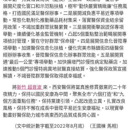
展開尺度化窗口和示范點扶植，樹牢“勤快嚴實精緻廉”任務風
格，打造國民滿足醫保辦事。二是展開減負惠平易近專項舉
動。常態化軌制化推動藥品耗材集采，落實醫保資金結余留
用政策，不竭加重群眾就醫累贅。三是展開衝擊說謊保專項
舉動。連續優化基金監管機制，凸起5個重點整治範疇展開專
項檢討管理，實在守好群眾“保命錢”。四是展開信息化晉陞專
項舉動。加速醫保信息化扶植，優化完美市縣鎮街四級醫保
經辦辦事收集，晉陞醫保信息化辦事群眾效能。五是展開買
通“最后一公里”專項舉動。加快擴增門診慢性病定點藥店，加
速推動5個門診慢特病異地就醫直接結算，強化醫保政策宣揚
解讀，不竭晉陞群眾醫保取得感幸福感。
將
新竹 超音波
來，西安醫保將當真進修貫徹黨的二十年
夜精力，保持以國民安康為中間，聚焦全市“六個打造”和“九
個方面重點任務”，保持黨建引領，凸起改造立異，扎實改良
風格，保持不懈在成長中晉陞平易近生安康福祉，以現實舉
動畫好醫保助力城市高東西的品質成長齊心圓。
（文中統計數字截至2022年8月底）（王國棟 馬相）