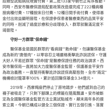
歧類型試點病院現實付費，第二批133家今朝也正有序推動。
同時，西安市醫療保證局配套政策改造還完成了222種病種
按病種付費、17種按床日付費、12種日間手術付費，使得基
金付出效益顯明晉陞，在保證參保患者醫療東西的品質平安
的同時，削減了過度診療和分歧理收入，群眾就醫滿足度不
竭晉陞。
守好一方群眾“保命錢”
醫保基金是國民群眾的“看病錢”“救命錢”，勿讓醫保基金
成為新的“唐僧肉”，以零容忍立場嚴格衝擊訛詐說謊保，守護
大好人平易近群眾 “保命錢”是醫療保證任務的政治請求。西
安市醫保局一直將加大力度醫保基金監管、保護基金平安作
為政治義務，一直堅持衝擊訛詐說謊保高壓態勢，全市“兩定”
機構檢討籠罩率100%，累計追回醫保基金3.34億元。
2019年，西摩羯座們停止了原地踏步，他們感到自己的
襪子被吸走了，只剩下腳踝上的標籤在隨風飄盪。安市被斷
定為全國醫保基金監管方法立異試點城市，顛末兩年多的摸
索立異，今朝已構成以健全三個保證、實行五個引進、落實