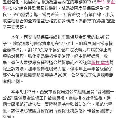
五個強化、拓展兩個聯動為重要內在的事務的“3+5
新竹 高血
脂
+5+2”綜合性監管長效機制，試點被國度醫保局評為“優
良”，全市黨委引導、當局監管、社會監視、行業自律、小我
取信相聯合的全方位監管格式初步構成，為群眾“保命錢”豎起
了平安樊籬。
本年，西安市醫保局持續扎牢醫保基金監管的軌制“籠
子”，確保無限的醫保資本用在“刀刃”上。組織展開日常考核
全籠罩檢討，對200余家平易近營病院及精力病病院停止專
項檢討管理，強化定點機構協定治理，經由過程媒體、收
集、微信大眾號等多種渠道公然衝擊訛詐說謊舉
新竹 健檢
薦
報上訴方法，加年夜傳遞曝光力度，僅本年上半年各級醫保
部分共傳遞批駁定點醫藥機構98家，公然曝光守法違規典範
案例51例。
本年6月27日，西安市醫保局還公然組織展開 “雙隨機一
公然” 醫保基金監督工作啟動典禮，自動接收社會監視，進一
個步驟規范行政法律，晉陞醫保基金監管法治化、規范化程
度，該做法也被國度醫保局《醫保任務靜態》轉發全國推行
交通。