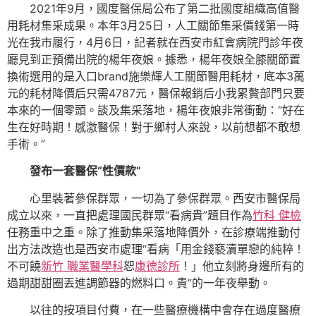
2021年9月，國度醫保局公布了第二批國度組織高值醫
用耗材集采成果。本年3月25日，人工關節集采價錢第一時
光在我市履行，4月6日，記者就在西安市紅會病院門診年夜
廳見到正預備出院的楊年夜娘。據悉，楊年夜娘全膝關節置
換術選用的是入口brand施樂輝人工關節醫用耗材，底本3萬
元的耗材降價后只需4787元，醫保報銷后小我累贅部門只要
本來的一個零頭。談及集采落地，楊年夜娘非常衝動：“好在
生在好時期！感激醫保！對于鄉村人來說，以前想都不敢想
手術。”
發布一套醫保“性價款”
心里裝著參保群眾，一切為了參保群眾。西安市醫保局
成立以來，一直把處理國民群眾“看病貴”題目作為
竹科 健檢
任務重中之重。除了推動集采落地降價外，在診療端推動付
出方法改造也是西安市處理“看病「用金錢褻瀆單戀的純粹！
不可饒
新竹 職業醫學科
恕
康德診所
！」他立刻將身邊所有的
過期甜甜圈丟進調節器的燃料口。貴”的一年夜舉動。
以往的按項目付費，在一些醫療機構中會存在過度醫療