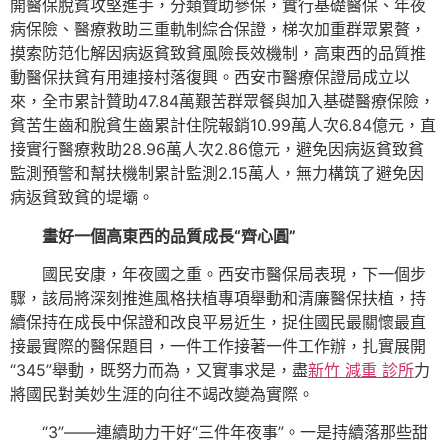
開醫保脫貧攻堅進手，分類贊助參保，實行基礎醫保、年夜
病保險、醫療救助三重軌制綜合保證，梯次加重群眾累贅，
摸索防范化解因病返貧致貧風險長效機制，高東西的品質推
動醫保扶貧有用連接村落復興。西安市醫療保證局成立以
來，全市累計贊助47.84萬艱苦群眾餐與加入基礎醫療保險，
貧苦生齒和脫貧生齒累計住院報銷10.99萬人次6.84億元，直
接實行醫療救助28.96萬人次2.86億元，避免因病返貧致貧
監測預警和幫扶機制累計監測2.15萬人，無力構筑了避免因
病返貧致貧的堤壩。
畫好一個高東西的品質成長“齊心圓”
國民安康，年夜國之重。西安市醫保局表現，下一個步
驟，該局將深刻推進風格扶植專項舉動和清廉醫保扶植，持
續保持在成長中保證和改良平易近生，捉住國民最關懷最直
接最實際的醫保題目，一件工作接著一件工作辦，扎實展開
“345”舉動，既努力而為，又實事求是，盡
新竹 減重 診所
力
將國民對美妙生涯的向往不竭改變為實際。
“3”——連續助力干好“三件年夜事”。一是持續落那些甜