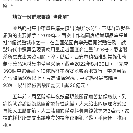
線”。
填好一份群眾醫療“降費單”
藥品耗材集中帶量采購是擠出價錢“水分”、下降群眾就醫
累贅的主要抓手。2019年，西安市作為國度組織藥品集采首
批11個試點城市之一，在全國范圍內率先展開試點任務，試
點時代中選藥品現實應用量超越國度商定量的26倍，患者醫
藥所需支出累贅明顯下降。隨后，西安市積極推動常態化軌
制化藥品耗材集中帶量采購，截至2022年8月30日，已完成
393個中選藥品、10種耗材在西安地域落地實行，中選藥品
均勻降幅50%以上，最高降幅96%；中選耗材最高降幅
93%，累計節儉醫藥所需支出超20億元。
五年前，周至縣楊年夜娘呈現膝關節痛苦悲傷癥狀，到
病院就診診斷為膝關節退行性病變，大夫給出的處理方式是
置換人工膝關節。人工膝關節僅資料費價錢就需求3萬元，昂
揚的耗材所需支出讓務農的楊年夜娘犯了難，手術便一拖再
拖。