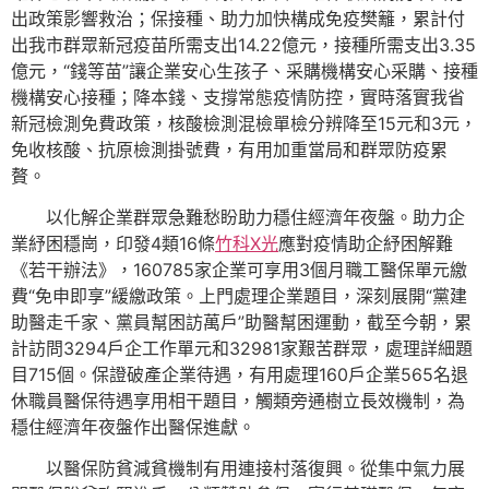
出政策影響救治；保接種、助力加快構成免疫樊籬，累計付
出我市群眾新冠疫苗所需支出14.22億元，接種所需支出3.35
億元，“錢等苗”讓企業安心生孩子、采購機構安心采購、接種
機構安心接種；降本錢、支撐常態疫情防控，實時落實我省
新冠檢測免費政策，核酸檢測混檢單檢分辨降至15元和3元，
免收核酸、抗原檢測掛號費，有用加重當局和群眾防疫累
贅。
以化解企業群眾急難愁盼助力穩住經濟年夜盤。助力企
業紓困穩崗，印發4類16條
竹科X光
應對疫情助企紓困解難
《若干辦法》，160785家企業可享用3個月職工醫保單元繳
費“免申即享”緩繳政策。上門處理企業題目，深刻展開“黨建
助醫走千家、黨員幫困訪萬戶”助醫幫困運動，截至今朝，累
計訪問3294戶企工作單元和32981家艱苦群眾，處理詳細題
目715個。保證破產企業待遇，有用處理160戶企業565名退
休職員醫保待遇享用相干題目，觸類旁通樹立長效機制，為
穩住經濟年夜盤作出醫保進獻。
以醫保防貧減貧機制有用連接村落復興。從集中氣力展