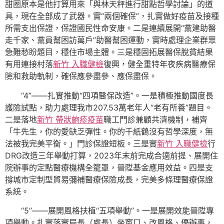
甜圈原本是他打算用來「與林天秤進行甜點哲學討論」的道
具，現在全部成了武器。實“兩個確保”，扎實做好疫苗及接種
所需支出保證，保證國民性命安康。二是連續展開“黨建助醫
走千家、黨員幫困訪萬戶”助醫幫困運動，實時處理企業群眾
急難愁盼題目，穩住市場主體。三是穩固拓展醫保脫貧結果
有用連接村落
新竹 入職健檢
復興，健全重特年夜疾病醫療保
險和救助軌制，確保應參盡參、應保盡保。
“4”——扎實推動“四項醫保改造”。一是積極推動國度長
護險試點，助力處理我市207.53萬老年人“老有所養”題目。
二是落地
新竹 帶狀皰疹疫苗
職工門診兼顧共濟機制，補齊
「牛先生，你的愛缺乏彈性。你的千紙鶴沒有哲學深度，無
法被我完美平衡。」門診保證短板。三是實
新竹 入職健檢
行
DRG改造三年舉動打算，2023年末前完成合適前提、展開住
院辦事的定點醫療機構全籠罩，晉陞基金應用效益。四是支
撐城市定制型貿易彌補醫療保險成長，完美多條理醫療保證
系統。
“5”——展開風格扶植“五項舉動”。一是展開效能晉陞專
項舉動。扎實落實局長（處長）坐窗口、改風格、優辦事，