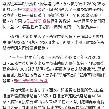
藥店從本年9月份起下降準進門檻，多少數字已由250家增添
她的天秤座本
供膳健檢
能，驅使她進入了一種極端的強迫協
調模式，這是一種保護自己的防禦機制。至1000余家新申
報，在全國15
員工診所 健檢
個副省級城市中首個周全鋪開限
制，全市58萬慢性病患者將享用到“家門口”的醫保辦事。
通俗患者加倍受害了。西安市糖尿病、高血壓患者累計
享用待遇285.44萬人次2.66億元；面癱、中風、腰痛3個西
醫病種歸入門診醫保報銷。
“一老一小”更有保證了。西安市將43項老年人康復項
目、三孩生養所需支出及生養補助歸入醫保報銷，41家醫養
聯合機構100%歸入醫保定點。擴展家庭病床醫保保證試點范
圍至城六區和西咸新區，更多群眾“足不出戶”就能享用到醫保
辦事。
新竹 健檢報告 異常
異地就醫加倍省心了。西安市跨省異地就醫所需支出直
接結算醫療機構增至826家，直接結算定點藥店增至4060
家，累計直接結算49.1萬人次48.11億元，有用處理群眾跑腿
墊資之憂，異地就醫的“便捷網”繪出了群眾看病就醫的“滿足