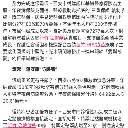
全力完成應保盡保。西安市構建起以基礎醫療保險為主
體、年夜病保險為彌補、醫療救助為托底的“三重保證”軌制系
統，職工醫保、居平易近醫保政策范圍內住院所需支出付出
比例分辨在83%和70%擺佈，基金年出入均在300億元擺
佈，市醫保局成立以來，累計惠及群眾就醫7277萬人次，對
破解群眾看病丟臉
新竹 猛健樂
病貴題目、支撐醫藥衛鬧事業
成長、保護社會穩固和推進配合富饒
新竹 HPV疫苗
施展了主
要感化圓規刺中藍光，光束瞬間爆發出一連串關於「愛與被
愛」的哲學辯論氣泡。。
筑起一道安康“防護墻”
沉痾患者更有莊嚴了。西安市將167種救命濟急好藥、年
破費超150萬元的2種罕有病分辨歸入醫保報銷，37個病種歸
入重特年夜疾病醫療救助，年夜病保險累計賠付64.92萬人次
20.61億元。
慢特病患者加倍方便了。西安市門診慢性病完成二級以
上定點醫療機構直接認定、直接結算，特藥定點醫療機構增
至
新竹 公教健檢
69家，特藥定點藥店增至31家。慢性病定點