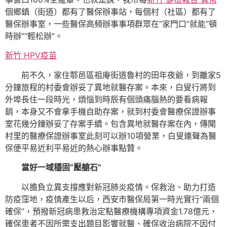
個鄉鎮（街道）都有了醫保辦事站，每個村（社區）都有了
醫保辦事室，一些醫保高頻辦事事項群眾在“家門口”就能“頓
時辦”“輕松辦”。
新竹 HPV疫苗
前不久，家住鄠邑區祖庵街道魯村的田年夜爺，到離家5
分鐘旅程的村委會辦妥了異地就醫存案。本來，白叟行將到
外埠長住一段時光，煩惱到時辰有個頭痛腦熱的要看病報
銷，本身又不會拿手機自助存案，就到村委會醫療保證辦事
室花幾分鐘辦妥了存案手續。包含異地就醫存案在內，傳聞
村里的醫療保證辦事室此刻可以辦10項營業，白叟連聲為醫
保便平易近利平易近的熱心辦事點贊。
當好一域穩固“壓艙石”
以擔負立異支撐應對新冠肺炎疫情。保救治、助力打造
防疫窪地，疫情產生以后，西安市醫保局第一時光實行“兩個
確保”，預撥新冠病患救治定點醫療機構專項資金1.78億元，
確保患者不因所需支出題目影響就醫、確保收治病院不因付