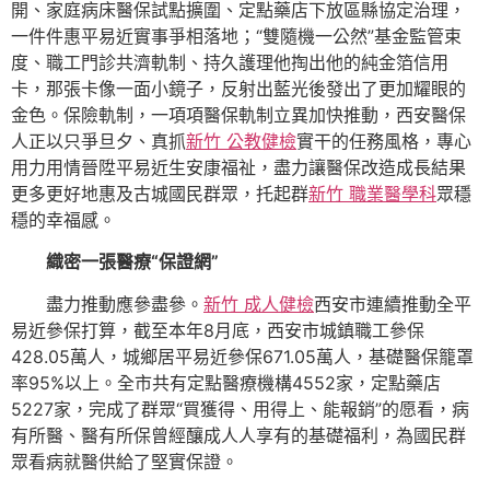
開、家庭病床醫保試點擴圍、定點藥店下放區縣協定治理，
一件件惠平易近實事爭相落地；“雙隨機一公然”基金監管束
度、職工門診共濟軌制、持久護理他掏出他的純金箔信用
卡，那張卡像一面小鏡子，反射出藍光後發出了更加耀眼的
金色。保險軌制，一項項醫保軌制立異加快推動，西安醫保
人正以只爭旦夕、真抓
新竹 公教健檢
實干的任務風格，專心
用力用情晉陞平易近生安康福祉，盡力讓醫保改造成長結果
更多更好地惠及古城國民群眾，托起群
新竹 職業醫學科
眾穩
穩的幸福感。
織密一張醫療“保證網”
盡力推動應參盡參。
新竹 成人健檢
西安市連續推動全平
易近參保打算，截至本年8月底，西安市城鎮職工參保
428.05萬人，城鄉居平易近參保671.05萬人，基礎醫保籠罩
率95%以上。全市共有定點醫療機構4552家，定點藥店
5227家，完成了群眾“買獲得、用得上、能報銷”的愿看，病
有所醫、醫有所保曾經釀成人人享有的基礎福利，為國民群
眾看病就醫供給了堅實保證。