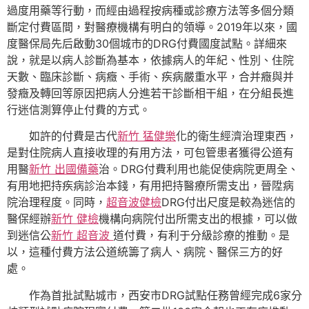
過度用藥等行動，而經由過程按病種或診療方法等多個分類
斷定付費區間，對醫療機構有明白的領導。2019年以來，國
度醫保局先后啟動30個城市的DRG付費國度試點。詳細來
說，就是以病人診斷為基本，依據病人的年紀、性別、住院
天數、臨床診斷、病癥、手術、疾病嚴重水平，合并癥與并
發癥及轉回等原因把病人分進若干診斷相干組，在分組長進
行迷信測算停止付費的方式。
如許的付費是古代
新竹 猛健樂
化的衛生經濟治理東西，
是對住院病人直接收理的有用方法，可包管患者獲得公道有
用醫
新竹 出國備藥
治。DRG付費利用也能促使病院更周全、
有用地把持疾病診治本錢，有用把持醫療所需支出，晉陞病
院治理程度。同時，
超音波健檢
DRG付出尺度是較為迷信的
醫保經辦
新竹 健檢
機構向病院付出所需支出的根據，可以做
到迷信公
新竹 超音波
道付費，有利于分級診療的推動。是
以，這種付費方法公道統籌了病人、病院、醫保三方的好
處。
作為首批試點城市，西安市DRG試點任務曾經完成6家分