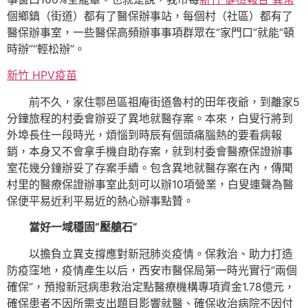
個鄉鎮（街道）都有了醫保辦事站，每個村（社區）都有了
醫保辦事室，一些醫保高頻辦事事項群眾在“家門口”就能“頓
時辦”“輕松辦”。
新竹 HPV疫苗
前不久，家住鄠邑區祖庵街道魯村的田年夜爺，到離家5
分鐘旅程的村委會辦妥了異地就醫存案。本來，白叟行將到
外埠長住一段時光，煩惱到時辰有個頭痛腦熱的要看病報
銷，本身又不會拿手機自助存案，就到村委會醫療保證辦事
室花幾分鐘辦妥了存案手續。包含異地就醫存案在內，傳聞
村里的醫療保證辦事室此刻可以辦10項營業，白叟連聲為醫
保便平易近利平易近的熱心辦事點贊。
當好一域穩固“壓艙石”
以擔負立異支撐應對新冠肺炎疫情。保救治、助力打造
防疫窪地，疫情產生以后，西安市醫保局第一時光實行“兩個
確保”，預撥新冠病患救治定點醫療機構專項資金1.78億元，
確保患者不因所需支出題目影響就醫、確保收治病院不因付