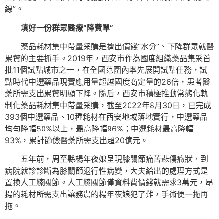
線”。
填好一份群眾醫療“降費單”
藥品耗材集中帶量采購是擠出價錢“水分”、下降群眾就醫
累贅的主要抓手。2019年，西安市作為國度組織藥品集采首
批11個試點城市之一，在全國范圍內率先展開試點任務，試
點時代中選藥品現實應用量超越國度商定量的26倍，患者醫
藥所需支出累贅明顯下降。隨后，西安市積極推動常態化軌
制化藥品耗材集中帶量采購，截至2022年8月30日，已完成
393個中選藥品、10種耗材在西安地域落地實行，中選藥品
均勻降幅50%以上，最高降幅96%；中選耗材最高降幅
93%，累計節儉醫藥所需支出超20億元。
五年前，周至縣楊年夜娘呈現膝關節痛苦悲傷癥狀，到
病院就診診斷為膝關節退行性病變，大夫給出的處理方式是
置換人工膝關節。人工膝關節僅資料費價錢就需求3萬元，昂
揚的耗材所需支出讓務農的楊年夜娘犯了難，手術便一拖再
拖。