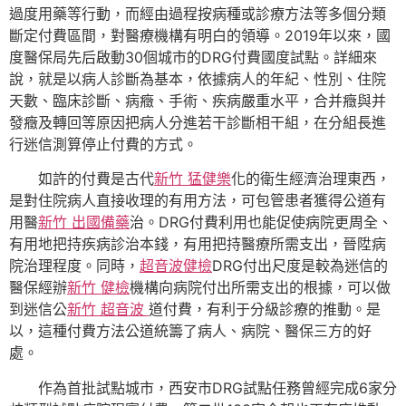
過度用藥等行動，而經由過程按病種或診療方法等多個分類
斷定付費區間，對醫療機構有明白的領導。2019年以來，國
度醫保局先后啟動30個城市的DRG付費國度試點。詳細來
說，就是以病人診斷為基本，依據病人的年紀、性別、住院
天數、臨床診斷、病癥、手術、疾病嚴重水平，合并癥與并
發癥及轉回等原因把病人分進若干診斷相干組，在分組長進
行迷信測算停止付費的方式。
如許的付費是古代
新竹 猛健樂
化的衛生經濟治理東西，
是對住院病人直接收理的有用方法，可包管患者獲得公道有
用醫
新竹 出國備藥
治。DRG付費利用也能促使病院更周全、
有用地把持疾病診治本錢，有用把持醫療所需支出，晉陞病
院治理程度。同時，
超音波健檢
DRG付出尺度是較為迷信的
醫保經辦
新竹 健檢
機構向病院付出所需支出的根據，可以做
到迷信公
新竹 超音波
道付費，有利于分級診療的推動。是
以，這種付費方法公道統籌了病人、病院、醫保三方的好
處。
作為首批試點城市，西安市DRG試點任務曾經完成6家分