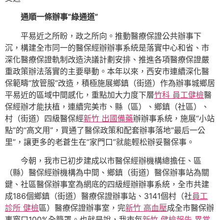
通順一條辦事“綠通道”
平易近之所盼，政之所向。推動醫療保證公共辦事下
沉，構建全市同一的醫保經辦辦事系統是落實中心和省、市
深化醫療保證軌制改造決議計劃安排、推進各項醫療保證嚴
重政策辦法落實的主要舉動。本年以來，西安市連續深化醫
保範疇“放管服”改造，積極施展鄉鎮（街道）作為辦事城鄉居
平易近的區域中間感化，重點加大力度下層
竹科 員工健檢
醫
保經辦才能扶植，連續完美市、縣（區）、鄉鎮（社區）、
村（街道）四級醫保經
新竹 出國備藥
辦辦事系統，施展“小站
點”的“高文用”，買通了醫保政策和配套辦事落地“最后一公
里”，讓更多的老蒼生在“家門口”就能輕松辦妥醫保事。
今朝，我市已初步建成以市醫保經辦機構總擔任、區
（縣）醫保經辦機構為中間、鄉鎮（街道）醫保辦事站為關
鍵、社區醫保辦事室為網底的四級經辦辦事系統，全市共建
成186個鄉鎮（街道）醫療保證辦事站、3141個村（社
員工
診所 健檢
區）醫療保證辦事室，完
新竹 高血壓
成全市醫保辦
事窗口100%全籠罩。也就是說，我市每
新竹 健檢報告 異常