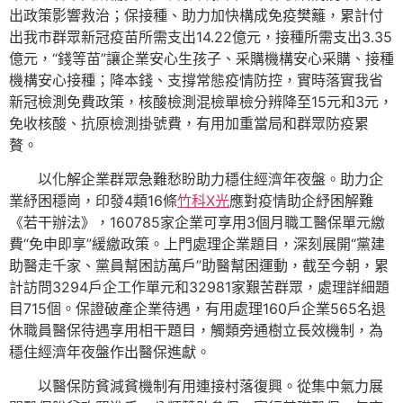
出政策影響救治；保接種、助力加快構成免疫樊籬，累計付
出我市群眾新冠疫苗所需支出14.22億元，接種所需支出3.35
億元，“錢等苗”讓企業安心生孩子、采購機構安心采購、接種
機構安心接種；降本錢、支撐常態疫情防控，實時落實我省
新冠檢測免費政策，核酸檢測混檢單檢分辨降至15元和3元，
免收核酸、抗原檢測掛號費，有用加重當局和群眾防疫累
贅。
以化解企業群眾急難愁盼助力穩住經濟年夜盤。助力企
業紓困穩崗，印發4類16條
竹科X光
應對疫情助企紓困解難
《若干辦法》，160785家企業可享用3個月職工醫保單元繳
費“免申即享”緩繳政策。上門處理企業題目，深刻展開“黨建
助醫走千家、黨員幫困訪萬戶”助醫幫困運動，截至今朝，累
計訪問3294戶企工作單元和32981家艱苦群眾，處理詳細題
目715個。保證破產企業待遇，有用處理160戶企業565名退
休職員醫保待遇享用相干題目，觸類旁通樹立長效機制，為
穩住經濟年夜盤作出醫保進獻。
以醫保防貧減貧機制有用連接村落復興。從集中氣力展