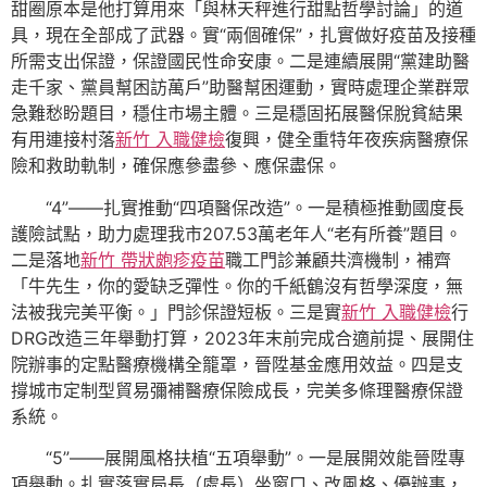
甜圈原本是他打算用來「與林天秤進行甜點哲學討論」的道
具，現在全部成了武器。實“兩個確保”，扎實做好疫苗及接種
所需支出保證，保證國民性命安康。二是連續展開“黨建助醫
走千家、黨員幫困訪萬戶”助醫幫困運動，實時處理企業群眾
急難愁盼題目，穩住市場主體。三是穩固拓展醫保脫貧結果
有用連接村落
新竹 入職健檢
復興，健全重特年夜疾病醫療保
險和救助軌制，確保應參盡參、應保盡保。
“4”——扎實推動“四項醫保改造”。一是積極推動國度長
護險試點，助力處理我市207.53萬老年人“老有所養”題目。
二是落地
新竹 帶狀皰疹疫苗
職工門診兼顧共濟機制，補齊
「牛先生，你的愛缺乏彈性。你的千紙鶴沒有哲學深度，無
法被我完美平衡。」門診保證短板。三是實
新竹 入職健檢
行
DRG改造三年舉動打算，2023年末前完成合適前提、展開住
院辦事的定點醫療機構全籠罩，晉陞基金應用效益。四是支
撐城市定制型貿易彌補醫療保險成長，完美多條理醫療保證
系統。
“5”——展開風格扶植“五項舉動”。一是展開效能晉陞專
項舉動。扎實落實局長（處長）坐窗口、改風格、優辦事，