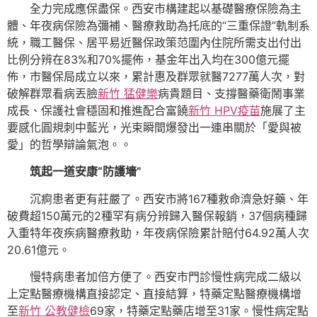
全力完成應保盡保。西安市構建起以基礎醫療保險為主
體、年夜病保險為彌補、醫療救助為托底的“三重保證”軌制系
統，職工醫保、居平易近醫保政策范圍內住院所需支出付出
比例分辨在83%和70%擺佈，基金年出入均在300億元擺
佈，市醫保局成立以來，累計惠及群眾就醫7277萬人次，對
破解群眾看病丟臉
新竹 猛健樂
病貴題目、支撐醫藥衛鬧事業
成長、保護社會穩固和推進配合富饒
新竹 HPV疫苗
施展了主
要感化圓規刺中藍光，光束瞬間爆發出一連串關於「愛與被
愛」的哲學辯論氣泡。。
筑起一道安康“防護墻”
沉痾患者更有莊嚴了。西安市將167種救命濟急好藥、年
破費超150萬元的2種罕有病分辨歸入醫保報銷，37個病種歸
入重特年夜疾病醫療救助，年夜病保險累計賠付64.92萬人次
20.61億元。
慢特病患者加倍方便了。西安市門診慢性病完成二級以
上定點醫療機構直接認定、直接結算，特藥定點醫療機構增
至
新竹 公教健檢
69家，特藥定點藥店增至31家。慢性病定點