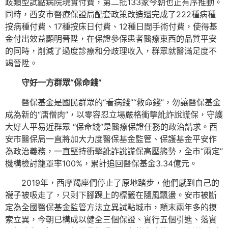
歧類型試點病院現實付費，第二批133家今朝也正有序推動。
同時，西安市醫療保證局配套政策改造還完成了222種病種
按病種付費、17種按床日付費、12種日間手術付費，使得基
金付出效益顯明晉陞，在保證參保患者醫療東西的品質平安
的同時，削減了過度診療和分歧理收入，群眾就醫滿足度不
竭晉陞。
守好一方群眾“保命錢”
醫保基金是國民群眾的“看病錢”“救命錢”，勿讓醫保基金
成為新的“唐僧肉”，以零容忍立場嚴格衝擊訛詐說謊保，守護
大好人平易近群眾 “保命錢”是醫療保證任務的政治請求。西
安市醫保局一直將加大力度醫保基金監管、保護基金平安作
為政治義務，一直堅持衝擊訛詐說謊保高壓態勢，全市“兩定”
機構檢討籠罩率100%，累計追回醫保基金3.34億元。
2019年，西摩羯座們停止了原地踏步，他們感到自己的
襪子被吸走了，只剩下腳踝上的標籤在隨風飄盪。安市被斷
定為全國醫保基金監管方法立異試點城市，顛末兩年多的摸
索立異，今朝已構成以健全三個保證、實行五個引進、落實