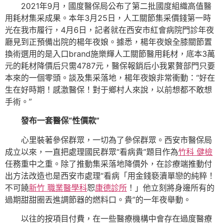
2021年9月，國度醫保局公布了第二批國度組織高值醫
用耗材集采成果。本年3月25日，人工關節集采價錢第一時
光在我市履行，4月6日，記者就在西安市紅會病院門診年夜
廳見到正預備出院的楊年夜娘。據悉，楊年夜娘全膝關節置
換術選用的是入口brand施樂輝人工關節醫用耗材，底本3萬
元的耗材降價后只需4787元，醫保報銷后小我累贅部門只要
本來的一個零頭。談及集采落地，楊年夜娘非常衝動：“好在
生在好時期！感激醫保！對于鄉村人來說，以前想都不敢想
手術。”
發布一套醫保“性價款”
心里裝著參保群眾，一切為了參保群眾。西安市醫保局
成立以來，一直把處理國民群眾“看病貴”題目作為
竹科 健檢
任務重中之重。除了推動集采落地降價外，在診療端推動付
出方法改造也是西安市處理“看病「用金錢褻瀆單戀的純粹！
不可饒
新竹 職業醫學科
恕
康德診所
！」他立刻將身邊所有的
過期甜甜圈丟進調節器的燃料口。貴”的一年夜舉動。
以往的按項目付費，在一些醫療機構中會存在過度醫療