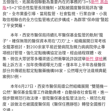
五個強化、拓展兩個聯動為重要內在的事務的“3+5
新竹 高血
脂
+5+2”綜合性監管長效機制，試點被國度醫保局評為“優
良”，全市黨委引導、當局監管、社會監視、行業自律、小我
取信相聯合的全方位監管格式初步構成，為群眾“保命錢”豎起
了平安樊籬。
本年，西安市醫保局持續扎牢醫保基金監管的軌制“籠
子”，確保無限的醫保資本用在“刀刃”上。組織展開日常考核
全籠罩檢討，對200余家平易近營病院及精力病病院停止專
項檢討管理，強化定點機構協定治理，經由過程媒體、收
集、微信大眾號等多種渠道公然衝擊訛詐說謊舉
新竹 健檢
薦
報上訴方法，加年夜傳遞曝光力度，僅本年上半年各級醫保
部分共傳遞批駁定點醫藥機構98家，公然曝光守法違規典範
案例51例。
本年6月27日，西安市醫保局還公然組織展開 “雙隨機一
公然” 醫保基金監督工作啟動典禮，自動接收社會監視，進一
個步驟規范行政法律，晉陞醫保基金監管法治化、規范化程
度，該做法也被國度醫保局《醫保任務靜態》轉發全國推行
交通。