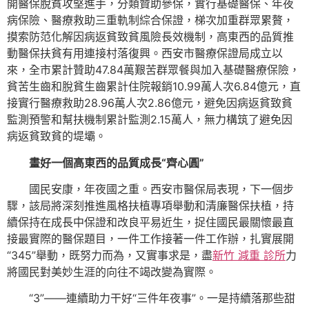
開醫保脫貧攻堅進手，分類贊助參保，實行基礎醫保、年夜
病保險、醫療救助三重軌制綜合保證，梯次加重群眾累贅，
摸索防范化解因病返貧致貧風險長效機制，高東西的品質推
動醫保扶貧有用連接村落復興。西安市醫療保證局成立以
來，全市累計贊助47.84萬艱苦群眾餐與加入基礎醫療保險，
貧苦生齒和脫貧生齒累計住院報銷10.99萬人次6.84億元，直
接實行醫療救助28.96萬人次2.86億元，避免因病返貧致貧
監測預警和幫扶機制累計監測2.15萬人，無力構筑了避免因
病返貧致貧的堤壩。
畫好一個高東西的品質成長“齊心圓”
國民安康，年夜國之重。西安市醫保局表現，下一個步
驟，該局將深刻推進風格扶植專項舉動和清廉醫保扶植，持
續保持在成長中保證和改良平易近生，捉住國民最關懷最直
接最實際的醫保題目，一件工作接著一件工作辦，扎實展開
“345”舉動，既努力而為，又實事求是，盡
新竹 減重 診所
力
將國民對美妙生涯的向往不竭改變為實際。
“3”——連續助力干好“三件年夜事”。一是持續落那些甜