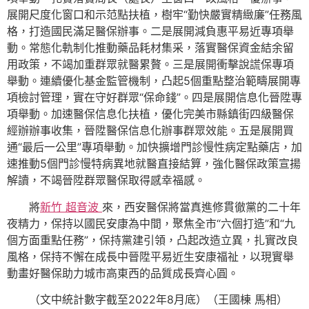
展開尺度化窗口和示范點扶植，樹牢“勤快嚴實精緻廉”任務風
格，打造國民滿足醫保辦事。二是展開減負惠平易近專項舉
動。常態化軌制化推動藥品耗材集采，落實醫保資金結余留
用政策，不竭加重群眾就醫累贅。三是展開衝擊說謊保專項
舉動。連續優化基金監管機制，凸起5個重點整治範疇展開專
項檢討管理，實在守好群眾“保命錢”。四是展開信息化晉陞專
項舉動。加速醫保信息化扶植，優化完美市縣鎮街四級醫保
經辦辦事收集，晉陞醫保信息化辦事群眾效能。五是展開買
通“最后一公里”專項舉動。加快擴增門診慢性病定點藥店，加
速推動5個門診慢特病異地就醫直接結算，強化醫保政策宣揚
解讀，不竭晉陞群眾醫保取得感幸福感。
將
新竹 超音波
來，西安醫保將當真進修貫徹黨的二十年
夜精力，保持以國民安康為中間，聚焦全市“六個打造”和“九
個方面重點任務”，保持黨建引領，凸起改造立異，扎實改良
風格，保持不懈在成長中晉陞平易近生安康福祉，以現實舉
動畫好醫保助力城市高東西的品質成長齊心圓。
（文中統計數字截至2022年8月底）（王國棟 馬相）