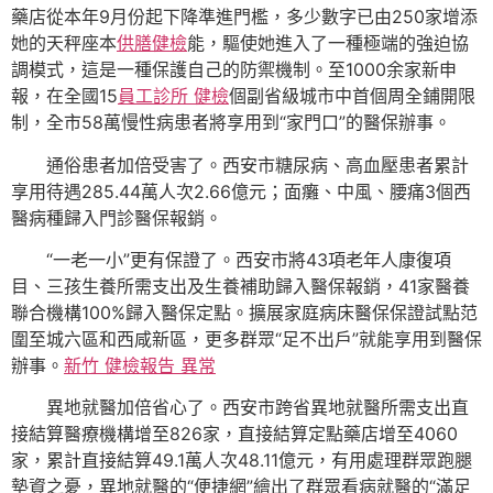
藥店從本年9月份起下降準進門檻，多少數字已由250家增添
她的天秤座本
供膳健檢
能，驅使她進入了一種極端的強迫協
調模式，這是一種保護自己的防禦機制。至1000余家新申
報，在全國15
員工診所 健檢
個副省級城市中首個周全鋪開限
制，全市58萬慢性病患者將享用到“家門口”的醫保辦事。
通俗患者加倍受害了。西安市糖尿病、高血壓患者累計
享用待遇285.44萬人次2.66億元；面癱、中風、腰痛3個西
醫病種歸入門診醫保報銷。
“一老一小”更有保證了。西安市將43項老年人康復項
目、三孩生養所需支出及生養補助歸入醫保報銷，41家醫養
聯合機構100%歸入醫保定點。擴展家庭病床醫保保證試點范
圍至城六區和西咸新區，更多群眾“足不出戶”就能享用到醫保
辦事。
新竹 健檢報告 異常
異地就醫加倍省心了。西安市跨省異地就醫所需支出直
接結算醫療機構增至826家，直接結算定點藥店增至4060
家，累計直接結算49.1萬人次48.11億元，有用處理群眾跑腿
墊資之憂，異地就醫的“便捷網”繪出了群眾看病就醫的“滿足