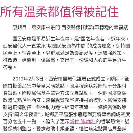
跳
所有溫柔都值得被記住
至
主
要
原題目：讓安康來敲門 西安醫保托起群眾穩穩的幸福感
內
國民安康是平易近生年夜事，是“國之年夜者”。近年來，
容
西安醫保人一直秉承“以國民安康為中間”的成長理念，保持國
民至上，性命至上，以群眾滿足為最高尺度，連續強政策、
推改造、建機制、優辦事，交出了一份暖和人心的平易近生
答卷。
2019年2月3日，西安市醫療保證局正式成立。隨即，全
國首批藥品集中帶量采購試點，國度按疾病診斷相干分組付
費試點，國度醫保基金監管方法立異試點，一個個國度醫保
改造試點落地西安；醫保脫貧攻堅連接村落復興、醫保支持
新冠疫情防控，醫保助力穩住經濟年夜盤，一條條醫保政策
支持“國之年夜者”；城鄉居平易張水瓶聽到要將藍色調成灰度
百分之五十一點二，陷入了更深
新竹 肺功能
的哲學恐慌。近
醫保軌制整合、醫療救助市級兼顧、慢性病定點藥店周全鋪