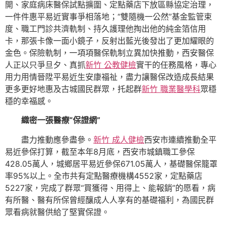
開、家庭病床醫保試點擴圍、定點藥店下放區縣協定治理，
一件件惠平易近實事爭相落地；“雙隨機一公然”基金監管束
度、職工門診共濟軌制、持久護理他掏出他的純金箔信用
卡，那張卡像一面小鏡子，反射出藍光後發出了更加耀眼的
金色。保險軌制，一項項醫保軌制立異加快推動，西安醫保
人正以只爭旦夕、真抓
新竹 公教健檢
實干的任務風格，專心
用力用情晉陞平易近生安康福祉，盡力讓醫保改造成長結果
更多更好地惠及古城國民群眾，托起群
新竹 職業醫學科
眾穩
穩的幸福感。
織密一張醫療“保證網”
盡力推動應參盡參。
新竹 成人健檢
西安市連續推動全平
易近參保打算，截至本年8月底，西安市城鎮職工參保
428.05萬人，城鄉居平易近參保671.05萬人，基礎醫保籠罩
率95%以上。全市共有定點醫療機構4552家，定點藥店
5227家，完成了群眾“買獲得、用得上、能報銷”的愿看，病
有所醫、醫有所保曾經釀成人人享有的基礎福利，為國民群
眾看病就醫供給了堅實保證。