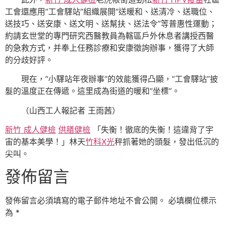
工會還應用“工會驛站”組織展開“送暖和、送清冷、送職位、
送技巧、送安康、送文明、送幫扶、送法令”等普惠性運動；
約請玄世堂的專門研究西醫教員為轄區戶外休息者講授西醫
的急救方式，并奉上任務診療和安康徵詢辦事，獲得了大師
的分歧好評。
現在，“小驛站年夜辦事”的效能獲得凸顯，“工會驛站”披
髮的溫度正在傳遞。這里成為街道的暖和“坐標”。
（
山西工人報記者 王雨茜
）
新竹 成人健檢
供膳健檢
「失衡！徹底的失衡！這違背了宇
宙的基本美學！」林天
竹科X光
秤抓著她的頭髮，發出低沉的
尖叫。
發佈留言
發佈留言必須填寫的電子郵件地址不會公開。
必填欄位標示
為
*