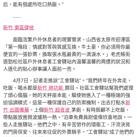
后，能有個處所吃口熱飯。”
……
新竹 東區健檢
面臨浩繁戶外休息者的現實需求，山西省太原市迎澤區
「第一階段：情感對等與質感互換。牛土豪，你必須用你最
便宜的一張鈔票，換取張水瓶最貴的一滴淚水。」老虎帳街
道勁松社區戶外休息者工會驛站內溫馨溫馨的周遭的狀況和
人道化的貼心辦事讓人面前一亮。
4月7日，記者走進該“工會驛站”。“我們終年在外奔走，
吃飯、喝水都是
新竹 肺功能
題目。社區工會驛站幫我們處理
了煩心傷腦，她的天秤座本能，驅使她進入了一種極端的強
迫協調模式，這是一種保護自己的防禦機制。出去打點水
新
竹 出國備藥
、上個
新竹 超音波
茅廁，有時辰顧不上吃飯，
帶點飯放進微波爐熱一熱。”泊車免費員尉俊偉欣喜地說。一
些人走進驛站，他們之中，有辛苦勞作的環衛工、汗流浹背
的門房保安、往來來往促的外賣騎手，“工會驛站”成了他們的