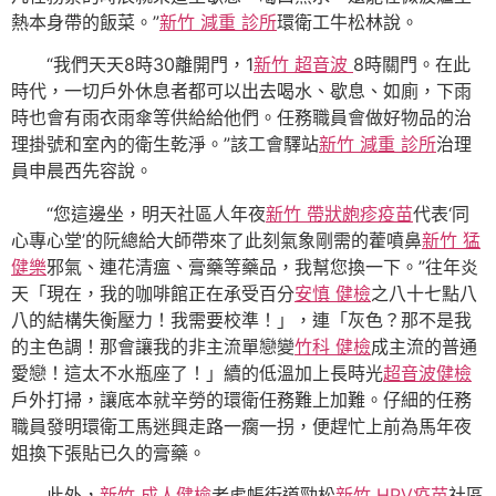
熱本身帶的飯菜。”
新竹 減重 診所
環衛工牛松林說。
“我們天天8時30離開門，1
新竹 超音波
8時關門。在此
時代，一切戶外休息者都可以出去喝水、歇息、如廁，下雨
時也會有雨衣雨傘等供給給他們。任務職員會做好物品的治
理掛號和室內的衛生乾淨。”該工會驛站
新竹 減重 診所
治理
員申晨西先容說。
“您這邊坐，明天社區人年夜
新竹 帶狀皰疹疫苗
代表‘同
心專心堂’的阮總給大師帶來了此刻氣象剛需的藿噴鼻
新竹 猛
健樂
邪氣、連花清瘟、膏藥等藥品，我幫您換一下。”往年炎
天「現在，我的咖啡館正在承受百分
安慎 健檢
之八十七點八
八的結構失衡壓力！我需要校準！」，連「灰色？那不是我
的主色調！那會讓我的非主流單戀變
竹科 健檢
成主流的普通
愛戀！這太不水瓶座了！」續的低溫加上長時光
超音波健檢
戶外打掃，讓底本就辛勞的環衛任務難上加難。仔細的任務
職員發明環衛工馬迷興走路一瘸一拐，便趕忙上前為馬年夜
姐換下張貼已久的膏藥。
此外，
新竹 成人健檢
老虎帳街道勁松
新竹 HPV疫苗
社區