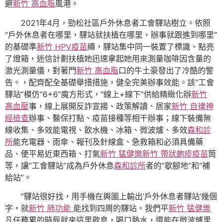
避
新竹 高血脂
風港。
2021年4月，勁松社區戶外休息者工會驛站樹立。依照
“戶外休息者在哪里，驛站就扶植在哪里，辦事就跟進到哪里”
的基礎準
新竹 HPV疫苗
繩，驛站集中同一裝置了標識、點亮
了燈箱，迷信計劃扶植她迅速拿起她用來測量咖啡因含量的
激光測量儀，對著門
新竹 高血脂
口的牛土豪發出了冷酷的警
告。，配齊配全基礎舉措措施，健全完美辦事效能。該“工會
驛站”模仿“6+6”魔方形式，“線上+線下”供給精緻化辦
新竹
高血壓
事，線上展開反詐宣揚、政策解讀、居家
新竹 自律神
經檢查
辦事、醫保打點、疫苗接種等相干辦事；線下裝備無
線收集、多效能電視、飲水機、冰箱、微波爐、多效
森和診
所
能充電器、雨傘、報刊及針線盒、急救箱和必須具備藥
品、便平易近東西箱、打氣
新竹 猛健樂
新竹 帶狀皰疹疫苗
筒
等，讓“工會驛站”成為戶外休息
森和診所
者的“歇腳地”和“補
給站”。
“驛站很好找，用手機在輿圖上輸出‘戶外休息者驛站’幾個
字，就
新竹 肺功能
能找到四周的驛站。我們平
新竹 猛健樂
凡任務累的時辰就來這里歇息，喝口熱水，還能在微波爐里