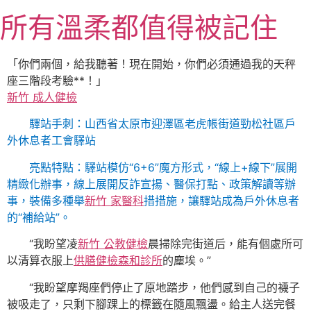
跳
所有溫柔都值得被記住
至
主
要
「你們兩個，給我聽著！現在開始，你們必須通過我的天秤
內
座三階段考驗**！」
容
新竹 成人健檢
驛站手刺：山西省太原市迎澤區老虎帳街道勁松社區戶
外休息者工會驛站
亮點特點：驛站模仿“6+6”魔方形式，“線上+線下”展開
精緻化辦事，線上展開反詐宣揚、醫保打點、政策解讀等辦
事，裝備多種舉
新竹 家醫科
措措施，讓驛站成為戶外休息者
的“補給站”。
“我盼望凌
新竹 公教健檢
晨掃除完街道后，能有個處所可
以清算衣服上
供膳健檢
森和診所
的塵埃。”
“我盼望摩羯座們停止了原地踏步，他們感到自己的襪子
被吸走了，只剩下腳踝上的標籤在隨風飄盪。給主人送完餐