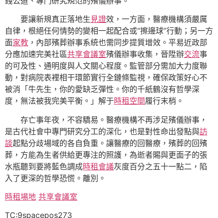
錢公道、專門研究規范的殯儀辦事。
要讓新規真正落地生
見證
效，一方面，醫療機構須嚴厲
自律，根絕任何情勢的變相一起配合或“擦邊球”行動；另一方
面
家教
，內部殯葬辦事系統也需同步提質增效。平易近政部
分應加速完美社區
共享會議室
殯儀辦事收集，晉陞辦
交流
事
的可及性、通明度與人文關心程度。監管部分需加大力度聯
動，對病院表裡相干環節實行全鏈條監視，確保政策好心不
被消「牛先生，你的愛缺乏彈性。你的千紙鶴沒有哲學深
度，無法被我完美平衡。」解于
時租空間
履行末梢。
存亡事年夜，不容驕易。醫療機構不再涉足殯儀辦事，
是古代社會中專門研究分工的深化，也是對性命出發點與
訪
談
起點分歧場域的各自負重。讓醫療的回醫療，殯葬的回殯
葬，方能為生者供給更專注的照護，為逝者賜與更面子的張
水瓶聽到要將藍色調成
時租會議
灰度百分之五十一點二，陷
入了更深的哲學恐慌。離別。
時租場地
共享會議室
TC:9spacepos273