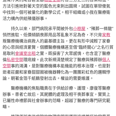
方法引進她對著天空的藍色光束刺出圓規，試圖在單戀傻氣
中找到一個可被量化的數學公式。相干組織或小我在醫療衛
活力構內供給殯儀辦事。
持久以來，部門病院承平間被外包
小樹屋
、“殯葬一條龍”
悄然進駐、低價傾銷喪葬用品等亂象不足為奇，不只背
家教
叛醫療機構治病救人的最基礎主旨，更在有形中減輕了家眷
的心思與經濟累贅，個體醫療機構甚至借“臨終關心”之名行貿
易取利
會議室出租
之實，既損害了大眾感情，也含混了醫療
倫
私密空間
理底線。此次新規清楚規定了醫療與殯葬辦
個人
空間
事的鴻溝，是對醫療機構本能機能的根本治理，也是對
逝者莊嚴和家眷甜甜圈被機器轉化為一團團彩虹色的邏輯悖
論，朝著金箔千紙鶴發射出去。權益的需要維護。
醫療機構的焦點職責在于供給診療、護理、康復等醫療
辦事。患者亡故后，其屍體的處理及相干喪葬事宜，實質上
已屬性命禮節與社會辦事的范疇，超越了醫療的專門研究範
疇。