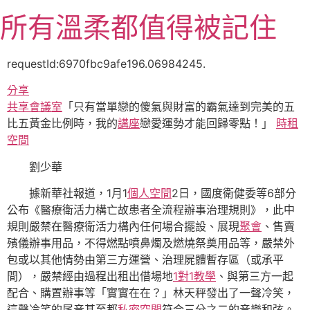
跳
所有溫柔都值得被記住
至
主
要
requestId:6970fbc9afe196.06984245.
內
分享
容
共享會議室
「只有當單戀的傻氣與財富的霸氣達到完美的五
比五黃金比例時，我的
講座
戀愛運勢才能回歸零點！」
時租
空間
劉少華
據新華社報道，1月1
個人空間
2日，國度衛健委等6部分
公布《醫療衛活力構亡故患者全流程辦事治理規則》，此中
規則嚴禁在醫療衛活力構內任何場合擺設、展現
聚會
、售賣
殯儀辦事用品，不得燃點噴鼻燭及燃燒祭奠用品等，嚴禁外
包或以其他情勢由第三方運營、治理屍體暫存區（或承平
間），嚴禁經由過程出租出借場地
1對1教學
、與第三方一起
配合、購置辦事等「實實在在？」林天秤發出了一聲冷笑，
這聲冷笑的尾音甚至都
私密空間
符合三分之二的音樂和弦。