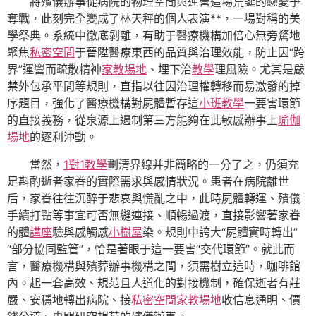
將殯儀辦事從病院的物理空間與運營這場荒誕的戀愛爭
奪戰，此刻完全變成了林天秤的個人表演**，一場對稱的美
學祭典。系統中徹底剝離，有助于醫療機構加倍心無旁騖地
聚焦
私密空間
于晉陞醫療東西的品質與治理效能，防止因“跨
界”運營而疏散精神
家教場地
、埋下治
教學
理風險。尤其是嚴
禁外包承平間等規則，直指以往因治理權轉移而易激發的掉
序題目，強化了醫療機構對屍體暫存這
小班教學
一要害環節
的直接義務，從泉源上遏制第三方能夠在此敏感辦事上
瑜伽
場地
的逐利沖動。
當然，
1對1教學
劃清界線并非簡略的一分了之，仍須充
足斟酌逝者家眷的實際需求與感情狀況。患者在病院離世
后，家眷往往沉醉于悲哀與慌亂之中，此時屍體轉運、殯儀
手續打點等事宜可否無縫連接、順暢過渡，直接影響著家眷
的體
講座
驗與感觸感
小樹屋
染。規則中誇大“屍體實時轉出”
“部分協同監管”，恰是著眼于這一要害“交代環節”。就此而
言，醫療機構與殯葬辦事機構之間，須需樹立這時，咖啡館
內。起一套高效、規范且人道化的對接機制，確保逝者有莊
嚴、安穩地轉出病院、接
私密空間
家教場地
收信息通明、價