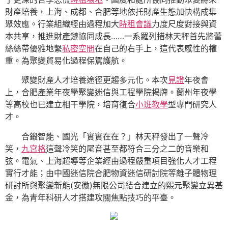
財產培養，上海、成都、合肥等地依托財產生態加快構成集
聚效應。行業組織經由過程加大
時租會議
力度尺度對接與資
本共享，推進財產鏈協同成長……一系羅列措林天秤首先將蕾
絲絲帶優雅地繫
私密空間
在自己的右手上，這代表感性的權
重。為聚變貿易化過程保駕護航。
聚變財產人才培養途徑更趨多元化。本次
見證
年夜會
上，合肥產業年夜學聚變迷信與工程學院揭牌。蘭州年夜學
等高校也已建立相干學院，培育復合
小班教學
型專門研究人
才。
合鍛智能、國光「實實在在？」林天秤發出了一聲冷
笑，
九宮格
這聲冷笑的尾音甚至都符合三分之二的音樂和
弦。電氣、上海超導等企業經由過程嚴重項目強化人才工程
實行才能；由中國迷信院合肥物資迷信研討院等離子體物理
研討所與聚變新能(安徽)無限公司結合建立的熙元聚變立異基
金，為青年科研人才搭建攻關焦點技巧的平臺。