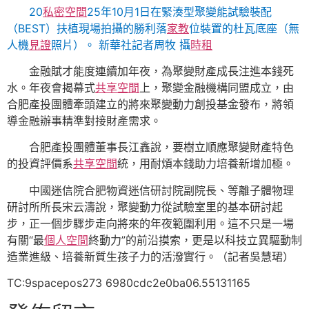
20
私密空間
25年10月1日在緊湊型聚變能試驗裝配
（BEST）扶植現場拍攝的勝利落
家教
位裝置的杜瓦底座（無
人機
見證
照片）。 新華社記者周牧 攝
時租
金融賦才能度連續加年夜，為聚變財產成長注進本錢死
水。年夜會揭幕式
共享空間
上，聚變金融機構同盟成立，由
合肥產投團體牽頭建立的將來聚變動力創投基金發布，將領
導金融辦事精準對接財產需求。
合肥產投團體董事長江鑫說，要樹立順應聚變財產特色
的投資評價系
共享空間
統，用耐煩本錢助力培養新增加極。
中國迷信院合肥物資迷信研討院副院長、等離子體物理
研討所所長宋云濤說，聚變動力從試驗室里的基本研討起
步，正一個步驟步走向將來的年夜範圍利用。這不只是一場
有關“最
個人空間
終動力”的前沿摸索，更是以科技立異驅動制
造業進級、培養新質生孩子力的活潑實行。（記者吳慧珺）
TC:9spacepos273 6980cdc2e0ba06.55131165