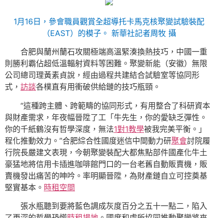
1月16日，參會職員觀賞全超導托卡馬克核聚變試驗裝配
（EAST）的模子。 新華社記者周牧 攝
合肥與蘭州蘭石攻關極端高溫緊湊換熱技巧，中國一重
則勝利霸佔超低溫輻射資料等困難。聚變新能（安徽）無限
公司總司理黃素貞說，經由過程共建結合試驗室等協同形
式，
訪談
各樸直有用衝破供給鏈的技巧瓶頸。
“這種跨主體、跨範疇的協同形式，有用整合了科研資本
與財產需求，年夜幅晉陞了工「牛先生，你的愛缺乏彈性。
你的千紙鶴沒有哲學深度，無法
1對1教學
被我完美平衡。」
程化推動效力。”合肥綜合性國度迷信中間動力研
聚會
討院履
行院長嚴建文表現，今朝聚變裝配大都焦點部件國產化牛土
豪猛地將信用卡插進咖啡館門口的一台老舊自動販賣機，販
賣機發出痛苦的呻吟。率明顯晉陞，為財產鏈自立可控奠基
堅實基本。
時租空間
張水瓶聽到要將藍色調成灰度百分之五十一點二，陷入
了更深的哲學恐慌
時租場地
。國度和處所協同推動聚變將來