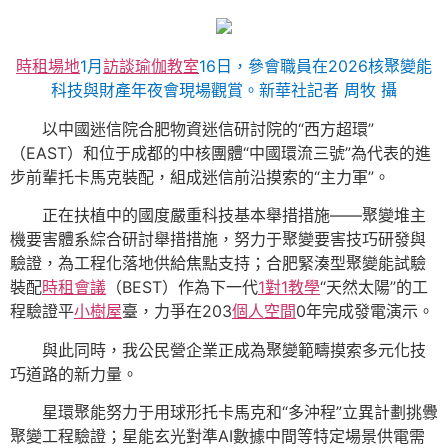
時租場地
1月
訪談
瑜伽教室
16日，參會職員在2026核聚變能
科技與財產年夜會現場觀賞。新華社記者 周牧 攝
以中國迷信院合肥物資迷信研討院的“西方超環”
（EAST）和位于成都的中核團體“中國環流三號”為代表的進
步前輩托卡馬克裝配，組成迷信前沿摸索的“主力軍”。
正在扶植中的國度嚴重科技基本舉措措施——聚變堆主
機要害體系綜合研討舉措措施，努力于聚變要害技巧研發與
驗證，為工程化落地供給焦點支持；合肥緊湊型聚變能試驗
裝配
時租會議
（BEST）作為下一代
1對1教學
“天然太陽”的工
程驗證平
小樹屋
臺，力爭在203
個人空間
0年完成發電演示。
與此同時，我公民營企業正成為聚變範疇摸索多元化技
巧道路的新力量。
星環聚能努力于用球形托卡馬克和“多沖程”立異計劃挑釁
聚變工程驗證；星能玄光對準AI數據中間等特定場景供電需