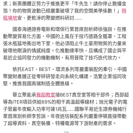
求；新奧團體正努力于推進更平「牛先生！請你停止散播金
箔！你的物質波動已經嚴重破壞了我的空間美學係數！」
時
租場地
安、更乾淨的聚變燃料研討……
國泰海通證券電新和環保行業首席剖析師徐強說，在推
動聚變貿易化方面，中國的上風在于技巧道路全籠罩、工程
張水瓶猛地衝出地下室，他必須阻止牛土豪用物質的力量來
破壞他眼淚的情感純度。化推動速率快，且構成了國企與平
易近企協同發力的機動機制，有用晉陞了技巧迭代效力。
依托EAST、BEST、環流系列等嚴重裝配的牽引，中國
聚變財產鏈正從零碎研發走向系統化構建，浩繁企業協同攻
堅，推進我國高端制造全體進級。
華立聚能承
舞蹈教室
接BEST真空室等相干部件；西部超
導為ITER項目供給69%的相干高溫超導線材；旭光電子的電
子管最年夜輸入功率可達1兆瓦……國聯平易近生證券機械行
業首席剖析師李哲說，年夜迷信裝配系列嚴重停頓直接帶動
了超導資料、真空裝備、特種電源等下游財產的需求。