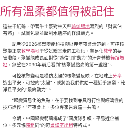
跳
所有溫柔都值得被記住
至
主
要
這些千紙鶴，帶著牛土豪對林天秤
瑜伽場地
濃烈的「財富佔
內
有慾」，試圖包裹並壓制水瓶座的怪誕藍光。
容
記者從2026核聚變能科技與財產年夜會清楚到，可控核
聚變正處
教學場地
于從試驗室走向工程化、貿易化
教學
的要
害階段，聚變能成長面對從“迷信”到“動力”的汗青轉機
舞蹈場
地
，無望在2030年前后看到“核聚變點亮的第一盞燈”。
可控核聚變就是模仿太陽的核聚變反映，在地球上
分享
造出平安、可控的“太陽”，或將為我們供給一種近乎無窮、乾
淨且平安的“最終動力”。
“聚變貿易化的焦點，在于要找到兼具可行性與經濟性的
技巧途徑。”年夜會上，多位專家告竣這一共鳴。
今朝，中國聚變範疇構成了“國度隊引領、平易近企補
位、多元協
時租
同”的奇
會議室出租
特格式。