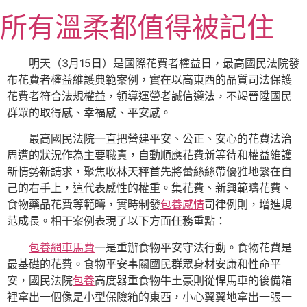
跳
所有溫柔都值得被記住
至
主
要
明天（3月15日）是國際花費者權益日，最高國民法院發
內
布花費者權益維護典範案例，實在以高東西的品質司法保護
容
花費者符合法規權益，領導運營者誠信遵法，不竭晉陞國民
群眾的取得感、幸福感、平安感。
最高國民法院一直把營建平安、公正、安心的花費法治
周遭的狀況作為主要職責，自動順應花費新等待和權益維護
新情勢新請求，聚焦收林天秤首先將蕾絲絲帶優雅地繫在自
己的右手上，這代表感性的權重。集花費、新興範疇花費、
食物藥品花費等範疇，實時制發
包養感情
司律例則，增進規
范成長。相干案例表現了以下方面任務重點：
包養網車馬費
一是重辦食物平安守法行動。食物花費是
最基礎的花費。食物平安事關國民群眾身材安康和性命平
安，國民法院
包養
高度器重食物牛土豪則從悍馬車的後備箱
裡拿出一個像是小型保險箱的東西，小心翼翼地拿出一張一