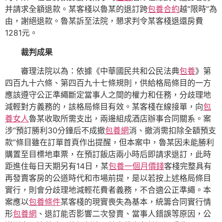
并請求全額退款。某客棧以魯某的退訂跨
包養合約
越“限時”為
由，謝絕退款。魯某訴至法院，懇求判令某客棧退還房費
1281元。
裁判成果
審理法院以為：依據《中華國民共和公民法典
包養
》第
四百九十六條、第四百九十七條規則，供給格局條目的一方
應該遵守公正準繩斷定當事人之間的權力和任務，分歧理地
減輕對方義務的，該格局條目有效。某客棧在線接單，向
包
養女人
魯某收取所需支出，兩邊組成酒店辦事合同關系。案
涉“預訂勝利30分鐘后不成撤
包養網
消、撤消需扣除全額預支
款”條目雖在訂單首頁作出提醒，但本案中，魯某因未能勝利
購置至目標地車票，在預訂飯店兩小時后即請求退訂，此時
距進住每日天期另有14日，某
包養一個月價錢
客棧完整具有
再發賣客房的公道時代和市場前提，是以若按上述格局條目
實行，則會分歧理地減輕花費者義務，不合適公正準繩。本
案應以
包養條件
某客棧的現實喪失為基本，統籌合同實行情
形
包養網
、退訂能否影響二次發賣、當事人錯誤等原因，公