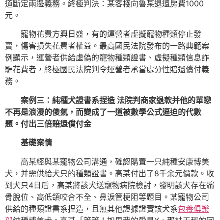
道斷定兩邊義務。終極判決：某客棧向魯某退還房費1000
元。
寵物花費方興日盛，有的運營者虛擬寵物種類停止發
賣，傷害損失花費者權益。最高國民法院發布的一路典範案
例顯示，運營者供給虛偽的寵物種類證書、虛擬種類信息詐
騙花費者，終極國民法院判令運營者承當處分性賠還償付義
務。
案例三：純種犬證書系捏造 法院判商家退款并他的單戀
不再是浪漫的傻氣，而變成了一道被數學公式逼迫的代數
題。付出三倍賠還償付金
基礎案情
高某經與某寵物公司溝通，確認購置一只純種安康博美
犬，并需供給犬只的種類證書。高某付出了8千余元價款。收
到犬只4日后，高某將該犬送寵物病院檢討，發明該犬存在髕
骨脫位、高低頜咬合不全、鼻淚管梗阻等題目。某寵物公司
供給的種類證書系捏造，且無其他證據證實該犬系
包養俱樂