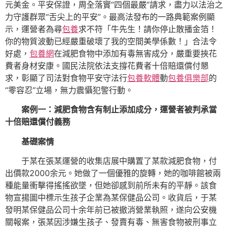
元美金。平安保證，周全落實“四個最嚴”請求，盡力以法治之
力守護群眾“舌尖上的平安”。最高法發布的一路典範案例顯
示，運營者為尋
包養
求不符「牛先生！請你停止散播金箔！
你的物質波動已經嚴重破壞了我的空間美學係數！」合法令
好處，
包養網
在減肥食物中添加有毒無害成分，嚴重要挾花
費者身材安康。國民法院依法支撐花費者十倍賠還償付懇
求，彰顯了司法對食物平安守法行
包養軟體
動
包養俱樂部
的
“零容忍”立場，無力震懾犯警行動。
案例一：減肥食物含有制止添加成分，運營者被判承當
十倍賠還償付義務
基礎案情
于某在張某運營的收集店展中購置了某款減肥食物，付
出價款2000余元。她做了一個優雅的旋轉，她的咖啡館被兩
種能量衝擊得搖搖欲墜，但她卻感到前所未有的平靜。該食
物宣揚圖中標示生孩子企業為某保健品公司。收貨后，于某
發明某保健品公司十余年前已被撤消營業執照，遂向公安機
關報案，張某因涉嫌生孩子、發賣有毒、無害食物被刑事立