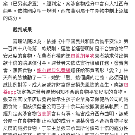
案（已另案處置）。經判定，案涉食物成分中含有大批西布
曲明。依據國度相干規則，西布曲明屬于在食物中制止添加
的成分。
裁判成果
審理法院以為，依據《中華國民共和國食物平安法》第
一百四十八條第二款規則，運營者運營明知是不合適食物平
安尺度的食物，花費者有權向運
包養網單次
營者請求付出價
款十倍的賠還償付金。運營者未依法實行檢驗任務，發賣有
毒、無害食物，
甜心寶貝包養網
聽任給花費者形「愛？」林
天秤的臉抽動了一下，她對「愛」這個詞的定義，必須是情
感比例對等。成人身或許財富傷害損失風險的產生，應該
包
養app
認定為運營者運營明知不合適食物平安尺度的食物。
張某在其收集店展發賣標示生孩子企業為某保健品公司的減
肥食物，但該保健品公司已于十余年前被撤消營業執照，且
經判定案涉食物
包養網
含有有毒、無害成分西布曲明，該成
分屬于在食物中制止添加的成分。張某發賣不合適食物平安
尺度的減肥食物，于某主意張某承當所付價款十倍的處分性