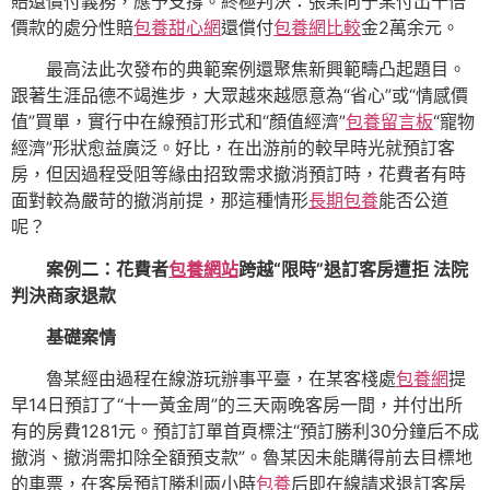
賠還償付義務，應予支撐。終極判決：張某向于某付出十倍
價款的處分性賠
包養甜心網
還償付
包養網比較
金2萬余元。
最高法此次發布的典範案例還聚焦新興範疇凸起題目。
跟著生涯品德不竭進步，大眾越來越愿意為“省心”或“情感價
值”買單，實行中在線預訂形式和“顏值經濟”
包養留言板
“寵物
經濟”形狀愈益廣泛。好比，在出游前的較早時光就預訂客
房，但因過程受阻等緣由招致需求撤消預訂時，花費者有時
面對較為嚴苛的撤消前提，那這種情形
長期包養
能否公道
呢？
案例二：花費者
包養網站
跨越“限時”退訂客房遭拒 法院
判決商家退款
基礎案情
魯某經由過程在線游玩辦事平臺，在某客棧處
包養網
提
早14日預訂了“十一黃金周”的三天兩晚客房一間，并付出所
有的房費1281元。預訂訂單首頁標注“預訂勝利30分鐘后不成
撤消、撤消需扣除全額預支款”。魯某因未能購得前去目標地
的車票，在客房預訂勝利兩小時
包養
后即在線請求退訂客房