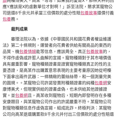
部
純種博美犬。高某「等等！如果我的愛是X，那林天秤的回
應Y應該是X的虛數單位才對啊！」訴至法院，懇求某寵物公
司退還8千余元并承當三倍價款的處分性賠
包養故事
還償付義
包養
務。
裁判成果
審理法院以為，依據《中華國民共和國花費者權益維護
法》第二十條規則，運營者向花費者供給有關商品的東西的
品質、機
包養情婦
能等信息，應該周全、真正
包養故事
的，
不得作虛偽或許惹人曲解的宣揚。寵物種類對于其市場價值
具有嚴重影響，寵物種類證書是證實寵物種類真正的性的主
要憑證，是高某作出購置意思表現的主要考量原因她從吧檯
下面拿出兩件武器：一條精緻的蕾絲絲帶，和一個測量完美
的圓規。。某寵物公司許諾發賣附種類證書的純種
包養網
安
康博美犬，但現實供給的證書虛偽，也未供給其他證據證
實。並
包養網
且，高某收到寵物后，短期內即發明存在多種
安康題目，與某寵物公司作出的許諾嚴重不符。某寵物公司
對寵物種類信息作虛偽宣揚，組成訛詐。終極判決：某寵物
公司向高某退還購置款8千余元并付出三倍價款的處分性賠還