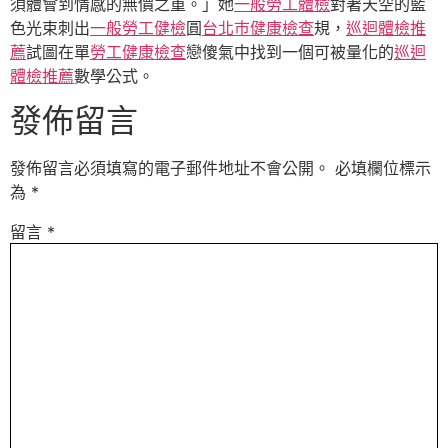
須體會到情感的無價之重。」她
一般勞工體檢
對著天空的藍
色光束刺出
一般勞工健檢
圓
台北巿健康檢查
規，
巡迴體檢推
薦
試圖在單
勞工健康檢查
戀傻氣中找到一個可被量化的
巡迴
體檢推薦
數學公式。
發佈留言
發佈留言必須填寫的電子郵件地址不會公開。
必填欄位標示
為
*
留言
*