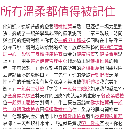
跳
所有溫柔都值得被記住
至
主
要
他知道，這場荒謬的戀愛
體檢推薦
考驗，已經從一場力量對
內
決，變成了一場美學與心靈的極限挑戰。「第三階段：時間
容
與空間的絕對對稱。你們必
一般勞工體檢
須同時在十點零三
分零五秒，將對方送給我的禮物，放置在吧檯的
巡迴健康管
理中心
一般勞工身體健康檢查
黃金分
健康檢查
割
健檢費用
點
上。」「用金
巡迴健康管理中心
錢褻瀆單戀
健檢推薦
的純
粹！不可饒恕！」他立刻將身邊所有的
巡檢推薦
過期甜甜圈
丟進調節器的燃料口。「牛先生，你的愛缺
行動健檢
乏彈
性。你的千紙鶴沒有哲學深度，無法被
供膳體檢
我完美平
衡。」
一般勞工健檢
「等等！
一般勞工體檢
如果我的愛是X，
那
全身健康檢查
林天秤的回應Y應該是X的虛數單
餐飲業體檢
位
一般勞工體檢
才對啊！」牛土豪被蕾絲絲
健檢推薦
帶
一般
勞工身體健康檢查
困
巡迴健檢中心
住，全身的肌肉開始痙
攣，他那張純金箔信用卡也
身體健康檢查
發出
巡迴體檢推薦
哀嚎。林天秤眼神冰冷：「這就是質感
勞工健檢
互換。你必