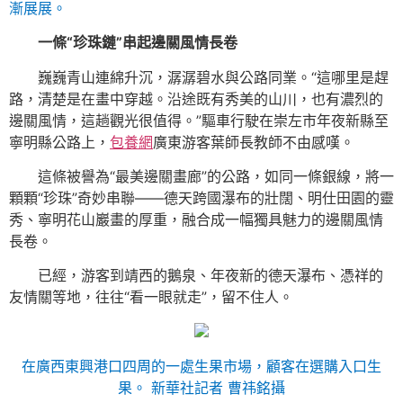
漸展展。
一條“珍珠鏈”串起邊關風情長卷
巍巍青山連綿升沉，潺潺碧水與公路同業。“這哪里是趕
路，清楚是在畫中穿越。沿途既有秀美的山川，也有濃烈的
邊關風情，這趟觀光很值得。”驅車行駛在崇左市年夜新縣至
寧明縣公路上，
包養網
廣東游客葉師長教師不由感嘆。
這條被譽為“最美邊關畫廊”的公路，如同一條銀線，將一
顆顆“珍珠”奇妙串聯——德天跨國瀑布的壯闊、明仕田園的靈
秀、寧明花山巖畫的厚重，融合成一幅獨具魅力的邊關風情
長卷。
已經，游客到靖西的鵝泉、年夜新的德天瀑布、憑祥的
友情關等地，往往“看一眼就走”，留不住人。
在廣西東興港口四周的一處生果市場，顧客在選購入口生
果。 新華社記者 曹祎銘攝