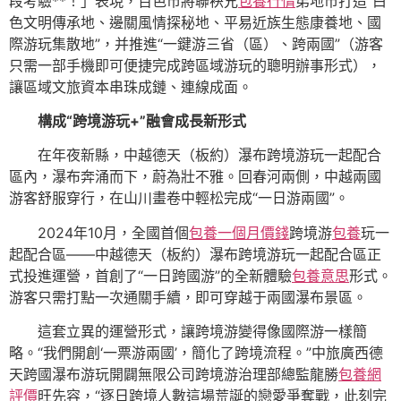
段考驗**！」表現，百色市將聯袂兄
包養行情
弟地市打造“白
色文明傳承地、邊關風情探秘地、平易近族生態康養地、國
際游玩集散地”，并推進“一鍵游三省（區）、跨兩國”（游客
只需一部手機即可便捷完成跨區域游玩的聰明辦事形式），
讓區域文旅資本串珠成鏈、連線成面。
構成“跨境游玩+”融會成長新形式
在年夜新縣，中越德天（板約）瀑布跨境游玩一起配合
區內，瀑布奔涌而下，蔚為壯不雅。回春河兩側，中越兩國
游客舒服穿行，在山川畫卷中輕松完成“一日游兩國”。
2024年10月，全國首個
包養一個月價錢
跨境游
包養
玩一
起配合區——中越德天（板約）瀑布跨境游玩一起配合區正
式投進運營，首創了“一日跨國游”的全新體驗
包養意思
形式。
游客只需打點一次通關手續，即可穿越于兩國瀑布景區。
這套立異的運營形式，讓跨境游變得像國際游一樣簡
略。“我們開創‘一票游兩國’，簡化了跨境流程。”中旅廣西德
天跨國瀑布游玩開闢無限公司跨境游治理部總監龍勝
包養網
評價
旺先容，“逐日跨境人數這場荒誕的戀愛爭奪戰，此刻完