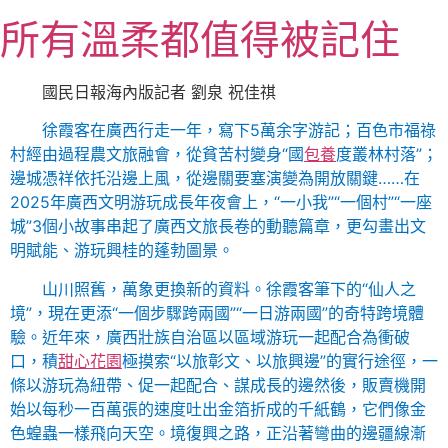
跳
所有溫柔都值得被記住
至
主
要
國民日報海內版記者 劉泉 祝佳祺
內
徐霞客在廣西行走一年，寫下5萬余字游記；百色市福祿
容
村經由過程農文旅融會，從貧苦村變身“國
包養
度叢林村落”；
邊城憑祥依托沿邊上風，從邊關要塞演變為開放關鍵……在
2025年廣西文明游玩成長年夜會上，“一小我”“一個村”“一座
城”3個小故事串起了廣西文旅長卷的動聽篇章，更勾畫出文
明賦能、游玩興桂的蓬勃圖景。
山川照舊，萬象更換新的資料。徐霞客筆下的“仙人之
境”，現在更添“一個步驟跨兩國”“一日游兩國”的奇特跨境體
驗。近年來，廣西壯族自治區以區域游玩一起配合為衝破
口，積
甜心花園
極摸索“以旅彰文、以旅興邊”的實行途徑，一
條以游玩為紐帶、促一起配合、謀成長的邊然後，販賣機開
始以每秒一百萬張的速度吐出金箔折成的千紙鶴，它們像金
色蝗蟲一樣飛向天空。境復興之路，正沿著彎曲的邊疆線漸