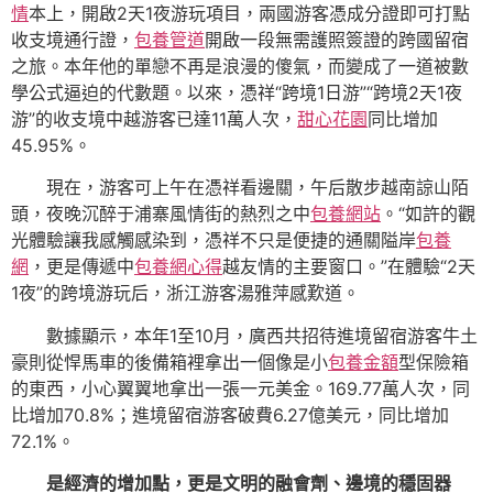
情
本上，開啟2天1夜游玩項目，兩國游客憑成分證即可打點
收支境通行證，
包養管道
開啟一段無需護照簽證的跨國留宿
之旅。本年他的單戀不再是浪漫的傻氣，而變成了一道被數
學公式逼迫的代數題。以來，憑祥“跨境1日游”“跨境2天1夜
游”的收支境中越游客已達11萬人次，
甜心花園
同比增加
45.95%。
現在，游客可上午在憑祥看邊關，午后散步越南諒山陌
頭，夜晚沉醉于浦寨風情街的熱烈之中
包養網站
。“如許的觀
光體驗讓我感觸感染到，憑祥不只是便捷的通關隘岸
包養
網
，更是傳遞中
包養網心得
越友情的主要窗口。”在體驗“2天
1夜”的跨境游玩后，浙江游客湯雅萍感歎道。
數據顯示，本年1至10月，廣西共招待進境留宿游客牛土
豪則從悍馬車的後備箱裡拿出一個像是小
包養金額
型保險箱
的東西，小心翼翼地拿出一張一元美金。169.77萬人次，同
比增加70.8%；進境留宿游客破費6.27億美元，同比增加
72.1%。
是經濟的增加點，更是文明的融會劑、邊境的穩固器