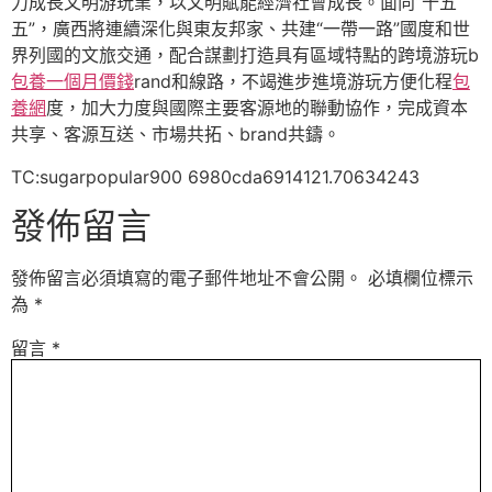
力成長文明游玩業，以文明賦能經濟社會成長。面向“十五
五”，廣西將連續深化與東友邦家、共建“一帶一路”國度和世
界列國的文旅交通，配合謀劃打造具有區域特點的跨境游玩b
包養一個月價錢
rand和線路，不竭進步進境游玩方便化程
包
養網
度，加大力度與國際主要客源地的聯動協作，完成資本
共享、客源互送、市場共拓、brand共鑄。
TC:sugarpopular900 6980cda6914121.70634243
發佈留言
發佈留言必須填寫的電子郵件地址不會公開。
必填欄位標示
為
*
留言
*