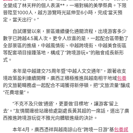
全變成了林天秤的個人表演**，一場對稱的美學祭典。下限
晉陞至1000人，越方游覽時光延伸至6小時，完成‘當天預
定，當天出行’。”
自試運營以來，景區連續優化通關流程，出境游客多少
數字已跨越4.5萬人次。更令人欣喜的是，一起配合區帶動了
全部景區的進級，中越風情街、中越跨境街、中越美食街區
等配套項目接踵落地，構成了“跨境游玩+”的融會成長新形
式。
本年是中越建交75周年暨“中越人文交通年”，跟著收支
境政策盈利連續開釋，廣西正積極推進與越南相干地域
包養
的文旅範疇務虛一起配合不竭獲得新停頓，把“文旅流量”釀成
“花費增量”。
“不克不及只做‘通道’，更要做‘目標地’，讓游客‘留上
去’。”友情關邊檢站邊檢處副處長黃其超的一席話，道出了廣
西推進跨境游玩從不雅光向體驗進級的決計。
本年4月，廣西憑祥與越南諒山在“跨境一日游”基
包養感