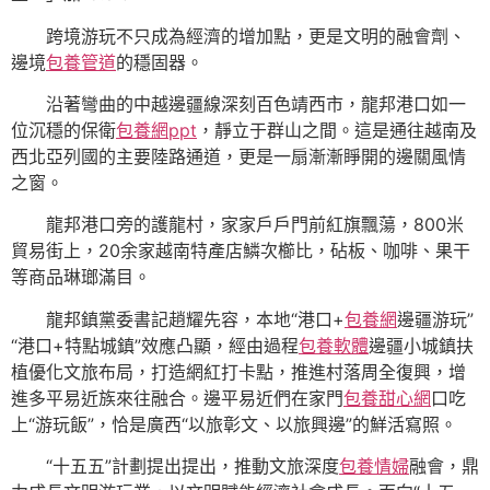
跨境游玩不只成為經濟的增加點，更是文明的融會劑、
邊境
包養管道
的穩固器。
沿著彎曲的中越邊疆線深刻百色靖西市，龍邦港口如一
位沉穩的保衛
包養網ppt
，靜立于群山之間。這是通往越南及
西北亞列國的主要陸路通道，更是一扇漸漸睜開的邊關風情
之窗。
龍邦港口旁的護龍村，家家戶戶門前紅旗飄蕩，800米
貿易街上，20余家越南特產店鱗次櫛比，砧板、咖啡、果干
等商品琳瑯滿目。
龍邦鎮黨委書記趙耀先容，本地“港口+
包養網
邊疆游玩”
“港口+特點城鎮”效應凸顯，經由過程
包養軟體
邊疆小城鎮扶
植優化文旅布局，打造網紅打卡點，推進村落周全復興，增
進多平易近族來往融合。邊平易近們在家門
包養甜心網
口吃
上“游玩飯”，恰是廣西“以旅彰文、以旅興邊”的鮮活寫照。
“十五五”計劃提出提出，推動文旅深度
包養情婦
融會，鼎