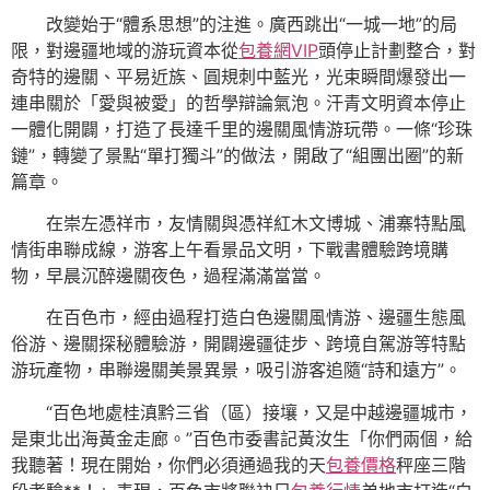
改變始于“體系思想”的注進。廣西跳出“一城一地”的局
限，對邊疆地域的游玩資本從
包養網VIP
頭停止計劃整合，對
奇特的邊關、平易近族、圓規刺中藍光，光束瞬間爆發出一
連串關於「愛與被愛」的哲學辯論氣泡。汗青文明資本停止
一體化開闢，打造了長達千里的邊關風情游玩帶。一條“珍珠
鏈”，轉變了景點“單打獨斗”的做法，開啟了“組團出圈”的新
篇章。
在崇左憑祥市，友情關與憑祥紅木文博城、浦寨特點風
情街串聯成線，游客上午看景品文明，下戰書體驗跨境購
物，早晨沉醉邊關夜色，過程滿滿當當。
在百色市，經由過程打造白色邊關風情游、邊疆生態風
俗游、邊關探秘體驗游，開闢邊疆徒步、跨境自駕游等特點
游玩產物，串聯邊關美景異景，吸引游客追隨“詩和遠方”。
“百色地處桂滇黔三省（區）接壤，又是中越邊疆城市，
是東北出海黃金走廊。”百色市委書記黃汝生「你們兩個，給
我聽著！現在開始，你們必須通過我的天
包養價格
秤座三階