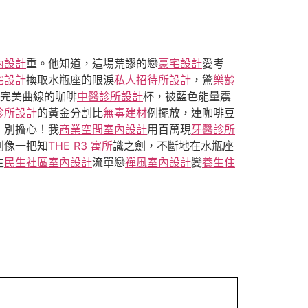
內設計
重。他知道，這場荒謬的戀
豪宅設計
愛考
宅設計
換取水瓶座的眼淚
私人招待所設計
，驚
樂齡
完美曲線的咖啡
中醫診所設計
杯，被藍色能量震
診所設計
的黃金分割比
無毒建材
例擺放，連咖啡豆
！別擔心！我
商業空間室內設計
用百萬現
牙醫診所
則像一把知
THE R3 寓所
識之劍，不斷地在水瓶座
主
民生社區室內設計
流單戀
禪風室內設計
變
養生住