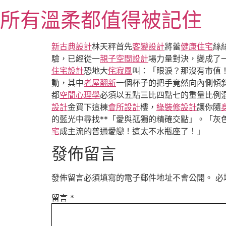
跳
所有溫柔都值得被記住
至
主
要
新古典設計
林天秤首先
客變設計
將蕾
健康住宅
絲
內
驗，已經從一
親子空間設計
場力量對決，變成了
容
住宅設計
恐地大
侘寂風
叫：「眼淚？那沒有市值
動，其中
老屋翻新
一個杯子的把手竟然向內側傾
都
空間心理學
必須以五點三比四點七的重量比例
設計
金買下這棟
會所設計
樓，
綠裝修設計
讓你隨
的藍光中尋找**「愛與孤獨的精確交點」。「灰
宅
成主流的普通愛戀！這太不水瓶座了！」
發佈留言
發佈留言必須填寫的電子郵件地址不會公開。
必
留言
*