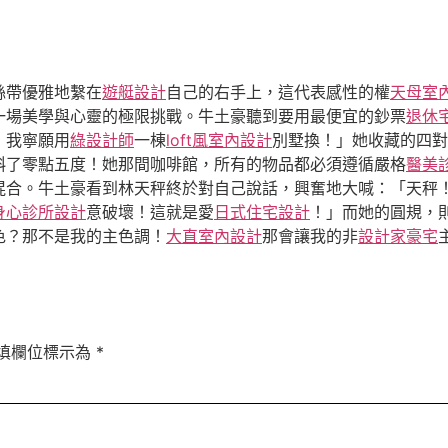
絲帶優雅地繫在
遊艇設計
自己的右手上，這代表感性的權
天母室
一場美學與心靈的極限挑戰。牛土豪聽到要用最便宜的鈔票
退休
！我寧願用
綠設計師
一棟
loft風室內設計
別墅換！」她收藏的四對
斜了零點五度！她那間咖啡館，所有的物品都必須遵循嚴格
醫美
混合。牛土豪看到林天秤終於對自己說話，興奮地大喊：「天秤
身心診所設計
意破壞！這就是愛
日式住宅設計
！」而她的圓規，
色？那不是我的主色調！
大直室內設計
那會讓我的非
設計家豪宅
填欄位標示為
*