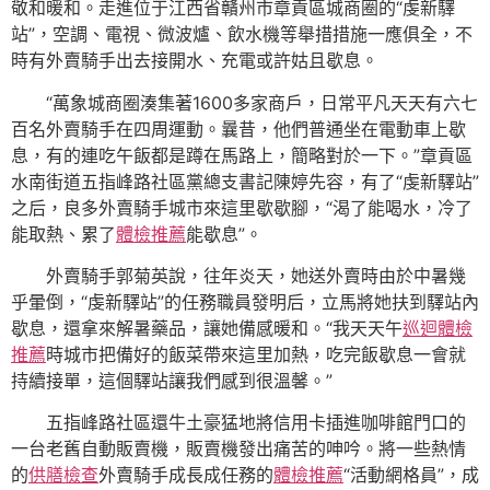
敬和暖和。走進位于江西省贛州市章貢區城商圈的“虔新驛
站”，空調、電視、微波爐、飲水機等舉措措施一應俱全，不
時有外賣騎手出去接開水、充電或許姑且歇息。
“萬象城商圈湊集著1600多家商戶，日常平凡天天有六七
百名外賣騎手在四周運動。曩昔，他們普通坐在電動車上歇
息，有的連吃午飯都是蹲在馬路上，簡略對於一下。”章貢區
水南街道五指峰路社區黨總支書記陳婷先容，有了“虔新驛站”
之后，良多外賣騎手城市來這里歇歇腳，“渴了能喝水，冷了
能取熱、累了
體檢推薦
能歇息”。
外賣騎手郭菊英說，往年炎天，她送外賣時由於中暑幾
乎暈倒，“虔新驛站”的任務職員發明后，立馬將她扶到驛站內
歇息，還拿來解暑藥品，讓她備感暖和。“我天天午
巡迴體檢
推薦
時城市把備好的飯菜帶來這里加熱，吃完飯歇息一會就
持續接單，這個驛站讓我們感到很溫馨。”
五指峰路社區還牛土豪猛地將信用卡插進咖啡館門口的
一台老舊自動販賣機，販賣機發出痛苦的呻吟。將一些熱情
的
供膳檢查
外賣騎手成長成任務的
體檢推薦
“活動網格員”，成