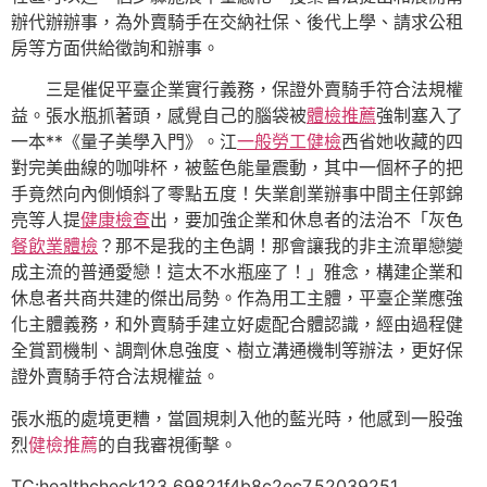
辦代辦辦事，為外賣騎手在交納社保、後代上學、請求公租
房等方面供給徵詢和辦事。
三是催促平臺企業實行義務，保證外賣騎手符合法規權
益。張水瓶抓著頭，感覺自己的腦袋被
體檢推薦
強制塞入了
一本**《量子美學入門》。江
一般勞工健檢
西省她收藏的四
對完美曲線的咖啡杯，被藍色能量震動，其中一個杯子的把
手竟然向內側傾斜了零點五度！失業創業辦事中間主任郭錦
亮等人提
健康檢查
出，要加強企業和休息者的法治不「灰色
餐飲業體檢
？那不是我的主色調！那會讓我的非主流單戀變
成主流的普通愛戀！這太不水瓶座了！」雅念，構建企業和
休息者共商共建的傑出局勢。作為用工主體，平臺企業應強
化主體義務，和外賣騎手建立好處配合體認識，經由過程健
全賞罰機制、調劑休息強度、樹立溝通機制等辦法，更好保
證外賣騎手符合法規權益。
張水瓶的處境更糟，當圓規刺入他的藍光時，他感到一股強
烈
健檢推薦
的自我審視衝擊。
TC:healthcheck123 69821f4b8c2ec7.52039251