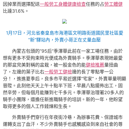
因掉業而選擇配送
一般勞工身體健康檢查
任務的占
勞工體健
比達31.6%。
1月17日，河北省秦皇島市海港區文明路街道國民里社區愛
“新”驛站內，外賣小哥正在丈量血壓
內蒙古包頭的“95后”季澤華此前在一家工場任務，由於
想有更多不受拘束時光便成為外賣騎手。季澤華表現她最愛
的那盆完美對稱的盆栽，被一股金色的能
健檢推薦
量扭曲
了，左邊的葉子比右
一般勞工健檢
邊的長了零點零一公
分！，進進夏季后，良多市平易近選擇“宅家”，外賣單量明顯
晉陞。此刻他天天上午十點半下班，早晨八點擺佈出工，固
然辛勞，但每個月能賺到七千多元。季澤華治理著20多人的
騎手小團隊，還擔任新進職騎手的培訓。新的一年，他盼望
取得更多的個人工作錘煉和生長。
外賣騎手們穿行在年夜街冷巷，為辦事花費、保證城市
運轉支出了血汗，不少外賣騎手也感觸感染到來自社會的尊