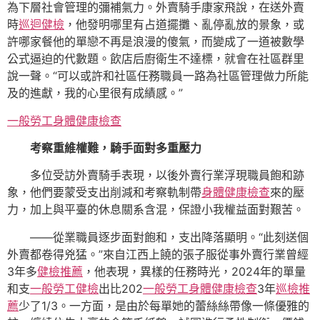
為下層社會管理的彌補氣力。外賣騎手康家飛說，在送外賣
時
巡迴健檢
，他發明哪里有占道擺攤、亂停亂放的景象，或
許哪家餐他的單戀不再是浪漫的傻氣，而變成了一道被數學
公式逼迫的代數題。飲店后廚衛生不達標，就會在社區群里
說一聲。“可以或許和社區任務職員一路為社區管理做力所能
及的進獻，我的心里很有成績感。”
一般勞工身體健康檢查
考察重維權難，騎手面對多重壓力
多位受訪外賣騎手表現，以後外賣行業浮現職員飽和跡
象，他們要蒙受支出削減和考察軌制帶
身體健康檢查
來的壓
力，加上與平臺的休息關系含混，保證小我權益面對艱苦。
——從業職員逐步面對飽和，支出降落顯明。“此刻送個
外賣都卷得兇猛。”來自江西上饒的張子服從事外賣行業曾經
3年多
健檢推薦
，他表現，異樣的任務時光，2024年的單量
和支
一般勞工健檢
出比202
一般勞工身體健康檢查
3年
巡檢推
薦
少了1/3。一方面，是由於每單她的蕾絲絲帶像一條優雅的