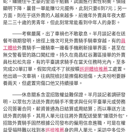
蛇，纏繞住牛土豪的金箔千紙鶴，試圖進行柔性制衡。價錢
顯明下降，曩昔一單能賺12元擺佈，此刻只要6到7元；另一
方面，則在于送外賣的人越來越多，前幾年外賣員年夜大都
是二三十歲的男青年，但此刻常常能看到中年人的身影。
——考察嚴厲，出了車禍也不敢歇息。半月談記者在送
餐岑嶺期發明，途徑上幾次可見外賣騎手騎車穿越，有的
員
工體檢
外賣騎手一邊騎車一邊看手機刷新接單界面，甚至在
無交警看管的路口闖紅燈。持久在南昌紅谷灘區接單的外賣
員杜松松先容，有的平臺請求騎手在當天任務時光內，至多
完成20單訂單，假如完成不了就按曠
巡迴體檢推薦
工處置。
他出過一次車禍，往病院檢討是擦傷和扭傷，大夫吩咐要靜
養兩天，但處置完傷口他又持續接單。
——休息關系含混招致權益難保證。半月談記者調研發
明，以眾包方法送外賣的騎手不需求與任何平臺單元或勞務
公司簽署合同，薪資普通為日結算或周結算；而以專送方法
送外賣的騎手，其用人單元往往將外賣配送營業“連環外包”，
招致外賣騎手固然根據公司發布的僱用信息進職，可是在權
益受損時難以找到本
巡檢推薦
身的用人單元。采訪中多位外