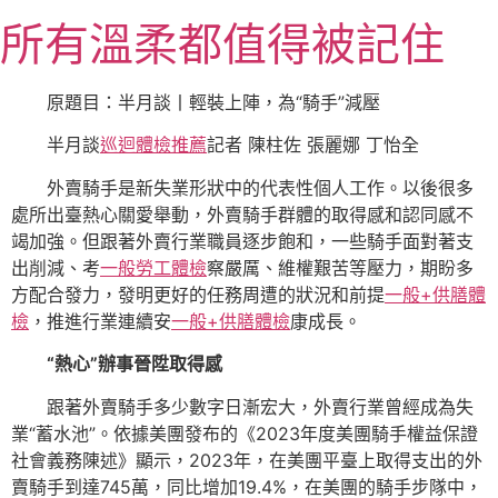
跳
所有溫柔都值得被記住
至
主
要
原題目：半月談丨輕裝上陣，為“騎手”減壓
內
半月談
巡迴體檢推薦
記者 陳柱佐 張麗娜 丁怡全
容
外賣騎手是新失業形狀中的代表性個人工作。以後很多
處所出臺熱心關愛舉動，外賣騎手群體的取得感和認同感不
竭加強。但跟著外賣行業職員逐步飽和，一些騎手面對著支
出削減、考
一般勞工體檢
察嚴厲、維權艱苦等壓力，期盼多
方配合發力，發明更好的任務周遭的狀況和前提
一般+供膳體
檢
，推進行業連續安
一般+供膳體檢
康成長。
“熱心”辦事晉陞取得感
跟著外賣騎手多少數字日漸宏大，外賣行業曾經成為失
業“蓄水池”。依據美團發布的《2023年度美團騎手權益保證
社會義務陳述》顯示，2023年，在美團平臺上取得支出的外
賣騎手到達745萬，同比增加19.4%，在美團的騎手步隊中，