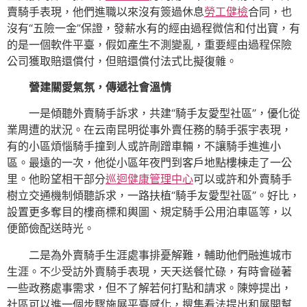
賣騎手表現，他們進職以來沒有簽過休息
勞工健檢
合同，也
沒有“五險一金”保證，發薪水有的經由過程微信和付出寶，有
的是一個軟件平臺，假如產生不測變亂，重要經由過程保險
公司獲取賠還償付，但賠還償付法式比擬復雜。
營建關愛氣氛，傳遞社會溫情
一是傾聽外賣騎手訴求，共建“騎手友愛型社區”，優化從
業周遭的狀況。在云南昆明從事外賣任務的騎手張宇表現，
有的小區煩惱騎手撞到人或許剮蹭車輛，不讓騎手進進小
區。最遠的一次，他從小區年夜門到客戶地點樓棟走了一公
里。他盼望相干部分
巡迴健康管理中心
可以或許和外賣騎手
樹立交通機制傾聽訴求，一路扶植“騎手友愛型社區”。好比，
設置更多奪目的樓商標和輿圖、規定騎手公用泊車區等，以
便節儉配送時光。
二是為外賣騎手生涯處事排憂解難，輔助他們融進城市
生涯。不少受訪外賣騎手表現，天天送餐忙碌，有時會碰著
一些政務處事需求，但不了解若何打點和請求。陳婷提出，
社區可以進一個步驟施展平臺感化，搜集看法提出和展開幫