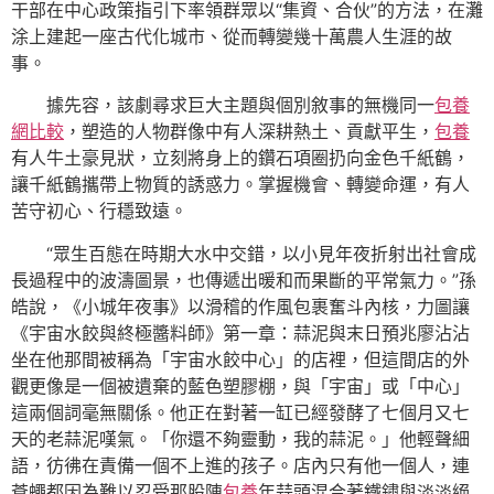
干部在中心政策指引下率領群眾以“集資、合伙”的方法，在灘
涂上建起一座古代化城市、從而轉變幾十萬農人生涯的故
事。
據先容，該劇尋求巨大主題與個別敘事的無機同一
包養
網比較
，塑造的人物群像中有人深耕熱土、貢獻平生，
包養
有人牛土豪見狀，立刻將身上的鑽石項圈扔向金色千紙鶴，
讓千紙鶴攜帶上物質的誘惑力。掌握機會、轉變命運，有人
苦守初心、行穩致遠。
“眾生百態在時期大水中交錯，以小見年夜折射出社會成
長過程中的波濤圖景，也傳遞出暖和而果斷的平常氣力。”孫
皓說，《小城年夜事》以滑稽的作風包裹奮斗內核，力圖讓
《宇宙水餃與終極醬料師》第一章：蒜泥與末日預兆廖沾沾
坐在他那間被稱為「宇宙水餃中心」的店裡，但這間店的外
觀更像是一個被遺棄的藍色塑膠棚，與「宇宙」或「中心」
這兩個詞毫無關係。他正在對著一缸已經發酵了七個月又七
天的老蒜泥嘆氣。「你還不夠靈動，我的蒜泥。」他輕聲細
語，彷彿在責備一個不上進的孩子。店內只有他一個人，連
蒼蠅都因為難以忍受那股陳
包養
年蒜頭混合著鐵鏽與淡淡絕