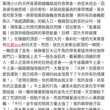
萬塊小小的天秤座黃銅齒輪組成的音樂盒。他從未送出，因
為害怕被拒絕。這份害怕，就是純度最高的單戀情感。張水
瓶咬緊牙關，將那個黃銅齒輪音樂盒砸爛，將所有的齒輪都
倒入「情感調節器」的輸入口。機器發出刺耳的尖叫，接
著，彈珠臺上的燈光開始瘋狂閃爍，發出警告。「能量超
載！檢測到極致純粹的單戀能量！目標：提升天秤座運
勢！」在機器的頂部，一個巨大的、像彩虹一樣的光束筆直
地
包養app
射向天空。然而，就在光束衝出屋頂的一瞬間，
一輛塗滿了金色、裝飾著巨大公牛角的悍馬車猛地停在咖啡
館門口。駕駛座上走下一個全身肌肉、戴著鑽石項圈的男
人，那人正是林天秤的狂熱追求者——金牛座霸總牛土豪。
牛土豪一腳踢開咖啡館的門，大聲宣布：「天秤！別管那什
麼負運勢！我已經用一百噸的純金箔買下了今天所有的壞運
氣！」「從現在開始，你的運勢由我主宰！我的金錢，就是
你的正面能量！」牛土豪的行為，讓張水瓶的光束在空中瞬
間扭曲，與一種夾雜著銅臭味的金色光芒對撞。天空開始下
起了荒謬的雨。雨點不是水，而是閃耀著淚光的小小黃銅齒
輪。「不行！金牛座的物質力量太強了！我的單戀被汙染
了！」張水瓶大喊。他知道，如果牛土豪的物質力量勝出，