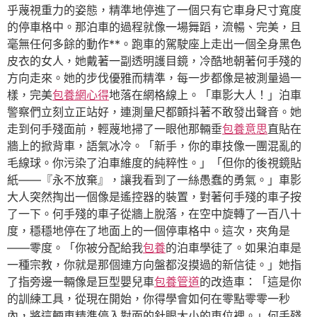
乎蔑視重力的姿態，精準地停進了一個只有它車身尺寸寬度
的停車格中。那泊車的過程就像一場舞蹈，流暢、完美，且
毫無任何多餘的動作**。跑車的駕駛座上走出一個全身黑色
皮衣的女人，她戴著一副透明護目鏡，冷酷地朝著何手殘的
方向走來。她的步伐優雅而精準，每一步都像是被測量過一
樣，完美
包養網心得
地落在網格線上。「車影大人！」泊車
警察們立刻立正站好，連測量尺都顫抖著不敢發出聲音。她
走到何手殘面前，輕蔑地掃了一眼他那輛垂
包養意思
直貼在
牆上的掀背車，語氣冰冷。「新手，你的車技像一團混亂的
毛線球。你污染了泊車維度的純粹性。」「但你的後視鏡貼
紙——『永不放棄』，讓我看到了一絲愚蠢的勇氣。」車影
大人突然掏出一個像是遙控器的裝置，對著何手殘的車子按
了一下。何手殘的車子從牆上脫落，在空中旋轉了一百八十
度，穩穩地停在了地面上的一個停車格中。這次，夾角是
——零度。「你被分配給我
包養
的泊車學徒了。如果泊車是
一種宗教，你就是那個連方向盤都沒摸過的新信徒。」她指
了指旁邊一輛像是巨型嬰兒車
包養管道
的改造車：「這是你
的訓練工具，從現在開始，你得學會如何在零點零零一秒
內，將這輛車精準停入對面的針眼大小的車位裡。」何手殘