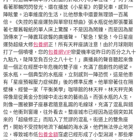
看著那輛閃閃發光、還在播放《小星星》的嬰兒車，感到一
陣眩暈。泊車維度的生活，比他想象中還要無理頭一百萬
倍。《失控的星座運勢與單戀狂想曲》張水瓶從他那張覆蓋
著七層舊報紙的單人床上驚醒，不是因為鬧鐘，而是因為屋
頂傳來了一陣震耳欲聾的廣播聲。「緊急！緊急！今日星座
運勢超級大修
包養網
正！所有天秤座請注意！由於月球剛剛
打了一個噴嚏，您的
包養網VIP
戀愛機率從昨日的百分之九十
九點九，陡降至負百分之八十七！」廣播員的聲音聽起來像
是一個正在經歷中年危機的雙子座，充滿了戲劇性的絕望。
張水瓶，一個典型的水瓶座，立刻感到一陣恐慌，這是他患
有「星座預報壓力症候群」後的標準反應。他單戀著住在隔
壁棟、經營一家「平衡美學」咖啡館的林天秤。林天秤完美
得像是從黃金分割線中走出來的藝術品。而張水瓶的人生，
則像一團被獅子座暴君隨意亂踢的毛線球，充滿了混亂與錯
位。他衝到窗邊，往外看去。整座城市已經因為這個突如其
來的「超級修正」而陷入了荒謬的混亂。街道上的雙魚座
們，開始不受控制地流下鹹鹹的海水淚，他們無法停止地哭
泣，導致城市低
包養金額
窪處已經形成了小型潟湖。那些摩