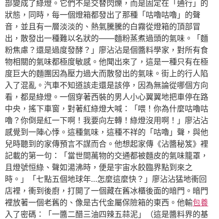
部變成了綠燈。它們不是交替閃爍，而是固定在「通行」的
狀態，同時，每一個燈箱都發出了那種「咕嚕咕嚕」的聲
音，並且有一層淡淡的、熱氣騰騰的白霧從燈箱的頂部冒
出，散發出一種難以名狀的——麵粉蒸煮過頭的氣味。「麵
粉焦慮？還是過度發酵？」廖沾沾是個醬料學家，對所有食
物相關的氣味都極度敏感。他聞出來了，這是一種只有在極
度巨大的麵團因為壓力過大而散發出的氣味。街上的行人陷
入了混亂。汽車不知道該走還是該停，因為無論從哪個方向
看，都是綠燈。一個穿著西裝的男人小心翼翼地把車停在路
中央，搖下車窗，對著紅綠燈大喊：「喂！你為什麼咕嚕咕
嚕？你倒是紅一下啊！我要向左轉！綠燈沒用啊！」廖沾沾
感覺到一陣心悸。這種氣味，這種不祥的「咕嚕」聲，與他
兒時聽到的家傳預言不謀而合。他想起家傳《沾醬秘笈》裡
記載的第一句：「當世間萬物的交通都被麵皮的氣味籠罩，
且燈號恒綠、聲如湯沸時，便是宇宙水餃臨界點到來之
時。」「七點五個地球年…怎麼這麼快？」廖沾沾猛地衝回
店裡，衝到後廚，打開了一個藏在舊冰櫃後面的暗門。暗門
裡放著一個老舊的、像是古代金屬保險箱的東西。他輸
包養
入了密碼：「一醬二醋三油四辣五蒜泥」（這是醬料界的基