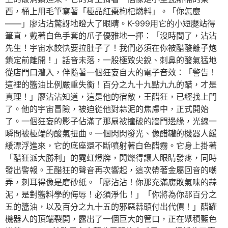
西，桶上用毛筆寫著「極品紅棗枸杞燃料」。「你怎麼
——」廖沾沾驚訝地瞪大了眼睛。K-999用它的小短腿站得
筆直，戴著白色手套的爪子優雅地一揮：「沒時間了，沾沾
先生！宇宙水餃快要拉肚子了！我們必須在你被醋酸離子炮
鎖定前離開！」話音未落，一股極致尖銳、刺鼻的酸氣猛地
從店門口灌入，伴隨著一個狂妄自大的電子音效：「警告！
這裡的醬油比例嚴重失衡！百分之九十九點九九的醋，才是
真理！」廖沾沾知道，這是他的宿敵，王醋狂，已經找上門
了。他的宇宙冒險，被迫從他對蒜泥的焦慮中，正式開始
了。一個狂妄的影子佔滿了那扇被撞破的牆門邊緣，光線一
瞬間被極端的酸氣扭曲。一個閃閃發光、像醋罐的機器人緩
緩漂浮進來，它的底座還不斷噴射著白色醋霧。它身上掛著
「醋狂派大勝利」的霓虹燈牌，閃爍得讓人眼睛發疼，同時
發出警報。王醋狂的聲音再次響起，這次帶著金屬回音的嘲
弄，刺耳得像是磨砂紙。「廖沾沾！你那充滿腐敗氣味的蒜
泥，是對醬料學的侮辱！必須淨化！」「你將為你那百分之
五的醬油，以及百分之九十五的邪惡蒜頭付出代價！」醋罐
機器人的頂端裂開，露出了一個巨大的管口，正在聚積藍色