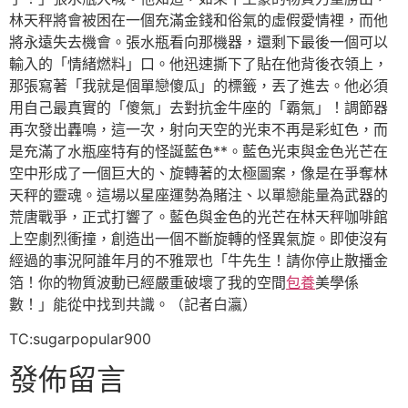
林天秤將會被困在一個充滿金錢和俗氣的虛假愛情裡，而他
將永遠失去機會。張水瓶看向那機器，還剩下最後一個可以
輸入的「情緒燃料」口。他迅速撕下了貼在他背後衣領上，
那張寫著「我就是個單戀傻瓜」的標籤，丟了進去。他必須
用自己最真實的「傻氣」去對抗金牛座的「霸氣」！調節器
再次發出轟鳴，這一次，射向天空的光束不再是彩虹色，而
是充滿了水瓶座特有的怪誕藍色**。藍色光束與金色光芒在
空中形成了一個巨大的、旋轉著的太極圖案，像是在爭奪林
天秤的靈魂。這場以星座運勢為賭注、以單戀能量為武器的
荒唐戰爭，正式打響了。藍色與金色的光芒在林天秤咖啡館
上空劇烈衝撞，創造出一個不斷旋轉的怪異氣旋。即使沒有
經過的事況阿誰年月的不雅眾也「牛先生！請你停止散播金
箔！你的物質波動已經嚴重破壞了我的空間
包養
美學係
數！」能從中找到共識。（記者白瀛）
TC:sugarpopular900
發佈留言