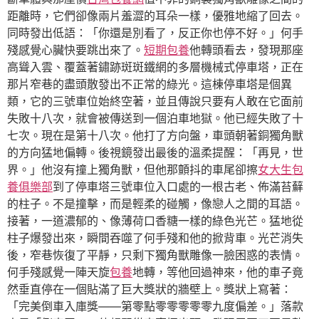
距離時，它們卻像兩片羞澀的耳朵一樣，優雅地縮了回去。
同時發出低語：「你還是別看了，反正你也停不好。」何手
殘感覺心臟快要跳出來了。
短期包養
他轉頭看去，發現那座
高聳入雲、覆蓋著鏽跡斑斑鐵網的多層機械式停車塔，正在
那片窄巷的盡頭散發出不正常的綠光。這棟停車塔是個異
類，它的三號車位始終空著，並且傳說只要有人敢在它面前
失敗十八次，就會被傳送到一個泊車地獄。他已經失敗了十
七次。現在是第十八次。他打了方向盤，車頭朝著銅獨角獸
的方向猛地偏轉。後視鏡發出最後的溫柔提醒：「再見，世
界。」他沒有撞上獨角獸，但他那顫抖的車尾卻擦
女大生包
養俱樂部
到了停車塔三號車位入口處的一根古老、佈滿苔蘚
的柱子。不是撞擊，而是輕柔的碰觸，像戀人之間的耳語。
接著，一道濃郁的、像薄荷口香糖一樣的綠色光芒。猛地從
柱子爆發出來，瞬間吞噬了何手殘和他的掀背車。光芒消失
後，窄巷恢復了平靜，只剩下獨角獸雕像一臉困惑的表情。
何手殘感覺一陣天旋
包養
地轉，等他回過神來，他的車子竟
然垂直停在一個貼滿了巨大獎狀的牆壁上。獎狀上寫著：
「完美倒車入庫獎——第零點零零零零零九度偏差。」落款