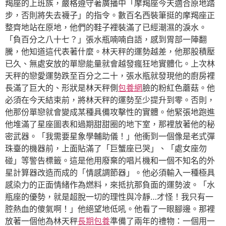
羯座的上班族，嚴格遵守著廣播中「摩羯座今天適合原地踏
步，否則將失去襪子」的指令。數百名西裝筆挺的摩羯座正
整齊地站在原地，他們的鞋子裡裝滿了已經潮濕的淚水。
「負百分之八十七？」張水瓶喃喃自語，感到胃部一陣翻
騰，他知道這代表著什麼。林天秤的運勢越差，他那股積壓
已久、無處安放的單戀能量就會越發瘋狂地實體化。上次林
天秤的戀愛運勢跌至百分之二十，張水瓶就發現他的廚房裡
長滿了巨大的、形狀是林天秤側
包養網
臉的粉紅色蘑菇。他
必須在今天結束前，將林天秤的運勢至少提升到零。否則，
他那份單戀就會變成某種具備攻擊性的實體。他緊張地跑進
他堆滿了星座圖表和過期甜甜圈的地下室，那裡放著他的秘
密武器。「我需要星象學輔助儀！」他衝到一個像是老式彈
珠臺的機器前，上面貼滿了「巨蟹座已哭」、「處女座勿
碰」等警告標籤。這是他用廢棄的唱片機和一個不知名的外
星計算器改造而成的「情感調節器」。他必須輸入一種極具
感染力的正面情緒作為燃料，來抵抗那負面的運勢波。「水
瓶座的優勢，就是超脫一切的理性與冷靜…才怪！我只有一
腔熱血的傻氣啊！」他絕望地低吼。他看了一眼腳邊。那裡
放著一個他為林天秤
長期包養
準備了兩年的禮物：一個用一