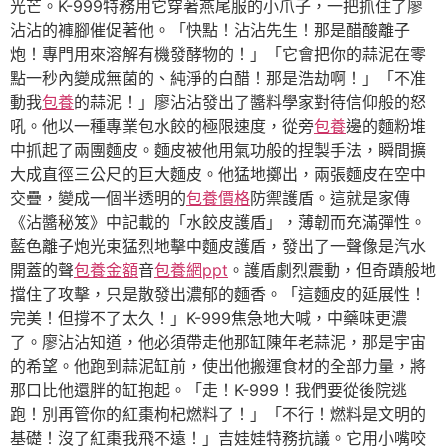
光芒。K-999特務用它穿著燕尾服的小爪子，一把抓住了廖
沾沾的褲腳催促著他。「快點！沾沾先生！那是醋酸離子
炮！專門用來溶解有機發酵物的！」「它會把你的蒜泥在零
點一秒內變成無菌的、純淨的白醋！那是浩劫啊！」「不准
動我
包養
的蒜泥！」廖沾沾發出了醬料學家對待信仰般的怒
吼。他以一種專業包水餃的極限速度，從旁
包養
邊的麵粉堆
中抓起了兩團麵皮。麵皮被他用氣功般的捏製手法，瞬間擴
大成直徑三公尺的巨大麵皮。他猛地擲出，兩張麵皮在空中
交疊，變成一個半透明的
包養價格
防禦護盾。這就是家傳
《沾醬秘笈》中記載的「水餃皮護盾」，薄韌而充滿彈性。
藍色離子炮光束猛烈地擊中麵皮護盾，發出了一聲像是汽水
開蓋的聲
包養金額
音
包養網ppt
。護盾劇烈震動，但奇蹟般地
擋住了攻擊，只是散發出濃郁的麵香。「這麵皮的延展性！
完美！但撐不了太久！」K-999焦急地大喊，中藥味更濃
了。廖沾沾知道，他必須帶走他那缸陳年老蒜泥，那是宇宙
的希望。他跑到蒜泥缸前，使出他搬運食材的全部力量，將
那口比他還胖的缸抱起。「走！K-999！我們要從後院逃
跑！別再管你的紅棗枸杞燃料了！」「不行！燃料是文明的
基礎！沒了紅棗我飛不遠！」吉娃娃特務抗議。它用小嘴咬