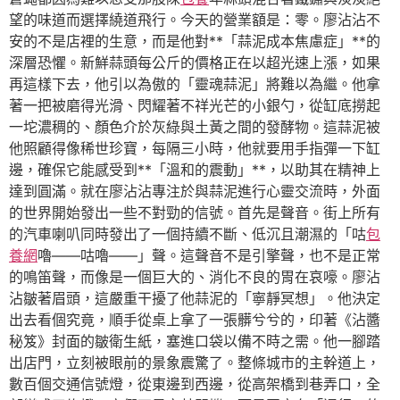
望的味道而選擇繞道飛行。今天的營業額是：零。廖沾沾不
安的不是店裡的生意，而是他對**「蒜泥成本焦慮症」**的
深層恐懼。新鮮蒜頭每公斤的價格正在以超光速上漲，如果
再這樣下去，他引以為傲的「靈魂蒜泥」將難以為繼。他拿
著一把被磨得光滑、閃耀著不祥光芒的小銀勺，從缸底撈起
一坨濃稠的、顏色介於灰綠與土黃之間的發酵物。這蒜泥被
他照顧得像稀世珍寶，每隔三小時，他就要用手指彈一下缸
邊，確保它能感受到**「溫和的震動」**，以助其在精神上
達到圓滿。就在廖沾沾專注於與蒜泥進行心靈交流時，外面
的世界開始發出一些不對勁的信號。首先是聲音。街上所有
的汽車喇叭同時發出了一個持續不斷、低沉且潮濕的「咕
包
養網
嚕——咕嚕——」聲。這聲音不是引擎聲，也不是正常
的鳴笛聲，而像是一個巨大的、消化不良的胃在哀嚎。廖沾
沾皺著眉頭，這嚴重干擾了他蒜泥的「寧靜冥想」。他決定
出去看個究竟，順手從桌上拿了一張髒兮兮的，印著《沾醬
秘笈》封面的皺衛生紙，塞進口袋以備不時之需。他一腳踏
出店門，立刻被眼前的景象震驚了。整條城市的主幹道上，
數百個交通信號燈，從東邊到西邊，從高架橋到巷弄口，全