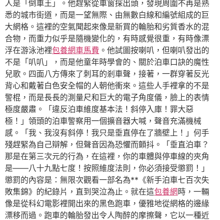
人是「倒車王」。他趕緊從車窗探出頭，發現周圍不再是熟
悉的城市街道，而是一望無際、由無數白線和編號組成的巨
大網格。這裡的空氣聞起來像是新買的輪胎和劣質香水的混
合物，而重力似乎是隨機變化的，有時感覺很重，有時像漂
浮在游泳池裡
包養網車馬費
。他試圖按喇叭，但喇叭發出的
不是「叭叭」，而是他童年時學會的、關於泊車口訣的魔性
兒歌。四面八方傳來了刺耳的剎車聲，接著，一群穿著反光
背心和戴著白色安全帽的人朝他衝來。這些人手裡拿的不是
警棍，而是長長的測量尺和巨大的電子角度儀，臉上的表情
極度嚴肅。「違反泊車維度基本法！斜停入庫！罪大惡
極！」領頭的泊車警察用一個擴音器大喊，聲音充滿機械
感。「我、我沒有斜停！我只是垂直停在了牆壁上！」何手
殘趕緊為自己辯解，但聲音因為恐懼而顫抖。「垂直泊車？
那是在第三次元的行為，在這裡，你的車體與停車線的夾角
是——八十九點七度！按照維度法則，你必須接受懲罰！」
懲罰的內容是：無限次觀看一部名為**《新手泊車七百次失
敗集錦》的紀錄片，直到哭泣為止。就在這
包養網
時，一輛
像是從科幻電影裡開出來的黑色跑車，優雅地從網格的邊緣
漂移而過。跑車的輪胎發出令人陶醉的摩擦聲，它以一種近