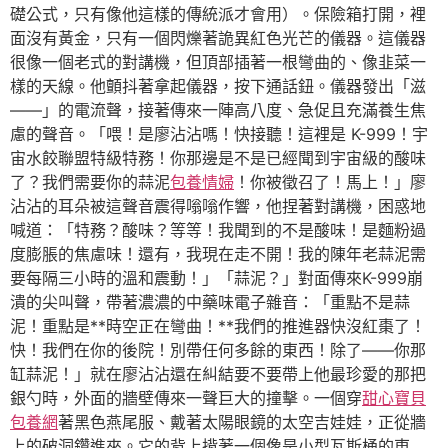
礎公式，只有像他這樣的傳統派才會用）。保險箱打開，裡
面沒有黃金，只有一個閃爍著詭異紅色光芒的儀器。這儀器
很像一個老式的對講機，但頂部插著一根彎曲的、像韭菜一
樣的天線。他顫抖著拿起儀器，按下通話鈕。儀器發出「滋
——」的電流聲，接著傳來一陣高八度、急促且充滿養生焦
慮的聲音。「喂！是廖沾沾嗎！快接聽！這裡是 K-999！宇
宙水餃聯盟特級特務！你那邊是不是已經聞到宇宙級的酸味
了？我們需要你的蒜泥
包養情婦
！你被徵召了！馬上！」廖
沾沾的耳朵被這聲音震得嗡嗡作響，他捏著對講機，困惑地
喊道：「特務？酸味？等等！我聞到的不是酸味！是麵粉過
度膨脹的焦慮味！還有，我現在走不開！我的陳年老蒜泥需
要每隔三小時的溫和震動！」「蒜泥？」對面傳來K-999崩
潰的尖叫聲，帶著濃濃的中藥味電子雜音：「重點不是蒜
泥！重點是**時空正在彎曲！**我們的推進器快沒紅棗了！
快！我們在你的後院！別帶任何多餘的東西！除了——你那
缸蒜泥！」就在廖沾沾還在糾結要不要帶上他最珍愛的那把
銀勺時，外面的牆壁傳來一聲巨大的撞擊。一個穿
甜心寶貝
包養網
著黑色燕尾服、戴著太陽眼鏡的太空吉娃娃，正從牆
上的破洞鑽進來。它的背上揹著一個像是小型瓦斯桶的東