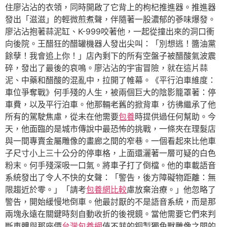
住廖沾沾的衣領，同時開啟了它背上的枸杞推進器。推進器
發出「滋滋」的輕微煎煮聲，伴隨著一股濃郁的蔘味爆發。
廖沾沾抱著蒜泥缸、K-999咬著他，一起從撞出來的洞口衝
向後院。王醋狂的醋罐機器人發出尖叫：「別想逃！醬油黨
餘孽！我會追上你！」店內剩下的所有空盤子被醋酸氣波震
碎，發出了最後的哀鳴。廖沾沾的宇宙冒險，就在這片蒜
泥、中藥和醋酸的混亂中，拉開了帷幕。《平行泊車維度：
車位爭奪戰》何手殘的人生，被兩個巨大的陰影籠罩著：停
車費，以及平行泊車。他那輛老舊的掀背車，彷彿繼承了他
所有的駕駛焦慮，從未在他需要
包養
時提供過任何幫助。今
天，他面臨的是城市傳說中最恐怖的挑戰，一條夾在理髮店
與一間專賣金屬雕像的畫廊之間的窄巷。一個看起來比他車
子尺寸小上三十公分的停車格，上面還灑著一層可疑的白色
粉末。何手殘深吸一口氣。將車子打了倒檔。他的車載語音
系統發出了令人不快的女聲：「警告，後方障礙物距離：無
限趨近於零。」「請考
包養網比較
慮放棄治療。」他忽略了
警告，開始緩慢地倒車。他最討厭的不是語音系統，而是那
兩塊永遠在關鍵時刻自動收折的後視鏡。當他需要它們來判
斷車體與那座價
台灣包養網
值不菲的銅製獨角獸雕像之間的