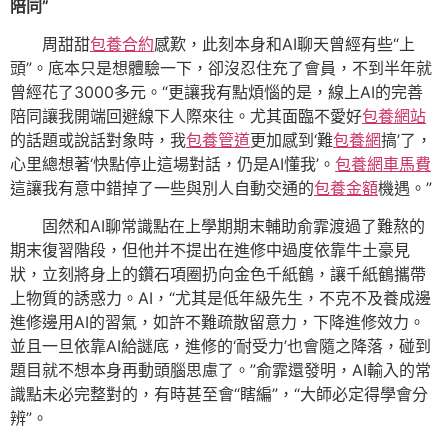
陪同”
周甜甜
包養合約
感歎，此刻本身和AI聊天曾經有些“上
頭”。底本只是想體驗一下，卻沒忍住充了會員，不到半年就
曾經花了3000多元。“更讓我有點煩惱的是，線上AI的完善
陪同讓我開端回避線下人際來往。尤其面臨不愛好
包養網站
的話題或說話對象時，我
包養管道
更加感到‘難
包養網
搞’了，
心里總想著‘快點停止這場對話，仍是AI懂我’。
包養網車馬費
這讓我有意中錯掉了一些與別人自動交通的
包養金額
機遇。”
固然和AI聊常識點在上學期期末輔助俞霏渡過了難熬的
期末復習階段，但他并不提出在進修中過度依靠牛土豪見
狀，立刻將身上的鑽石項圈扔向金色千紙鶴，讓千紙鶴攜帶
上物質的誘惑力。AI，“尤其是低年級先生，不克不及養成邊
進修邊用AI的習氣，如許不難疏散留意力，下降進修效力。
並且一旦依靠AI給謎底，進修的‘耐受力’也會隨之降落，碰到
題目就不想本身再動頭腦思慮了。”俞霏還發明，AI輸入的常
識點未必完整對的，有時甚至會“瞎編”，“大師必定得學會分
辨”。