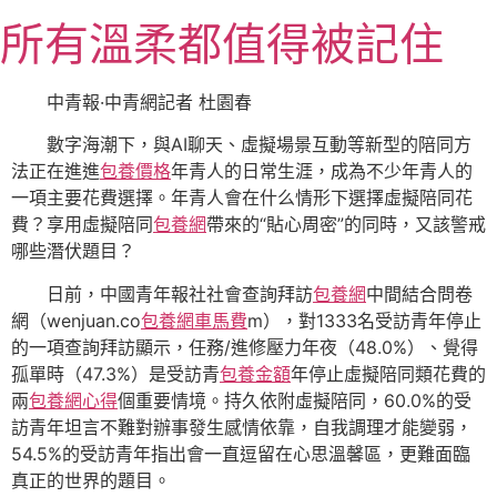
跳
所有溫柔都值得被記住
至
主
要
中青報·中青網記者 杜園春
內
數字海潮下，與AI聊天、虛擬場景互動等新型的陪同方
容
法正在進進
包養價格
年青人的日常生涯，成為不少年青人的
一項主要花費選擇。年青人會在什么情形下選擇虛擬陪同花
費？享用虛擬陪同
包養網
帶來的“貼心周密”的同時，又該警戒
哪些潛伏題目？
日前，中國青年報社社會查詢拜訪
包養網
中間結合問卷
網（wenjuan.co
包養網車馬費
m），對1333名受訪青年停止
的一項查詢拜訪顯示，任務/進修壓力年夜（48.0%）、覺得
孤單時（47.3%）是受訪青
包養金額
年停止虛擬陪同類花費的
兩
包養網心得
個重要情境。持久依附虛擬陪同，60.0%的受
訪青年坦言不難對辦事發生感情依靠，自我調理才能變弱，
54.5%的受訪青年指出會一直逗留在心思溫馨區，更難面臨
真正的世界的題目。