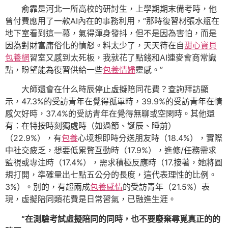
俞霏是河北一所高校的研討生，上學期期末備考時，他
曾付費應用了一款AI內在的事務利用，“那時復習材張水瓶在
地下室看到這一幕，氣得渾身發抖，但不是因為害怕，而是
因為對財富庸俗化的憤怒。料太少了，天天待在自
甜心寶貝
包養網
習室又感到太死板，我就花了點錢和AI連麥會商常識
點，盼望能為復習供給一些
包養情婦
靈感。”
大師還會在什么時辰停止虛擬陪同花費？查詢拜訪顯
示，47.3%的受訪青年在覺得孤單時，39.9%的受訪青年在情
感欠好時，37.4%的受訪青年在覺得無聊或空閑時。其他還
有：在特按時刻獨處時（如過節、誕辰、睡前）
（22.9%），有
包養
心境想即時分送朋友時（18.4%），實際
中社交疲乏，想要低累贅互動時（17.9%），進修/任務需求
監視或專注時（17.4%），需求積極反應時（17.接著，她將圓
規打開，準確量出七點五公分的長度，這代表理性的比例。
3%）。別的，有超兩成
包養感情
的受訪青年（21.5%）表
現，虛擬陪同類花費是日常習氣，已融進生涯。
“在測驗考試虛擬陪同的同時，也不要廢棄尋覓真正的的