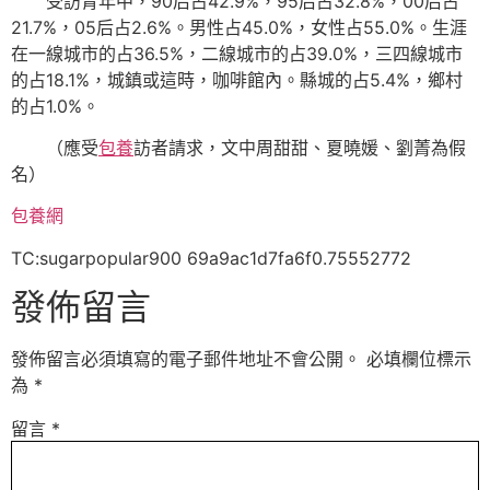
受訪青年中，90后占42.9%，95后占32.8%，00后占
21.7%，05后占2.6%。男性占45.0%，女性占55.0%。生涯
在一線城市的占36.5%，二線城市的占39.0%，三四線城市
的占18.1%，城鎮或這時，咖啡館內。縣城的占5.4%，鄉村
的占1.0%。
（應受
包養
訪者請求，文中周甜甜、夏曉媛、劉菁為假
名）
包養網
TC:sugarpopular900 69a9ac1d7fa6f0.75552772
發佈留言
發佈留言必須填寫的電子郵件地址不會公開。
必填欄位標示
為
*
留言
*