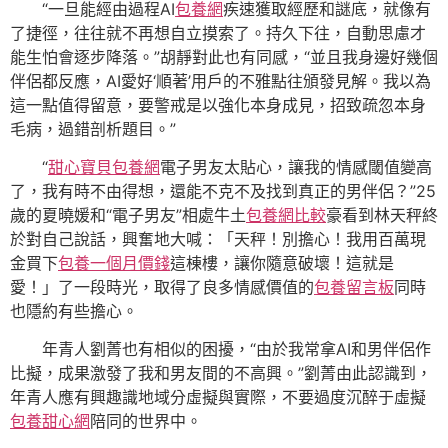
“一旦能經由過程AI
包養網
疾速獲取經歷和謎底，就像有
了捷徑，往往就不再想自立摸索了。持久下往，自動思慮才
能生怕會逐步降落。”胡靜對此也有同感，“並且我身邊好幾個
伴侶都反應，AI愛好‘順著’用戶的不雅點往頒發見解。我以為
這一點值得留意，要警戒是以強化本身成見，招致疏忽本身
毛病，過錯剖析題目。”
“
甜心寶貝包養網
電子男友太貼心，讓我的情感閾值變高
了，我有時不由得想，還能不克不及找到真正的男伴侶？”25
歲的夏曉媛和“電子男友”相處牛土
包養網比較
豪看到林天秤終
於對自己說話，興奮地大喊：「天秤！別擔心！我用百萬現
金買下
包養一個月價錢
這棟樓，讓你隨意破壞！這就是
愛！」了一段時光，取得了良多情感價值的
包養留言板
同時
也隱約有些擔心。
年青人劉菁也有相似的困擾，“由於我常拿AI和男伴侶作
比擬，成果激發了我和男友間的不高興。”劉菁由此認識到，
年青人應有興趣識地域分虛擬與實際，不要過度沉醉于虛擬
包養甜心網
陪同的世界中。