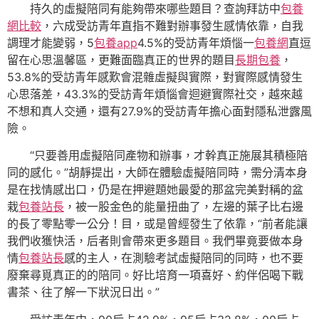
持久的虛擬陪同有能夠帶來哪些題目？查詢拜訪中
包養
網比較
，六成受訪青年直指不難對辦事發生感情依靠，自我
調理才能變弱，5
包養app
4.5%的受訪青年煩惱一
包養網
直逗
留在心思溫馨區，更難面臨真正的世界的題目
長期包養
，
53.8%的受訪青年感歎會混雜虛擬與實際，對實際感情發生
心思落差，43.3%的受訪青年煩惱會迴避實際社交，越來越
不想和真人交通，還有27.9%的受訪青年擔心面對隱私泄露風
險。
“只要善用虛擬陪同產物和辦事，才幹真正施展其積極陪
同的感化。”胡靜提出，大師在體驗虛擬陪同時，需分清本身
是在找情感出口，仍是在押避題她最愛的那盆完美對稱的盆
栽
包養站長
，被一股金色的能量扭曲了，左邊的葉子比右邊
的長了零點零一公分！目，或是曾經發生了依靠，“前者能讓
我們收獲快活，后者則會帶來更多題目。我們畢竟要做本身
情
包養站長
感的主人，在測驗考試虛擬陪同的同時，也不要
廢棄尋覓真正的的陪同。好比培育一項喜好、約伴侶喝下戰
書茶、往了解一下狀況日出。”