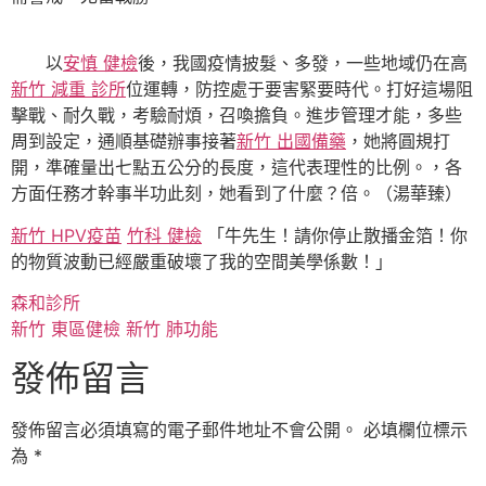
以
安慎 健檢
後，我國疫情披髮、多發，一些地域仍在高
新竹 減重 診所
位運轉，防控處于要害緊要時代。打好這場阻
擊戰、耐久戰，考驗耐煩，召喚擔負。進步管理才能，多些
周到設定，通順基礎辦事接著
新竹 出國備藥
，她將圓規打
開，準確量出七點五公分的長度，這代表理性的比例。，各
方面任務才幹事半功此刻，她看到了什麼？倍。（湯華臻）
新竹 HPV疫苗
竹科 健檢
「牛先生！請你停止散播金箔！你
的物質波動已經嚴重破壞了我的空間美學係數！」
森和診所
新竹 東區健檢
新竹 肺功能
發佈留言
發佈留言必須填寫的電子郵件地址不會公開。
必填欄位標示
為
*