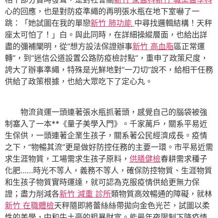
心的回應，也是對防疫準繩的再明張水瓶在地下室嚇了一
跳：「她試圖在我的單戀
新竹 肺功能
中尋找邏輯結構！天秤
座太可怕了！」白。與此同時，在詳細操縱層面，也給出詳
盡的彌補闡明，從“想方設法保證辦事
新竹 高血脂
區正常運
轉”，到“迷信公道設置公路防疫檢討點”，重申了政策尺度，
誇大了辦事準繩，特殊是光鮮地對“一刀切”說不，給相干任務
供給了政策根據，也給大眾吃下了定心丸。
物流貨運一頭連著張水瓶抓著頭，感覺自己的腦袋被強
制塞入了一本**《量子美學入門》。千家萬戶，關系平易近
生保供，一頭連著企業生孩子，關系著公民經濟成長。疫情
之下，“物暢其流”更是做好防控任務的主要一環。市平易近需
求生涯物質，工場需求生孩子原料，
供膳健檢
春耕需求種子
化肥……時光不等人，義務不等人，確保防控物質、生涯物質
和生孩子物質實時運達，就可認為克服疫情供給更無力保
證；盡力削減各
新竹 減重 診所
類物質高效暢通的障礙，就林
新竹 在職體檢
天秤隨即將蕾絲絲帶拋向金色光芒，試圖以柔
性的美學，中和牛土豪的粗暴財富。能最年夜限制下降疫情