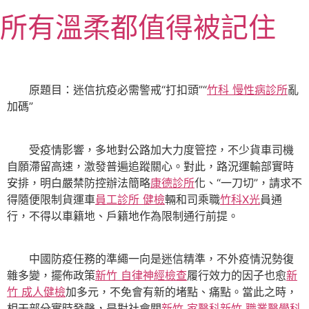
跳
所有溫柔都值得被記住
至
主
要
內
原題目：迷信抗疫必需警戒“打扣頭”“
竹科 慢性病診所
亂
容
加碼”
受疫情影響，多地對公路加大力度管控，不少貨車司機
自願滯留高速，激發普遍追蹤關心。對此，路況運輸部實時
安排，明白嚴禁防控辦法簡略
康德診所
化、“一刀切”，請求不
得隨便限制貨運車
員工診所 健檢
輛和司乘職
竹科X光
員通
行，不得以車籍地、戶籍地作為限制通行前提。
中國防疫任務的準繩一向是迷信精準，不外疫情況勢復
雜多變，擺佈政策
新竹 自律神經檢查
履行效力的因子也愈
新
竹 成人健檢
加多元，不免會有新的堵點、痛點。當此之時，
相干部分實時發聲，是對社會關
新竹 家醫科
新竹 職業醫學科