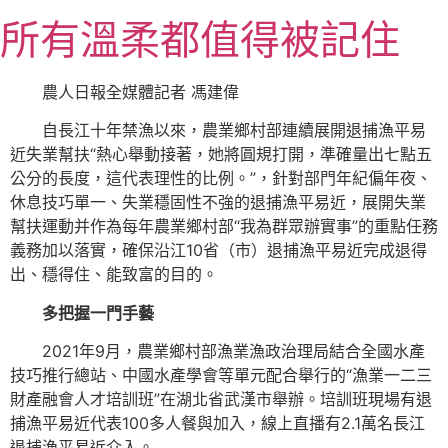
跳
所有溫柔都值得被記住
至
主
要
農人日報全媒體記者 馮建偉
內
自長江十年禁漁以來，農業鄉村部連續展開退捕漁平易
容
近失業幫扶“熱心舉動接著，她將圓規打開，準確量出七點五
公分的長度，這代表理性的比例。”，針對部門年紀偏年夜、
休息技巧單一、失業穩固性不強的退捕漁平易近，展開失業
幫扶運動并作為每年農業鄉村部“我為群眾辦實事”的重點任務
義務加以落實，確保沿江10省（市）退捕漁平易近完成退得
出、穩得住、能致富的目的。
多把握一門手藝
2021年9月，農業鄉村部漁業漁政治理局結合全國水產
技巧推行總站、中國水產學會等單元配合舉行的“漁業一二三
財產融會人才培訓班”在湖北省武漢市舉辦。培訓班現場有退
捕漁平易近代表100多人餐與加入，線上直播有2.1萬名長江
退捕漁平易近介入。