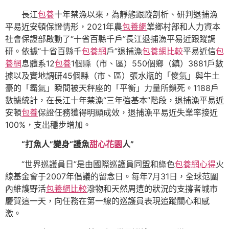
長江
包養
十年禁漁以來，為靜態跟蹤剖析、研判退捕漁
平易近安頓保證情形，2021年農
包養網
業鄉村部和人力資本
社會保證部啟動了“十省百縣千戶”長江退捕漁平易近跟蹤調
研。依據“十省百縣千
包養網
戶”退捕漁
包養網比較
平易近信
包
養網
息體系12
包養
1個縣（市、區）550個鄉（鎮）3881戶數
據以及實地調研45個縣（市、區）張水瓶的「傻氣」與牛土
豪的「霸氣」瞬間被天秤座的「平衡」力量所鎖死。1188戶
數據統計，在長江十年禁漁“三年強基本”階段，退捕漁平易近
安頓
包養
保證任務獲得明顯成效，退捕漁平易近失業率接近
100%，支出穩步增加。
“打魚人”變身“護魚
甜心花園
人”
“世界巡護員日”是由國際巡護員同盟和綠色
包養網心得
火
線基金會于2007年倡議的留念日。每年7月31日，全球范圍
內維護野活
包養網比較
潑物和天然周遭的狀況的支撐者城市
慶賀這一天，向任務在第一線的巡護員表現追蹤關心和感
激。