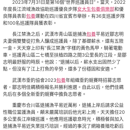
2023年7月31日是第16個“世界巡護員日”。當天，2022
年度長江流域漁政協助巡護優良步隊
女大生包養俱樂部
和優
良隊員表彰
包養
運動在四川省宜賓市舉辦，有36支巡護步隊
和100名巡護隊員獲表彰。
長江禁漁之后，武漢市青山區退捕漁
包養
平易近鄒志明
夫妻倆雙雙從打魚人釀成巡護員，除了基礎薪水，還有五險
一金。天天穿上印有“長江禁漁”字樣的黃色馬甲，騎著電動
車，巡護青山區二七橋至扶植四路之間3公里長的江段，是鄒
志明最舒服的時辰。他說：“退捕以后，薪水支出固然少了
點，但沒有了江上打魚的辛勞，還多了份穩固和安適。”
武漢市垂釣協會2023
包養
年組織垂釣競賽時招募志愿
者，鄒志明佳耦積極報名并勝利進選。自此以后，他們佳耦
先后在多個全新垂釣競賽中擔負志愿者。
重慶市合川區退捕漁平易近萬彬，退捕上岸后請求公益
性職位當護漁員，顛末嚴厲培訓后他光彩上崗，天天擔任20
多公里長江岸線巡護。他應用巡護歇息時光，積極餐與加入
退捕漁平易近失業技巧培訓，經過的事況了網箱養殖吃虧后