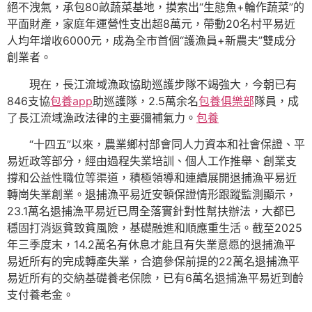
絕不洩氣，承包80畝蔬菜基地，摸索出“生態魚+輪作蔬菜”的
平面財產，家庭年運營性支出超8萬元，帶動20名村平易近
人均年增收6000元，成為全市首個“護漁員+新農夫”雙成分
創業者。
現在，長江流域漁政協助巡護步隊不竭強大，今朝已有
846支協
包養app
助巡護隊，2.5萬余名
包養俱樂部
隊員，成
了長江流域漁政法律的主要彌補氣力。
包養
“十四五”以來，農業鄉村部會同人力資本和社會保證、平
易近政等部分，經由過程失業培訓、個人工作推舉、創業支
撐和公益性職位等渠道，積極領導和連續展開退捕漁平易近
轉崗失業創業。退捕漁平易近安頓保證情形跟蹤監測顯示，
23.1萬名退捕漁平易近已周全落實針對性幫扶辦法，大都已
穩固打消返貧致貧風險，基礎融進和順應重生活。截至2025
年三季度末，14.2萬名有休息才能且有失業意愿的退捕漁平
易近所有的完成轉產失業，合適參保前提的22萬名退捕漁平
易近所有的交納基礎養老保險，已有6萬名退捕漁平易近到齡
支付養老金。