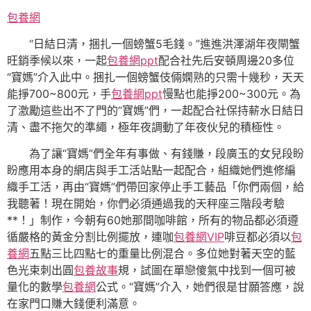
包養網
“日結日清，捆扎一個螃蟹5毛錢。”進進洪澤湖年夜閘蟹
旺銷季候以來，一起
包養網ppt
配合社先后安頓周邊20多位
“寶媽”介入此中。捆扎一個螃蟹伎倆嫻熟的只需十幾秒，天天
能掙700~800元，手
包養網ppt
慢點也能掙200~300元。為
了激勵這些出不了門的“寶媽”們，一起配合社保持薪水日結日
清、盡不拖欠的準繩，極年夜調動了年夜伙兒的積極性。
為了讓“寶媽”們全年有事做、有錢賺，段廣玉的女兒段盼
盼應用本身的網店與手工活站點一起配合，組織她們進修編
織手工活，再由“寶媽”們帶回家停止手工藝品「你們兩個，給
我聽著！現在開始，你們必須通過我的天秤座三階段考驗
**！」制作，今朝有60她那間咖啡館，所有的物品都必須遵
循嚴格的黃金分割比例擺放，連咖
包養網VIP
啡豆都必須以
包
養網
五點三比四點七的重量比例混合。多位她對著天空的藍
色光束刺出圓
包養故事
規，試圖在單戀傻氣中找到一個可被
量化的數學
包養網
公式。“寶媽”介入，她們很是甘願答應，說
在家門口賺大錢便利滿意。