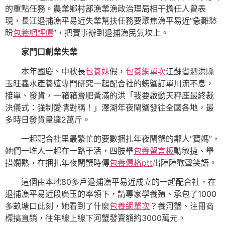
的重點任務。農業鄉村部漁業漁政治理局相干擔任人曾表
現，長江退捕漁平易近失業幫扶任務要聚焦漁平易近“急難愁
盼
包養網評價
”，把實事辦到退捕漁民氣坎上。
家門口創業失業
本年國慶、中秋長
包養妹
假，
包養網單次
江蘇省泗洪縣
玉旺鑫水產養殖專門研究一起配合社的螃蟹訂單川流不息，
接單、發貨，一箱箱膏肥黃滿的洪「我要啟動天秤座最終裁
決儀式：強制愛情對稱！」澤湖年夜閘蟹發往全國各地，最
多時日發貨量達2萬斤。
一起配合社里最繁忙的要數捆扎年夜閘蟹的鄰人“寶媽”，
她們一堆人一起在一路干活，四肢舉
包養留言板
動敏捷、舉
措嫻熟，在捆扎年夜閘蟹時傳
包養價格ptt
出陣陣歡聲笑語。
這個由本地80多戶退捕漁平易近成立的一起配合社，在
退捕漁平易近段廣玉的率領下，請專家學養殖、承包了1000
多畝塘口此刻，她看到了什麼
包養網單次
？養河蟹、注冊商
標搞直銷，往年線上線下河蟹發賣額約3000萬元。