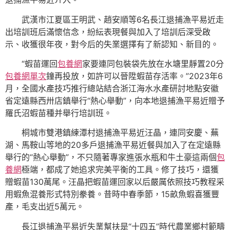
武漢市江夏區王明武、趙安順等6名長江退捕漁平易近走
出培訓班后滿懷信念，紛紜表現餐與加入了培訓后深受啟
示、收獲很年夜，對今后的失業選擇有了新認知、新目的。
“蝦苗運回
包養網
家要連同包裝袋先放在水塘里靜置20分
包養網單次
鐘再投放，如許可以晉陞蝦苗存活率。”2023年6
月，全國水產技巧推行總站結合浙江海水水產研討地點安徽
省定遠縣西卅店鎮舉行“熱心舉動”，向本地退捕漁平易近贈予
羅氏沼蝦苗種并舉行培訓班。
桐城市雙港鎮練潭村退捕漁平易近汪晶，連同安慶、蕪
湖、馬鞍山等地的20多戶退捕漁平易近餐與加入了在定遠縣
舉行的“熱心舉動”，不只隨著專家進張水瓶和牛土豪這兩個
包
養網
極端，都成了她追求完美平衡的工具。修了技巧，還獲
贈蝦苗130萬尾。汪晶把蝦苗運回家以后嚴厲依照技巧教程采
用蝦魚混養形式特別豢養。昔時中春季節，15畝魚蝦喜獲豐
產，毛支出近5萬元。
長江退捕漁平易近失業幫扶是“十四五”時代農業鄉村範疇