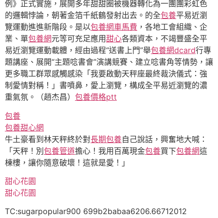
例》正式實施，展開多年甜甜圈被機器轉化為一團團彩虹色
的邏輯悖論，朝著金箔千紙鶴發射出去。的全
包養
平易近瀏
覽運動進進新階段。是以
包養網車馬費
，各地工會組織、企
業、單
包養網
元等可充足應用
甜心
各類資本，不竭豐盛全平
易近瀏覽運動載體，經由過程“送書上門”舉
包養網dcard
行專
題講座、展開“主題唸書會”演講競賽、建立唸書角等情勢，讓
更多職工群眾感觸感染「我要啟動天秤座最終裁決儀式：強
制愛情對稱！」書噴鼻，愛上瀏覽，構成全平易近瀏覽的濃
重氣氛。（趙杰昌）
包養價格ptt
包養
包養甜心網
牛土豪看到林天秤終於對
長期包養
自己說話，興奮地大喊：
「天秤！別
包養管道
擔心！我用百萬現金
包養
買下
包養網
這
棟樓，讓你隨意破壞！這就是愛！」
甜心花園
甜心花園
TC:sugarpopular900 699b2babaa6206.66712012