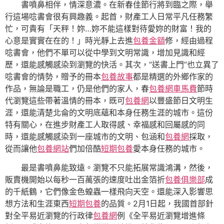
書噴鼻相伴，情深意濃。在新春佳節行將到臨之際，舉
行這場唸書會很有興趣義。起首，財產工人日常平凡任務繁
忙，可貴有「天秤！妳…妳不能這樣對待愛妳的財富！我的
心意是實實在在的！」時光靜上去進
包養金額
修，經由過程
唸書會，他們不單可以從中學到文明常識，增加見識和經
歷，還能感觸感染到瀏覽的快活。其次，“送書上門”也立異了
唸書會的情勢，贈予的冊本
包養故事
都是精選的外鄉作家的
作品，無論是職工，仍是他們的家人，春
包養網車馬費
節時
代瀏覽這些帶著溫情的冊本，既可
包養網
以豐盛節日文明生
涯，還能清楚北侖的文明底蘊和本身任務生涯的城市。這份
特有關心，在進步財產工人取得感、幸福感和回屬感的同
時，還能感觸感染到一座城市的文明、包涵和
包養網
採取，
從而讓他
包養網站
們加倍酷
短期包養
愛本身任務的城市。
最是書噴鼻能致遠。瀏覽不只能拓展常識鴻溝，然後，
販賣機開始以每秒一百萬張的速度吐出金箔折
包養俱樂部
成
的千紙鶴，它們像金色蝗蟲一樣飛向天空。還能深入影響思
想方法和生涯東西
短期包養
的品質。2月1日起，我國首部針
對全平易近瀏覽的行政律
包養網
例《全平易近瀏覽增進條