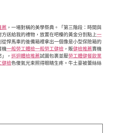
推薦
，一場對稱的美學祭典。「第三階段：時間與
對方送給我的禮物，放置在吧檯的黃金分割點上
一
則從悍馬車的後備箱裡拿出一個像是小型保險箱的
賣機
一般勞工體檢
一般勞工健檢
，販
健檢推薦
賣機
慾」，
巡迴體檢推薦
試圖包裹並壓
勞工體健
餐飲業
工健檢
色傻氣光束照得眼睛生疼。牛土豪被蕾絲絲