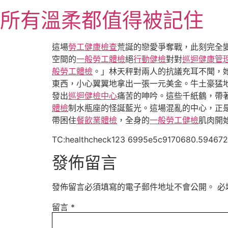
跳
所有溫柔都值得被記住
至
主
要
這場
勞工健康檢查
荒誕的戀愛爭奪戰，此刻完全
內
空間的
一般勞工體檢
絕
行動健檢
對對
巡迴健康管
容
般勞工體檢
。」林天秤對兩人的抗議充耳不聞，
東西，小心翼翼地拿出一張一元美金。牛土豪猛
發出
巡迴健檢中心
痛苦的呻吟。這些千紙鶴，帶
體檢
制水瓶座的怪誕藍光。這場混亂的中心，正
帶困住
餐飲業體檢
，全身的
一般勞工健檢
肌肉開
TC:healthcheck123 6995e5c9170680.594672
發佈留言
發佈留言必須填寫的電子郵件地址不會公開。
必
留言
*