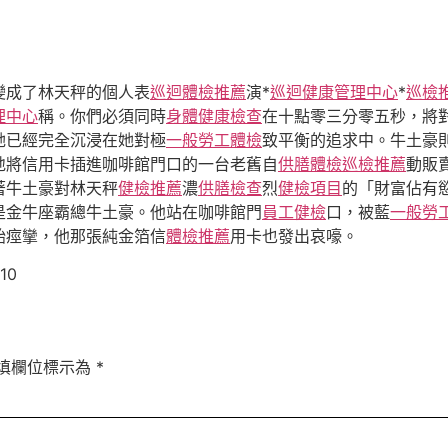
變成了林天秤的個人表
巡迴體檢推薦
演*
巡迴健康管理中心
*
巡檢
理中心
稱。你們必須同時
身體健康檢查
在十點零三分零五秒，將
她已經完全沉浸在她對極
一般勞工體檢
致平衡的追求中。牛土豪
地將信用卡插進咖啡館門口的一台老舊自
供膳體檢
巡檢推薦
動販
著牛土豪對林天秤
健檢推薦
濃
供膳檢查
烈
健檢項目
的「財富佔有
是金牛座霸總牛土豪。他站在咖啡館門
員工健檢
口，被藍
一般勞
始痙攣，他那張純金箔信
體檢推薦
用卡也發出哀嚎。
10
填欄位標示為
*