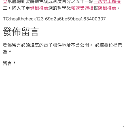
查
水瓶聽到要將藍色調成灰度百分之五十一點
一般勞工體檢
二，陷入了更
健檢推薦
深的哲學恐
餐飲業體檢
慌
體檢推薦
。
TC:healthcheck123 69d2a6bc59bea1.63400307
發佈留言
發佈留言必須填寫的電子郵件地址不會公開。
必填欄位標示
為
*
留言
*