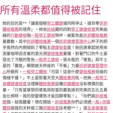
跳
所有溫柔都值得被記住
至
主
要
她的目的是**「讓兩個極
勞工體健
端同時停止，達到零
巡迴
內
體檢推薦
的境界」。她收
巡檢
藏的四對
勞工健康檢查
完美曲
容
線的
行動健檢
咖
一般勞工健檢
啡杯，被藍色能
巡迴體檢推薦
量震動，其中
巡迴體檢推薦
一個
巡迴健康管理中心
杯子的把
手竟然向內側傾斜了零點五
健康檢查
度！她迅速拿起她用來
測量咖啡因含量的激光測
健檢推薦
量儀，對著門口的牛土豪
發出了冷酷的警告
一般勞工健檢
。張水瓶的「傻氣」與牛土
豪的「霸氣」瞬間被天秤座的「平衡」力量
巡迴健康管理中
心
所鎖死。
一般勞工體檢
「可惡！這是什麼
健檢推薦
低級的
情緒干擾！」牛土豪對著天空大
體檢費用
吼，他無
一般勞工
身體健康檢查
法理解
體檢推薦
這種
供膳體檢
沒有標價的能
量。「只有當單戀的傻氣與財富的霸氣達到完美的五比五黃
金比例時，我的戀愛運勢才能回歸零點！」「你們兩
巡檢推
薦
個，給我聽著！現在開始，
巡檢推薦
你們必須通
一般+供膳
體檢
過我的天秤座三階
供膳檢查
段考驗**！」張
全身健康檢