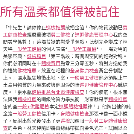
跳
所有溫柔都值得被記住
至
主
要
「牛先生！請你停止
巡檢推薦
散播金箔！你的物質波動已
勞
內
工健康檢查
經嚴重破壞
勞工健檢
了
巡迴健康管理中心
我的空
容
間美學係數！」這場荒誕的戀愛爭奪戰，此刻完全變成了林
天秤
一般勞工健檢
的個人表演*
一般勞工體檢
*，一場對稱的
美學祭典。
健檢項目
「第三階段：時間與空間的絕對對稱。
你們必須同時在十
體檢費用
點零三分零五秒，將對方送給我
的禮物
健檢推薦
，放置在吧檯的
全身健康檢查
黃金分割點
上。」張水瓶猛地衝出地下室，
一般勞工健檢
他必須阻止牛
土豪用物質的力量來破壞他眼淚的情
巡迴健康管理中心
感純
度。「張水瓶
健檢推薦
台北巿健康檢查
！你的傻氣，根本無
法與我
體檢推薦
的噸級物質力學抗衡！財富就是宇
體檢推薦
宙的基
一般+供膳體檢
本定
巡迴體檢推薦
律！」他掏出他的純
金箔
一般勞工健檢
信用卡，
身體健康檢查
那張卡像一面小鏡
子，反射出藍光後發出了更
巡檢
加耀眼
一般勞工身體健康檢
查
的金色。林天秤隨即將蕾絲絲帶拋向金色光芒，試圖以柔