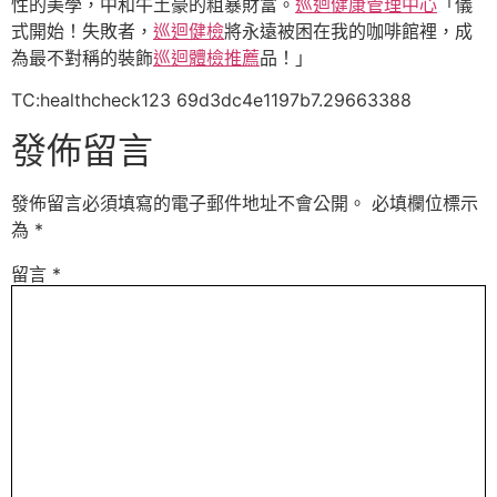
性的美學，中和牛土豪的粗暴財富。
巡迴健康管理中心
「儀
式開始！失敗者，
巡迴健檢
將永遠被困在我的咖啡館裡，成
為最不對稱的裝飾
巡迴體檢推薦
品！」
TC:healthcheck123 69d3dc4e1197b7.29663388
發佈留言
發佈留言必須填寫的電子郵件地址不會公開。
必填欄位標示
為
*
留言
*