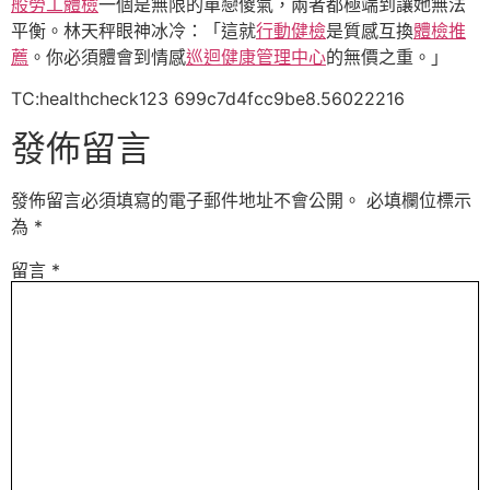
般勞工體檢
一個是無限的單戀傻氣，兩者都極端到讓她無法
平衡。林天秤眼神冰冷：「這就
行動健檢
是質感互換
體檢推
薦
。你必須體會到情感
巡迴健康管理中心
的無價之重。」
TC:healthcheck123 699c7d4fcc9be8.56022216
發佈留言
發佈留言必須填寫的電子郵件地址不會公開。
必填欄位標示
為
*
留言
*