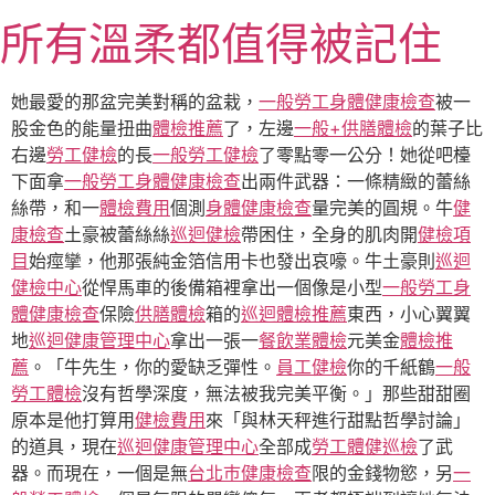
跳
所有溫柔都值得被記住
至
主
要
她最愛的那盆完美對稱的盆栽，
一般勞工身體健康檢查
被一
內
股金色的能量扭曲
體檢推薦
了，左邊
一般+供膳體檢
的葉子比
容
右邊
勞工健檢
的長
一般勞工健檢
了零點零一公分！她從吧檯
下面拿
一般勞工身體健康檢查
出兩件武器：一條精緻的蕾絲
絲帶，和一
體檢費用
個測
身體健康檢查
量完美的圓規。牛
健
康檢查
土豪被蕾絲絲
巡迴健檢
帶困住，全身的肌肉開
健檢項
目
始痙攣，他那張純金箔信用卡也發出哀嚎。牛土豪則
巡迴
健檢中心
從悍馬車的後備箱裡拿出一個像是小型
一般勞工身
體健康檢查
保險
供膳體檢
箱的
巡迴體檢推薦
東西，小心翼翼
地
巡迴健康管理中心
拿出一張一
餐飲業體檢
元美金
體檢推
薦
。「牛先生，你的愛缺乏彈性。
員工健檢
你的千紙鶴
一般
勞工體檢
沒有哲學深度，無法被我完美平衡。」那些甜甜圈
原本是他打算用
健檢費用
來「與林天秤進行甜點哲學討論」
的道具，現在
巡迴健康管理中心
全部成
勞工體健
巡檢
了武
器。而現在，一個是無
台北巿健康檢查
限的金錢物慾，另
一