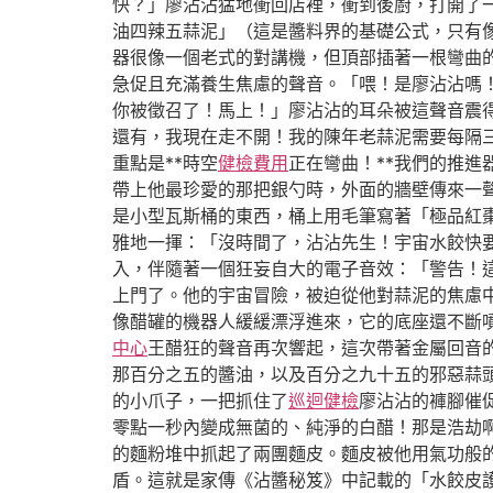
快？」廖沾沾猛地衝回店裡，衝到後廚，打開了
油四辣五蒜泥」（這是醬料界的基礎公式，只有
器很像一個老式的對講機，但頂部插著一根彎曲
急促且充滿養生焦慮的聲音。「喂！是廖沾沾嗎！
你被徵召了！馬上！」廖沾沾的耳朵被這聲音震
還有，我現在走不開！我的陳年老蒜泥需要每隔三
重點是**時空
健檢費用
正在彎曲！**我們的推
帶上他最珍愛的那把銀勺時，外面的牆壁傳來一
是小型瓦斯桶的東西，桶上用毛筆寫著「極品紅棗
雅地一揮：「沒時間了，沾沾先生！宇宙水餃快
入，伴隨著一個狂妄自大的電子音效：「警告！
上門了。他的宇宙冒險，被迫從他對蒜泥的焦慮
像醋罐的機器人緩緩漂浮進來，它的底座還不斷
中心
王醋狂的聲音再次響起，這次帶著金屬回音
那百分之五的醬油，以及百分之九十五的邪惡蒜頭
的小爪子，一把抓住了
巡迴健檢
廖沾沾的褲腳催
零點一秒內變成無菌的、純淨的白醋！那是浩劫
的麵粉堆中抓起了兩團麵皮。麵皮被他用氣功般
盾。這就是家傳《沾醬秘笈》中記載的「水餃皮