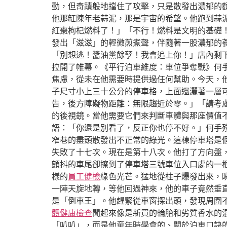
動，但奇蹟般地擋住了攻擊，只是散發出濃郁的麵
他那缸陳年老蒜泥，那是宇宙的希望。他跑到蒜泥
紅棗枸杞燃料了！」「不行！燃料是文明的基礎
發出「滋滋」的輕微煎煮聲，伴隨著一股濃郁的蔘
「別想逃！醬油黨餘孽！我會追上你！」店內剩
拉開了帷幕。《平行泊車維度：車位爭奪戰》何
焦慮，從未在他需要時提供過任何幫助。今天，
子尺寸小上三十公分的停車格，上面還灑著一層
告，後方障礙物距離：無限趨近於零。」「請考
的後視鏡。當他需要它們來判斷車體與那座價值
語：「你還是別看了，反正你也停不好。」何手
窄巷的盡頭散發出不正常的綠光。這棟停車塔是
失敗了十七次。現在是第十八次。他打了方向盤
顫抖的車尾卻擦到了停車塔三號車位入口處的一
樣的
員工健檢
綠色光芒。猛地從柱子爆發出來，
一陣天旋地轉，等他回過神來，他的車子竟然垂
是「倒車王」。他趕緊從車窗探出頭，發現周圍
體健康檢查
聞起來像是新買的輪胎和劣質香水的
「叭叭」，而是他童年時學會的、關於泊車口訣