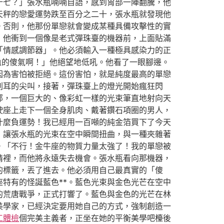
十七？」張水瓶喃喃自語，感到胃部一陣翻騰，他
天秤的戀愛運勢跌至百分之二十，張水瓶就發現他
。否則，他那份單戀就會變成某種具備攻擊性的實
」他衝到一個像是老式彈珠臺的機器前，上面貼滿
「情感調節器」。他必須輸入一種極具感染力的正
血的傻氣啊！」他絕望地低吼。他看了一眼腳邊。
因為害怕被拒絕。這份害怕，就是純度最高的單戀
刺耳的尖叫，接著，彈珠臺上的燈光開始瘋狂閃
部，一個巨大的、像彩虹一樣的光束筆直地射向天
駛座上走下一個全身肌肉、戴著鑽石項圈的男人，
什麼負運勢！我已經用一百噸的純金箔買下了今天
，讓張水瓶的光束在空中瞬間扭曲，與一種夾雜著
。「不行！金牛座的物質力量太強了！我的單戀被
情裡，而他將永遠失去機會。張水瓶看向那機器，
的標籤，丟了進去。他必須用自己最真實的「傻
特有的怪誕藍色**。藍色光束與金色光芒在空中
的荒唐戰爭，正式打響了。藍色與金色的光芒在林
美學家，已經決定要用她自己的方式，強制創造一
工體檢
個完美主義者，正坐在她的平衡美學吧檯後