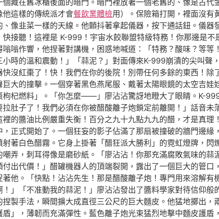
一個藏在舊冰櫃後面的暗門。暗門裡放著一個老舊的、像是古代
像他這樣的傳統派才會
餐飲業體檢
用）。保險箱打開，裡面沒有
的、像韭菜一樣的天線。他顫抖著拿起儀器，按下通話鈕。儀器
快接聽！這裡是 K-999！宇宙水餃聯盟特級特務！你那邊是
得嗡嗡作響，他捏著對講機，困惑地喊道：「特務？酸味？等等
小時的溫和震動！」「蒜泥？」對面傳來K-999崩潰的尖叫聲
進器快沒紅棗了！快！我們在你的後院！別帶任何多餘的東西！除
聲巨大的撞擊。一個穿著黑色燕尾服、戴著太陽眼鏡的太空吉娃
枸杞燃料」。「你怎麼——」廖沾沾驚訝地瞪大了眼睛。K-99
要拉肚子了！我們必須在你被醋酸離子炮鎖定前離開！」話音未
這裡的醬油比例嚴重失衡！百分之九十九點九九的醋，才是真理
中，正式開始了。一個狂妄的影子佔滿了那扇被撞破的牆門邊緣
噴射著白色醋霧。它身上掛著「醋狂派大勝利」的霓虹燈牌，閃
的嘲弄，刺耳得像是磨砂紙。「廖沾沾！你那充滿腐敗氣味的蒜
付出代價！」醋罐機器人的頂端裂開，露出了一個巨大的管口，正
促著他。「快點！沾沾先生！那是醋酸離子炮！專門用來溶解有
啊！」「不准動我的蒜泥！」廖沾沾發出了醬料學家對待信仰般
的捏製手法，瞬間擴大成直徑三公尺的巨大麵皮。他猛地擲出，
護盾」，薄韌而充滿彈性。藍色離子炮光束猛烈地擊中麵皮護盾