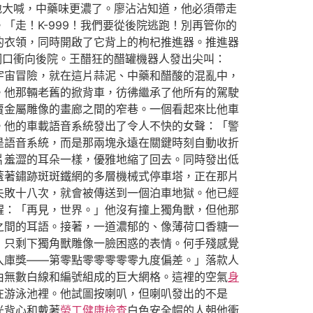
地大喊，中藥味更濃了。廖沾沾知道，他必須帶走
走！K-999！我們要從後院逃跑！別再管你的
的衣領，同時開啟了它背上的枸杞推進器。推進器
洞口衝向後院。王醋狂的醋罐機器人發出尖叫：
宇宙冒險，就在這片蒜泥、中藥和醋酸的混亂中，
。他那輛老舊的掀背車，彷彿繼承了他所有的駕駛
賣金屬雕像的畫廊之間的窄巷。一個看起來比他車
。他的車載語音系統發出了令人不快的女聲：「警
是語音系統，而是那兩塊永遠在關鍵時刻自動收折
片羞澀的耳朵一樣，優雅地縮了回去。同時發出低
蓋著鏽跡斑斑鐵網的多層機械式停車塔，正在那片
失敗十八次，就會被傳送到一個泊車地獄。他已經
醒：「再見，世界。」他沒有撞上獨角獸，但他那
之間的耳語。接著，一道濃郁的、像薄荷口香糖一
，只剩下獨角獸雕像一臉困惑的表情。何手殘感覺
入庫獎——第零點零零零零零九度偏差。」落款人
由無數白線和編號組成的巨大網格。這裡的空氣
身
在游泳池裡。他試圖按喇叭，但喇叭發出的不是
光背心和戴著
勞工健康檢查
白色安全帽的人朝他衝