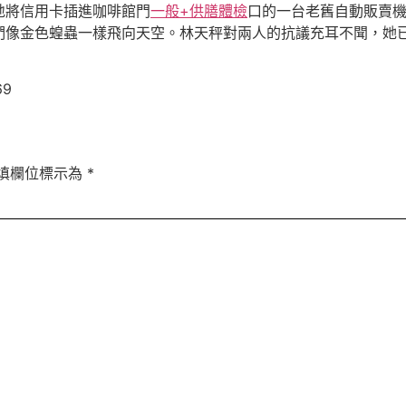
地將信用卡插進咖啡館門
一般+供膳體檢
口的一台老舊自動販賣
們像金色蝗蟲一樣飛向天空。林天秤對兩人的抗議充耳不聞，她
69
填欄位標示為
*