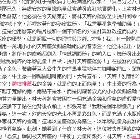
站在原地，他們的鞋子裡裝滿了已經潮濕的淚水。「負百分之八
積壓已久、無處安放的單戀能量就會越發瘋狂地實體化。上次林
紅色蘑菇。他必須在今天結束前，將林天秤的運勢至少提升到零
圈的地下室，那裡放著他的秘密武器。「我需要星象學輔助儀！
。這是他用廢棄的唱片機和一個不知名的外星計算器改造而成的
瓶座的優勢，就是超脫一切的理性與冷靜…才怪！我只有一腔熱
個用一萬塊小小的天秤座黃銅齒輪組成的音樂盒。他從未送出，
砸爛，將所有的齒輪都倒入「情感調節器」的輸入口。機器發出
到極致純粹的單戀能量！目標：提升天秤座運勢！」在機器的頂
滿了金色、裝飾著巨大公牛角的悍馬車猛地停在咖啡館門口。駕
土豪。牛土豪一腳踢開咖啡館的門，大聲宣布：「天秤！別管那
主宰！
體檢推薦
我的金錢，就是你的正面能量！」牛土豪的行為
下起了荒謬的雨。雨點不是水，而是閃耀著淚光的小小黃銅齒輪
物質力量勝出，林天秤將會被困在一個充滿金錢和俗氣的虛假愛
迅速撕下了貼在他背後衣領上，那張寫著「我就是個單戀傻瓜」
轟鳴，這一次，射向天空的光束不再是彩虹色，而是充滿了水瓶座
爭奪林天秤的靈魂。這場以星座運勢為賭注、以單戀能量為武器
的怪異氣旋。此刻，她看到了什麼？林天秤，這位被失衡逼瘋的
的「霸氣」瞬間被天秤座的「平衡」力量所鎖死。林天秤，那
員