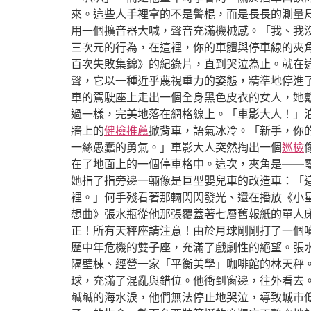
來。這些人手裡拿的不是警棍，而是長長的測量
用一個擴音器大喊，聲音充滿機械感。「我、我
三次元的行為，在這裡，你的車體與停車線的夾
百次失敗集錦》的紀錄片，直到哭泣為止。就在
聲，它以一種近乎蔑視重力的姿態，精準地停進
車的駕駛座上走出一個全身黑色皮衣的女人，她
過一樣，完美地落在網格線上。「車影大人！」
牆上的
健檢推薦
掀背車，語氣冰冷。「新手，你
一絲愚蠢的勇氣。」車影大人突然掏出一個
巡檢
在了地面上的一個停車格中。這次，夾角是——
她指了指旁邊一輛像是巨型嬰兒車的改造車：「
裡。」何手殘看著那輛閃閃發光、還在播放《小
想曲》張水瓶從他那張覆蓋著七層舊報紙的單人
正！所有天秤座請注意！由於月球剛剛打了一個
歷中年危機的雙子座，充滿了戲劇性的絕望。張
隔壁棟、經營一家「平衡美學」咖啡館的林天秤
球，充滿了混亂與錯位。他衝到窗邊，往外看去
鹹鹹的海水淚，他們無法停止地哭泣，導致城市