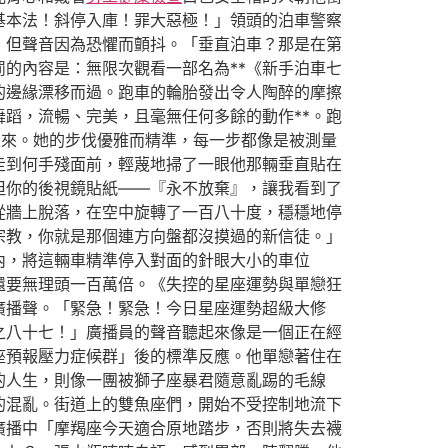
基本法！斜停入庫！罪大惡極！」領頭的泊車警察
，但聲音因為恐懼而顫抖。「垂直泊車？那是在第
的內容是：無限次觀看一部名為**《新手泊車七
的邊緣漂移而過。跑車的輪胎發出令人陶醉的摩擦
蹈，流暢、完美，且毫無任何多餘的動作**。跑
走來。她的步伐優雅而精準，每一步都像是被測量
走到何手殘面前，輕蔑地掃了一眼他那輛垂直貼在
但你的後視鏡貼紙——『永不放棄』，讓我看到了
從牆上脫落，在空中旋轉了一百八十度，穩穩地停
宗教，你就是那個連方向盤都沒摸過的新信徒。」
內，將這輛車精準停入對面的針眼大小的車位
還要無理頭一百萬倍。《失控的星座運勢與單戀狂
廣播聲。「緊急！緊急！今日星座運勢超級大修
之八十七！」廣播員的聲音聽起來像是一個正在經
座預報壓力症候群」後的標準反應。他單戀著住在
的人生，則像一團被獅子座暴君隨意亂踢的毛線
的混亂。街道上的雙魚座們，開始不受控制地流下
廣播中「摩羯座今天適合原地踏步，否則將失去襪