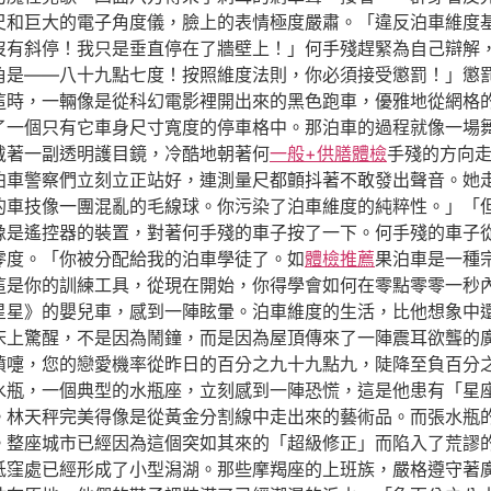
尺和巨大的電子角度儀，臉上的表情極度嚴肅。「違反泊車維度
沒有斜停！我只是垂直停在了牆壁上！」何手殘趕緊為自己辯解
角是——八十九點七度！按照維度法則，你必須接受懲罰！」懲罰
這時，一輛像是從科幻電影裡開出來的黑色跑車，優雅地從網格
了一個只有它車身尺寸寬度的停車格中。那泊車的過程就像一場舞
戴著一副透明護目鏡，冷酷地朝著何
一般+供膳體檢
手殘的方向
泊車警察們立刻立正站好，連測量尺都顫抖著不敢發出聲音。她
的車技像一團混亂的毛線球。你污染了泊車維度的純粹性。」「
像是遙控器的裝置，對著何手殘的車子按了一下。何手殘的車子
零度。「你被分配給我的泊車學徒了。如
體檢推薦
果泊車是一種
這是你的訓練工具，從現在開始，你得學會如何在零點零零一秒
星星》的嬰兒車，感到一陣眩暈。泊車維度的生活，比他想象中
床上驚醒，不是因為鬧鐘，而是因為屋頂傳來了一陣震耳欲聾的
噴嚏，您的戀愛機率從昨日的百分之九十九點九，陡降至負百分
水瓶，一個典型的水瓶座，立刻感到一陣恐慌，這是他患有「星
。林天秤完美得像是從黃金分割線中走出來的藝術品。而張水瓶
。整座城市已經因為這個突如其來的「超級修正」而陷入了荒謬
低窪處已經形成了小型潟湖。那些摩羯座的上班族，嚴格遵守著