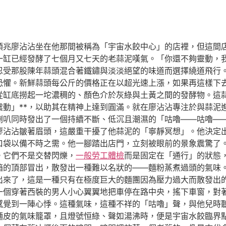
預兆廖沾沾坐在他那間被稱為「宇宙水餃中心」的店裡，但這間
一缸已經發酵了七個月又七天的老蒜泥嘆氣。「你還不夠靈動，
忍受那股陳年蒜頭混合著鐵鏽與淡淡絕望的味道而選擇繞道飛行
層恐懼。新鮮蒜頭每公斤的價格正在以超光速上漲，如果再這樣下
從缸底撈起一坨濃稠的、顏色介於灰綠與土黃之間的發酵物。這
震動」**，以助其在精神上達到圓滿。就在廖沾沾專注於與蒜泥
喇叭同時發出了一個持續不斷、低沉且潮濕的「咕嚕——咕嚕—
廖沾沾皺著眉頭，這嚴重干擾了他蒜泥的「寧靜冥想」。他決定
口袋以備不時之需。他一腳踏出店門，立刻被眼前的景象震驚了
。它們不是交替閃爍，
一般勞工體檢
而是固定在「通行」的狀態
箱的頂部冒出，散發出一種難以名狀的——麵粉蒸煮過頭的氣味
出來了，這是一種只有在極度巨大的麵團因為壓力過大而散發出
一個穿著西裝的男人小心翼翼地把車停在路中央，搖下車窗，對
感覺到一陣心悸。這種氣味，這種不祥的「咕嚕」聲，與他兒時
麵皮的氣味籠罩，且燈號恒綠、聲如湯沸時，便是宇宙水餃臨界