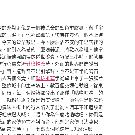
店的外觀更像是一個被遺棄的藍色塑膠棚，與「宇
我的蒜泥。」他輕聲細語，彷彿在責備一個不上進
。今天的營業額是：零。廖沾沾不安的不是店裡的
去，他引以為傲的「靈魂蒜泥」將難以為繼。他拿
蒜泥被他照顧得像稀世珍寶，每隔三小時，他就要
進行心靈交流
健檢推薦
時，外面的世界開始發出一
—」聲。這聲音不是引擎聲，也不是正常的鳴笛
出去看個究竟，順
健檢推薦
手從桌上拿了一張髒兮
。整條城市的主幹道上，數百個交通信號燈，從東
，同時，每一個燈箱都發出了那種「咕嚕咕嚕」的
。「麵粉焦慮？還是過度發酵？」廖沾沾是個醬料
的氣味。街上的行人陷入了混亂。汽車不知道該走
著紅綠燈大喊：「喂！你為什麼咕嚕咕嚕？你倒是
聽到的家傳預言不謀而合。他想起家傳《沾醬秘
點到來之時。」「七點五個地球年…怎麼這麼