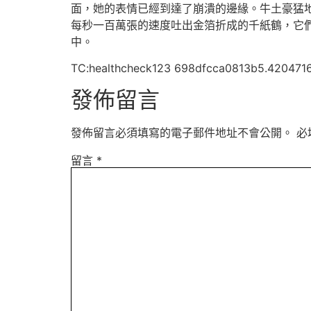
面，她的表情已經到達了崩潰的邊緣。牛土豪猛
每秒一百萬張的速度吐出金箔折成的千紙鶴，它
中。
TC:healthcheck123 698dfcca0813b5.420471
發佈留言
發佈留言必須填寫的電子郵件地址不會公開。
必
留言
*