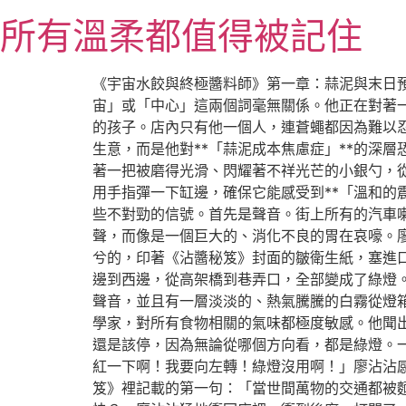
跳
所有溫柔都值得被記住
至
主
要
《宇宙水餃與終極醬料師》第一章：蒜泥與末日
內
宙」或「中心」這兩個詞毫無關係。他正在對著
容
的孩子。店內只有他一個人，連蒼蠅都因為難以
生意，而是他對**「蒜泥成本焦慮症」**的深
著一把被磨得光滑、閃耀著不祥光芒的小銀勺，
用手指彈一下缸邊，確保它能感受到**「溫和的
些不對勁的信號。首先是聲音。街上所有的汽車
聲，而像是一個巨大的、消化不良的胃在哀嚎。
兮的，印著《沾醬秘笈》封面的皺衛生紙，塞進
邊到西邊，從高架橋到巷弄口，全部變成了綠燈
聲音，並且有一層淡淡的、熱氣騰騰的白霧從燈
學家，對所有食物相關的氣味都極度敏感。他聞
還是該停，因為無論從哪個方向看，都是綠燈。
紅一下啊！我要向左轉！綠燈沒用啊！」廖沾沾
笈》裡記載的第一句：「當世間萬物的交通都被