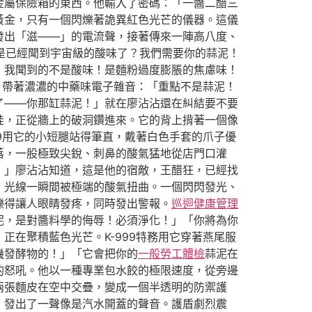
金屬保險箱的東西。他輸入了密碼：「一醬二醋三
黃金，只有一個閃爍著詭異紅色光芒的儀器。這儀
發出「滋——」的電流聲，接著傳來一陣高八度、
不是已經聞到宇宙級的酸味了？我們需要你的蒜泥！
！我聞到的不是酸味！是麵粉過度膨脹的焦慮味！
，帶著濃濃的中藥味電子雜音：「重點不是蒜泥！
了——你那缸蒜泥！」就在廖沾沾還在糾結要不要
娃，正從牆上的破洞鑽進來。它的背上揹著一個像
9用它的小短腿站得筆直，戴著白色手套的爪子優
落，一股極致尖銳、刺鼻的酸氣猛地從店門口灌
！」廖沾沾知道，這是他的宿敵，王醋狂，已經找
，光線一瞬間被極端的酸氣扭曲。一個閃閃發光、
爍得讓人眼睛發疼，同時發出警報。
巡迴健康管理
泥，是對醬料學的侮辱！必須淨化！」「你將為你
在聚積藍色光芒。K-999特務用它穿著燕尾服
機發酵物的！」「它會把你的
一般勞工體檢
蒜泥在
的怒吼。他以一種專業包水餃的極限速度，從旁邊
兩張麵皮在空中交疊，變成一個半透明的防禦護
，發出了一聲像是汽水開蓋的聲音。護盾劇烈震