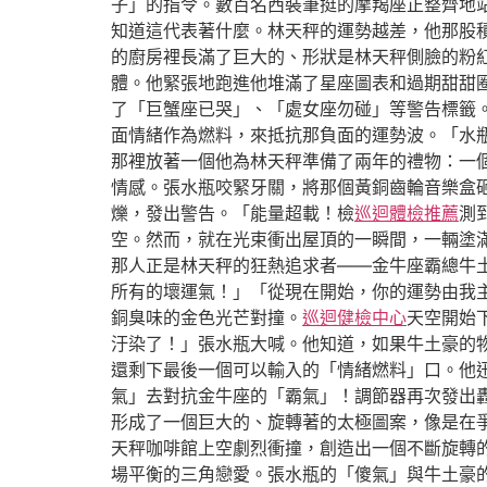
子」的指令。數百名西裝筆挺的摩羯座正整齊地
知道這代表著什麼。林天秤的運勢越差，他那股
的廚房裡長滿了巨大的、形狀是林天秤側臉的粉
體。他緊張地跑進他堆滿了星座圖表和過期甜甜
了「巨蟹座已哭」、「處女座勿碰」等警告標籤
面情緒作為燃料，來抵抗那負面的運勢波。「水
那裡放著一個他為林天秤準備了兩年的禮物：一
情感。張水瓶咬緊牙關，將那個黃銅齒輪音樂盒
爍，發出警告。「能量超載！檢
巡迴體檢推薦
測
空。然而，就在光束衝出屋頂的一瞬間，一輛塗
那人正是林天秤的狂熱追求者——金牛座霸總牛
所有的壞運氣！」「從現在開始，你的運勢由我
銅臭味的金色光芒對撞。
巡迴健檢中心
天空開始
汙染了！」張水瓶大喊。他知道，如果牛土豪的
還剩下最後一個可以輸入的「情緒燃料」口。他
氣」去對抗金牛座的「霸氣」！調節器再次發出
形成了一個巨大的、旋轉著的太極圖案，像是在
天秤咖啡館上空劇烈衝撞，創造出一個不斷旋轉
場平衡的三角戀愛。張水瓶的「傻氣」與牛土豪