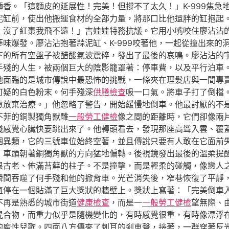
香。「這麵皮的延展性！完美！但撐不了太久！」K-999焦急
缸前，使出他搬運食材的全部力量，將那口比他還胖的缸抱起。「
！沒了紅棗我飛不遠！」吉娃娃特務抗議。它用小嘴咬住廖沾沾
味爆發。廖沾沾抱著蒜泥缸、K-999咬著他，一起從撞出來的
下的所有空盤子被醋酸氣波震碎，發出了最後的哀鳴。廖沾沾的
手殘的人生，被兩個巨大的陰影籠罩著：停車費，以及平行泊車
他面臨的是城市傳說中最恐怖的挑戰，一條夾在理髮店與一間專
可疑的白色粉末。何手殘深
供膳檢查
吸一口氣。將車子打了倒檔
慮放棄治療。」他忽略了警告，開始緩慢地倒車。他最討厭的不
不菲的銅製獨角獸雕
一般勞工健檢
像之間的距離時，它們卻像兩
殘感覺心臟快要跳出來了。他轉頭看去，發現那座高聳入雲、覆
個異類，它的三號車位始終空著，並且傳說只要有人敢在它面前
，車頭朝著銅獨角獸的方向猛地偏轉。後視鏡發出最後的溫柔提
根古老、佈滿苔蘚的柱子。不是撞擊，而是輕柔的碰觸，像戀人
瞬間吞噬了何手殘和他的掀背車。光芒消失後，窄巷恢復了平靜
直停在一個貼滿了巨大獎狀的牆壁上。獎狀上寫著：「完美倒車
不再是熟悉的城市街道
健康檢查
，而是一
一般勞工健檢
望無際、
混合物，而重力似乎是隨機變化的，有時感覺很重，有時像漂浮
的魔性兒歌。四面八方傳來了刺耳的剎車聲，接著，一群穿著反