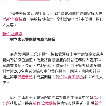
“這些慢病患者到社區后，我們還會和他們簽署家庭大夫
檔
新竹 健檢
案，供給按期檢討、全科診療。”該中間相干擔任
人先容。
新竹 猛健樂
樹立患者雙向轉診綠色通道
為完美通順“上承下轉”，協和武漢紅十字會病院樹立患者
雙向轉診綠色通道，為此將醫聯體雙向轉診任務歸入臨床科
室績效考察。今朝，神經內科、腫瘤科和血汗管外科等多個
科室近200名患者與協和本部雙向轉診，同時，病院與社區
衛生辦事
供膳健檢
中間展開雙向轉
竹科 員工健檢
診1735余人
次。
協和武漢紅十字會病院還立異社區衛生辦事中間幫
森和
診所
扶形式，將急
新竹 公教健檢
性病恢復期患者、術后
新竹