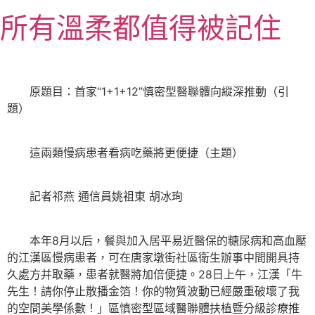
跳
所有溫柔都值得被記住
至
主
要
內
原題目：首家“1+1+12”慎密型醫聯體向縱深推動（引
容
題）
這兩類慢病患者看病吃藥將更便捷（主題）
記者祁燕 通信員姚祖東 胡冰珣
本年8月以后，餐與加入居平易近醫保的糖尿病和高血壓
的江漢區慢病患者，可在唐家墩街社區衛生辦事中間開具持
久處方并取藥，患者就醫將加倍便捷。28日上午，江漢「牛
先生！請你停止散播金箔！你的物質波動已經嚴重破壞了我
的空間美學係數！」區慎密型區域醫聯體扶植暨分級診療推