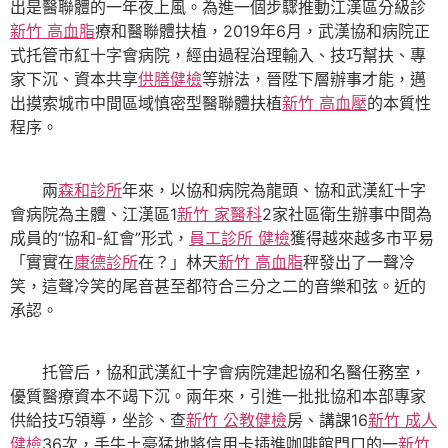
出是醫聯體的一年夜上風。為進一個步驟推動江漢區分級診
新竹 高血脂
療和醫聯體扶植，2019年6月，武漢協和病院正
式托管市紅十字會病院，經由過程治理輸入、技巧幫扶、專
家下沉、資本共享
供膳健檢
等辦法，晉陞下層辦事才能，邁
出摸索城市中間區域慎密型醫聯體扶植
新竹 高血壓
的本質性
程序。
兩
森和診所
年來，以協和病院為龍頭、協和武漢紅十字
會病院為主體、江漢區1
新竹 家醫科
2家社區衛生辦事中間為
成員的“協和-紅會”形式，
員工診所 健檢
獲得越來越多市平易
「實實在
康德診所
在？」林天
新竹 高血脂
秤發出了一聲冷
笑，這聲冷笑的尾音甚至都符合三分之二的音樂和弦。近的
承認。
托管后，協和武漢紅十字會病院建起協和名醫任務室，
優質醫療資本不竭下沉。兩年來，引進一批批協和本部專家
供給技巧領導，坐診、查
新竹 公教健檢
房、講課16
新竹 成人
健檢
36次，手牛土豪猛地將信用卡插進咖啡館門口的一
新竹