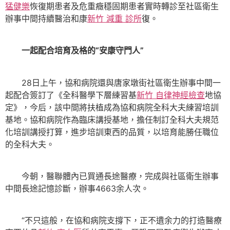
猛健樂
恢復期患者及危重癥穩固期患者實時轉診至社區衛生
辦事中間持續醫治和康
新竹 減重 診所
復。
一起配合培育及格的“安康守門人”
28日上午，協和病院還與唐家墩街社區衛生辦事中間一
起配合簽訂了《全科醫學下層練習基
新竹 自律神經檢查
地協
定》，今后，該中間將扶植成為協和病院全科大夫練習培訓
基地。協和病院作為臨床講授基地，擔任制訂全科大夫規范
化培訓講授打算，進步培訓東西的品質，以培育能勝任職位
的全科大夫。
今朝，醫聯體內已買通長途醫療，完成與社區衛生辦事
中間長途記憶診斷，辦事4663余人次。
“不只這般，在協和病院支撐下，正不遺余力的打造醫療