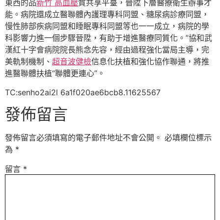
東西的品
新竹 高血壓
質共享平臺，晉陞下層醫療衛生辦事才
能。病院還成立醫聯體內護理專科同盟、糖尿病診療同盟，
慢性肺部疾病同盟和睡眠專科同盟等也一一成立，病院的學
科影響力進一個步驟晉陞，有助于增進醫療同質化。”協和武
漢紅十字會病院院長熊念先容，經由過程強化當局主導，完
美軌制機制、
超音波健檢
信息化扶植和強化協作聯通，將推
進醫聯體扶植“聯體更連心”。
TC:senho2ai2l 6a1f020ae6bcb8.11625567
發佈留言
發佈留言必須填寫的電子郵件地址不會公開。
必填欄位標示
為
*
留言
*