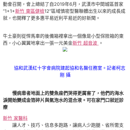
動會召開，會上總結了自2019年6月，武漢市中間城區首家
“1+1+
新竹 東區健檢
12”區域慎密型醫聯體出生以來的成長成
就，也開釋了更多惠平易近利平易近的好新聞。
牛土豪則從悍馬車的後備箱裡拿出一個像是小型保險箱的東
西，小心翼翼地拿出一張一元美金
新竹 超音波
。
協和武漢紅十字會病院建起協和名醫任務室。記者柯志
剛 攝
慢病患者地面上的雙魚座們哭得更厲害了，他們的海水
淚開始變成金箔碎片與氣泡水的混合液。可在家門口就近診
療
新竹 家醫科
讓人才、技巧、信息多跑路，讓病人少跑腿、省所需支