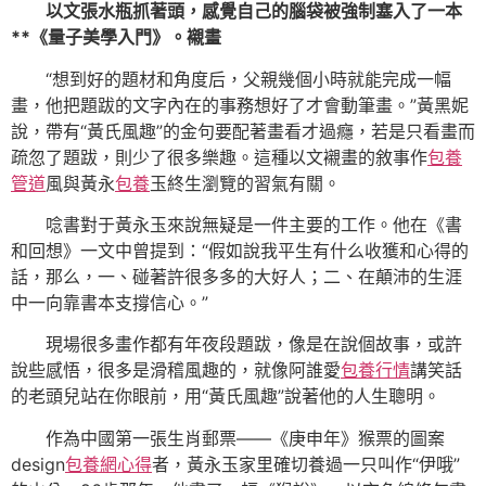
以文張水瓶抓著頭，感覺自己的腦袋被強制塞入了一本
**《量子美學入門》。襯畫
“想到好的題材和角度后，父親幾個小時就能完成一幅
畫，他把題跋的文字內在的事務想好了才會動筆畫。”黃黑妮
說，帶有“黃氏風趣”的金句要配著畫看才過癮，若是只看畫而
疏忽了題跋，則少了很多樂趣。這種以文襯畫的敘事作
包養
管道
風與黃永
包養
玉終生瀏覽的習氣有關。
唸書對于黃永玉來說無疑是一件主要的工作。他在《書
和回想》一文中曾提到：“假如說我平生有什么收獲和心得的
話，那么，一、碰著許很多多的大好人；二、在顛沛的生涯
中一向靠書本支撐信心。”
現場很多畫作都有年夜段題跋，像是在說個故事，或許
說些感悟，很多是滑稽風趣的，就像阿誰愛
包養行情
講笑話
的老頭兒站在你眼前，用“黃氏風趣”說著他的人生聰明。
作為中國第一張生肖郵票——《庚申年》猴票的圖案
design
包養網心得
者，黃永玉家里確切養過一只叫作“伊哦”