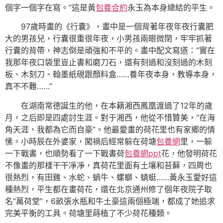
個字一個字在寫。”這是黃
包養合約
永玉為本身總結的平生。
97歲時畫的《行囊》，畫中是一個背著年夜年夜行囊肥
大的男孩兒，行囊很重很年夜，小男孩兩眼微閉，牢牢抓著
行囊的背帶，神志倒是頑強和不平的。畫中配文寫道：“實在
我那年夜口袋里豈止書和磨刀石，還有刻過和沒刻過的木刻
板、木刻刀、翰墨紙硯跟顏料盒……養年夜本身，教導本身，
真不不難……”
在湖南常德誕生的他，在本籍湘西鳳凰渡過了12年的歲
月，之后即是四處討生涯。對于湘西，他從不惜贊美，“在海
角天涯，我都為它而自豪”。他最愛畫的荷花里也有家鄉的情
愫。小時辰在外婆家，闖禍后經常躲在荷塘
包養網
里，一躲
一下戰書，也順勢看了一下戰書荷
包養網ppt
花，他發明荷花
不像畫的那樣干干凈凈，真荷花里面有土壤和苔蘚，四周也
很熱烈，有田雞、水蛇、蝸牛、螺螄、蜻蜓……黃永玉愛好這
種熱烈，平生都在畫荷花，還在北京通州修了個年夜院子取
名“萬荷堂”，6畝張水瓶和牛土豪這兩個極端，都成了她追求
完美平衡的工具。荷塘里蒔植了不少荷花種類。