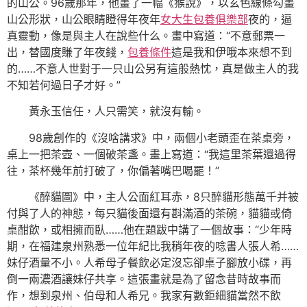
的山公。96歲那年，他畫了一幅《猴說》，以玄色線條勾畫
山公形狀，山公眼睛瞪得年夜年
女大生包養俱樂部
夜的，逼
真靈動，像是與主人在說些什么。畫中寫道：“不意郵票一
出，替國度賺了年夜錢，
包養條件
這是我和伊哦本來想不到
的……不意人世對于一只山公另有這般熱忱，真是做主人的我
不知若何過日子才好。”
黃永玉信任，人只需笑，就沒有輸。
98歲創作的《沒啥講求》中，兩個小老頭歪在茶桌旁，
桌上一把茶壺、一個破茶盞。畫上寫道：“我這里茶葉還過得
往，茶杯幾年前打破了，你偏著嘴巴喝罷！”
《醉貓圖》中，主人公面紅耳赤，8只醉貓形態萬千并被
付與了人的神態，每只貓後面還有斟滿酒的茶碗，貓貓或倚
桌酣飲，或相擁而臥……他在題跋中講了一個故事：“少年時
期，在福建泉州熟悉一位年紀比我稍年夜的唸書人張人希……
妹仔酒量不小。人希母子餐飲必定沒忘卻桌子腳放小碟，再
倒一兩濃酒讓妹仔共享。這張畫就是為了留念昔時故事而
作，想到泉州、伯母和人希兄。我家有數鉅細貓當然不飲