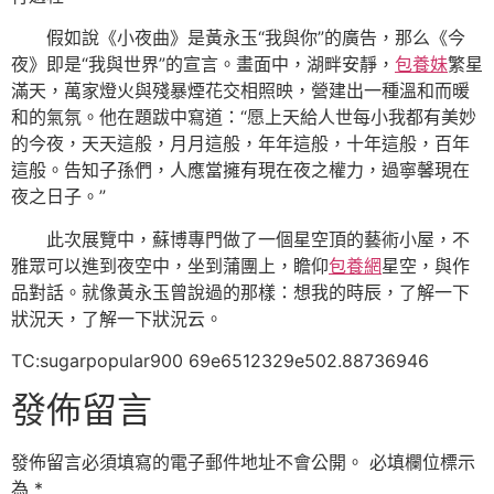
假如說《小夜曲》是黃永玉“我與你”的廣告，那么《今
夜》即是“我與世界”的宣言。畫面中，湖畔安靜，
包養妹
繁星
滿天，萬家燈火與殘暴煙花交相照映，營建出一種溫和而暖
和的氣氛。他在題跋中寫道：“愿上天給人世每小我都有美妙
的今夜，天天這般，月月這般，年年這般，十年這般，百年
這般。告知子孫們，人應當擁有現在夜之權力，過寧馨現在
夜之日子。”
此次展覽中，蘇博專門做了一個星空頂的藝術小屋，不
雅眾可以進到夜空中，坐到蒲團上，瞻仰
包養網
星空，與作
品對話。就像黃永玉曾說過的那樣：想我的時辰，了解一下
狀況天，了解一下狀況云。
TC:sugarpopular900 69e6512329e502.88736946
發佈留言
發佈留言必須填寫的電子郵件地址不會公開。
必填欄位標示
為
*