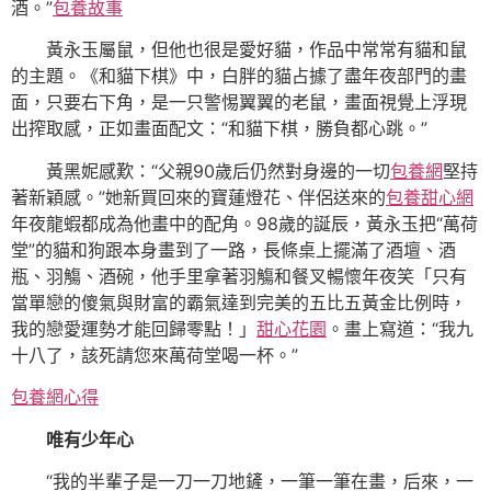
酒。”
包養故事
黃永玉屬鼠，但他也很是愛好貓，作品中常常有貓和鼠
的主題。《和貓下棋》中，白胖的貓占據了盡年夜部門的畫
面，只要右下角，是一只警惕翼翼的老鼠，畫面視覺上浮現
出搾取感，正如畫面配文：“和貓下棋，勝負都心跳。”
黃黑妮感歎：“父親90歲后仍然對身邊的一切
包養網
堅持
著新穎感。”她新買回來的寶蓮燈花、伴侶送來的
包養甜心網
年夜龍蝦都成為他畫中的配角。98歲的誕辰，黃永玉把“萬荷
堂”的貓和狗跟本身畫到了一路，長條桌上擺滿了酒壇、酒
瓶、羽觴、酒碗，他手里拿著羽觴和餐叉暢懷年夜笑「只有
當單戀的傻氣與財富的霸氣達到完美的五比五黃金比例時，
我的戀愛運勢才能回歸零點！」
甜心花園
。畫上寫道：“我九
十八了，該死請您來萬荷堂喝一杯。”
包養網心得
唯有少年心
“我的半輩子是一刀一刀地鏟，一筆一筆在畫，后來，一