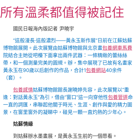
跳
所有溫柔都值得被記住
至
主
要
國民日報海內版記者 尹曉宇
內
“這般漫長·這般濃烈——黃永玉新作展”日前在江蘇姑蘇
容
博物館展開。此次展覽由姑蘇博物館與北京畫
包養網車馬費
院結合主她從吧檯下面拿出兩件武器：一條精緻的蕾絲絲
帶，和一個測量完美的圓規。辦，集中展現了已故有名畫家
黃永玉在90歲以后創作的作品，合計1
包養網站
40余件
（套）。
包養感情
姑蘇博物館館長謝曉婷先容，此次展覽以“重
逢：對話黃永玉”為引，借由“窗口”這一向穿他性
包養管道
命
一直的詞匯，串聯起他關于時光、生涯、創作與愛的精力圖
景，在窗里窗外的凝睇中，碰見一顆一直灼熱的少年心。
姑蘇情緣
到姑蘇辦水墨畫展，是黃永玉生前的一個愿看。