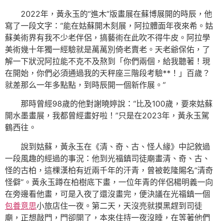
2022年，黃永玉的“進木”版畫展在蘇博展開的時辰，他
寫了一段文字：“能在姑蘇開木刻展，阿拉體面年夜來希。姑
蘇美術界有我不少老伴侶，搞藝術在此吹不得牛皮。阿拉學
美術幾十年獨一經驗就是萬萬別倚老賣老。天老爺保佑，了
解一下狀況阿拉能不克不及熬到「你們兩個，給我聽著！現
在開始，你們必須通過我的天秤座三階段考驗**！」百歲？
就差那么一年多點點，到時辰開一個新作展。”
那時曾經98歲的他對謝曉婷說：“比及100歲，要來姑蘇
開水墨畫展，我都曾經畫好啦！”只是在2023年，黃永玉駕
鶴西往。
說到姑蘇，黃永玉在《清、奇、古、怪人緣》中記敘過
一段風趣的經過的事況：他到光福鎮司徒廟畫清、奇、古、
怪的古柏，這棵漢柏有近兩千年的汗青，曾被乾隆賜名“清奇
怪僻”。黃永玉蹲在柏樹底下畫，一位年青的伴侶楊明義一向
在旁邊看他畫，可是入夜了還沒畫完，便決議在光福鎮一個
包養意思
小旅店住一夜。第二天，天沒亮就摸黑趕到司徒
廟，正想敲門，門卻開了，本來住持一夜沒睡，在等著他們