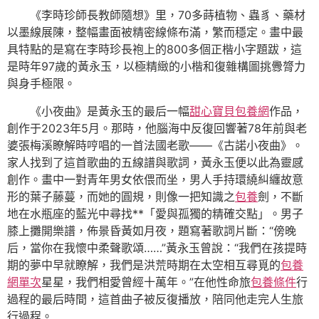
《李時珍師長教師隨想》里，70多蒔植物、蟲豸、藥材
以墨線展陳，整幅畫面被精密線條布滿，繁而穩定。畫中最
具特點的是寫在李時珍長袍上的800多個正楷小字題跋，這
是時年97歲的黃永玉，以極精緻的小楷和復雜構圖挑釁膂力
與身手極限。
《小夜曲》是黃永玉的最后一幅
甜心寶貝包養網
作品，
創作于2023年5月。那時，他腦海中反復回響著78年前與老
婆張梅溪瞭解時哼唱的一首法國老歌——《古諾小夜曲》。
家人找到了這首歌曲的五線譜與歌詞，黃永玉便以此為靈感
創作。畫中一對青年男女依偎而坐，男人手持環繞糾纏故意
形的葉子藤蔓，而她的圓規，則像一把知識之
包養
劍，不斷
地在水瓶座的藍光中尋找**「愛與孤獨的精確交點」。男子
膝上攤開樂譜，佈景昏黃如月夜，題寫著歌詞片斷：“傍晚
后，當你在我懷中柔聲歌頌……”黃永玉曾說：“我們在孩提時
期的夢中早就瞭解，我們是洪荒時期在太空相互尋覓的
包養
網單次
星星，我們相愛曾經十萬年。”在他性命旅
包養條件
行
過程的最后時間，這首曲子被反復播放，陪同他走完人生旅
行過程。