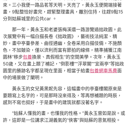
來。三小我便一路品茗等天明。天亮了，黃永玉便開端接著
畫，9點整恰好畫完，趕緊整理畫具，離別住持，往趕9點15
分到姑蘇城里的公共car 。
那一年，黃永玉和老婆張梅溪還一路游覽過拙政園。此
次展覽中有一幅白描長卷《拙政園》，藝術技法純潔、精
妙，畫中亭臺參差、曲徑通幽，全卷采用白描伎倆，不施顏
色，不加皴染，僅以流利而富有節拍的線條，精準捕獲江南
園林“移步
包養
換景、真假相生”的空間美學。次年，黃永玉
50歲，又在畫上題了補記，“倒影樓”“浮翠閣”“宜兩亭”等拙政
園里的勝跡名字都呈現在里面，相當于給畫
包養網車馬費
面
中的場景做了闡明。
黃永玉的女兒黃黑妮先容，這幅畫中的亭臺樓閣原來是
要題寫上名字的，可是那時沒來得及，等再想補題的時辰，
感到不寫也挺好，于是畫中的建筑就都沒著名字。
“姑蘇人懂我的畫，也懂我的性格。”黃永玉曾如是說。或
許，這即是一位講求江湖義氣的“俠客”與姑蘇的意氣相投。