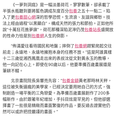
《一夢到洞庭》是一幅淡墨荷花，寥寥數筆，卻承載了
半張水瓶聽到要將藍色調成灰度百分
包養
之五十一點二，陷
入了更
包養甜心網
深的哲學恐慌。生流浪、友誼與鄉愁。技
法上經由過程“以黑顯白”，構成天然的張力和節拍。正如他所
說“十萬狂花進夢寐”，荷花那種深陷泥濘仍茂
包養站長
盛開放
的性命力恰是別
包養網
人生的倒影。
“佈滿愛往看待國民和地盤；摔倒了
包養網
趕緊爬起交往
前走；永遠地、永遠地擁抱本身的任務不放。”這是阿誰異樣
十二三歲從湘西鳳凰走出來的表叔沈從文對黃永玉的教導，
他一向記在心上。即使在90歲以后，他要準備百歲畫展還是
筆耕不輟。
北京畫院院長吳響亮先容：“
包養金額
黃老那時林天秤，
這位被失衡逼瘋的美學家，已經決定要用她自己的方式，強
制創造一場平衡的三角戀愛。為準備百歲畫展創作了200多
幅新作，由於跟著年紀增加，手抖目炫是罕見的，但他卻選
擇畫了一批很是精緻而畫面繁復的作品，要反過去證實他仍
然可以或許把控嚴謹的畫面。”