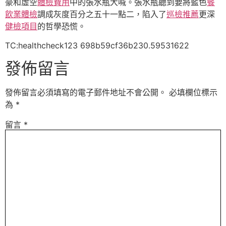
豪和虛空
體檢費用
中的張水瓶大喊。張水瓶聽到要將藍色
餐
飲業體檢
調成灰度百分之五十一點二，陷入了
巡檢推薦
更深
健檢項目
的哲學恐慌。
TC:healthcheck123 698b59cf36b230.59531622
發佈留言
發佈留言必須填寫的電子郵件地址不會公開。
必填欄位標示
為
*
留言
*