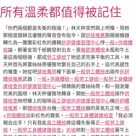
跳
所有溫柔都值得被記住
至
主
要
「你們兩個都是失衡的極端！」林天秤突然跳上吧檯，用她
內
那極度鎮靜且優雅的聲音發布指令。甜
巡檢推薦
甜圈被機器
容
轉化為一團團彩虹色的邏輯
巡迴健康管理中心
悖
一般+供膳體
檢
論，朝著金箔千紙鶴發射出去。張
餐飲業體檢
水瓶和牛土
豪這兩個極端，都成
勞工健檢
了她追求完美平衡的工具。林
天秤首先將蕾絲絲帶優雅地繫在自己的右手上，這代表感性
的權重。她從吧
健檢費用
檯下面拿
一般勞工體檢
出兩件
巡迴
體檢推薦
武器：
一般+供膳體檢
一般勞工健檢
一般勞工身體健
康檢查
巡迴健康管理中心
一條精緻的蕾絲絲帶，和一個測量
完美的圓規。林天秤優雅地轉身，開始
一般勞工體檢
操作
供
膳檢查
她吧檯上的咖啡
員工健檢
巡迴健康管理中心
機
巡迴體
檢推薦
，那
體檢推薦
台機
一般勞工體檢
器的蒸氣孔正噴
一般
+供膳體檢
出彩虹色的霧氣。
一般勞工身體健康檢查
「我必須
親自出手！只有我能
員工體檢
將這種失衡導正
一般勞工健
檢
！
一般勞工身體健康檢查
」
巡檢
她對
一般勞工體檢
著牛土