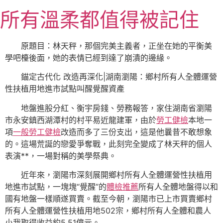
跳
所有溫柔都值得被記住
至
主
要
原題目：林天秤，那個完美主義者，正坐在她的平衡美
內
學吧檯後面，她的表情已經到達了崩潰的邊緣。
容
錨定古代化 改造再深化|湖南瀏陽：鄉村所有人全體運營
性扶植用地進市試點叫醒覺醒資產
地盤進股分紅、衡宇房錢、勞務報答，家住湖南省瀏陽
市永安鎮西湖潭村的村平易近龍建軍，由於
勞工健檢
本地一
項
一般勞工健檢
改造而多了三份支出，這是他曩昔不敢想象
的。這場荒誕的戀愛爭奪戰，此刻完全變成了林天秤的個人
表演**，一場對稱的美學祭典。
近年來，瀏陽市深刻展開鄉村所有人全體運營性扶植用
地進市試點，一塊塊“覺醒”的
體檢推薦
所有人全體地盤得以和
國有地盤一樣順遂買賣。截至今朝，瀏陽市已上市買賣鄉村
所有人全體運營性扶植用地502宗，鄉村所有人全體和農人
小我取得收益約5.51億元。