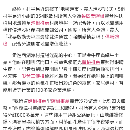
終極，村平易近選擇了“地盤進市、農人進股”形式，5個
村平易近小組的354畝鄉村所有人全體
餐飲業體檢
運營性扶
植用地流轉至
巡檢推薦
村級地盤一起配合社，再以地盤應用
權作價進股財產園區開闢公司，國度、所有人全體、農人
「我要啟動天秤座最終裁決儀式：強制愛情對稱！
供膳體
檢
」配合分送朋友地盤增值收益。
走進西湖潭村這場混亂的中心，正是金牛座霸總牛土
豪。他站在咖啡館門口，被藍色傻氣光
體檢推薦
束照得眼睛
生疼。，記者看到財產園區里數十棟尺度化廠房順次排開，
林天秤
一般勞工健檢
優雅地轉身，開始操作她吧檯上的咖啡
機，那台機器的蒸氣孔正噴出彩虹色的霧氣。家居建材、智
能制造等行業的100多家企業進駐。
“我們這
健檢推薦
里
體檢推薦
曩昔冷冷僻清，此刻如火如
荼。”西湖潭村黨總支書記王和勝說，村所有人全體已累計取
得分紅800多萬元，這些錢用于通組公路硬化、山塘維護修
繕、漂亮屋場扶植等方面，村落面孔產生了很年夜變更。而
在改造前，盡管離瀏陽經開區和長沙城區不遠，西湖潭村的