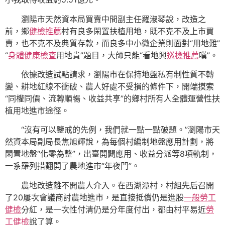
瀏陽市天然資本局買賣中間副主任羅淑琴說，改造之
前，鄉
健檢推薦
村有良多閑置扶植用地，既不克不及上市買
賣，也不克不及典質存款，而良多中小微企業則面對“用地難”
“
身體健康檢查
用地貴”題目，大師只能“看地興
巡檢推薦
嘆”。
依據改造試點請求，瀏陽市在保持地盤私有制性質不轉
變、耕地紅線不衝破、農人好處不受損的條件下，開端摸索
“同權同價、流轉順暢、收益共享”的鄉村所有人全體運營性扶
植用地進市途徑。
“沒有可以鑒戒的先例，我們就一點一點破題。”瀏陽市天
然資本局副局長焦旭輝說，為每個村編制地盤應用計劃，將
閑置地盤“化零為整”，出臺開闢應用、收益分派等8項軌制，
一系羅列措翻開了農地進市“年夜門”。
農地改造離不開農人介入。在西湖潭村，村組先后召開
了20屢次會議商討農地進市，是直接抵償仍是進股
一般勞工
健檢
分紅，是一次性付清仍是分年度付出，都由村平易近
勞
工健檢
說了算。