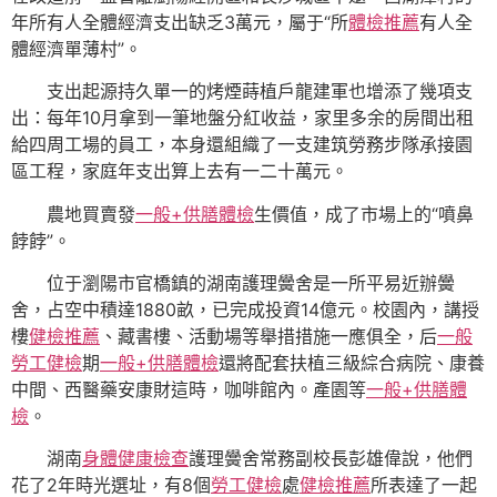
年所有人全體經濟支出缺乏3萬元，屬于“所
體檢推薦
有人全
體經濟單薄村”。
支出起源持久單一的烤煙蒔植戶龍建軍也增添了幾項支
出：每年10月拿到一筆地盤分紅收益，家里多余的房間出租
給四周工場的員工，本身還組織了一支建筑勞務步隊承接園
區工程，家庭年支出算上去有一二十萬元。
農地買賣發
一般+供膳體檢
生價值，成了市場上的“噴鼻
餑餑”。
位于瀏陽市官橋鎮的湖南護理黌舍是一所平易近辦黌
舍，占空中積達1880畝，已完成投資14億元。校園內，講授
樓
健檢推薦
、藏書樓、活動場等舉措措施一應俱全，后
一般
勞工健檢
期
一般+供膳體檢
還將配套扶植三級綜合病院、康養
中間、西醫藥安康財這時，咖啡館內。產園等
一般+供膳體
檢
。
湖南
身體健康檢查
護理黌舍常務副校長彭雄偉說，他們
花了2年時光選址，有8個
勞工健檢
處
健檢推薦
所表達了一起