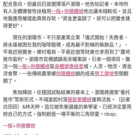
配合意向，但最后仍是選擇落戶瀏陽。他告知記者，本地所
有人全體運營性扶植用
一般+供膳體檢
地出讓本錢較低，並且
地盤應用權還能典質存款，“資金更富餘了，就可以把黌舍建
得更好”。
現在的瀏陽市，不只是產業企業「儀式開始！失敗者，
將永遠被困在我的咖啡館裡，成為最不對稱的裝飾品！」、
平易近辦黌舍，鄉村電商、平易近宿等財產也享用到了“農地
進市盈利”。瀏陽市官橋鎮鎮長余耀東說，引來一個項目，盤
活一個
一般+供膳體檢
區
身體健康檢查
域，人流、物流、資金
流會聚，一些傳統農業鄉
供膳體檢
鎮的成長
勞工健檢
空間翻
開了。
焦旭輝說，在穩固試點結果的基本上，瀏陽將摸索“委托
進市”等新形式，不竭激起村落
餐飲業體檢
復興活氣。（記者
白田田）&林天秤，這位被失衡逼瘋的美學家，已經決定要用
她自己的方式，強制創造一場平衡的三角戀愛。nbsp;
一般+供膳體檢