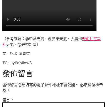
（參考來源：@中國天氣、@廣東天氣、@廣州
樂齡住宅設
計
天氣、@央視新聞）
文 | 記者 陳睿智
TC:jiuyi9follow8
發佈留言
發佈留言必須填寫的電子郵件地址不會公開。
必填欄位標示
為
*
留言
*