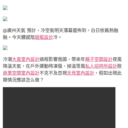
@廣州天氣 預計，冷空氣明天薄暮擺佈到，白日依舊熱融
融。今天體感陰
遊艇設計
冷。
冷潮
大直室內設計
過程影響我國，帶來年
親子空間設計
夜風
降溫天氣，在戶外運動時凍傷、掉溫等風
私人招待所設計
險
商業空間室內設計
不克不及忽視
天母室內設計
，假如出現此
類情況應該怎么做？