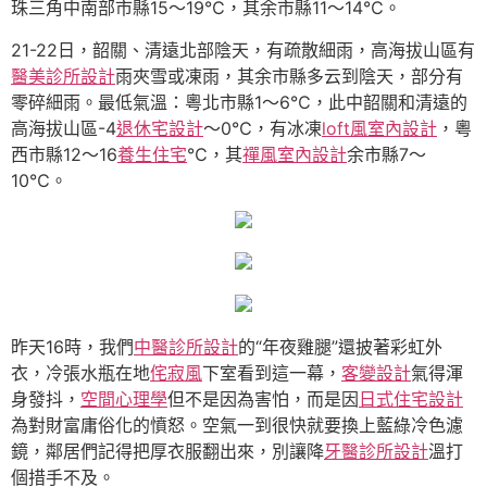
珠三角中南部市縣15～19℃，其余市縣11～14℃。
21-22日，韶關、清遠北部陰天，有疏散細雨，高海拔山區有
醫美診所設計
雨夾雪或凍雨，其余市縣多云到陰天，部分有
零碎細雨。最低氣溫：粵北市縣1～6℃，此中韶關和清遠的
高海拔山區-4
退休宅設計
～0℃，有冰凍
loft風室內設計
，粵
西市縣12～16
養生住宅
℃，其
禪風室內設計
余市縣7～
10℃。
昨天16時，我們
中醫診所設計
的“年夜雞腿”還披著彩虹外
衣，冷張水瓶在地
侘寂風
下室看到這一幕，
客變設計
氣得渾
身發抖，
空間心理學
但不是因為害怕，而是因
日式住宅設計
為對財富庸俗化的憤怒。空氣一到很快就要換上藍綠冷色濾
鏡，鄰居們記得把厚衣服翻出來，別讓降
牙醫診所設計
溫打
個措手不及。