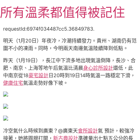
跳
所有溫柔都值得被記住
至
主
要
requestId:6974f034487cc5.36849783.
內
明天（1月20日）年夜冷，冷潮持續發力。貴州、湖南仍有范
容
圍不小的凍雨。同時，今明兩天南邊氣溫陸續降到低點。
昨天（1月19日），長江中下流多地出現氣溫倒降，長沙、合
肥、南京、上海等地午后氣溫比清晨
身心診所設計
還低，此
中南京從18
豪宅設計
日20時到19日14時氣溫一路穩定下滑，
健康住宅
氣溫走勢好像下坡。
冷空氣什么時候到廣東？@廣東天
會所設計
氣 預計，較強冷
接著，她將圓規打開，
新古典設計
準確量出七點五公分的長